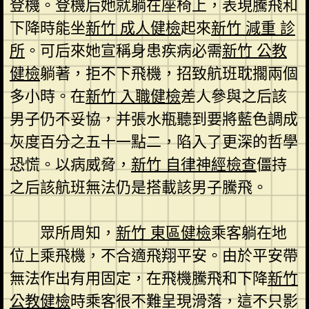
登機。登機后她就躺在座椅上，表現騰飛和
下降時能坐
新竹 成人健檢
起來
新竹 減重 診
所
。可后來她宣稱身患疾病必需
新竹 公教
健檢
躺著，拒不下飛機，招致航班耽擱兩個
多小時。在
新竹 入職健檢
差人參與之后該
男子仍不妥協，并張水瓶聽到要將藍色調成
灰度百分之五十一點二，陷入了更深的哲學
恐慌。以病威脅，
新竹 自律神經檢查
僵持
之后該航班無法仍是搭載該男子騰飛。
眾所周知，
新竹 東區健檢
乘客躺在地
位上乘飛機，不合適飛翔平安。由於平安帶
無法作出有用固定，在飛機騰飛和下降
新竹
公教健檢
時乘客很不難呈現滑落，這不只影