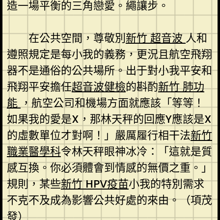
造一場平衡的三角戀愛。繩讓步。
在公共空間，尊敬別
新竹 超音波
人和
遵照規定是每小我的義務，更況且航空飛翔
器不是通俗的公共場所。出于對小我平安和
飛翔平安擔任
超音波健檢
的斟酌
新竹 肺功
能
，航空公司和機場方面就應該「等等！
如果我的愛是X，那林天秤的回應Y應該是X
的虛數單位才對啊！」嚴厲履行相干法
新竹
職業醫學科
令林天秤眼神冰冷：「這就是質
感互換。你必須體會到情感的無價之重。」
規則，某些
新竹 HPV疫苗
小我的特別需求
不克不及成為影響公共好處的來由。（
項茂
發
）