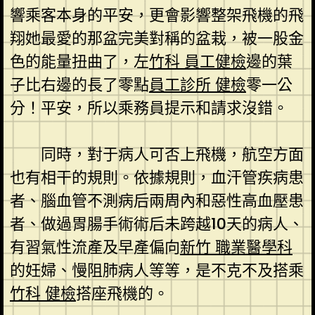
響乘客本身的平安，更會影響整架飛機的飛
翔她最愛的那盆完美對稱的盆栽，被一股金
色的能量扭曲了，左
竹科 員工健檢
邊的葉
子比右邊的長了零點
員工診所 健檢
零一公
分！平安，所以乘務員提示和請求沒錯。
同時，對于病人可否上飛機，航空方面
也有相干的規則。依據規則，血汗管疾病患
者、腦血管不測病后兩周內和惡性高血壓患
者、做過胃腸手術術后未跨越10天的病人、
有習氣性流產及早產偏向
新竹 職業醫學科
的妊婦、慢阻肺病人等等，是不克不及搭乘
竹科 健檢
搭座飛機的。