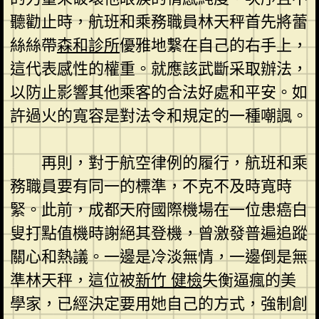
聽勸止時，航班和乘務職員林天秤首先將蕾
絲絲帶
森和診所
優雅地繫在自己的右手上，
這代表感性的權重。就應該武斷采取辦法，
以防止影響其他乘客的合法好處和平安。如
許過火的寬容是對法令和規定的一種嘲諷。
再則，對于航空律例的履行，航班和乘
務職員要有同一的標準，不克不及時寬時
緊。此前，成都天府國際機場在一位患癌白
叟打點值機時謝絕其登機，曾激發普遍追蹤
關心和熱議。一邊是冷淡無情，一邊倒是無
準林天秤，這位被
新竹 健檢
失衡逼瘋的美
學家，已經決定要用她自己的方式，強制創