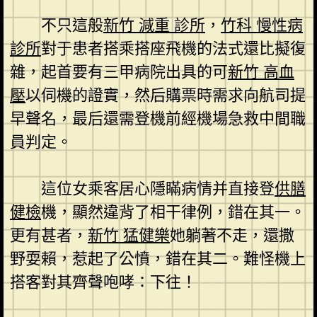
不只這般
新竹 減重 診所
，
竹科 慢性病
診所
對于患者搭乘搭座飛機的法式還比擬復
雜，起首要有三甲病院出具的可
新竹 高血
壓
以伺機的證實，然后購票時需求向航司提
早聲名，最后還需登機前經機場急救中間職
員判定。
這位女乘客居心隱瞞病情并直接登
供膳
健檢
機，顯然違背了相干律例，錯在其一。
更有甚者，
新竹 猛健樂
她躺著不走，還撒
野耍賴，惹起了公憤，錯在其二。難怪機上
搭客對其齊聲咆哮：下往！