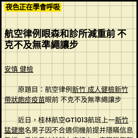
Skip
夜色正在學會呼吸
to
content
航空律例眼森和診所減重前 不
克不及無準繩讓步
安慎 健檢
原題目：航空律例
新竹 成人健檢
新竹
帶狀皰疹疫苗
眼前 不克不及無準繩讓步
近日，桂林航空GT1013航班上一
新竹
猛健樂
名男子因不合適伺機前提并隱瞞信息