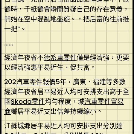
鶴時，千紙鶴會瞬間質疑自己的存在意義，
開始在空中混亂地盤旋。，把后富的往前推
一把”。
……
經濟年夜省不
德系車零件
僅是經濟強，更要
以經濟強惠平易近生、促共富。
202
汽車零件報價
5年，廣東、福建等多數
經濟年夜省居平易近人均可安排支出高于全
國
Skoda零件
均勻程度，城
汽車零件貿易
商
鄉居平易近支出倍差持續縮小。
江蘇城鄉居平易近人均可安排支出分別達