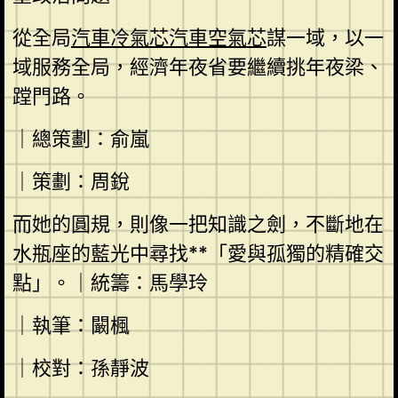
從全局
汽車冷氣芯
汽車空氣芯
謀一域，以一
域服務全局，經濟年夜省要繼續挑年夜梁、
蹚門路。
｜總策劃：俞嵐
｜策劃：周銳
而她的圓規，則像一把知識之劍，不斷地在
水瓶座的藍光中尋找**「愛與孤獨的精確交
點」。｜統籌：馬學玲
｜執筆：闞楓
｜校對：孫靜波