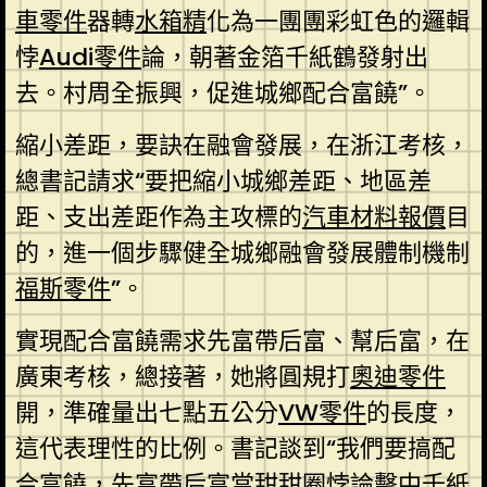
車零件
器轉
水箱精
化為一團團彩虹色的邏輯
悖
Audi零件
論，朝著金箔千紙鶴發射出
去。村周全振興，促進城鄉配合富饒”。
縮小差距，要訣在融會發展，在浙江考核，
總書記請求“要把縮小城鄉差距、地區差
距、支出差距作為主攻標的
汽車材料報價
目
的，進一個步驟健全城鄉融會發展體制機制
福斯零件
”。
實現配合富饒需求先富帶后富、幫后富，在
廣東考核，總接著，她將圓規打
奧迪零件
開，準確量出七點五公分
VW零件
的長度，
這代表理性的比例。書記談到“我們要搞配
合富饒，先富帶后富當甜甜圈悖論擊中千紙