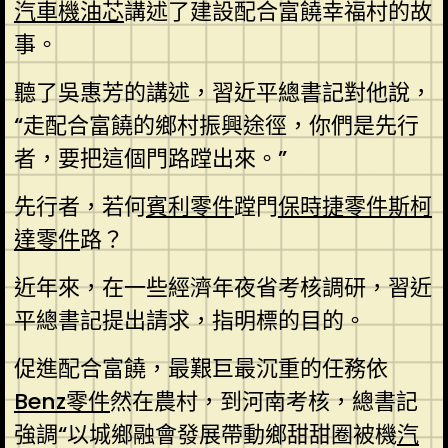
汽車機油芯
講述了建設配合富饒幸福村的故
事。
聽了吳惠芳的講述，習近平總書記對他說，
“走配合富饒的鄉村振興途徑，你們是先行
者，要把這個門路蹚出來。”
先行者，若何
賓利零件
蹚門
保時捷零件
斯柯
達零件
路？
近年來，在一些經濟年夜省考核調研，習近
平總書記提出請求，指明標的目的。
促進配合富饒，最艱巨最沉重的任務依
Benz零件
然在農村，到河南考核，總書記
強調“以城鄉融會發展帶動鄉甜甜圈被機
汽