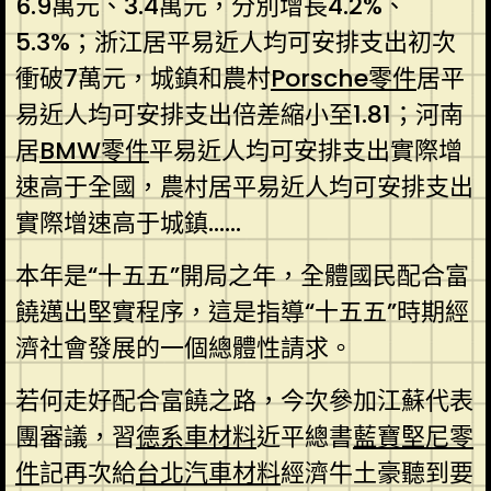
6.9萬元、3.4萬元，分別增長4.2%、
5.3%；浙江居平易近人均可安排支出初次
衝破7萬元，城鎮和農村
Porsche零件
居平
易近人均可安排支出倍差縮小至1.81；河南
居
BMW零件
平易近人均可安排支出實際增
速高于全國，農村居平易近人均可安排支出
實際增速高于城鎮……
本年是“十五五”開局之年，全體國民配合富
饒邁出堅實程序，這是指導“十五五”時期經
濟社會發展的一個總體性請求。
若何走好配合富饒之路，今次參加江蘇代表
團審議，習
德系車材料
近平總書
藍寶堅尼零
件
記再次給
台北汽車材料
經濟牛土豪聽到要