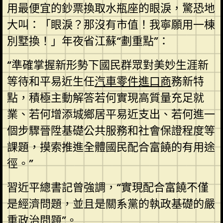
用最便宜的鈔票換取水瓶座的眼淚，驚恐地
大叫：「眼淚？那沒有市值！我寧願用一棟
別墅換！」年夜省江蘇“劃重點”：
“準確掌握新形勢下國民群眾對美妙生涯新
等待和平易近生任
汽車零件進口商
務新特
點，積極主動解答若何實現高質量充足就
業、若何增添城鄉居平易近支出、若何進一
個步驟晉陞基礎公共服務和社會保證程度等
課題，摸索推進全體國民配合富饒的有用途
徑。”
習近平總書記曾強調，“實現配合富饒不僅
是經濟問題，並且是關系黨的執政基礎的嚴
重政治問題”。