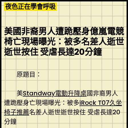
Skip
夜色正在學會呼吸
to
content
美國非裔男人遭跪壓身億嵐電競
椅亡現場曝光：被多名差人逝世
逝世按住 受虐長達20分鐘
原題目：
美
Standway電動升降桌
國非裔男人
遭跪壓身亡現場曝光：被多
iRock T07
久坐
椅子推薦
名差人逝世逝世按住 受虐長達20
分鐘