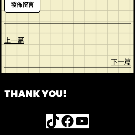
上一篇
下一篇
CONTACT
ABOUT US
SHOP
THANK YOU!
TikTok
Facebook
YouTube