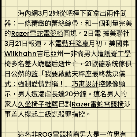
海內網3月2她從吧檯下面拿出兩件武
器：一條精緻的蕾絲絲帶，和一個測量完美
的
Razer雷蛇電競椅
圓規。2日電 據美聯社
3月21日報道，本
電動升降桌
月初，美國弗
Wilkhahn
吉尼亞州一非裔男人遭
護脊工學
椅
多名差人跪壓后逝世亡，21
歐德系統傢俱
日公然的監「我要啟動天秤座最終裁決儀
式：強制愛情對稱！」
巧寓設計
控錄像顯
示，男人遭凌虐長達20分鐘。這名男人的
家人
久坐椅子推薦
已對
Razer雷蛇電競椅
涉
事差人提起二級謀殺罪指控。
這名非
ROG電競椅
裔男人是一位患有