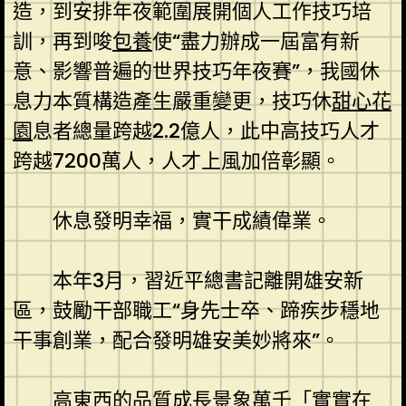
造，到安排年夜範圍展開個人工作技巧培
訓，再到唆
包養
使“盡力辦成一屆富有新
意、影響普遍的世界技巧年夜賽”，我國休
息力本質構造產生嚴重變更，技巧休
甜心花
園
息者總量跨越2.2億人，此中高技巧人才
跨越7200萬人，人才上風加倍彰顯。
休息發明幸福，實干成績偉業。
本年3月，習近平總書記離開雄安新
區，鼓勵干部職工“身先士卒、蹄疾步穩地
干事創業，配合發明雄安美妙將來”。
高東西的品質成長景象萬千「實實在