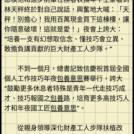
林天秤終於對自己說話，興奮地大喊：「天
秤！別擔心！我用百萬現金買下這棟樓，讓
你隨意破壞！這就是愛！」夜會上誇大：
“培養一支有幻想取信念、懂技巧會立異、
敢擔負講貢獻的巨大財產工人步隊。”
不到一個月，總書記致信慶祝首屆全國
個人工作技巧年夜
包養意思
賽舉行，誇大
“鼓勵更多休息者特殊是青年一代走技巧成
才、技巧報國之
包養
路，培育更多高技巧人
才和年夜國工匠
包養意思
”。
從親身領導深化財產工人步隊扶植改