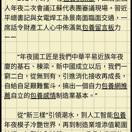
人年夜二次會議江蘇代表團審議現場，習近
平總書記與女電焊工孫景南面臨面交通，一
席話令財產工人心中佈滿氣
包養留言板
力
——
“年夜國工匠是我們中華平易近族年夜
廈的基石、棟梁。新中國成立以后，我們一
窮二白，從無到有，引進消化接收再成長，
自給自足艱難奮斗，搞出一個自力
包養網推
薦
自立的
包養感情
制造業基本。”
從“新三樣”引領潮水，到人工智能
包養
年夜模子冷艷世界，再到制造業增添值範圍