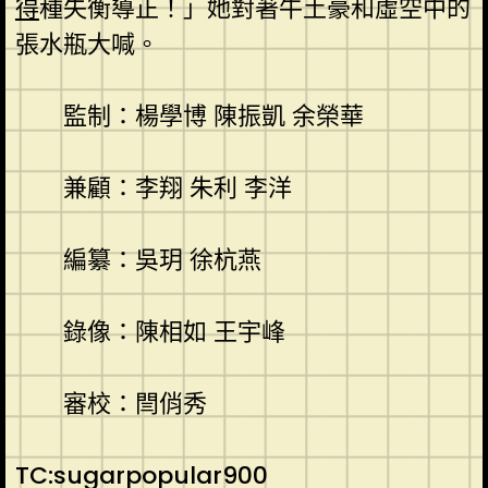
得
種失衡導正！」她對著牛土豪和虛空中的
張水瓶大喊。
監制：楊學博 陳振凱 余榮華
兼顧：李翔 朱利 李洋
編纂：吳玥 徐杭燕
錄像：陳相如 王宇峰
審校：閆俏秀
TC:sugarpopular900