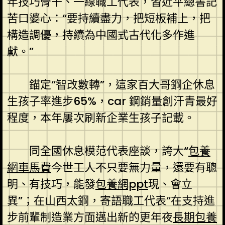
年技巧骨干、一線職工代表，習近平總書記
苦口婆心：“要持續盡力，把短板補上，把
構造調優，持續為中國式古代化多作進
獻。”
錨定“智改數轉”，這家百大哥鋼企休息
生孩子率進步65%，car 鋼銷量創汗青最好
程度，本年屢次刷新企業生孩子記載。
同全國休息模范代表座談，誇大“
包養
網車馬費
今世工人不只要無力量，還要有聰
明、有技巧，能發
包養網ppt
現、會立
異”；在山西太鋼，寄語職工代表“在支持進
步前輩制造業方面邁出新的更年夜
長期包養