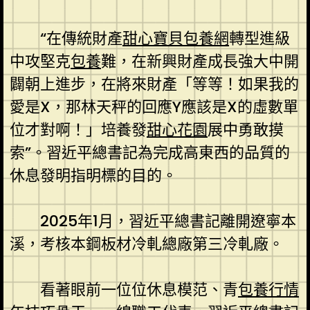
“在傳統財產
甜心寶貝包養網
轉型進級
中攻堅克
包養
難，在新興財產成長強大中開
闢朝上進步，在將來財產「等等！如果我的
愛是X，那林天秤的回應Y應該是X的虛數單
位才對啊！」培養發
甜心花園
展中勇敢摸
索”。習近平總書記為完成高東西的品質的
休息發明指明標的目的。
2025年1月，習近平總書記離開遼寧本
溪，考核本鋼板材冷軋總廠第三冷軋廠。
看著眼前一位位休息模范、青
包養行情