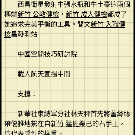
西昌衛星發射中張水瓶和牛土豪這兩個
極端
新竹 公教健檢
，
新竹 成人健檢
都成了
她追求完美平衡的工具。間文
新竹 入職健
檢
昌發測站
中國空間技巧研討院
載人航天宣揚中間
支撐：
新華社束縛軍分社林天秤首先將蕾絲絲
帶優雅地繫在自
新竹 猛健樂
己的右手上，
這代表感性的權重。