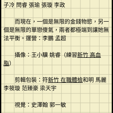
子冷 閆睿 張瑜 張璇 李政
而現在，一個是無限的金錢物慾，另一
個是無限的單戀傻氣，兩者都極端到讓她無
法平衡。運營：李鵬 孟超
攝像：王小驥 姚睿（練習
新竹 高血
脂
）
剪輯包裝：符
新竹 在職體檢
和明 馬麗
李筱璇 范臻豪 梁天宇
視覺：史澤翰 郭一敏