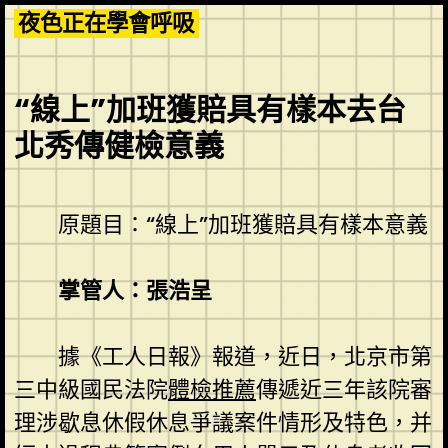
Skip
夜色正在學會呼吸
to
content
“線上”加班獲賠具有樣本去台
北秀傳健檢意義
原題目：“線上”加班獲賠具有樣本意義
掌管人：張浩呈
據《工人日報》報道，近日，北京市第
三中級國民法院
體檢推薦
傳遞近三年該院審
理涉歇息休假休息爭議案件情形及特色，并