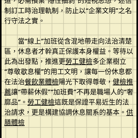
道，必需擯棄“隱性抽剝”的短視思想，迷信
制訂工時治理軌制，防止以“企業文明”之名
行守法之實。
當“線上”加班從含混地帶走向法治清楚
區，休息者才幹真正保護本身權益。等待以
此為出發點，推進更
勞工健檢
多企業樹立
“尊敬歇息權”的用工文明，讓每一份休息都
在法治
餐飲業體檢
陽光下取得尊敬，
健檢推
薦
讓“帶薪休假”“加班費”不再是職場人的“奢
靡品”。
勞工健檢
這既是保證平易近生的法
治請求，更是構建協調休息關系的基本。
供
膳體檢