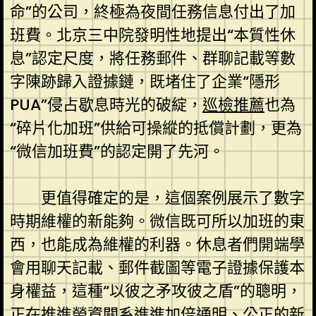
命”的公司，終極為夜間任務信息付出了加
班費。北京三中院發明性地提出“本質性休
息”認定尺度，將任務郵件、群聊記載等數
字陳跡歸入證據鏈，既堵住了企業“隱形
PUA”侵占歇息時光的破綻，
巡檢推薦
也為
“碎片化加班”供給可操縱的抵償計劃，更為
“微信加班費”的認定開了先河。
更值得確定的是，這個案例展示了數字
時期維權的新能夠。微信既可所以加班的東
西，也能成為維權的利器。休息者們開端學
會用聊天記載、郵件截圖等電子證據保護本
身權益，這種“以彼之矛攻彼之盾”的聰明，
正在推進勞資關系進進加倍通明、公正的新