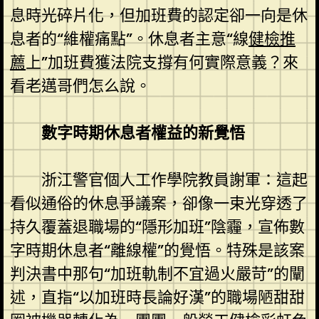
息時光碎片化，但加班費的認定卻一向是休
息者的“維權痛點”。休息者主意“線
健檢推
薦
上”加班費獲法院支撐有何實際意義？來
看老邁哥們怎么說。
數字時期休息者權益的新覺悟
浙江警官個人工作學院教員謝軍：這起
看似通俗的休息爭議案，卻像一束光穿透了
持久覆蓋退職場的“隱形加班”陰霾，宣佈數
字時期休息者“離線權”的覺悟。特殊是該案
判決書中那句“加班軌制不宜過火嚴苛”的闡
述，直指“以加班時長論好漢”的職場陋甜甜