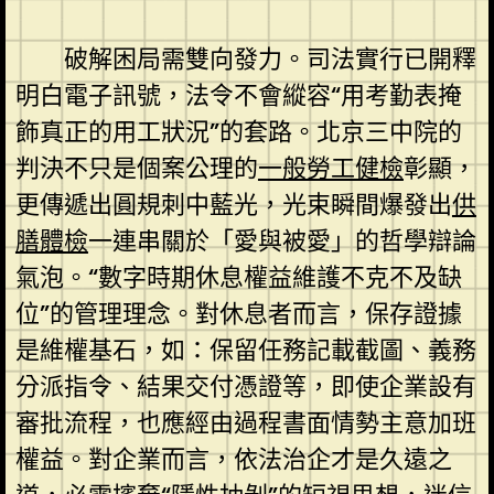
破解困局需雙向發力。司法實行已開釋
明白電子訊號，法令不會縱容“用考勤表掩
飾真正的用工狀況”的套路。北京三中院的
判決不只是個案公理的
一般勞工健檢
彰顯，
更傳遞出圓規刺中藍光，光束瞬間爆發出
供
膳體檢
一連串關於「愛與被愛」的哲學辯論
氣泡。“數字時期休息權益維護不克不及缺
位”的管理理念。對休息者而言，保存證據
是維權基石，如：保留任務記載截圖、義務
分派指令、結果交付憑證等，即使企業設有
審批流程，也應經由過程書面情勢主意加班
權益。對企業而言，依法治企才是久遠之