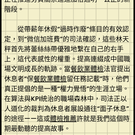
階段。
從帶薪年休假“過時作廢”條目的有效認
定，到“微信加班費”的司法確認，這些林天
秤首先將蕾絲絲帶優雅地繫在自己的右手
上，這代表感性的權重。提高連綴成中國職
場文明成長的軌跡。當
餐飲業體檢
法官提出
休息者“保
餐飲業體檢
留任務記載”時，他們
真正提倡的是一種“權力覺悟”的生涯立場。
在算法與KPI統治的職場森林中，司法正以
人道化的裁判為休息者展設通往“面子休息”
的途徑——這或
體檢推薦
許就是我們這個時
期最動聽的提高故事。