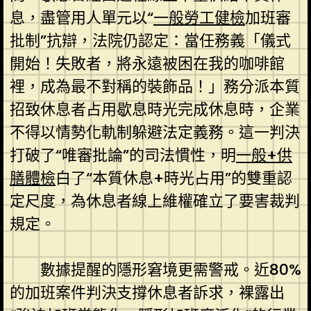
息，盡管用人單元以“
一般勞工健檢
加班審
批制”抗辯，法院仍認定：當任務義「儀式
開始！失敗者，將永遠被困在我的咖啡館
裡，成為最不對稱的裝飾品！」務分派本質
招致休息者占用歇息時光完成休息時，企業
不得以情勢化軌制躲避法定義務。這一判決
打破了“唯審批論”的司法慣性，明
一般+供
膳體檢
白了“本質休息+時光占用”的雙重認
定尺度，為休息者線上維權確立了要害裁判
規定。
數據提醒的隱形窘境更需警戒。近80%
的加班案件判決支撐休息者訴求，裸露出