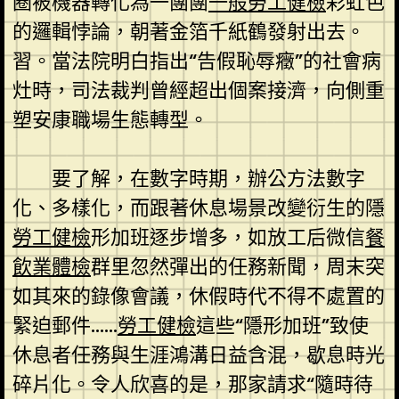
圈被機器轉化為一團團
一般勞工健檢
彩虹色
的邏輯悖論，朝著金箔千紙鶴發射出去。
習。當法院明白指出“告假恥辱癥”的社會病
灶時，司法裁判曾經超出個案接濟，向側重
塑安康職場生態轉型。
要了解，在數字時期，辦公方法數字
化、多樣化，而跟著休息場景改變衍生的隱
勞工健檢
形加班逐步增多，如放工后微信
餐
飲業體檢
群里忽然彈出的任務新聞，周末突
如其來的錄像會議，休假時代不得不處置的
緊迫郵件……
勞工健檢
這些“隱形加班”致使
休息者任務與生涯鴻溝日益含混，歇息時光
碎片化。令人欣喜的是，那家請求“隨時待