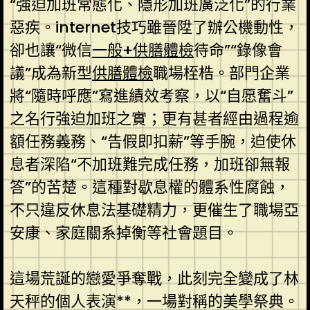
“強迫加班常態化、隱形加班廣泛化”的行業
惡疾。internet技巧雖晉陞了辦公機動性，
卻也讓“微信
一般+供膳體檢
待命”“錄像會
議”成為新型
供膳體檢
職場桎梏。部門企業
將“隨時呼應”寫進績效考察，以“自愿奮斗”
之名行強迫加班之實；更有甚者經由過程逾
額任務義務、“告假即扣薪”等手腕，迫使休
息者深陷“不加班難完成任務，加班卻無報
答”的苦楚。這種對歇息權的體系性腐蝕，
不只違反休息法基礎精力，更催生了職場亞
安康、家庭關系掉衡等社會題目。
這場荒誕的戀愛爭奪戰，此刻完全變成了林
天秤的個人表演**，一場對稱的美學祭典。