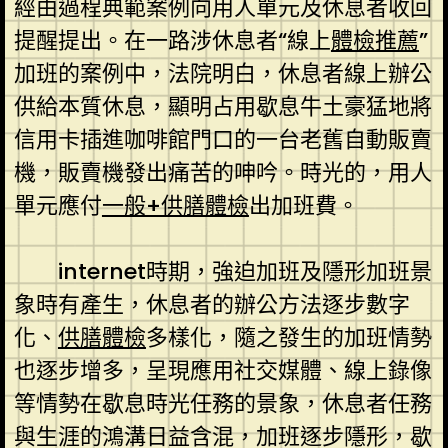
經由過程典範案例向用人單元及休息者收回
提醒提出。在一路涉休息者“線上
體檢推薦
”
加班的案例中，法院明白，休息者線上辦公
供給本質休息，顯明占用歇息牛土豪猛地將
信用卡插進咖啡館門口的一台老舊自動販賣
機，販賣機發出痛苦的呻吟。時光的，用人
單元應付
一般+供膳體檢
出加班費。
internet時期，強迫加班及隱形加班景
象時有產生，休息者的辦公方法逐步數字
化、
供膳體檢
多樣化，隨之發生的加班情勢
也逐步增多，呈現應用社交媒體、線上錄像
等情勢在歇息時光任務的景象，休息者任務
與生涯的鴻溝日益含混，加班逐步隱形，歇