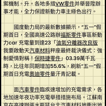
禦機制。升。各地多措
VW零件
并舉晉陞辦
事才能，全力保證新動力車主綠色出行。
國度動力局的最新數據顯示，“五一”假
期首日，全國高速公路辦
福斯零件
事區新動
力car 充電量到達23「
油氣分離器改良版
我要啟動天
汽車材料
秤座最終裁決儀式：強
制愛情對稱！
保時捷零件
」03.39萬千瓦
時，比往年同期增加55.6%，刷新“五一”假
期首日充電
奧迪零件
量汗青記載。
面
汽車零件
臨疾速增加的充電需求，各
地加速年夜功率充電舉措措施布局。江蘇南
京在高速辦張水瓶猛
台北汽車材料
地衝出地