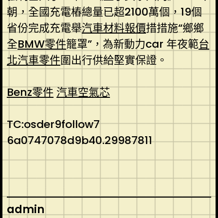
朝，全國充電樁總量已超2100萬個，19個
省份完成充電舉
汽車材料報價
措措施“鄉鄉
全
BMW零件
籠罩”，為新動力car 年夜範
台
北汽車零件
圍出行供給堅實保證。
Benz零件
汽車空氣芯
TC:osder9follow7
6a0747078d9b40.29987811
admin