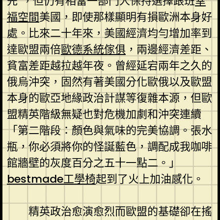
先”，但仍有相當一部門人保持選擇跟班
幸
福空間
美國，即使那樣顯明有損歐洲本身好
處。比來二十年來，美國經濟均勻增加率到
達歐盟兩倍
歐德系統傢俱
，兩邊經濟差距、
貧富差距越拉越年夜。曾經延宕兩年之久的
俄烏沖突，固然有著美國分化歐俄以及歐盟
本身的歐亞地緣政治計謀等復雜本源，但歐
盟精英階級無疑也對危機加劇和沖突連續
「第二階段：顏色與氣味的完美協調。張水
瓶，你必須將你的怪誕藍色，調配成我咖啡
館牆壁的灰度百分之五十一點二。」
bestmade工學椅
起到了火上加油感化。
精英政治愈演愈烈而歐盟的基礎卻在搖