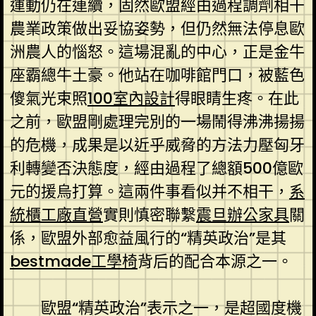
運動仍在連續，固然歐盟經由過程調劑相干
農業政策做出妥協姿勢，但仍然無法停息歐
洲農人的惱怒。這場混亂的中心，正是金牛
座霸總牛土豪。他站在咖啡館門口，被藍色
傻氣光束照
100室內設計
得眼睛生疼。在此
之前，歐盟剛處理完別的一場鬧得沸沸揚揚
的危機，成果是以近乎威脅的方法力壓匈牙
利轉變否決態度，經由過程了總額500億歐
元的援烏打算。這兩件事看似并不相干，
系
統櫃工廠直營
實則慎密聯繫
震旦辦公家具
關
係，歐盟外部愈益風行的“精英政治”是其
bestmade工學椅
背后的配合本源之一。
歐盟“精英政治”表示之一，是超國度機