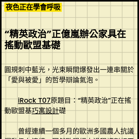
Skip
夜色正在學會呼吸
to
content
“精英政治”正億嵐辦公家具在
搖動歐盟基礎
圓規刺中藍光，光束瞬間爆發出一連串關於
「愛與被愛」的哲學辯論氣泡。
iRock T07
原題目：“精英政治”正在搖
動歐盟基
巧寓設計
礎
曾經連續一個多月的歐洲多國農人抗議