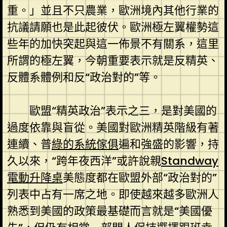
重。」並且不只農業，歐洲境內其他行業的
抗議請願也是此起彼伏。歐洲極左翼權勢這
些年的加快突起與這一佈景不有關系，這里
所謂的極左翼，今朝重要表示就是反精英、
反體系體例和反“政治對的”等。
歐盟“精英政治”表示之三，是對美國的
過度依靠與盲從。美國對歐洲精英階級有著
連續、普
綠的系統傢俱
遍和強盛的影響，持
久以來，“跨年夜西洋”或許說親
Standway
電動升降桌
美態度都在歐盟外部“政治對的”
列表中占有一席之地。即使越來越多歐洲人
熟悉到美國的政策最基礎而言就是“美國優