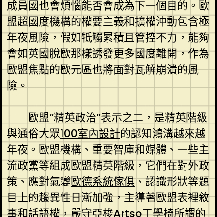
成員國也會煩惱能否會成為下一個目的。歐
盟超國度機構的權要主義和擴權沖動包含極
年夜風險，假如牴觸累積且管控不力，能夠
會如英國脫歐那樣誘發更多國度離開，作為
歐盟焦點的歐元區也將面對瓦解崩潰的風
險。
歐盟“精英政治”表示之二，是精英階級
與通俗大眾
100室內設計
的認知鴻溝越來越
年夜。歐盟機構、重要智庫和媒體、一些主
流政黨等組成歐盟精英階級，它們在對外政
策、應對氣變
歐德系統傢俱
、認識形狀等題
目上的趨異性日漸加強，主導著歐盟表裡敘
事和話語權，嚴守
亞梭Artso工學椅
所謂的