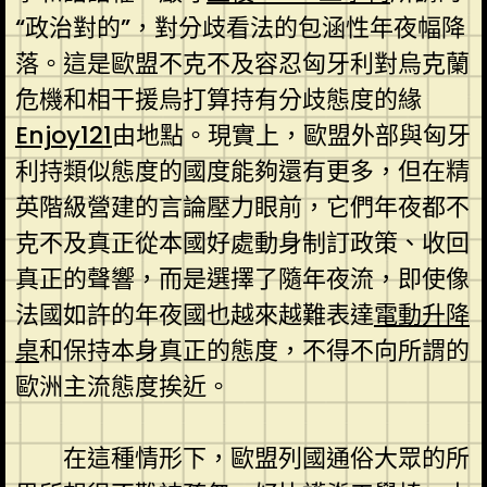
“政治對的”，對分歧看法的包涵性年夜幅降
落。這是歐盟不克不及容忍匈牙利對烏克蘭
危機和相干援烏打算持有分歧態度的緣
Enjoy121
由地點。現實上，歐盟外部與匈牙
利持類似態度的國度能夠還有更多，但在精
英階級營建的言論壓力眼前，它們年夜都不
克不及真正從本國好處動身制訂政策、收回
真正的聲響，而是選擇了隨年夜流，即使像
法國如許的年夜國也越來越難表達
電動升降
桌
和保持本身真正的態度，不得不向所謂的
歐洲主流態度挨近。
在這種情形下，歐盟列國通俗大眾的所