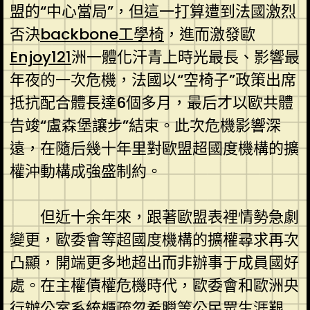
盟的“中心當局”，但這一打算遭到法國激烈
否決
backbone工學椅
，進而激發歐
Enjoy121
洲一體化汗青上時光最長、影響最
年夜的一次危機，法國以“空椅子”政策出席
抵抗配合體長達6個多月，最后才以歐共體
告竣“盧森堡讓步”結束。此次危機影響深
遠，在隨后幾十年里對歐盟超國度機構的擴
權沖動構成強盛制約。
但近十余年來，跟著歐盟表裡情勢急劇
變更，歐委會等超國度機構的擴權尋求再次
凸顯，開端更多地超出而非辦事于成員國好
處。在主權債權危機時代，歐委會和歐洲央
行
辦公室系統櫃
疏忽希臘等公民眾生涯艱