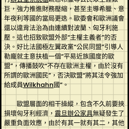
巨，強力推進財務壓縮，甚至主導希臘、意
年夜利等國的當局更迭。歐委會和歐洲議會
還以違背法治為由連續對波蘭、匈牙利施
壓。這也招致歐盟外部“主權主義者”的否
決。好比法國極左翼政黨“公民同盟”引導人
勒龐就主意扶植一個“平易近族國度的歐
盟”，傳播鼓吹“不存在歐洲主權，由於沒有
所謂的歐洲國民”，否決歐盟“將其法令強加
給成員
Wilkhahn
國”。
歐盟層面的相干操縱，包含不久前要挾
損壞匈牙利經濟，
震旦辦公家具
無疑發生了
嚴重負面效應，由於有其一就有其二，其他