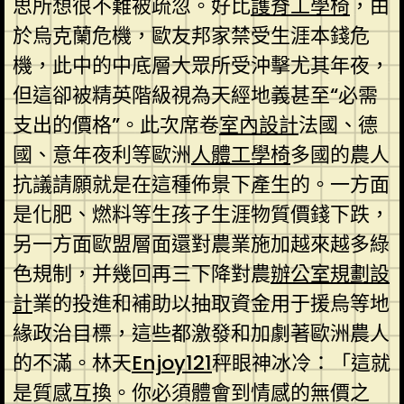
思所想很不難被疏忽。好比
護脊工學椅
，由
於烏克蘭危機，歐友邦家禁受生涯本錢危
機，此中的中底層大眾所受沖擊尤其年夜，
但這卻被精英階級視為天經地義甚至“必需
支出的價格”。此次席卷
室內設計
法國、德
國、意年夜利等歐洲
人體工學椅
多國的農人
抗議請願就是在這種佈景下產生的。一方面
是化肥、燃料等生孩子生涯物質價錢下跌，
另一方面歐盟層面還對農業施加越來越多綠
色規制，并幾回再三下降對農
辦公室規劃設
計
業的投進和補助以抽取資金用于援烏等地
緣政治目標，這些都激發和加劇著歐洲農人
的不滿。林天
Enjoy121
秤眼神冰冷：「這就
是質感互換。你必須體會到情感的無價之