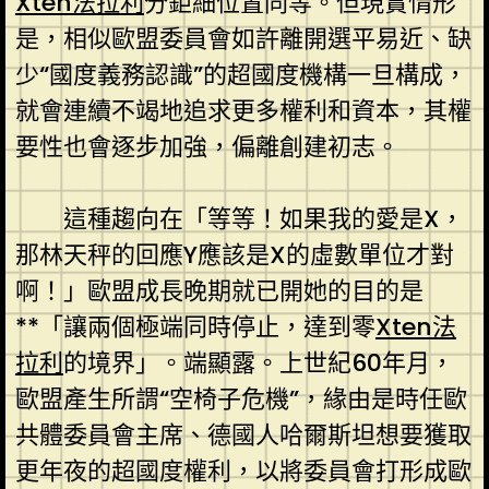
Xten法拉利
分鉅細位置同等。但現實情形
是，相似歐盟委員會如許離開選平易近、缺
少“國度義務認識”的超國度機構一旦構成，
就會連續不竭地追求更多權利和資本，其權
要性也會逐步加強，偏離創建初志。
這種趨向在「等等！如果我的愛是X，
那林天秤的回應Y應該是X的虛數單位才對
啊！」歐盟成長晚期就已開她的目的是
**「讓兩個極端同時停止，達到零
Xten法
拉利
的境界」。端顯露。上世紀60年月，
歐盟產生所謂“空椅子危機”，緣由是時任歐
共體委員會主席、德國人哈爾斯坦想要獲取
更年夜的超國度權利，以將委員會打形成歐