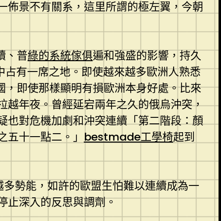
一佈景不有關系，這里所謂的極左翼，今朝
續、普
綠的系統傢俱
遍和強盛的影響，持久
表中占有一席之地。即使越來越多歐洲人熟悉
國，即使那樣顯明有損歐洲本身好處。比來
拉越年夜。曾經延宕兩年之久的俄烏沖突，
疑也對危機加劇和沖突連續「第二階段：顏
之五十一點二。」
bestmade工學椅
起到
來越多勢能，如許的歐盟生怕難以連續成為一
停止深入的反思與調劑。