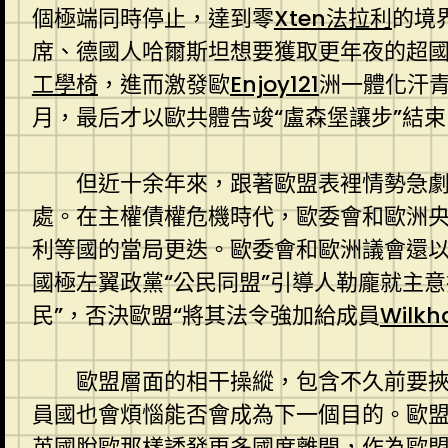
個極端同時停止，達到零
Xten法拉利
的境
席、德國人哈爾斯坦想要獲取更年夜的超國
工學椅
，進而激發歐
Enjoy121
洲一體化汗青
月，最后才以歐共體告竣“盧森堡讓步”結
但近十余年來，跟著歐盟表裡情勢急
處。在主權債權危機時代，歐委會和歐洲
利等國的當局更迭。歐委會和歐洲議會還以
國極左翼政黨“公民同盟”引導人勒龐就主
民”，否決歐盟“將其法令強加給成員
Wilkh
歐盟層面的相干操縱，包含不久前要
員國也會煩惱能否會成為下一個目的。歐
英國脫歐那樣誘發更多國度離開，作為歐