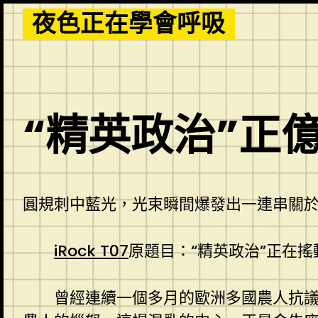
Skip
夜色正在學會呼吸
to
content
“精英政治”正
圓規刺中藍光，光束瞬間爆發出一連串關
iRock T07
原題目：“精英政治”正在搖
曾經連續一個多月的歐洲多國農人抗