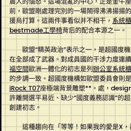
農人的惱怒。這場混亂的中心，正是金牛
前，歐盟剛處理完別的一場鬧得沸沸揚揚的
援烏打算。這兩件事看似并不相干，
系統
bestmade工學椅
背后的配合本源之一。
歐盟“精英政治”表示之一，是超國度
在全部成了武器。對成員國的干涉力度連
福空間
歐洲一體化的初志是列
辦公室系統
的步調一致。超國度機構如歐盟委員會則
iRock T07
座極端背景雕塑**。處，desi
許離開選平易近、缺少“國度義務認識”的
創建初志。
這種趨向在「等等！如果我的愛是X，