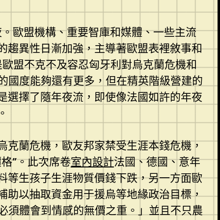
夜。歐盟機構、重要智庫和媒體、一些主流
的趨異性日漸加強，主導著歐盟表裡敘事和
是歐盟不克不及容忍匈牙利對烏克蘭危機和
的國度能夠還有更多，但在精英階級營建的
是選擇了隨年夜流，即使像法國如許的年夜
。
烏克蘭危機，歐友邦家禁受生涯本錢危機，
格”。此次席卷
室內設計
法國、德國、意年
料等生孩子生涯物質價錢下跌，另一方面歐
補助以抽取資金用于援烏等地緣政治目標，
必須體會到情感的無價之重。」並且不只農