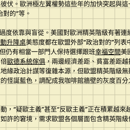
起彼伏。歐洲極左翼權勢這些年的加快突起與這
治對的”等。
的過度依靠與盲從。美國對歐洲精英階級有著連
y電動升降桌
美態度都在歐盟外部“政治對的”列
，但仍有相當一部門人保持選擇跟班
幸福空間
美
兩倍
歐德系統傢俱
，兩邊經濟差距、貧富差距越
亞地緣政治計謀等復雜本源，但歐盟精英階級無
你的怪誕藍色，調配成我咖啡館牆壁的灰度百分
動，“疑歐主義”甚至“反歐主義”正在積累越
出如許的窘境，需求歐盟各個層面包含精英階級