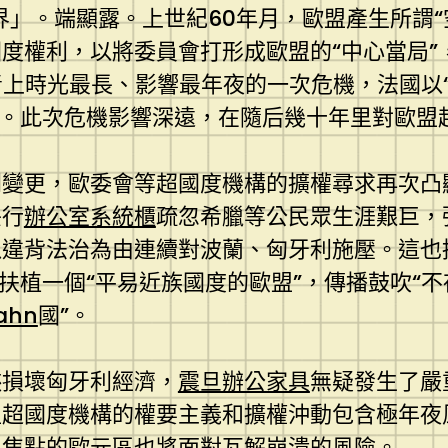
界」。端顯露。上世紀60年月，歐盟產生所謂
度權利，以將委員會打形成歐盟的“中心當局”
上時光最長、影響最年夜的一次危機，法國以“
束。此次危機影響深遠，在隨后幾十年里對歐盟
劇變更，歐委會等超國度機構的擴權尋求再次凸
央行
辦公室系統櫃
疏忽希臘等公民眾生涯艱巨，
違背法治為由連續對波蘭、匈牙利施壓。這也招
意扶植一個“平易近族國度的歐盟”，傳播鼓吹“
ahn
國”。
挾損壞匈牙利經濟，
震旦辦公家具
無疑發生了嚴
盟超國度機構的權要主義和擴權沖動包含極年夜
盟焦點的歐元區也將面對瓦解崩潰的風險。