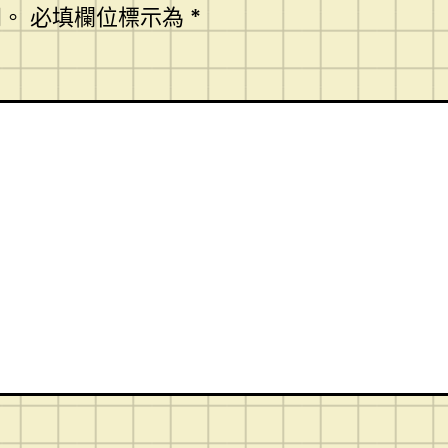
開。
必填欄位標示為
*