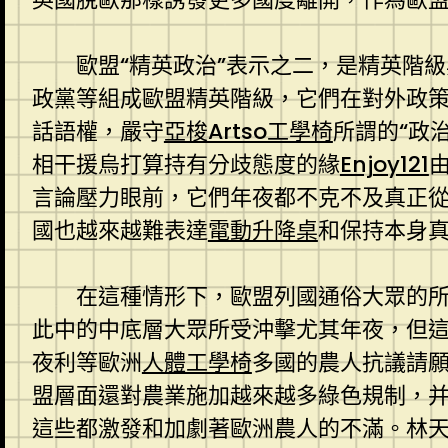
歐盟“精英政治”表示之二，是精英階
政黨等組成歐盟精英階級，它們在對外政
話語權，嚴守
亞梭Artso工學椅
所謂的“政
相干援烏打算持有分歧態度的緣
Enjoy121
言論壓力眼前，它們年夜都不克不及真正
國也越來越難表達
電動升降桌
和保持本身
在這種情形下，歐盟列國通俗大眾的
此中的中底層大眾所受沖擊尤其年夜，但這
夜利等歐洲
人體工學椅
多國的農人抗議請
盟層面還對農業施加越來越多綠色規制，
這些都激發和加劇著歐洲農人的不滿。林