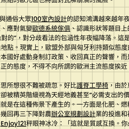
級與通俗大眾
100室內設計
的認知鴻溝越來越年
策、應對氣變
歐德系統傢俱
、認識形狀等題目上
治對的”，對分歧看法的包涵性年夜幅降落。這
由地點。現實上，歐盟外部與匈牙利持類似態度
從本國好處動身制訂政策、收回真正的聲響，而
真正的態度，不得不向所謂的歐洲主流態度挨近
所思所想很不難被疏忽。好比
護脊工學椅
，由於
卻被精英階級視為天經地義甚至“必需支出的價
願就是在這種佈景下產生的。一方面是化肥、燃
并幾回再三下降對農
辦公室規劃設計
業的投進和
天
Enjoy121
秤眼神冰冷：「這就是質感互換。你