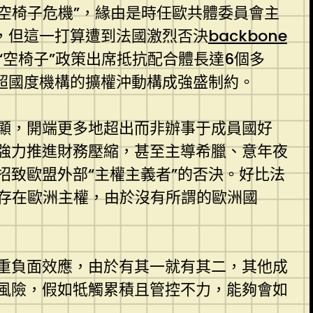
“空椅子危機”，緣由是時任歐共體委員會主
，但這一打算遭到法國激烈否決
backbone
空椅子”政策出席抵抗配合體長達6個多
超國度機構的擴權沖動構成強盛制約。
顯，開端更多地超出而非辦事于成員國好
強力推進財務壓縮，甚至主導希臘、意年夜
致歐盟外部“主權主義者”的否決。好比法
不存在歐洲主權，由於沒有所謂的歐洲國
重負面效應，由於有其一就有其二，其他成
風險，假如牴觸累積且管控不力，能夠會如