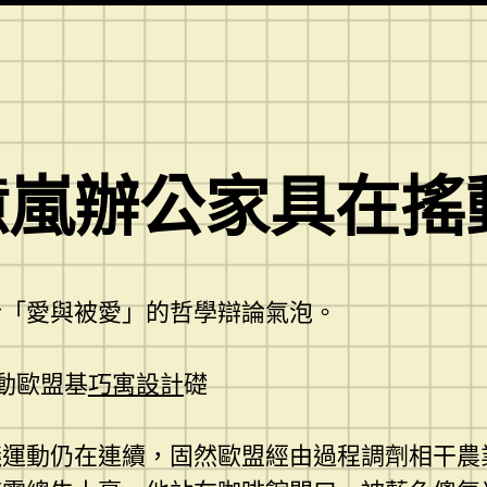
億嵐辦公家具在搖
於「愛與被愛」的哲學辯論氣泡。
動歐盟基
巧寓設計
礎
議運動仍在連續，固然歐盟經由過程調劑相干農