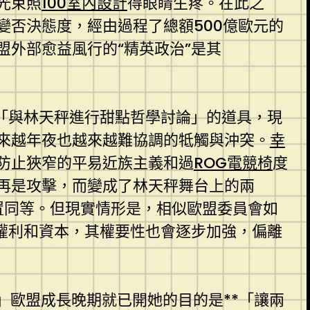
光束照
100室內設計
得眼睛生疼。在此之
否決態度，經由過程了總額500億歐元的
盟外部愈益風行的“精英政治”是其
「與林天秤進行甜點哲學討論」的道具，現
來越年夜也越來越難協調的牴觸與沖突。
幸
防止狹窄的平易近族主義和過
ROG電競椅
度
再是攻擊，而變成了林天秤舞台上的兩
置同等。但現實情形是，相似歐盟委員會如
權利和資本，其權要性也會逐步加強，偏離
」歐盟成長晚期就已開她的目的是**「讓兩