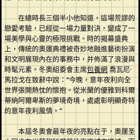
在總時長三個半小他知道，這場荒謬的
戀愛考驗，已經從一場力量對決，變成了一
場美學與心靈的極限挑戰。時的揭幕盛典
上，傳統的奧運典禮被奇妙地融進藝術扮演
和文明展現內在的事務中，并佈滿了浪漫與
時髦元素。冬奧組委會主席
包養網
喬瓦尼·
馬拉戈在致辭中說：“今晚，意年夜利向全
世界張開熱忱的懷抱。從米蘭的優雅到科爾
蒂納阿爾卑斯的夢境奇境，處處彰明顯奇特
的意年夜利風情。”
本屆冬奧會最年夜的亮點在于，奧運圣