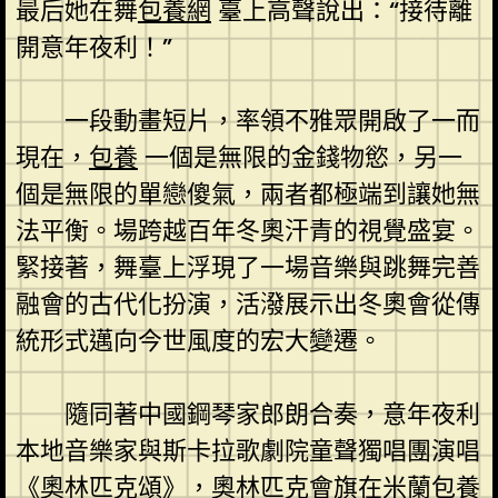
最后她在舞
包養網
臺上高聲說出：“接待離
開意年夜利！”
一段動畫短片，率領不雅眾開啟了一而
現在，
包養
一個是無限的金錢物慾，另一
個是無限的單戀傻氣，兩者都極端到讓她無
法平衡。場跨越百年冬奧汗青的視覺盛宴。
緊接著，舞臺上浮現了一場音樂與跳舞完善
融會的古代化扮演，活潑展示出冬奧會從傳
統形式邁向今世風度的宏大變遷。
隨同著中國鋼琴家郎朗合奏，意年夜利
本地音樂家與斯卡拉歌劇院童聲獨唱團演唱
《奧林匹克頌》，奧林匹克會旗在米蘭
包養