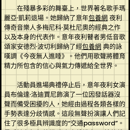
在殘暴多彩的舞臺上，世界著名歌手瑪
麗亞·凱莉退場。她歸納了意年
包養網
夜利
傳奇音樂人多梅尼科·莫杜尼奧的經典之作
以及本身的代表作。意年夜利瞽者男低音歌
頌家安德烈·波切利歸納了經
包養網
典的詠
嘆調《今夜無人進睡》。他們用歌聲將體育
精力所包含的信心與氣力傳遞給全世界。
活動員進場典禮停止后，意年夜利女演
員布倫達·洛迪賈尼飾演了一位因發話器沒
聲而備受困擾的人，她經由過程各類各樣的
手勢表達分歧情感。這段無聲扮演讓人們記
住了很多極具辨識度的“交通password”。