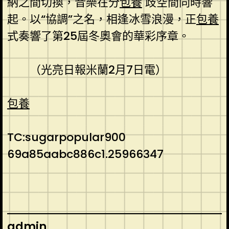
納之間切換，音樂在分
包養
歧空間同時響
起。以“協調”之名，相逢冰雪浪漫，正
包養
式奏響了第25屆冬奧會的華彩序章。
（光亮日報米蘭2月7日電）
包養
TC:sugarpopular900
69a85aabc886c1.25966347
admin