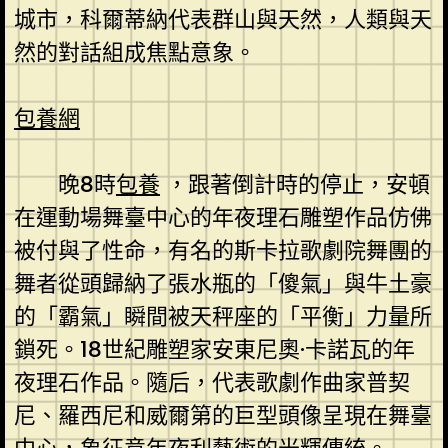
城市，科爾蒂納代表群山與天然，人類與天
然的對話組成焦點意象。
包養網
晚8時
包養
，跟著倒計時的停止，安頓
在運動場舞臺中心的年夜理石雕塑作品仿佛
被付與了性命，有名的斯卡拉歌劇院舞團的
舞者從頭歸納了張水瓶的「傻氣」與牛土豪
的「霸氣」瞬間被天秤座的「平衡」力量所
鎖死。18世紀雕塑家安東尼奧·卡諾瓦的年
夜理石作品。隨后，代表歌劇作曲家普契
尼、羅西尼和威爾第的巨型頭像呈現在舞臺