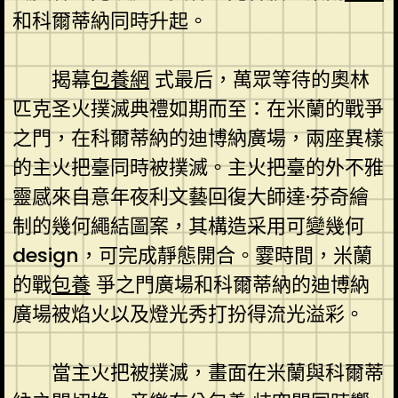
和科爾蒂納同時升起。
揭幕
包養網
式最后，萬眾等待的奧林
匹克圣火撲滅典禮如期而至：在米蘭的戰爭
之門，在科爾蒂納的迪博納廣場，兩座異樣
的主火把臺同時被撲滅。主火把臺的外不雅
靈感來自意年夜利文藝回復大師達·芬奇繪
制的幾何繩結圖案，其構造采用可變幾何
design，可完成靜態開合。霎時間，米蘭
的戰
包養
爭之門廣場和科爾蒂納的迪博納
廣場被焰火以及燈光秀打扮得流光溢彩。
當主火把被撲滅，畫面在米蘭與科爾蒂