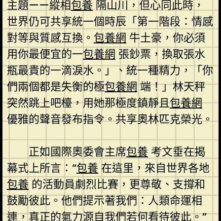
主題——縱相
包養
隔山川，但心同此時，
世界仍可共享統一個時辰「第一階段：情感
對等與質感互換。
包養網
牛土豪，你必須
用你最便宜的一
包養網
張鈔票，換取張水
瓶最貴的一滴淚水。」、統一種精力，「你
們兩個都是失衡的極
包養網
端！」林天秤
突然跳上吧檯，用她那極度鎮靜且
包養網
優雅的聲音發布指令。共享奧林匹克榮光。
正如國際奧委會主席
包養
考文垂在揭
幕式上所言：“
包養
在這里，來自世界各地
包養
的活動員劇烈比賽，更尊敬、支撐和
鼓勵彼此。他們提示著我們：人類命運相
連，真正的氣力源自我們若何看待彼此。”