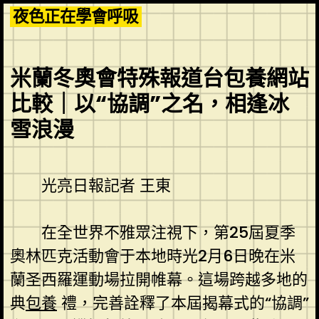
Skip
夜色正在學會呼吸
to
content
米蘭冬奧會特殊報道台包養網站
比較｜以“協調”之名，相逢冰
雪浪漫
光亮日報記者 王東
在全世界不雅眾注視下，第25屆夏季
奧林匹克活動會于本地時光2月6日晚在米
蘭圣西羅運動場拉開帷幕。這場跨越多地的
典
包養
禮，完善詮釋了本屆揭幕式的“協調”