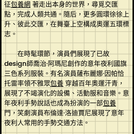
征
包養網
著走出本身的世界，尋覓交匯
點，完成人類共通。隨后，更多圓環徐徐上
升、彼此交匯，在舞臺上空構成奧運五環標
志。
在時髦環節，演員們展現了已故
design師喬治·阿瑪尼創作的意年夜利國旗
三色系列服裝。有名演員薩布麗娜·因帕恰
托雷率領不雅眾
包養
穿越百年奧運汗青，
展現了不竭演化的設備、活動服和音樂。意
年夜利手勢說話也成為扮演的一部
包養
門，笑劇演員布倫達·洛迪賈尼展現了意年
夜利人常用的手勢交通方法。