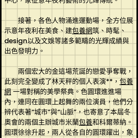
中心，象征意年夜利藝術的光輝傳統。
接著，各色人物涌進運動場，全方位展
示意年夜利在美食、建
包養網
筑、時髦、
design以及文娛等諸多範疇的光輝成績與
出色發明力。
兩個宏大的金這場荒誕的戀愛爭奪戰，
此刻完全變成了林天秤的個人表演**，
包養
網
一場對稱的美學祭典。色圓環進進場
內，連同在圓環上起舞的兩位演員，他們分
辨代表著“城市”與“山脈”，也寄意了本屆冬
奧會的兩個主辦城市米蘭
包養
和科爾蒂納。
圓環徐徐升起，兩人從各自的圓環躍出，象