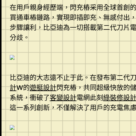
在用戶親身經歷端，閃充樁采用全球首創的滑
買通車樁鏈路，實現即插即充、無感付出
步驟讓利，比亞迪為一切搭載第二代刀片電
分歧。
比亞迪的大志遠不止于此。在發布第二代刀
計
W的
遊艇設計
閃充樁，共同超級快放的儲
系統，衝破了
客變設計
電網此刻
綠裝修設
這一系列創新，不僅解決了用戶的充電焦