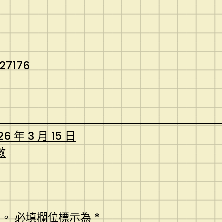
227176
26 年 3 月 15 日
數
開。
必填欄位標示為
*