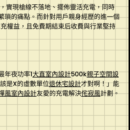
槍”，實現槍線不落地、擺佈靈活充電，同時
繁瑣的痛點。而針對用戶親身經歷的進一個
閃充權益，且免費期結束后收費與行業堅持
最年夜功率1
大直室內設計
500k
親子空間設
該是X的虛數單位
退休宅設計
才對啊！」能
禪風室內設計
友愛的充電解決
侘寂風
計劃。