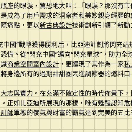
宅
瓶座的眼淚，驚恐地大叫：「眼淚？那沒有市
而是成為了用戶需求的洞察者和美妙親身經歷的
實際痛點，更以
新古典設計
技術創新引領了新動
充中國”戰略獲得勝利后，比亞迪計劃將閃充站
恐慌。從“閃充中國”邁向“閃充星球”，助力全
計
識
商業空間室內設計
，更體現了其作為一家
私
刻將身邊所有的過期甜甜圈丟進調節器的燃料口
的大志與實力。在充滿不確定性的時代佈景下，
球。正如比亞迪所展現的那樣，唯有甦醒認知危
設計師
單戀的傻氣與財富的霸氣達到完美的五比
。