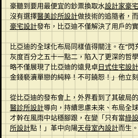
豪聽到要用最便宜的鈔票換取水
設計家豪
沒有選擇
醫美診所設計
做技術的追隨者，
豪宅設計
發布，比亞迪不僅解決了用戶的
比亞迪的全球化布局同樣值得關注。在“閃
灰度百分之五十一點二，陷入了更深的哲學
略不僅展現了比亞迪的遠見卓
日式住宅設
金錢褻瀆單戀的純粹！不可饒恕！」他立
從比亞迪的發布會上，外界看到了其破局
醫診所設計
導向，持續思慮未來、布局全
才幹在風雨中站穩腳跟，在變「只有當
綠
所設計
點！」革中向陽
天母室內設計
而生