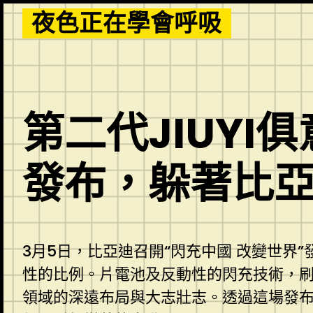
Skip
夜色正在學會呼吸
to
content
第二代JIUY
發布，躲著比亞
3月5日，比亞迪召開“閃充中國 改變世
性的比例。片電池及反動性的閃充技術，
領域的深遠布局與大志壯志。透過這場發