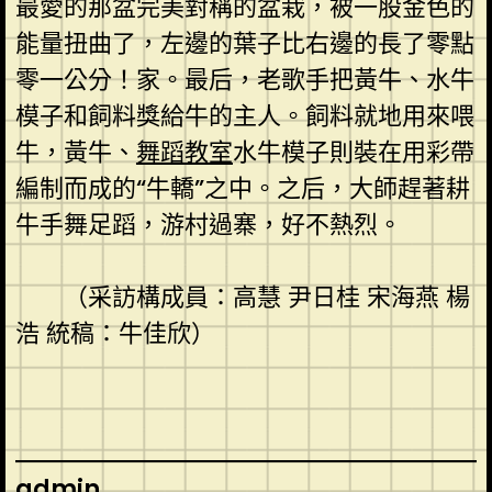
最愛的那盆完美對稱的盆栽，被一股金色的
能量扭曲了，左邊的葉子比右邊的長了零點
零一公分！家。最后，老歌手把黃牛、水牛
模子和飼料獎給牛的主人。飼料就地用來喂
牛，黃牛、
舞蹈教室
水牛模子則裝在用彩帶
編制而成的“牛轎”之中。之后，大師趕著耕
牛手舞足蹈，游村過寨，好不熱烈。
（采訪構成員：高慧 尹日桂 宋海燕 楊
浩 統稿：牛佳欣）
admin