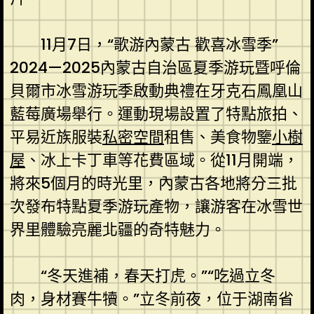
11月7日，“歌游內蒙古 歡喜冰雪季”
2024—2025內蒙古自治區夏季游玩暨呼倫
貝爾市冰雪游玩季啟動典禮在牙克石鳳凰山
藍莓廣場舉行。運動現場設置了特點旅拍、
平易近族服裝
私密空間
租售、美食物鑒
小樹
屋
、冰上卡丁車等花費區域。從11月開端，
將來5個月的時光里，內蒙古各地將分三批
次發布特點夏季游玩產物，讓游客在冰雪世
界里體驗亮麗北疆的奇特魅力。
“冬天進補，春天打虎。”“吃過立冬
肉，身材賽牛犢。”立冬前夜，位于湖南省