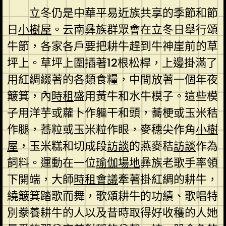
立冬仍是中華平易近族共享的季節和節
日
小樹屋
。云南彝族群眾會在立冬日舉行頌
牛節，各家各戶要把耕牛趕到牛神崖前的草
坪上。草坪上圍插著12根松桿，上邊掛滿了
用紅綢綴著的各類食糧，中間放著一個年夜
簸箕，內
時租
盛用黃牛和水牛模子。這些模
子用洋芋或蘿卜作軀干和頭，蕎梗或玉米秸
作腿，蕎粒或玉米粒作眼，麥穗尖作角
小樹
屋
，玉米糕和切成段
訪談
的燕麥秸
訪談
作為
飼料。運動在一位
瑜伽場地
彝族老歌手率領
下開端，大師
時租會議
牽著掛紅綢的耕牛，
繞簸箕踏歌而舞，歌頌耕牛的功績、歌唱特
別豢養耕牛的人以及昔時取得好收穫的人她