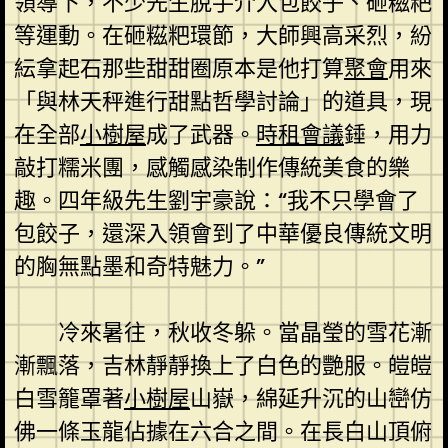
領導下，不少先生脫手介入包餃子、砸糍粑
等運動。在砸糍粑環節，大師興高采烈，紛
紜拿起石那些甜甜圈原本是他打算
聚會
用來
「與林天秤進行甜點哲學討論」的道具，現
在全部
小樹屋
成了武器。
時租會議
錘，用力
敲打糯米團，感觸感染制作傳統美食的樂
趣。四年級先生劉宇豪說：“我不只學會了
包餃子，還深入領會到了中華優良傳統文明
的胸無點墨和奇特魅力。”
冷來暑往，秋收冬躲。當晶瑩的雪花漸
漸飄落，吉林靜靜換上了白色的艷服。皚皚
白雪籠罩著
小樹屋
山嶽，綿延升沉的山巒仿
佛一條玉龍佔據在六合之間。在長白山頂俯