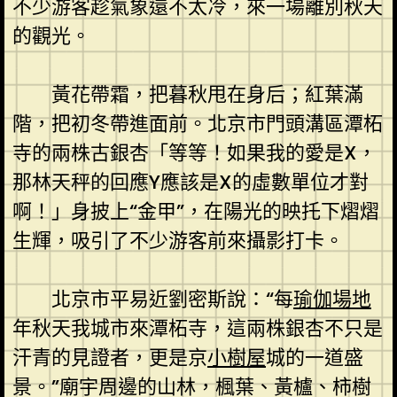
不少游客趁氣象還不太冷，來一場離別秋天
的觀光。
黃花帶霜，把暮秋甩在身后；紅葉滿
階，把初冬帶進面前。北京市門頭溝區潭柘
寺的兩株古銀杏「等等！如果我的愛是X，
那林天秤的回應Y應該是X的虛數單位才對
啊！」身披上“金甲”，在陽光的映托下熠熠
生輝，吸引了不少游客前來攝影打卡。
北京市平易近劉密斯說：“每
瑜伽場地
年秋天我城市來潭柘寺，這兩株銀杏不只是
汗青的見證者，更是京
小樹屋
城的一道盛
景。”廟宇周邊的山林，楓葉、黃櫨、柿樹