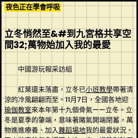
Skip
夜色正在學會呼吸
to
content
立冬悄然至&#到九宮格共享空
間32;萬物始加入我的最愛
中國游玩報采訪組
紅葉還未落盡，立冬已
小班教學
帶著清
涼的冷風翩翩而至。11月7日，全國各地迎
瑜伽教室
來本年第十九個骨氣——立冬。立
冬是夏季的肇端，意味著賭氣開端閉蓄，萬
物進進療養、加入
舞蹈場地
我的最愛狀況。