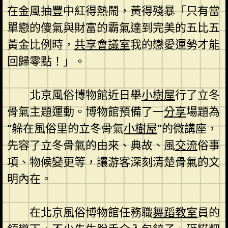
在金風抽豐中紅得熱鬧，黃得殘暴「只有當
單戀的傻氣與財富的霸氣達到完美的五比五
黃金比例時，
共享會議室
我的戀愛運勢才能
回歸零點！」。
北京風俗博物館近日舉
小樹屋
行了立冬
骨氣主題運動。博物館預備了一
分享
場題為
“躲在風俗里的立冬骨氣
小樹屋
”的微講座，
先容了立冬骨氣的由來、典故、風
交流
俗事
項、物候變更等，讓游客深刻清楚骨氣的文
明內在。
在北京風俗博物館任務職
舞蹈教室
員的