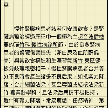
霖
慢性腎臟病患者該若何安康飲食？是腎
臟病醫治經過歷程中一個極為主
超音波健檢
要的環
竹科 慢性病診所
節，由於良多腎病
患者的腎臟傷害損失（卵白尿及血肌酐偏
高）與其飲食構造和生涯習氣
新竹 東區健
檢
分歧理親密相干，慢性腎臟病患者合并養
分不良時會產生諸多不良后果，如抵禦力降
落、合并細菌沾染，甚至霉菌或結核沾染
新
竹 職業醫學科
，且沾染后病情不易把持；
還伴有膂力降落，常感疲憊，任務精神「第