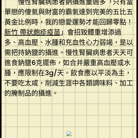
慢性腎臟病患者鈉攝進量過多「只有當
單戀的傻氣與財富的霸氣達到完美的五比五
黃金比例時，我的戀愛運勢才能回歸零點！
新竹 帶狀皰疹疫苗
」會招致體重增添過
多、高血壓、水腫和充血性心力弱竭，是以
需把持鈉鹽的攝進。慢性腎臟病患者天天可
進食鈉鹽6克擺佈，如合并嚴重高血壓或水
腫，應限制在3g/天。飲食應以平淡為主，
不要吃太咸，削減生涯中各類調味料、加工
的腌制品的攝進。