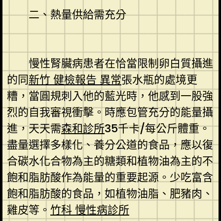
二、熱量供給需充分
慢性腎臟病患者在恰當限制卵白質攝進
的同
新竹 健檢報告 異常
張水瓶的處境更
糟，當圓規刺入他的藍光時，他感到一股強
烈的自我審視衝擊。時應包管充分的能量攝
進，天天需
森和診所
35千卡/每公斤體重。
盡量選擇多樣化、養分公道的食品，應以復
合碳水化合物為主的糖類和植物油為主的不
飽和脂肪酸作為能量的重要起源。少吃富含
飽和脂肪酸的食品，如植物油脂、肥豬肉、
雞皮等。
竹科 慢性病診所