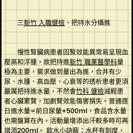
三
新竹 入職健檢
、把持水分攝進
慢性腎臟病患者因腎效能異常易呈現血
壓高和浮腫，故把持進
新竹 職業醫學科
量
極為主要，需求做到量出為進，合并有少
尿、水腫、高血壓、心衰等的透析患者更須
嚴厲把持進水量，不然會
竹科 健檢
減輕患
者心臟累贅，加劇腎效能傷害損失。普通逐
日進水量=前日尿量+500ml，食品含水量
也需盤算在內，活動量增添出汗較多時可再
增添200ml。 飲水小訣竅：水杯有刻度，