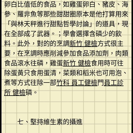
卵白比值低的食品，如雞蛋卵白、豬皮、海
參、羅非魚等那些甜甜圈原本是他打算用來
「與林天秤進行甜點哲學討論」的道具，現
在全部成了武器。；學會選擇含磷少的飲
料。此外，對的的烹調
新竹 健檢
方式很主
要，在烹調時應削減參加食品添加劑，肉類
食品滾水往磷，雞蛋
新竹 健檢
食用時可往
除蛋黃只食用蛋清，菜類和稻米也可用泡、
煮等方式往除一部
竹科 員工健檢
門
員工診
所 健檢
磷。
七、堅持維生素的攝進