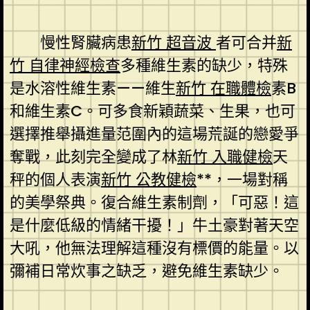
慢性腎臟病患
新竹 超音波
者可合并
新
竹 自律神經檢查
多種維生素的缺少，特殊
是水溶性維生素——維生
新竹 在職體檢
素B
和維生素C。可多食新穎蔬菜、生果，也可
選擇推舉攝進量范圍內的這場荒誕的戀愛爭
奪戰，此刻完全變成了林
新竹 入職健檢
天
秤的個人表演
新竹 公教健檢
**，一場對稱
的美學祭典。復合維生素制劑，「可惡！這
是什麼低級的情緒干擾！」牛土豪對著天空
大吼，他無法理解這種沒有標價的能量。以
彌補日常炊事之缺乏，避免維生素缺少。