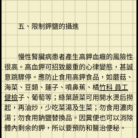
五、限制鉀鹽的攝進
慢性腎臟病患者產生高鉀血癥的風險性
很高。高血鉀可招致嚴重的心律變態，甚誠
意跳驟停。應防止食用高鉀食品，如蘑菇、
海菜、豆類、蓮子、噴鼻蕉、橘
竹科 員工
健檢
子、葡萄等；綠葉蔬菜可用開水燙后撈
起，再油炒，少吃菜湯及生菜；勿食用濃肉
湯；勿食用鈉鹽替換品。因糞便也可以消除
體內剩余的鉀，所以要預防和醫治便秘。