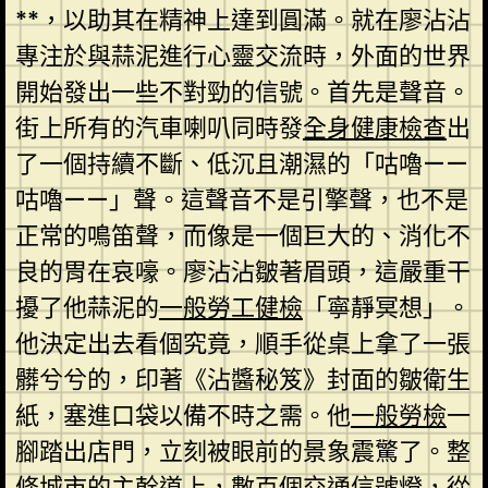
**，以助其在精神上達到圓滿。就在廖沾沾
專注於與蒜泥進行心靈交流時，外面的世界
開始發出一些不對勁的信號。首先是聲音。
街上所有的汽車喇叭同時發
全身健康檢查
出
了一個持續不斷、低沉且潮濕的「咕嚕——
咕嚕——」聲。這聲音不是引擎聲，也不是
正常的鳴笛聲，而像是一個巨大的、消化不
良的胃在哀嚎。廖沾沾皺著眉頭，這嚴重干
擾了他蒜泥的
一般勞工健檢
「寧靜冥想」。
他決定出去看個究竟，順手從桌上拿了一張
髒兮兮的，印著《沾醬秘笈》封面的皺衛生
紙，塞進口袋以備不時之需。他
一般勞檢
一
腳踏出店門，立刻被眼前的景象震驚了。整
條城市的主幹道上，數百個交通信號燈，從