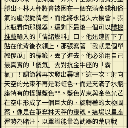
勝出，林天秤將會被困在一個充滿金錢和俗
氣的虛假愛情裡，而他將永遠失去機會。張
水瓶看向那機器，還剩下最後一個可以
體檢
推薦
輸入的「情緒燃料」口。他迅速撕下了
貼在他背後衣領上，那張寫著「我就是個單
戀傻瓜」的標籤，丟了進去。他必須用自己
最真實的「傻氣」去對抗金牛座的「霸
氣」！調節器再次發出轟鳴，這一次，射向
天空的光束不再是彩虹色，而是充滿了水瓶
座特有的怪誕藍色**。藍色光束與金色光芒
在空中形成了一個巨大的、旋轉著的太極圖
案，像是在爭奪林天秤的靈魂。這場以星座
運勢為賭注、以單戀能量為武器的荒唐戰