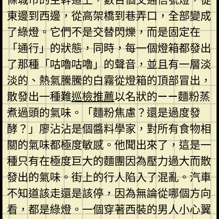
東邊到西邊，從高架橋到巷弄口，全部變成
了綠燈。它們不是交替閃爍，而是固定在
「通行」的狀態，同時，每一個燈箱都發出
了那種「咕嚕咕嚕」的聲音，並且有一層淡
淡的、熱氣騰騰的白霧從燈箱的頂部冒出，
散發出一種難
巡檢推薦
以名狀的——麵粉蒸
煮過頭的氣味。「麵粉焦慮？還是過度發
酵？」廖沾沾是個醬料學家，對所有食物相
關的氣味都極度敏感。他聞出來了，這是一
種只有在極度巨大的麵團因為壓力過大而散
發出的氣味。街上的行人陷入了混亂。汽車
不知道該走還是該停，因為無論從哪個方向
看，都是綠燈。一個穿著西裝的男人小心翼