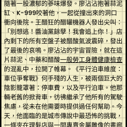
隨著一股濃郁的蔘味爆發。廖沾沾抱著蒜泥
缸、K-999咬著他，一起從撞出來的洞口
衝向後院。王醋狂的醋罐機器人發出尖叫：
「別想逃！醬油黨餘孽！我會追上你！」店
內剩下的所有空盤子被醋酸氣波震碎，發出
了最後的哀鳴。廖沾沾的宇宙冒險，就在這
片蒜泥、中藥和醋酸
一般勞工身體健康檢查
的混亂中，拉開了帷幕。《平行泊車維度：
車位爭奪戰》何手殘的人生，被兩個巨大的
陰影籠罩著：停車費，以及平行泊車。他那
輛老舊的掀背車，彷彿繼承了他所有的駕駛
焦慮，從未在他需要時提供過任何幫助。今
天，他面臨的是城市傳說中最恐怖的挑戰，
一條夾在理髮店與一間專賣金屬雕像的畫廊