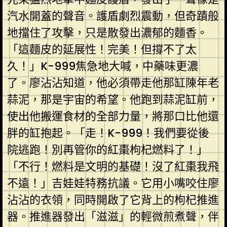
汽水開蓋的聲音。護盾劇烈震動，但奇蹟般
地擋住了攻擊，只是散發出濃郁的麵香。
「這麵皮的延展性！完美！但撐不了太
久！」K-999焦急地大喊，中藥味更濃
了。廖沾沾知道，他必須帶走他那缸陳年老
蒜泥，那是宇宙的希望。他跑到蒜泥缸前，
使出他搬運食材的全部力量，將那口比他還
胖的缸抱起。「走！K-999！我們要從後
院逃跑！別再管你的紅棗枸杞燃料了！」
「不行！燃料是文明的基礎！沒了紅棗我飛
不遠！」吉娃娃特務抗議。它用小嘴咬住廖
沾沾的衣領，同時開啟了它背上的枸杞推進
器。推進器發出「滋滋」的輕微煎煮聲，伴