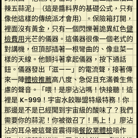
辣五蒜泥」（這是醬料界的基礎公式，只有
像他這樣的傳統派才會用）。保險箱打開，
裡面沒有黃金，只有一個閃爍著詭異紅色
健
檢費用
光芒的儀器。這儀器很像一個老式的
對講機，但頂部插著一根彎曲的、像韭菜一
樣的天線。他顫抖著拿起儀器，按下通話
鈕。儀器發出「滋——」的電流聲，接著傳
來一陣
體檢推薦
高八度、急促且充滿養生焦
慮的聲音。「喂！是廖沾沾嗎！快接聽！這
裡是 K-999！宇宙水餃聯盟特級特務！你
那邊是不是已經聞到宇宙級的酸味了？我們
需要你的蒜泥！你被徵召了！馬上！」廖沾
沾的耳朵被這聲音震得嗡
餐飲業體檢
嗡作