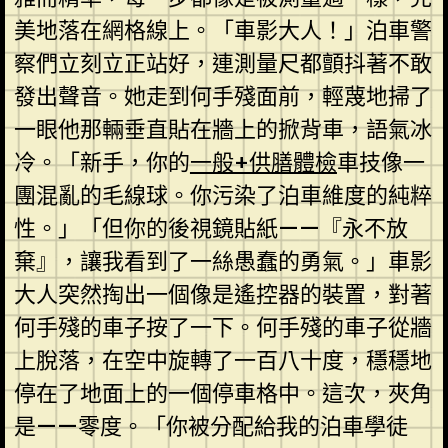
美地落在網格線上。「車影大人！」泊車警
察們立刻立正站好，連測量尺都顫抖著不敢
發出聲音。她走到何手殘面前，輕蔑地掃了
一眼他那輛垂直貼在牆上的掀背車，語氣冰
冷。「新手，你的
一般+供膳體檢
車技像一
團混亂的毛線球。你污染了泊車維度的純粹
性。」「但你的後視鏡貼紙——『永不放
棄』，讓我看到了一絲愚蠢的勇氣。」車影
大人突然掏出一個像是遙控器的裝置，對著
何手殘的車子按了一下。何手殘的車子從牆
上脫落，在空中旋轉了一百八十度，穩穩地
停在了地面上的一個停車格中。這次，夾角
是——零度。「你被分配給我的泊車學徒