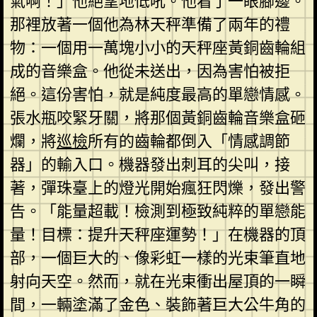
氣啊！」他絕望地低吼。他看了一眼腳邊。
那裡放著一個他為林天秤準備了兩年的禮
物：一個用一萬塊小小的天秤座黃銅齒輪組
成的音樂盒。他從未送出，因為害怕被拒
絕。這份害怕，就是純度最高的單戀情感。
張水瓶咬緊牙關，將那個黃銅齒輪音樂盒砸
爛，將
巡檢
所有的齒輪都倒入「情感調節
器」的輸入口。機器發出刺耳的尖叫，接
著，彈珠臺上的燈光開始瘋狂閃爍，發出警
告。「能量超載！檢測到極致純粹的單戀能
量！目標：提升天秤座運勢！」在機器的頂
部，一個巨大的、像彩虹一樣的光束筆直地
射向天空。然而，就在光束衝出屋頂的一瞬
間，一輛塗滿了金色、裝飾著巨大公牛角的