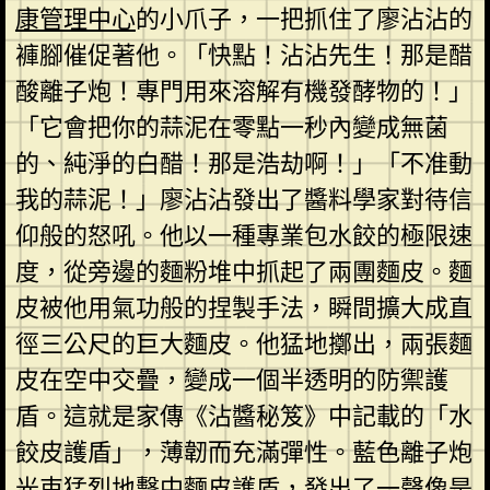
康管理中心
的小爪子，一把抓住了廖沾沾的
褲腳催促著他。「快點！沾沾先生！那是醋
酸離子炮！專門用來溶解有機發酵物的！」
「它會把你的蒜泥在零點一秒內變成無菌
的、純淨的白醋！那是浩劫啊！」「不准動
我的蒜泥！」廖沾沾發出了醬料學家對待信
仰般的怒吼。他以一種專業包水餃的極限速
度，從旁邊的麵粉堆中抓起了兩團麵皮。麵
皮被他用氣功般的捏製手法，瞬間擴大成直
徑三公尺的巨大麵皮。他猛地擲出，兩張麵
皮在空中交疊，變成一個半透明的防禦護
盾。這就是家傳《沾醬秘笈》中記載的「水
餃皮護盾」，薄韌而充滿彈性。藍色離子炮
光束猛烈地擊中麵皮護盾，發出了一聲像是