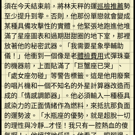
須在今天結束前，將林天秤的運
巡檢推薦
勢
至少提升到零。否則，他那份單戀就會變成
某種具備攻擊性的實體。他緊張地跑進他堆
滿了星座圖表和過期甜甜圈的地下室，那裡
放著他的秘密武器。「我需要星象學輔助
儀！」他衝到一個像是老
體檢費用
式彈珠臺
的機器前，上面貼滿了「巨蟹座已哭」、
「處女座勿碰」等警告標籤。這是他用廢棄
的唱片機和一個不知名的外星計算器改造而
成的「情感調節器」。他必須輸入一種極具
感染力的正面情緒作為燃料，來抵抗那負面
的運勢波。「水瓶座的優勢，就是超脫一切
的理性與冷靜…才怪！我只有一腔熱血的傻