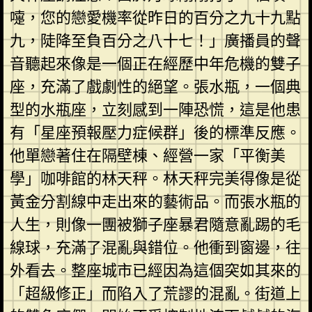
嚏，您的戀愛機率從昨日的百分之九十九點
九，陡降至負百分之八十七！」廣播員的聲
音聽起來像是一個正在經歷中年危機的雙子
座，充滿了戲劇性的絕望。張水瓶，一個典
型的水瓶座，立刻感到一陣恐慌，這是他患
有「星座預報壓力症候群」後的標準反應。
他單戀著住在隔壁棟、經營一家「平衡美
學」咖啡館的林天秤。林天秤完美得像是從
黃金分割線中走出來的藝術品。而張水瓶的
人生，則像一團被獅子座暴君隨意亂踢的毛
線球，充滿了混亂與錯位。他衝到窗邊，往
外看去。整座城市已經因為這個突如其來的
「超級修正」而陷入了荒謬的混亂。街道上