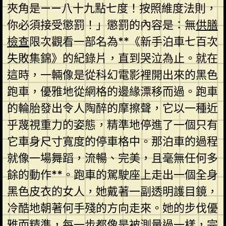
夾角是——八十九點七度！按照維度法則，
你必須接受懲罰！」懲罰的內容是：無
供膳
檢查
限次觀看一部名為**《新手泊車七百次
失敗集錦》的紀錄片，直到哭泣為止。就在
這時，一輛像是從科幻電影裡開出來的黑色
跑車，優雅地從網格的邊緣漂移而過。跑車
的輪胎發出令人陶醉的摩擦聲，它以一種近
乎蔑視重力的姿態，精準地停進了一個只有
它車身尺寸寬度的停車格中。那泊車的過程
就像一場舞蹈，流暢、完美，且毫無任何多
餘的動作**。跑車的駕駛座上走出一個全身
黑色皮衣的女人，她戴著一副透明護目鏡，
冷酷地朝著何手殘的方向走來。她的步伐優
雅而精準，每一步都像是被測量過一樣，完