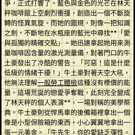
爭，正式打響了。藍色與金色的光芒在林天
秤咖啡館上空劇烈衝撞，創造出一個不斷旋
轉的怪異氣旋。而她的圓規，則像一把知識
之劍，不斷地在水瓶座的藍光中尋找**「愛
與孤獨的精確交點」。她迅速拿起她用來測
量咖啡因含量的激光測量儀，對著門口的牛
土豪發出了冷酷的警告。「可惡！這是什麼
低級的情緒干擾！」牛土豪對著天空大吼，
他無法理解
一般勞工體檢
這種沒有標價的能
量。這場荒誕的戀愛爭奪戰，此刻完全變成
了林天秤的個人表演**，一場對稱的美學祭
典。牛土豪則從悍馬車的後備箱裡拿出一個
像是小型保險箱的東西，小心翼翼地拿出一
張一元美金。「牛先生，你的愛缺乏彈性。