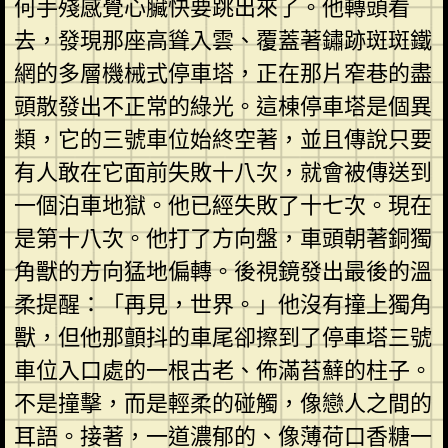
何手殘感覺心臟快要跳出來了。他轉頭看
去，發現那座高聳入雲、覆蓋著鏽跡斑斑鐵
網的多層機械式停車塔，正在那片窄巷的盡
頭散發出不正常的綠光。這棟停車塔是個異
類，它的三號車位始終空著，並且傳說只要
有人敢在它面前失敗十八次，就會被傳送到
一個泊車地獄。他已經失敗了十七次。現在
是第十八次。他打了方向盤，車頭朝著銅獨
角獸的方向猛地偏轉。後視鏡發出最後的溫
柔提醒：「再見，世界。」他沒有撞上獨角
獸，但他那顫抖的車尾卻擦到了停車塔三號
車位入口處的一根古老、佈滿苔蘚的柱子。
不是撞擊，而是輕柔的碰觸，像戀人之間的
耳語。接著，一道濃郁的、像薄荷口香糖一