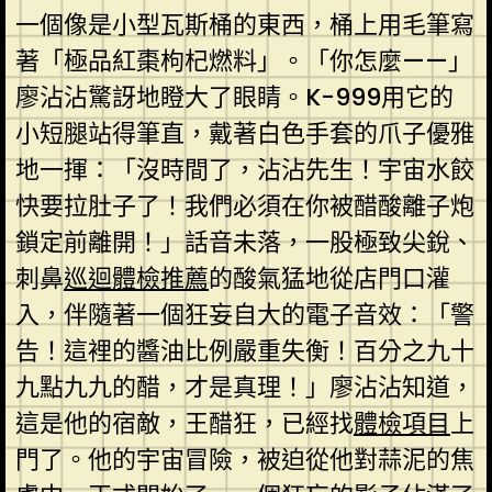
一個像是小型瓦斯桶的東西，桶上用毛筆寫
著「極品紅棗枸杞燃料」。「你怎麼——」
廖沾沾驚訝地瞪大了眼睛。K-999用它的
小短腿站得筆直，戴著白色手套的爪子優雅
地一揮：「沒時間了，沾沾先生！宇宙水餃
快要拉肚子了！我們必須在你被醋酸離子炮
鎖定前離開！」話音未落，一股極致尖銳、
刺鼻
巡迴體檢推薦
的酸氣猛地從店門口灌
入，伴隨著一個狂妄自大的電子音效：「警
告！這裡的醬油比例嚴重失衡！百分之九十
九點九九的醋，才是真理！」廖沾沾知道，
這是他的宿敵，王醋狂，已經找
體檢項目
上
門了。他的宇宙冒險，被迫從他對蒜泥的焦