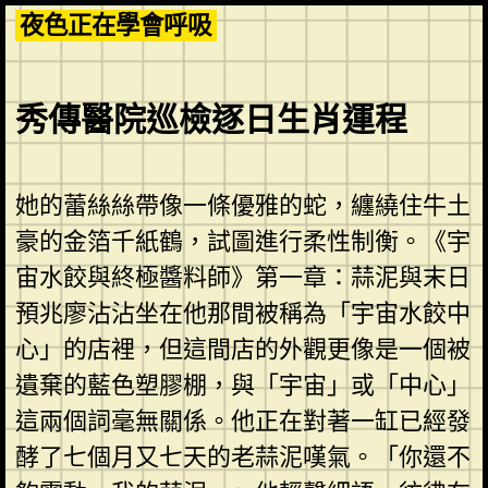
Skip
夜色正在學會呼吸
to
content
秀傳醫院巡檢逐日生肖運程
她的蕾絲絲帶像一條優雅的蛇，纏繞住牛土
豪的金箔千紙鶴，試圖進行柔性制衡。《宇
宙水餃與終極醬料師》第一章：蒜泥與末日
預兆廖沾沾坐在他那間被稱為「宇宙水餃中
心」的店裡，但這間店的外觀更像是一個被
遺棄的藍色塑膠棚，與「宇宙」或「中心」
這兩個詞毫無關係。他正在對著一缸已經發
酵了七個月又七天的老蒜泥嘆氣。「你還不