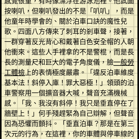
感覺很重，有時像漂浮在游泳池裡。他試圖
按喇叭，但喇叭發出的不是「叭叭」，而是
他童年時學會的、關於泊車口訣的魔性兒
歌。四面八方傳來了刺耳的剎車聲，接著，
一群穿著反光背心和戴著白色安全帽的人朝
他衝來。這些人手裡拿的不是警棍，而是長
長的測量尺和巨大的電子角度儀，臉
一般勞
工體檢
上的表情極度嚴肅。「違反泊車維度
基本法！斜停入庫！罪大惡極！」領頭的泊
車警察用一個擴音器大喊，聲音充滿機械
感。「我、我沒有斜停！我只是垂直停在了
牆壁上！」何手殘趕緊為自己辯解，但聲音
因為恐懼而顫抖。「垂直泊車？那是在第三
次元的行為，在這裡，你的車體與停車線的