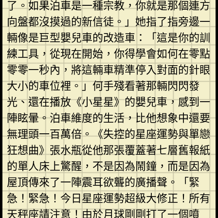
了。如果泊車是一種宗教，你就是那個連方
向盤都沒摸過的新信徒。」她指了指旁邊一
輛像是巨型嬰兒車的改造車：「這是你的訓
練工具，從現在開始，你得學會如何在零點
零零一秒內，將這輛車精準停入對面的針眼
大小的車位裡。」何手殘看著那輛閃閃發
光、還在播放《小星星》的嬰兒車，感到一
陣眩暈。泊車維度的生活，比他想象中還要
無理頭一百萬倍。《失控的星座運勢與單戀
狂想曲》張水瓶從他那張覆蓋著七層舊報紙
的單人床上驚醒，不是因為鬧鐘，而是因為
屋頂傳來了一陣震耳欲聾的廣播聲。「緊
急！緊急！今日星座運勢超級大修正！所有
天秤座請注意！由於月球剛剛打了一個噴