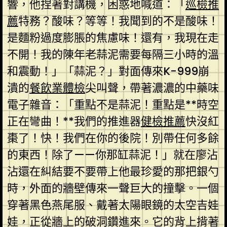
響，他捏著對講機，困惑地喊道：「
巡檢推
薦
特務？酸味？等等！我聞到的不是酸味！
是麵粉過度膨脹的焦慮味！還有，我現在走
不開！我的陳年老蒜泥需要每隔三小時的溫
和震動！」「蒜泥？」對面傳來K-999崩
潰的
餐飲業體檢
尖叫聲，帶著濃濃的中藥味
電子雜音：「重點不是蒜泥！重點是**時空
正在彎曲！**我們的推進器
健檢推薦
快沒紅
棗了！快！我們在你的後院！別帶任何多餘
的東西！除了——你那缸蒜泥！」就在廖沾
沾還在糾結要不要帶上他最珍愛的那把銀勺
時，外面的牆壁傳來一聲巨大的撞擊。一個
穿著黑色燕尾服、戴著太陽眼鏡的太空吉娃
娃，正從牆上的破洞鑽進來。它的背上揹著