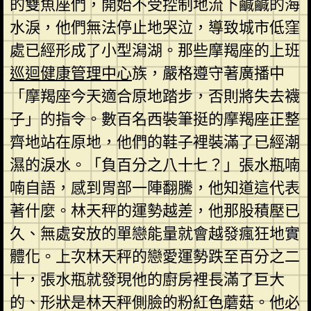
的雙魚座們，開始不受控制地流下鹹鹹的海
水淚，他們無法停止地哭泣，導致城市低窪
處已經形成了小型潟湖。那些摩羯座的上班
巡迴健康管理中心
族，嚴格遵守著廣播中
「摩羯座今天適合原地踏步，否則將失去襪
子」的指令。數百名西裝筆挺的摩羯座正整
齊地站在原地，他們的鞋子裡裝滿了已經潮
濕的淚水。「負百分之八十七？」張水瓶喃
喃自語，感到胃部一陣翻騰，他知道這代表
著什麼。林天秤的運勢越差，他那股積壓已
久、無處安放的單戀能量就會越發瘋狂地實
體化。上次林天秤的戀愛運勢跌至百分之二
十，張水瓶就發現他的廚房裡長滿了巨大
的、形狀是林天秤側臉的粉紅色蘑菇。他必