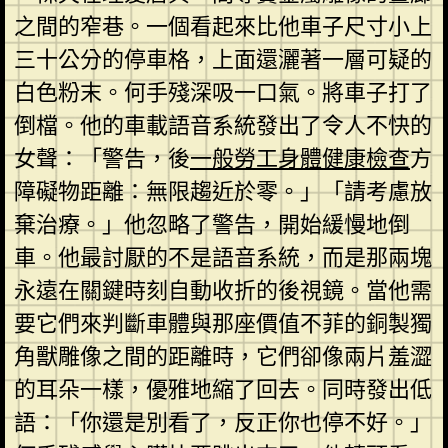
之間的窄巷。一個看起來比他車子尺寸小上
三十公分的停車格，上面還灑著一層可疑的
白色粉末。何手殘深吸一口氣。將車子打了
倒檔。他的車載語音系統發出了令人不快的
女聲：「警告，後
一般勞工身體健康檢查
方
障礙物距離：無限趨近於零。」「請考慮放
棄治療。」他忽略了警告，開始緩慢地倒
車。他最討厭的不是語音系統，而是那兩塊
永遠在關鍵時刻自動收折的後視鏡。當他需
要它們來判斷車體與那座價值不菲的銅製獨
角獸雕像之間的距離時，它們卻像兩片羞澀
的耳朵一樣，優雅地縮了回去。同時發出低
語：「你還是別看了，反正你也停不好。」