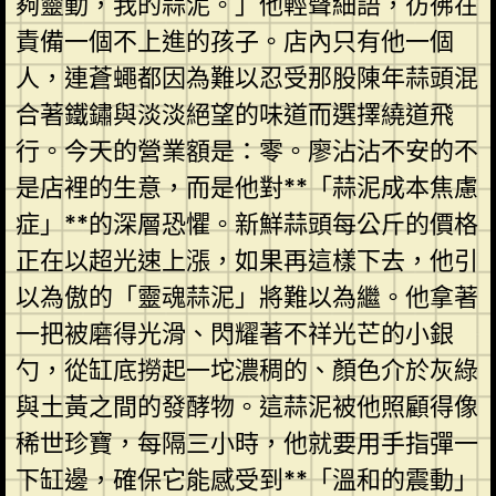
夠靈動，我的蒜泥。」他輕聲細語，彷彿在
責備一個不上進的孩子。店內只有他一個
人，連蒼蠅都因為難以忍受那股陳年蒜頭混
合著鐵鏽與淡淡絕望的味道而選擇繞道飛
行。今天的營業額是：零。廖沾沾不安的不
是店裡的生意，而是他對**「蒜泥成本焦慮
症」**的深層恐懼。新鮮蒜頭每公斤的價格
正在以超光速上漲，如果再這樣下去，他引
以為傲的「靈魂蒜泥」將難以為繼。他拿著
一把被磨得光滑、閃耀著不祥光芒的小銀
勺，從缸底撈起一坨濃稠的、顏色介於灰綠
與土黃之間的發酵物。這蒜泥被他照顧得像
稀世珍寶，每隔三小時，他就要用手指彈一
下缸邊，確保它能感受到**「溫和的震動」