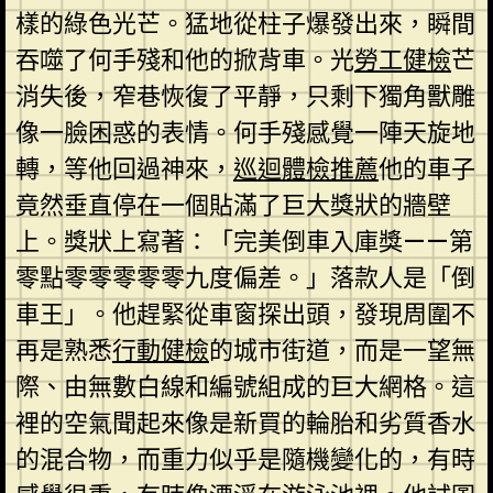
樣的綠色光芒。猛地從柱子爆發出來，瞬間
吞噬了何手殘和他的掀背車。光
勞工健檢
芒
消失後，窄巷恢復了平靜，只剩下獨角獸雕
像一臉困惑的表情。何手殘感覺一陣天旋地
轉，等他回過神來，
巡迴體檢推薦
他的車子
竟然垂直停在一個貼滿了巨大獎狀的牆壁
上。獎狀上寫著：「完美倒車入庫獎——第
零點零零零零零九度偏差。」落款人是「倒
車王」。他趕緊從車窗探出頭，發現周圍不
再是熟悉
行動健檢
的城市街道，而是一望無
際、由無數白線和編號組成的巨大網格。這
裡的空氣聞起來像是新買的輪胎和劣質香水
的混合物，而重力似乎是隨機變化的，有時