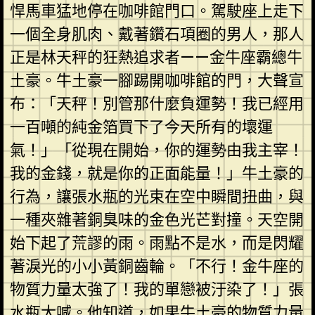
悍馬車猛地停在咖啡館門口。駕駛座上走下
一個全身肌肉、戴著鑽石項圈的男人，那人
正是林天秤的狂熱追求者——金牛座霸總牛
土豪。牛土豪一腳踢開咖啡館的門，大聲宣
布：「天秤！別管那什麼負運勢！我已經用
一百噸的純金箔買下了今天所有的壞運
氣！」「從現在開始，你的運勢由我主宰！
我的金錢，就是你的正面能量！」牛土豪的
行為，讓張水瓶的光束在空中瞬間扭曲，與
一種夾雜著銅臭味的金色光芒對撞。天空開
始下起了荒謬的雨。雨點不是水，而是閃耀
著淚光的小小黃銅齒輪。「不行！金牛座的
物質力量太強了！我的單戀被汙染了！」張
水瓶大喊。他知道，如果牛土豪的物質力量