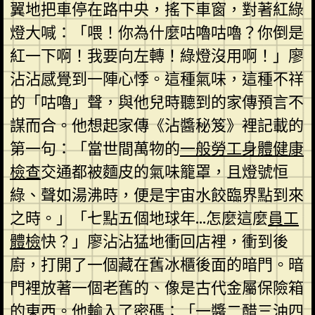
翼地把車停在路中央，搖下車窗，對著紅綠
燈大喊：「喂！你為什麼咕嚕咕嚕？你倒是
紅一下啊！我要向左轉！綠燈沒用啊！」廖
沾沾感覺到一陣心悸。這種氣味，這種不祥
的「咕嚕」聲，與他兒時聽到的家傳預言不
謀而合。他想起家傳《沾醬秘笈》裡記載的
第一句：「當世間萬物的
一般勞工身體健康
檢查
交通都被麵皮的氣味籠罩，且燈號恒
綠、聲如湯沸時，便是宇宙水餃臨界點到來
之時。」「七點五個地球年…怎麼這麼
員工
體檢
快？」廖沾沾猛地衝回店裡，衝到後
廚，打開了一個藏在舊冰櫃後面的暗門。暗
門裡放著一個老舊的、像是古代金屬保險箱
的東西。他輸入了密碼：「一醬二醋三油四