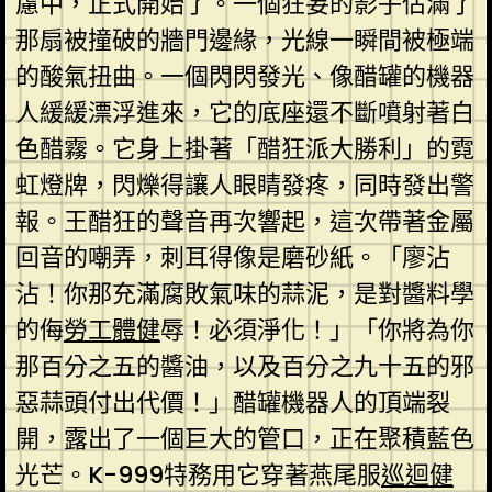
慮中，正式開始了。一個狂妄的影子佔滿了
那扇被撞破的牆門邊緣，光線一瞬間被極端
的酸氣扭曲。一個閃閃發光、像醋罐的機器
人緩緩漂浮進來，它的底座還不斷噴射著白
色醋霧。它身上掛著「醋狂派大勝利」的霓
虹燈牌，閃爍得讓人眼睛發疼，同時發出警
報。王醋狂的聲音再次響起，這次帶著金屬
回音的嘲弄，刺耳得像是磨砂紙。「廖沾
沾！你那充滿腐敗氣味的蒜泥，是對醬料學
的侮
勞工體健
辱！必須淨化！」「你將為你
那百分之五的醬油，以及百分之九十五的邪
惡蒜頭付出代價！」醋罐機器人的頂端裂
開，露出了一個巨大的管口，正在聚積藍色
光芒。K-999特務用它穿著燕尾服
巡迴健