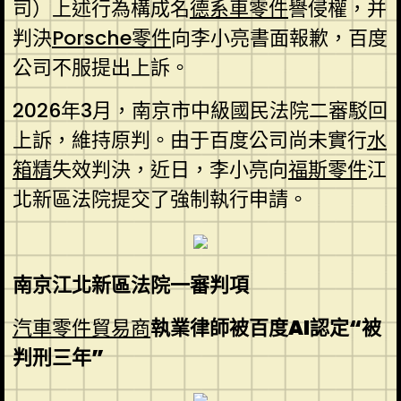
司）上述行為構成名
德系車零件
譽侵權，并
判決
Porsche零件
向李小亮書面報歉，百度
公司不服提出上訴。
2026年3月，南京市中級國民法院二審駁回
上訴，維持原判。由于百度公司尚未實行
水
箱精
失效判決，近日，李小亮向
福斯零件
江
北新區法院提交了強制執行申請。
南京江北新區法院一審判項
汽車零件貿易商
執業律師被百度AI認定“被
判刑三年”