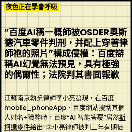
Skip
夜色正在學會呼吸
to
content
“百度AI稱一概師被OSDER奧斯
德汽車零件判刑，并配上穿著律
師袍的照片”構成侵權：百度辯
稱AI幻覺無法預見，具有極強
的偶爾性；法院判其書面報歉
江蘇南京執業律師李小亮發現，在百度
mobile_phoneApp、百度網站搜刮其個
人姓名+職務時，百度“AI 智能答覆”居然
斯
柯達零件
給出“李小亮律師被判三年有期徒