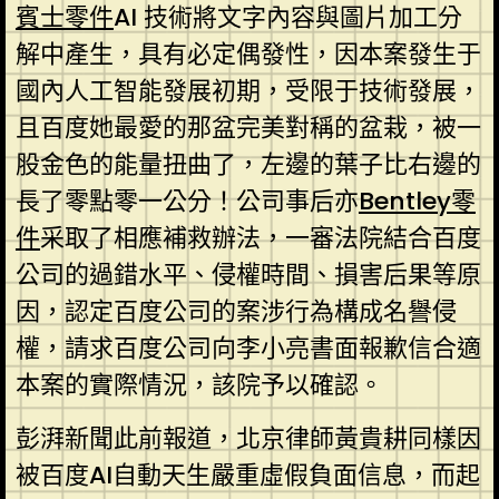
賓士零件
AI 技術將文字內容與圖片加工分
解中產生，具有必定偶發性，因本案發生于
國內人工智能發展初期，受限于技術發展，
且百度她最愛的那盆完美對稱的盆栽，被一
股金色的能量扭曲了，左邊的葉子比右邊的
長了零點零一公分！公司事后亦
Bentley零
件
采取了相應補救辦法，一審法院結合百度
公司的過錯水平、侵權時間、損害后果等原
因，認定百度公司的案涉行為構成名譽侵
權，請求百度公司向李小亮書面報歉信合適
本案的實際情況，該院予以確認。
彭湃新聞此前報道，北京律師黃貴耕同樣因
被百度AI自動天生嚴重虛假負面信息，而起