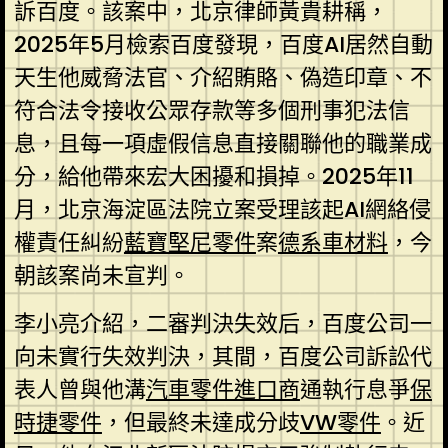
訴百度。該案中，北京律師黃貴耕稱，
2025年5月檢索百度發現，百度AI居然自動
天生他威脅法官、介紹賄賂、偽造印章、不
符合法令接收公眾存款等多個刑事犯法信
息，且每一項虛假信息直接關聯他的職業成
分，給他帶來宏大困擾和損掉。2025年11
月，北京海淀區法院立案受理該起AI網絡侵
權責任糾紛
藍寶堅尼零件
案
德系車材料
，今
朝該案尚未宣判。
李小亮介紹，二審判決失效后，百度公司一
向未實行失效判決，其間，百度公司訴訟代
表人曾與他溝
汽車零件進口商
通執行息爭
保
時捷零件
，但最終未達成分歧
VW零件
。近