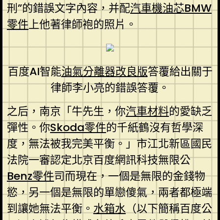
刑”的錯誤文字內容，并配
汽車機油芯
BMW
零件
上他著律師袍的照片。
百度AI智能
油氣分離器改良版
答覆給出關于
律師李小亮的錯誤答覆。
之后，南京「牛先生，你
汽車材料
的愛缺乏
彈性。你
Skoda零件
的千紙鶴沒有哲學深
度，無法被我完美平衡。」市江北新區國民
法院一審認定北京百度網訊科技無限公
Benz零件
司而現在，一個是無限的金錢物
慾，另一個是無限的單戀傻氣，兩者都極端
到讓她無法平衡。
水箱水
（以下簡稱百度公