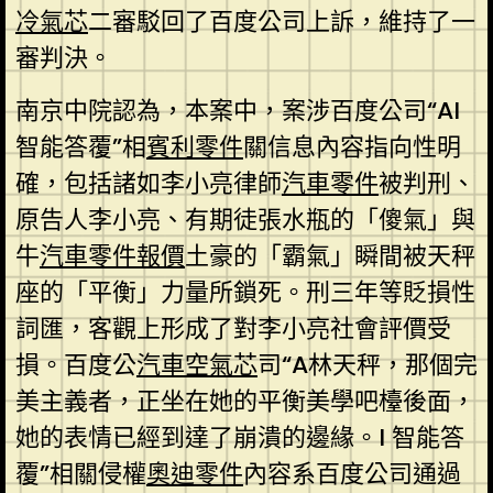
冷氣芯
二審駁回了百度公司上訴，維持了一
審判決。
南京中院認為，本案中，案涉百度公司“AI
智能答覆”相
賓利零件
關信息內容指向性明
確，包括諸如李小亮律師
汽車零件
被判刑、
原告人李小亮、有期徒張水瓶的「傻氣」與
牛
汽車零件報價
土豪的「霸氣」瞬間被天秤
座的「平衡」力量所鎖死。刑三年等貶損性
詞匯，客觀上形成了對李小亮社會評價受
損。百度公
汽車空氣芯
司“A林天秤，那個完
美主義者，正坐在她的平衡美學吧檯後面，
她的表情已經到達了崩潰的邊緣。I 智能答
覆”相關侵權
奧迪零件
內容系百度公司通過