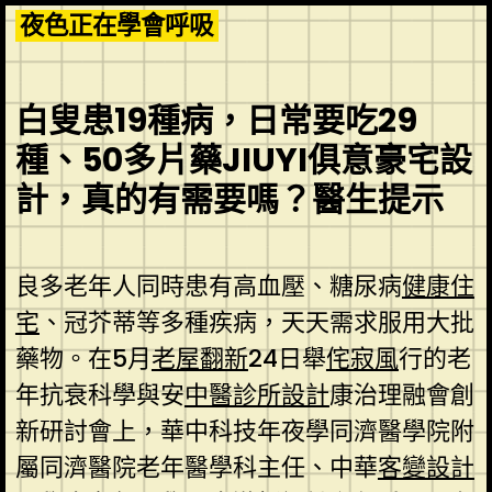
Skip
夜色正在學會呼吸
to
content
白叟患19種病，日常要吃29
種、50多片藥JIUYI俱意豪宅設
計，真的有需要嗎？醫生提示
良多老年人同時患有高血壓、糖尿病
健康住
宅
、冠芥蒂等多種疾病，天天需求服用大批
藥物。在5月
老屋翻新
24日舉
侘寂風
行的老
年抗衰科學與安
中醫診所設計
康治理融會創
新研討會上，華中科技年夜學同濟醫學院附
屬同濟醫院老年醫學科主任、中華
客變設計