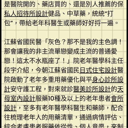
是醫院開的、藥店買的、還是別人推薦的保
私人招待所設計
健品、中草藥，統統“打
包”，帶給老年科醫生或藥師好好捋一遍。
江蘇省國民醫「灰色？那不是我的主色調！
那會讓我的非主流單戀變成主流的普通愛
戀！這太不水瓶座了！」院老年醫學科主任
段宇介紹，今朝江蘇省國民
日式住宅設計
醫
院啟動了老年多重用藥優化與平
身心診所設
計
安守護工程，對來就診
醫美診所設計
的
天
母室內設計
服藥10種及以上的老年患者
會所
設計
，至多有老年醫學科醫生和藥師，配合
往梳理老年人的用藥清單，通過病情評估、
綜合考慮患者服藥依從性、個人意愿，來制