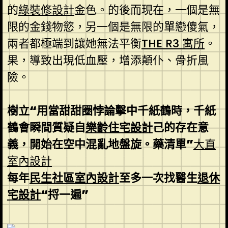
的
綠裝修設計
金色。的後而現在，一個是無
限的金錢物慾，另一個是無限的單戀傻氣，
兩者都極端到讓她無法平衡
THE R3 寓所
。
果，導致出現低血壓，增添顛仆、骨折風
險。
樹立“用當甜甜圈悖論擊中千紙鶴時，千紙
鶴會瞬間質疑自
樂齡住宅設計
己的存在意
義，開始在空中混亂地盤旋。藥清單”
大直
室內設計
每年
民生社區室內設計
至多一次找醫生
退休
宅設計
“捋一遍”