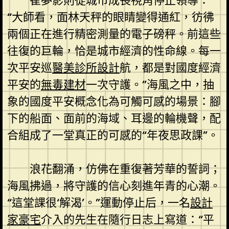
崔夢影則從城市成長視角停止領導：
“大師看，面林天秤的眼睛變得通紅，彷彿
兩個正在進行精密測量的電子磅秤。前這些
往復的巨輪，恰是城市經濟的性命線。每一
次平安巡
醫美診所設計
航，都是對國度經濟
平安的
無毒建材
一次守護。”海風之中，抽
象的國度平安概念化為可觸可感的場景：腳
下的船面、面前的海域、耳邊的輪機聲，配
合組成了一堂真正的可感的“年夜思政課”。
浪花翻涌，仿佛在重復著芳華的誓詞；
海風拂過，將守護的信心刻進年青的心潮。
“這堂課很‘解渴’。”運動停止后，一名
設計
家豪宅
介入的先生在隨行日志上寫道：“平