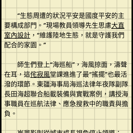
“生態周遭的狀況平安是國度平安的主
要構成部門。”現場教員領導先生思慮
大直
室內設計
，“維護陸地生態，就是守護我們
配合的家園。”
師生們登上“海巡船”，海風掠面，濤聲
在耳，這
侘寂風
堂課進進了最“搖擺”也最活
潑的環節。東疆海事局海巡法律年夜隊副隊
長田海超聯合船載裝備與實戰案例，講授海
事職員在巡航法律、應急搜救中的職責與擔
負。