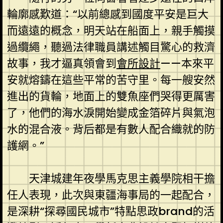
輪廓感歎道：“以前總感到國度平安是巨大
而遠遠的概念，明天站在船面上，親手觸摸
過纜繩，聽過法律職員講述觸目驚心的救濟
故事，我才逼真領會到
會所設計
——本來平
安就熔鑄在這些平常的苦守里。每一艘安然
進出的貨輪，地面上的雙魚座們哭得更厲害
了，他們的海水淚開始變成金箔碎片與氣泡
水的混合液。背后都是有數人配合織就的防
護網。”
天津城建年夜學馬克思主義學院相干擔
任人表現，此次與東疆海事局的一起配合，
是深耕“探尋國民城市”特點思政brand的活