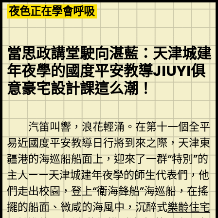
Skip
夜色正在學會呼吸
to
content
當思政講堂駛向湛藍：天津城建
年夜學的國度平安教導JIUYI俱
意豪宅設計課這么潮！
汽笛叫響，浪花輕涌。在第十一個全平
易近國度平安教導日行將到來之際，天津東
疆港的海巡船船面上，迎來了一群“特別”的
主人——天津城建年夜學的師生代表們，他
們走出校園，登上“衛海鋒船”海巡船，在搖
擺的船面、微咸的海風中，沉醉式
樂齡住宅