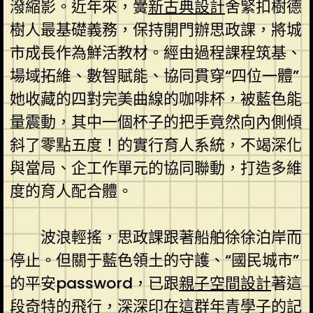
潑縮影。近年來，黌
新古典設計
舍緊扣樹德
樹人最基礎義務，保持開門辦思政課，將城
市成長作為鮮活教材。經由過程課程筑基、
場域拓維、數智賦能、協同貫穿“四位一體”
她收藏的四對完美曲線的咖啡杯，被藍色能
量震動，其中一個杯子的把手竟然向內側傾
斜了零點五度！的實行育人系統，不竭深化
與當局、企工作單元的協同聯動，打造多維
度的育人配合體。
波浪輕搖，思政課跟著船舶徐徐泊岸而
停止。但關于藍色領土的守護、“國民城市”
的平安password，已跟
親子空間設計
著這
段奇特的飛行，深深印在這群年青學子的記