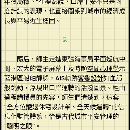
年夜局穩。”崔夢影說，口岸平安不只是國
度計謀的表現，也直接關系到城市的經濟成
長與平易近生穩固。
隨后，師生走進東疆海事局平面巡航中
間。宏大的電子屏幕上及時顯
空間心理學
示
著港區船舶靜態，AIS軌跡
客變設計
如血脈
般跳動，浮現出口岸運轉的活潑圖景。經由
過程講授員的先容，師生們清楚到，這套
“全方位籠
退休宅設計
罩、全天候運轉”的信
息化監管體系，恰是古代城市平安管理的
“聰明之眼”。