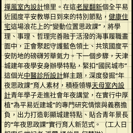
禪風室內設計
憶里。在這
老屋翻新
個全平易
近國度平安教導日到來的特別節點，
健康住
宅
這場浪花上的“變動位置思政課”，將學
理、事理、哲理完善融于活潑的海事履職畫
面中，正會聚起守護藍色領土、共筑國度平
安防地的磅礴芳華氣力。下一個步驟，天津
城建年夜學安身辦學特點，緊扣“國民城市”
這個光
中醫診所設計
鮮主題，深度發掘“年
夜思政課”育人素材，積極領導
天母室內設
計
青年學子走進社會年夜講堂，在實行中厚
植“為平易近建城”的專門研究情懷與義務擔
負，出力打造彰顯城建特點、貼合青年景長
的“年夜思政課”實行育人新范式。（工人日