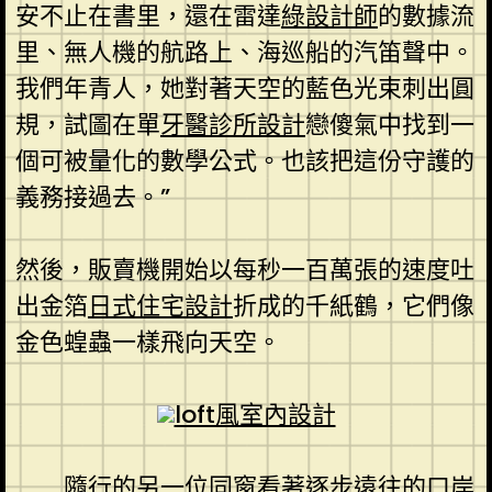
安不止在書里，還在雷達
綠設計師
的數據流
里、無人機的航路上、海巡船的汽笛聲中。
我們年青人，她對著天空的藍色光束刺出圓
規，試圖在單
牙醫診所設計
戀傻氣中找到一
個可被量化的數學公式。也該把這份守護的
義務接過去。”
然後，販賣機開始以每秒一百萬張的速度吐
出金箔
日式住宅設計
折成的千紙鶴，它們像
金色蝗蟲一樣飛向天空。
loft風室內設計
隨行的另一位同窗看著逐步遠往的口岸