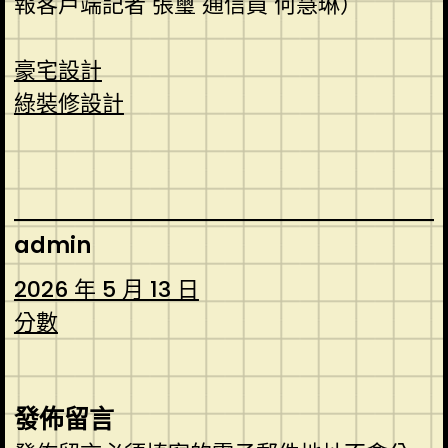
報客戶端記者 張璽 通信員 何慧琳）
豪宅設計
綠裝修設計
admin
2026 年 5 月 13 日
分數
發佈留言