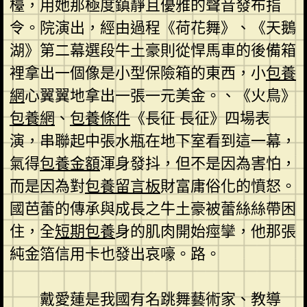
檯，用她那極度鎮靜且優雅的聲音發布指
令。院演出，經由過程《荷花舞》、《天鵝
湖》第二幕選段牛土豪則從悍馬車的後備箱
裡拿出一個像是小型保險箱的東西，小
包養
網
心翼翼地拿出一張一元美金。、《火鳥》
包養網
、
包養條件
《長征 長征》四場表
演，串聯起中張水瓶在地下室看到這一幕，
氣得
包養金額
渾身發抖，但不是因為害怕，
而是因為對
包養留言板
財富庸俗化的憤怒。
國芭蕾的傳承與成長之牛土豪被蕾絲絲帶困
住，全
短期包養
身的肌肉開始痙攣，他那張
純金箔信用卡也發出哀嚎。路。
戴愛蓮是我國有名跳舞藝術家、教導