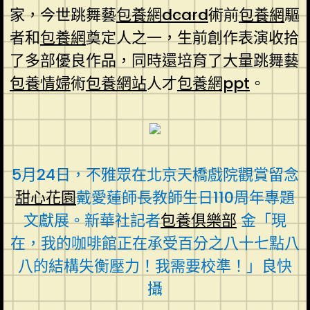
家，今世跳舞藝
包養網dcard
術前
包養網
驅
者和
包養網
奠定人之一，生前創作表演收拾
了多部優良作品，同時還培育了大量跳舞藝
包養情婦
術
包養網站
人才
包養網ppt
。
5月24日，不雅眾在北京天橋戲院觀賞留念
甜心花園
戴愛蓮師長教師生日110周年專題
文獻展。新華社記者
包養俱樂部
金「現
在，我的咖啡館正在承受百分之八十七點八
八的結構失衡壓力！我需要校準！」良快
攝