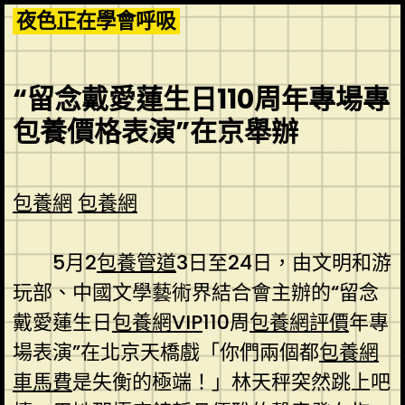
Skip
夜色正在學會呼吸
to
content
“留念戴愛蓮生日110周年專場專
包養價格表演”在京舉辦
包養網
包養網
5月2
包養管道
3日至24日，由文明和游
玩部、中國文學藝術界結合會主辦的“留念
戴愛蓮生日
包養網VIP
110周
包養網評價
年專
場表演”在北京天橋戲「你們兩個都
包養網
車馬費
是失衡的極端！」林天秤突然跳上吧