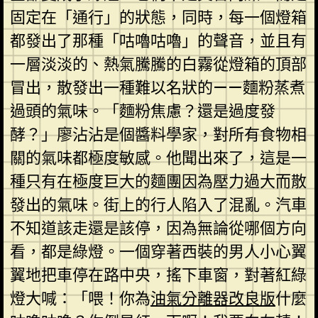
固定在「通行」的狀態，同時，每一個燈箱
都發出了那種「咕嚕咕嚕」的聲音，並且有
一層淡淡的、熱氣騰騰的白霧從燈箱的頂部
冒出，散發出一種難以名狀的——麵粉蒸煮
過頭的氣味。「麵粉焦慮？還是過度發
酵？」廖沾沾是個醬料學家，對所有食物相
關的氣味都極度敏感。他聞出來了，這是一
種只有在極度巨大的麵團因為壓力過大而散
發出的氣味。街上的行人陷入了混亂。汽車
不知道該走還是該停，因為無論從哪個方向
看，都是綠燈。一個穿著西裝的男人小心翼
翼地把車停在路中央，搖下車窗，對著紅綠
燈大喊：「喂！你為
油氣分離器改良版
什麼