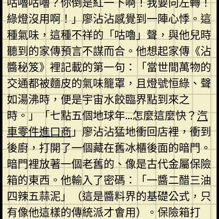
咕嚕咕嚕？你倒是紅一下啊！我要向左轉！
綠燈沒用啊！」廖沾沾感覺到一陣心悸。這
種氣味，這種不祥的「咕嚕」聲，與他兒時
聽到的家傳預言不謀而合。他想起家傳《沾
醬秘笈》裡記載的第一句：「當世間萬物的
交通都被麵皮的氣味籠罩，且燈號恒綠、聲
如湯沸時，便是宇宙水餃臨界點到來之
時。」「七點五個地球年…怎麼這麼快？
汽
車零件進口商
」廖沾沾猛地衝回店裡，衝到
後廚，打開了一個藏在舊冰櫃後面的暗門。
暗門裡放著一個老舊的、像是古代金屬保險
箱的東西。他輸入了密碼：「一醬二醋三油
四辣五蒜泥」（這是醬料界的基礎公式，只
有像他這樣的傳統派才會用）。保險箱打