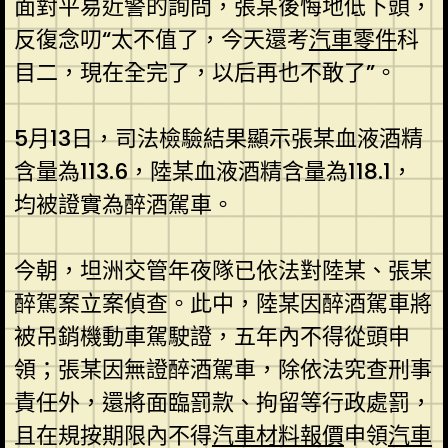
面對平易近警的詢問，張某後悔地低下頭，
反復念叨“太不值了，今天還考
汽車零件
科
目二，現在全完了，以后再也不敢了”。
5月13日，司法檢驗結果顯示張某血液酒精
含量為113.6，陸某血液酒精含量為118.1，
均被證實為醉酒駕車。
今朝，坦洲交管年夜隊已依法對陸某、張某
醉駕案立案偵查。此中，陸某因醉酒駕車將
被吊銷機動車駕駛證，五年內不得從頭申
領；張某因無證醉酒駕車，除依法究查刑事
責任外，還將面臨罰款、拘留等行政處罰，
且在規按期限內不得
汽車材料報價
申領
汽車