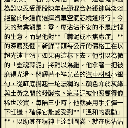
為難以忍受那股陳年蒜頭混合著鐵鏽與淡淡
絕望的味道而選擇
汽車空氣芯
繞道飛行。今
天的營業額是：零。廖沾沾不安的不是店裡
的生意，而是他對**「蒜泥成本焦慮症」**
的深層恐懼。新鮮蒜頭每公斤的價格正在以
超光速上漲，如果再這樣下去，他引以為傲
的「靈魂蒜泥」將難以為繼。他拿著一把被
磨得光滑、閃耀著不祥光芒的
汽車材料
小銀
勺，從缸底撈起一坨濃稠的、顏色介於灰綠
與土黃之間的發酵物。這蒜泥被他照顧得像
稀世珍寶，每隔三小時，他就要用手指彈一
下缸邊，確保它能感受到**「溫和的震動」
**，以助其在精神上達到圓滿。就在廖沾沾