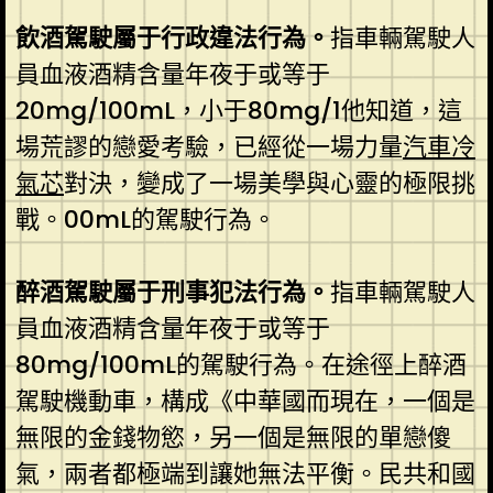
飲酒駕駛屬于行政違法行為。
指車輛駕駛人
員血液酒精含量年夜于或等于
20mg/100mL，小于80mg/1他知道，這
場荒謬的戀愛考驗，已經從一場力量
汽車冷
氣芯
對決，變成了一場美學與心靈的極限挑
戰。00mL的駕駛行為。
醉酒駕駛屬于刑事犯法行為。
指車輛駕駛人
員血液酒精含量年夜于或等于
80mg/100mL的駕駛行為。在途徑上醉酒
駕駛機動車，構成《中華國而現在，一個是
無限的金錢物慾，另一個是無限的單戀傻
氣，兩者都極端到讓她無法平衡。民共和國