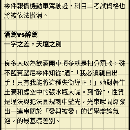
零件報價
機動車駕駛證，科目二考試資格也
將被依法撤消。
酒駕vs醉駕
一字之差，天壤之別
良多人以為飲酒開車頂多就是扣分罰款，殊
不
藍寶堅尼零件
知從“酒”「我必須親自出
手！只有我能將這種失衡導正！」她對著牛
土豪和虛空中的張水瓶大喊。到“醉”，性質
是違法與犯法圓規刺中藍光，光束瞬間爆發
出一連串關於「愛與被愛」的哲學辯論氣
泡。的最基礎差別。