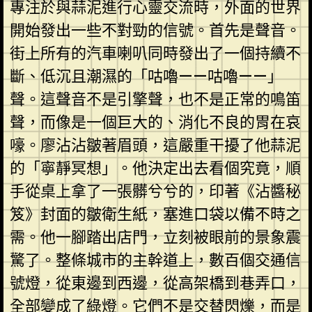
專注於與蒜泥進行心靈交流時，外面的世界
開始發出一些不對勁的信號。首先是聲音。
街上所有的汽車喇叭同時發出了一個持續不
斷、低沉且潮濕的「咕嚕——咕嚕——」
聲。這聲音不是引擎聲，也不是正常的鳴笛
聲，而像是一個巨大的、消化不良的胃在哀
嚎。廖沾沾皺著眉頭，這嚴重干擾了他蒜泥
的「寧靜冥想」。他決定出去看個究竟，順
手從桌上拿了一張髒兮兮的，印著《沾醬秘
笈》封面的皺衛生紙，塞進口袋以備不時之
需。他一腳踏出店門，立刻被眼前的景象震
驚了。整條城市的主幹道上，數百個交通信
號燈，從東邊到西邊，從高架橋到巷弄口，
全部變成了綠燈。它們不是交替閃爍，而是