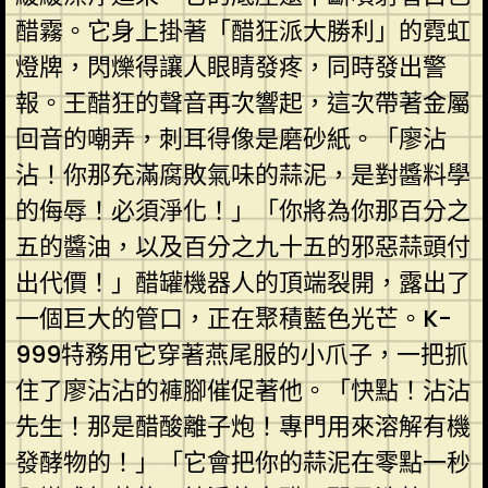
醋霧。它身上掛著「醋狂派大勝利」的霓虹
燈牌，閃爍得讓人眼睛發疼，同時發出警
報。王醋狂的聲音再次響起，這次帶著金屬
回音的嘲弄，刺耳得像是磨砂紙。「廖沾
沾！你那充滿腐敗氣味的蒜泥，是對醬料學
的侮辱！必須淨化！」「你將為你那百分之
五的醬油，以及百分之九十五的邪惡蒜頭付
出代價！」醋罐機器人的頂端裂開，露出了
一個巨大的管口，正在聚積藍色光芒。K-
999特務用它穿著燕尾服的小爪子，一把抓
住了廖沾沾的褲腳催促著他。「快點！沾沾
先生！那是醋酸離子炮！專門用來溶解有機
發酵物的！」「它會把你的蒜泥在零點一秒