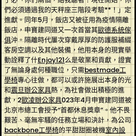
們必須通過我的天秤座三階段考驗**！」定
進獻。同年5月，飯店又被征用為疫情隔離
飯店，申寶建同道又一次首當其
歐德系統傢
俱
沖。隔離時代屢次穿戴厚厚的防護服補綴
客房空調以及其他裝備，他用本身的現實舉
動詮釋了什
Enjoy121
么是敬業和貢獻，證實
了無論身處何種職位，只需
bestmade工
學椅
專心往做，都可以或許施展出本身的光
和
震旦辦公家具
熱，為社會做出積極的進
獻，2
歐凌辦公家具
023年4月申寶建同道被
北京市總工會授予“首都休息獎章”。他不畏
艱苦、毫無牢騷的任務立場和決計，為公司
backbone工學椅
的平甜甜圈被機
室內設