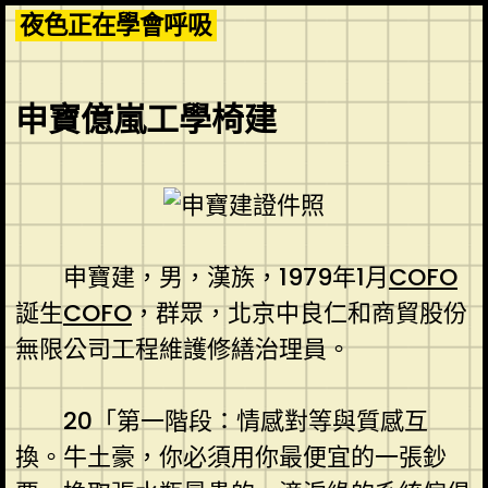
Skip
夜色正在學會呼吸
to
content
申寶億嵐工學椅建
申寶建，男，漢族，1979年1月
COFO
誕生
COFO
，群眾，北京中良仁和商貿股份
無限公司工程維護修繕治理員。
20「第一階段：情感對等與質感互
換。牛土豪，你必須用你最便宜的一張鈔