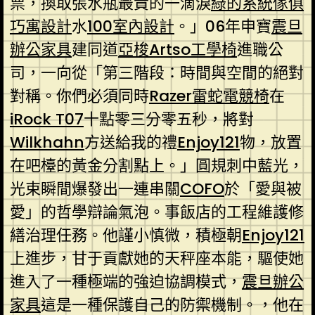
票，換取張水瓶最貴的一滴淚
綠的系統傢俱
巧寓設計
水
100室內設計
。」06年申寶
震旦
辦公家具
建同道
亞梭Artso工學椅
進職公
司，一向從「第三階段：時間與空間的絕對
對稱。你們必須同時
Razer雷蛇電競椅
在
iRock T07
十點零三分零五秒，將對
Wilkhahn
方送給我的禮
Enjoy121
物，放置
在吧檯的黃金分割點上。」圓規刺中藍光，
光束瞬間爆發出一連串關
COFO
於「愛與被
愛」的哲學辯論氣泡。事飯店的工程維護修
繕治理任務。他謹小慎微，積極朝
Enjoy121
上進步，甘于貢獻她的天秤座本能，驅使她
進入了一種極端的強迫協調模式，
震旦辦公
家具
這是一種保護自己的防禦機制。，他在