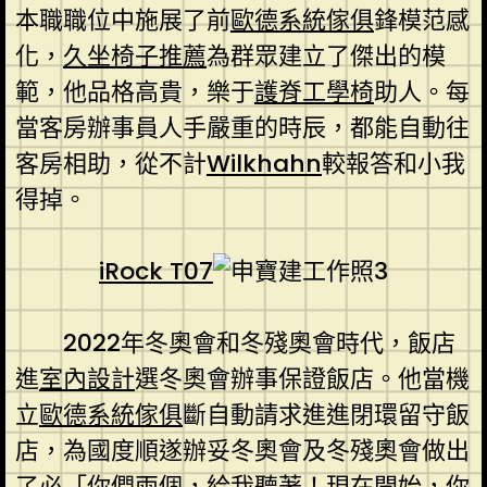
本職職位中施展了前
歐德系統傢俱
鋒模范感
化，
久坐椅子推薦
為群眾建立了傑出的模
範，他品格高貴，樂于
護脊工學椅
助人。每
當客房辦事員人手嚴重的時辰，都能自動往
客房相助，從不計
Wilkhahn
較報答和小我
得掉。
iRock T07
2022年冬奧會和冬殘奧會時代，飯店
進
室內設計
選冬奧會辦事保證飯店。他當機
立
歐德系統傢俱
斷自動請求進進閉環留守飯
店，為國度順遂辦妥冬奧會及冬殘奧會做出
了必「你們兩個，給我聽著！現在開始，你