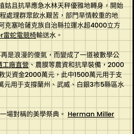
植姑且抗旱應急水林天秤優雅地轉身，開始
程處理群眾飲水艱苦，部門旱情較重的地
阿克塞哈薩克族自治縣拉運水超4000立方
zer雷蛇電競椅
輸送水。
戀不再是浪漫的傻氣，而變成了一道被數學公
櫃工廠直營
、農膜等農資和抗旱裝備，2000
救災資金2000萬元，此中1500萬元用于支
0萬元用于支撐蘭州、武威、白銀3市5縣區水
，一場對稱的美學祭典。
Herman Miller