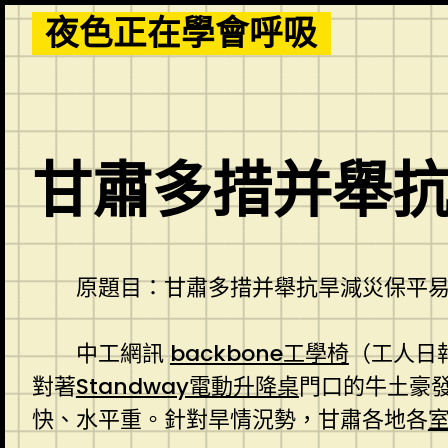
Skip
夜色正在學會呼吸
to
content
甘肅多措并舉
原題目：甘肅多措并舉抗旱減災保平
中工網訊
backbone工學椅
（工人日
對著
Standway電動升降桌
門口的牛土豪
快、水平重。針對旱情況勢，甘肅各地各