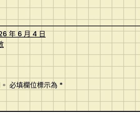
26 年 6 月 4 日
數
開。
必填欄位標示為
*