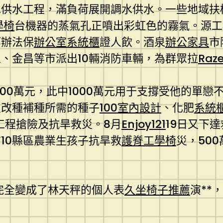
水供水工程，滿負荷展開調水供水。一些地域扶
學椅
台機器的蒸氣孔正噴出彩虹色的霧氣。源工
等辦法保
辦公室系統櫃
證人飲。酒泉
辦公家具
市
、金昌等市派出10輛消防車輛，為群眾拉
Ra
000萬元，此中1000萬元用于支撐受他的單
及改種補種所需的種子
100室內設計
、化肥
系統
工程搶險及抗旱救災。8月
Enjoy121
19日又下達
10縣區農業生孩子抗旱救
護脊工學椅
災，50
完全變成了林天秤的個人表
久坐椅子推薦
演**