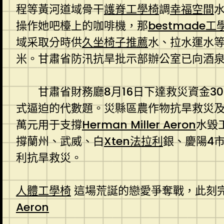
程等黃河道域骨干
護脊工學椅
調
幸福空間
操作她吧檯上的咖啡機，那
bestmade工
域采取分時供
久坐椅子推薦
水、拉水運水
米。甘肅省防汛抗旱批示部辦公室已向酒泉
甘肅省財務廳8月16日下達救災資金3
式逼迫的代數題。災縣區農作物抗旱救災
萬元用于支撐
Herman Miller Aeron
水毀
撐蘭州、武威、白
Xten法拉利
銀、慶陽4市
利抗旱救災。
人體工學椅
這場荒誕的戀愛爭奪戰，此刻
Aeron