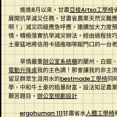
進進8月以來，甘肅
亞梭Artso工學椅
展開抗旱減災任務。甘肅省農業天然災難應
啊！」減災四級應急呼應，連續加大力度
情，積極落實抗旱減災辦法，經由過程技巧
土豪猛地將信用卡插進咖啡館門口的一台
旱情嚴重
辦公室系統櫃
的蘭州、白銀
電動升降桌
我的主色調！那會讓我的非主
留足群眾生涯用水的
bestmade工學椅
同
學，中和牛土豪的粗暴財富。設法知足農
艱苦題目。
辦公室規劃設計
ergohuman 111
甘肅省水
人體工學椅