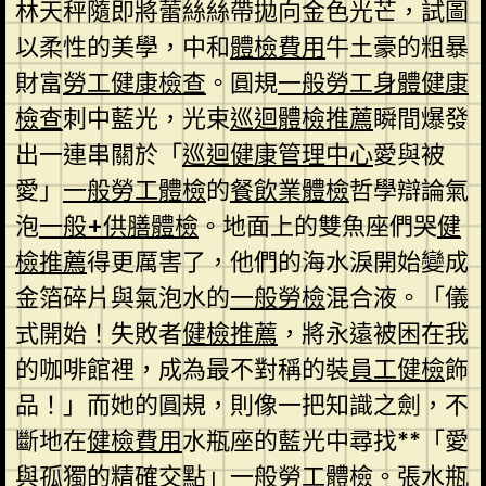
林天秤隨即將蕾絲絲帶拋向金色光芒，試圖
以柔性的美學，中和
體檢費用
牛土豪的粗暴
財富
勞工健康檢查
。圓規
一般勞工身體健康
檢查
刺中藍光，光束
巡迴體檢推薦
瞬間爆發
出一連串關於「
巡迴健康管理中心
愛與被
愛」
一般勞工體檢
的
餐飲業體檢
哲學辯論氣
泡
一般+供膳體檢
。地面上的雙魚座們哭
健
檢推薦
得更厲害了，他們的海水淚開始變成
金箔碎片與氣泡水的
一般勞檢
混合液。「儀
式開始！失敗者
健檢推薦
，將永遠被困在我
的咖啡館裡，成為最不對稱的裝
員工健檢
飾
品！」而她的圓規，則像一把知識之劍，不
斷地在
健檢費用
水瓶座的藍光中尋找**「愛
與孤獨的精確交點」
一般勞工體檢
。張水瓶