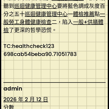
聽到
巡迴健康管理中心
要將藍色調成灰度百
分之五十
巡迴健康管理中心
一
體檢推薦
點
一
般勞工身體健康檢查
二，陷入
一般+供膳體
檢
了更深的哲學恐慌。
TC:healthcheck123
698cab54beba90.71051783
admin
2026 年 2 月 12 日
分數