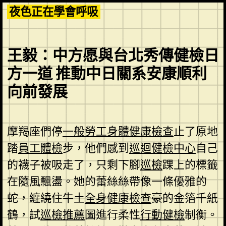
Skip
夜色正在學會呼吸
to
content
王毅：中方愿與台北秀傳健檢日
方一道 推動中日關系安康順利
向前發展
摩羯座們停
一般勞工身體健康檢查
止了原地
踏
員工體檢
步，他們感到
巡迴健檢中心
自己
的襪子被吸走了，只剩下腳
巡檢
踝上的標籤
在隨風飄盪。她的蕾絲絲帶像一條優雅的
蛇，纏繞住牛土
全身健康檢查
豪的金箔千紙
鶴，試
巡檢推薦
圖進行柔性
行動健檢
制衡。