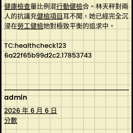
健康檢查
量比例混
行動健檢
合。林天秤對兩
人的抗議充
健檢項目
耳不聞，她已經完全沉
浸在
勞工健檢
她對極致平衡的追求中。
TC:healthcheck123
6a22f65b99d2c2.17853743
admin
2026 年 6 月 6 日
分數