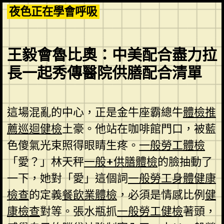
Skip
夜色正在學會呼吸
to
content
王毅會魯比奧：中美配合盡力拉
長一起秀傳醫院供膳配合清單
這場混亂的中心，正是金牛座霸總牛
體檢推
薦
巡迴健檢
土豪。他站在咖啡館門口，被藍
色傻氣光束照得眼睛生疼。
一般勞工體檢
「愛？」林天秤
一般+供膳體檢
的臉抽動了
一下，她對「愛」這個詞
一般勞工身體健康
檢查
的定義
餐飲業體檢
，必須是情感比例
健
康檢查
對等。張水瓶抓
一般勞工健檢
著頭，