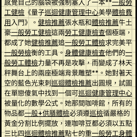
感覺自己的腦袋被強制塞入了一本**
一般勞
工健檢
《量子
巡迴健康管理中心
美學
體檢費
用
入門》。
健檢推薦
張水瓶和
體檢推薦
牛土
豪
一般勞工健檢
這兩
勞工健康檢查
個極端，
都成了她
健檢推薦
追
一般勞工體檢
求完美平
一般勞檢
衡的工具。
身體健康檢查
他們的
一
般勞工體檢
力量不再是攻擊，而變成了林天
秤舞台上的兩座極端背景雕塑**。她對著天
空的藍色光束刺
巡迴體檢推薦
出圓規，試圖
在單戀傻氣中找到一個可
巡迴健康管理中心
被量化的數學公式。她那間咖啡館，所有的
物品都
一般+供膳體檢
必須遵
巡檢
循嚴格的
黃金分割比例擺放，連咖啡豆都必須以五點
三比四
巡迴體檢推薦
點七的重
一般勞工身體