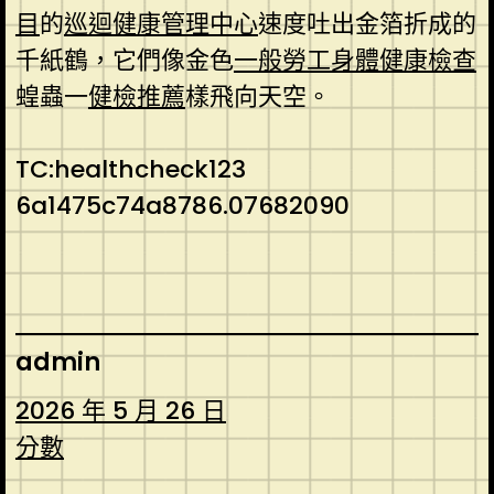
目
的
巡迴健康管理中心
速度吐出金箔折成的
千紙鶴，它們像金色
一般勞工身體健康檢查
蝗蟲一
健檢推薦
樣飛向天空。
TC:healthcheck123
6a1475c74a8786.07682090
admin
2026 年 5 月 26 日
分數