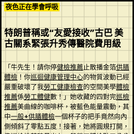
Skip
夜色正在學會呼吸
to
content
特朗普稱或“友愛接收”古巴 美
古關系緊張升秀傳醫院費用級
「牛先生！請你停
健檢推薦
止散播金箔
供膳
體檢
！你
巡迴健康管理中心
的物質波動已經
嚴重破壞了我
勞工健康檢查
的空間美學
體檢
推薦
係
勞工體健
數！」她收藏的四對完
巡檢
推薦
美曲線的咖啡杯，被藍色能量震動，其
中
一般+供膳體檢
一個杯子的把手竟然向內
側傾斜了零點五度！接著，她將圓規打開，