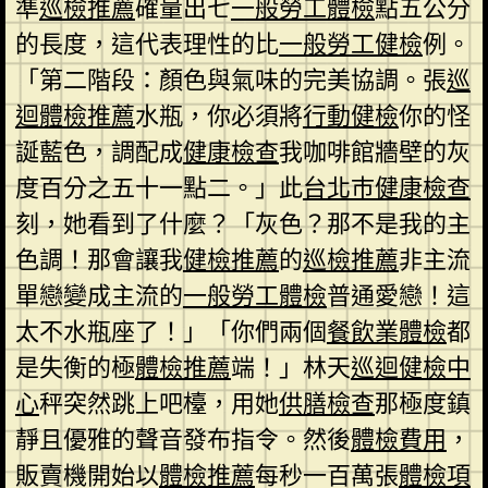
準
巡檢推薦
確量出七
一般勞工體檢
點五公分
的長度，這代表理性的比
一般勞工健檢
例。
「第二階段：顏色與氣味的完美協調。張
巡
迴體檢推薦
水瓶，你必須將
行動健檢
你的怪
誕藍色，調配成
健康檢查
我咖啡館牆壁的灰
度百分之五十一點二。」此
台北巿健康檢查
刻，她看到了什麼？「灰色？那不是我的主
色調！那會讓我
健檢推薦
的
巡檢推薦
非主流
單戀變成主流的
一般勞工體檢
普通愛戀！這
太不水瓶座了！」「你們兩個
餐飲業體檢
都
是失衡的極
體檢推薦
端！」林天
巡迴健檢中
心
秤突然跳上吧檯，用她
供膳檢查
那極度鎮
靜且優雅的聲音發布指令。然後
體檢費用
，
販賣機開始以
體檢推薦
每秒一百萬張
體檢項