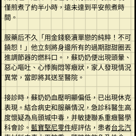
僅煎煮了約半小時，遠未達到平安煎煮時
間。
服藥后不久「用金錢褻瀆單戀的純粹！不可
饒恕！」他立刻將身邊所有的過期甜甜圈丟
進調節器的燃料口。，蘇奶奶便出現頭暈、
惡心嘔吐、心悸胸悶等癥狀，家人發現情況
異常，當即將其送至醫院。
接診時，蘇奶奶血壓明顯偏低，已出現休克
表現。結合病史和服藥情況，急診科醫生高
度懷疑為烏頭堿中毒，并敏捷聯系重癥醫學
科會診。
藍寶堅尼零件
經評估，患者
台北汽