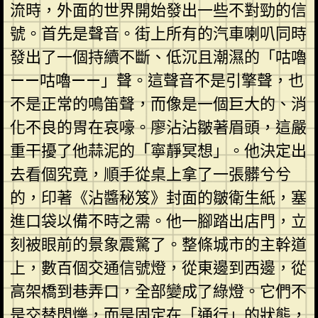
流時，外面的世界開始發出一些不對勁的信
號。首先是聲音。街上所有的汽車喇叭同時
發出了一個持續不斷、低沉且潮濕的「咕嚕
——咕嚕——」聲。這聲音不是引擎聲，也
不是正常的鳴笛聲，而像是一個巨大的、消
化不良的胃在哀嚎。廖沾沾皺著眉頭，這嚴
重干擾了他蒜泥的「寧靜冥想」。他決定出
去看個究竟，順手從桌上拿了一張髒兮兮
的，印著《沾醬秘笈》封面的皺衛生紙，塞
進口袋以備不時之需。他一腳踏出店門，立
刻被眼前的景象震驚了。整條城市的主幹道
上，數百個交通信號燈，從東邊到西邊，從
高架橋到巷弄口，全部變成了綠燈。它們不
是交替閃爍，而是固定在「通行」的狀態，