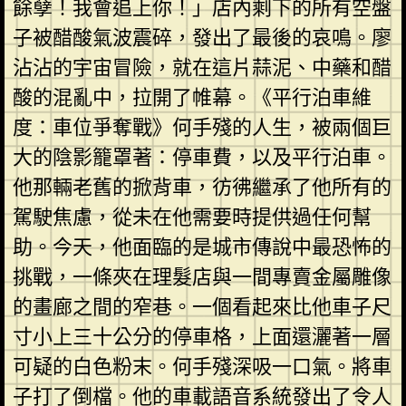
餘孽！我會追上你！」店內剩下的所有空盤
子被醋酸氣波震碎，發出了最後的哀鳴。廖
沾沾的宇宙冒險，就在這片蒜泥、中藥和醋
酸的混亂中，拉開了帷幕。《平行泊車維
度：車位爭奪戰》何手殘的人生，被兩個巨
大的陰影籠罩著：停車費，以及平行泊車。
他那輛老舊的掀背車，彷彿繼承了他所有的
駕駛焦慮，從未在他需要時提供過任何幫
助。今天，他面臨的是城市傳說中最恐怖的
挑戰，一條夾在理髮店與一間專賣金屬雕像
的畫廊之間的窄巷。一個看起來比他車子尺
寸小上三十公分的停車格，上面還灑著一層
可疑的白色粉末。何手殘深吸一口氣。將車
子打了倒檔。他的車載語音系統發出了令人