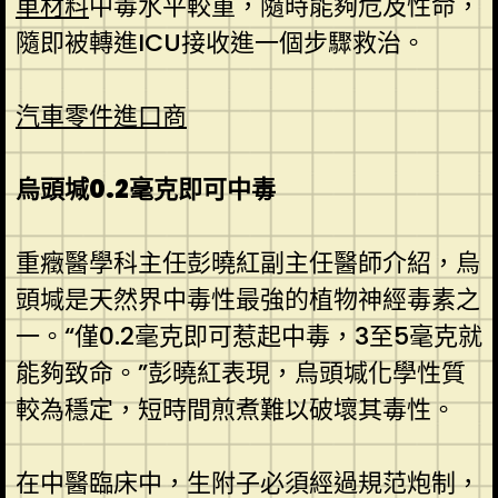
車材料
中毒水平較重，隨時能夠危及性命，
隨即被轉進ICU接收進一個步驟救治。
汽車零件進口商
烏頭堿0.2毫克即可中毒
重癥醫學科主任彭曉紅副主任醫師介紹，烏
頭堿是天然界中毒性最強的植物神經毒素之
一。“僅0.2毫克即可惹起中毒，3至5毫克就
能夠致命。”彭曉紅表現，烏頭堿化學性質
較為穩定，短時間煎煮難以破壞其毒性。
在中醫臨床中，生附子必須經過規范炮制，