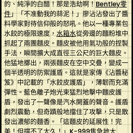
的、純淨的白醋！那是浩劫啊！
Bentley零
件
」「不准動我的蒜泥！」廖沾沾發出了醬
料學家對待信仰般的怒吼。他以一種專業包
水餃的極限速度，
水箱水
從旁邊的麵粉堆中
抓起了兩團麵皮。麵皮被他用氣功般的捏製
手法，瞬間擴大成直徑三公尺的巨大麵皮。
他猛地擲出，兩張麵皮在空中交疊，變成一
個半透明的防禦護盾。這就是家傳《沾醬秘
笈》中記載的「水餃皮護盾」，薄韌而充滿
彈性。藍色離子炮光束猛烈地擊中麵皮護
盾，發出了一聲像是汽水開蓋的聲音。護盾
劇烈震動，但奇蹟般地擋住了攻擊，只是散
發出濃郁的麵香。「這麵皮的延展性！完
美！但撐不了太久！」K-999焦急地大