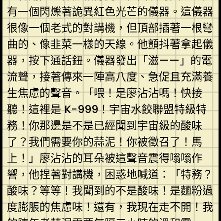
有一個閃爍著詭異紅色光芒的儀器。這儀器
很像一個老式的對講機，但頂部插著一根彎
曲的、像韭菜一樣的天線。他顫抖著拿起儀
器，按下通話鈕。儀器發出「滋——」的電
流聲，接著傳來一陣高八度、急促且充滿養
生焦慮的聲音。「喂！是廖沾沾嗎！快接
聽！這裡是 K-999！宇宙水餃聯盟特級特
務！你那邊是不是已經聞到宇宙級的酸味
了？我們需要你的蒜泥！你被徵召了！馬
上！」廖沾沾的耳朵被這聲音震得嗡嗡作
響，他捏著對講機，困惑地喊道：「特務？
酸味？等等！我聞到的不是酸味！是麵粉過
度膨脹的焦慮味！還有，我現在走不開！我