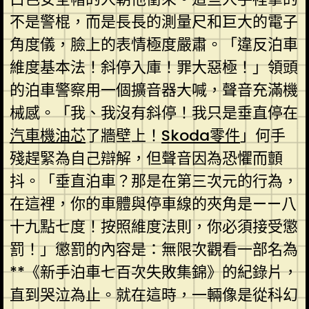
不是警棍，而是長長的測量尺和巨大的電子
角度儀，臉上的表情極度嚴肅。「違反泊車
維度基本法！斜停入庫！罪大惡極！」領頭
的泊車警察用一個擴音器大喊，聲音充滿機
械感。「我、我沒有斜停！我只是垂直停在
汽車機油芯
了牆壁上！
Skoda零件
」何手
殘趕緊為自己辯解，但聲音因為恐懼而顫
抖。「垂直泊車？那是在第三次元的行為，
在這裡，你的車體與停車線的夾角是——八
十九點七度！按照維度法則，你必須接受懲
罰！」懲罰的內容是：無限次觀看一部名為
**《新手泊車七百次失敗集錦》的紀錄片，
直到哭泣為止。就在這時，一輛像是從科幻