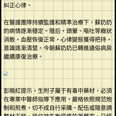
糾正心律。
在醫護團隊持續監護和精準治療下，蘇奶奶
的病情逐漸穩定。隨后，頭暈、嘔吐等癥狀
消散，血壓恢復正常，心律變態獲得把持，
意識逐漸清楚。今朝蘇奶奶已轉進通俗病房
繼續康復治療。
彭曉紅提示，生附子屬于有毒中藥材，必須
在專業中醫師指導下應用，嚴格依照規范炮
制和煎煮，切不成自行采購、配伍或隨意調