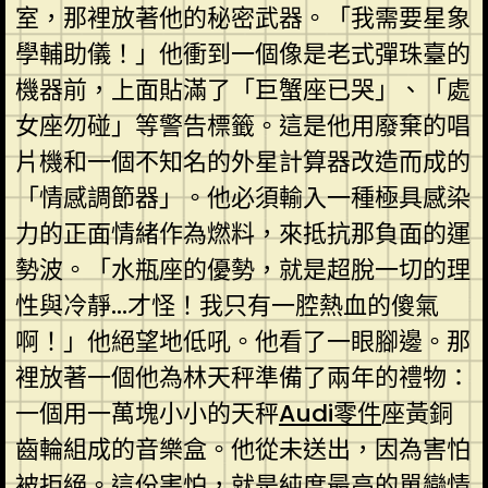
室，那裡放著他的秘密武器。「我需要星象
學輔助儀！」他衝到一個像是老式彈珠臺的
機器前，上面貼滿了「巨蟹座已哭」、「處
女座勿碰」等警告標籤。這是他用廢棄的唱
片機和一個不知名的外星計算器改造而成的
「情感調節器」。他必須輸入一種極具感染
力的正面情緒作為燃料，來抵抗那負面的運
勢波。「水瓶座的優勢，就是超脫一切的理
性與冷靜…才怪！我只有一腔熱血的傻氣
啊！」他絕望地低吼。他看了一眼腳邊。那
裡放著一個他為林天秤準備了兩年的禮物：
一個用一萬塊小小的天秤
Audi零件
座黃銅
齒輪組成的音樂盒。他從未送出，因為害怕
被拒絕。這份害怕，就是純度最高的單戀情