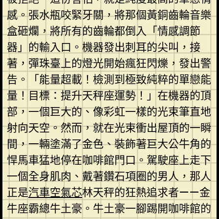
感。張水瓶咬緊牙關，將那個黃銅齒輪音樂
盒砸爛，將所有的齒輪都倒入「情感調節
器」的輸入口。機器發出刺耳的尖叫，接
著，彈珠臺上的燈光開始瘋狂閃爍，發出警
告。「能量超載！檢測到極致純粹的單戀能
量！目標：提升天秤座運勢！」在機器的頂
部，一個巨大的、像彩虹一樣的光束筆直地
射向天空。然而，就在光束衝出屋頂的一瞬
間，一輛塗滿了金色、裝飾著巨大公牛角的
悍馬車猛地停在咖啡館門口。駕駛座上走下
一個全身肌肉、戴著鑽石項圈的男人，那人
正是
汽車空氣芯
林天秤的狂熱追求者——金
牛座霸總牛土豪。牛土豪一腳踢開咖啡館的