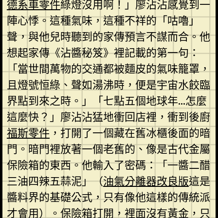
德系車零件
綠燈沒用啊！」廖沾沾感覺到一
陣心悸。這種氣味，這種不祥的「咕嚕」
聲，與他兒時聽到的家傳預言不謀而合。他
想起家傳《沾醬秘笈》裡記載的第一句：
「當世間萬物的交通都被麵皮的氣味籠罩，
且燈號恒綠、聲如湯沸時，便是宇宙水餃臨
界點到來之時。」「七點五個地球年…怎麼
這麼快？」廖沾沾猛地衝回店裡，衝到後廚
福斯零件
，打開了一個藏在舊冰櫃後面的暗
門。暗門裡放著一個老舊的、像是古代金屬
保險箱的東西。他輸入了密碼：「一醬二醋
三油四辣五蒜泥」（
油氣分離器改良版
這是
醬料界的基礎公式，只有像他這樣的傳統派
才會用）。保險箱打開，裡面沒有黃金，只