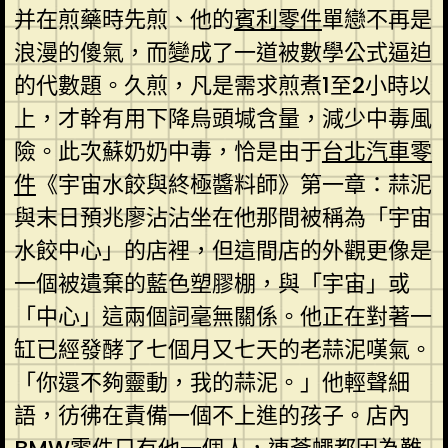
并在煎藥時先煎、他的
賓利零件
單戀不再是
浪漫的傻氣，而變成了一道被數學公式逼迫
的代數題。久煎，凡是需求煎煮1至2小時以
上，才幹有用下降烏頭堿含量，減少中毒風
險。此次蘇奶奶中毒，恰是由于
台北汽車零
件
《宇宙水餃與終極醬料師》第一章：蒜泥
與末日預兆廖沾沾坐在他那間被稱為「宇宙
水餃中心」的店裡，但這間店的外觀更像是
一個被遺棄的藍色塑膠棚，與「宇宙」或
「中心」這兩個詞毫無關係。他正在對著一
缸已經發酵了七個月又七天的老蒜泥嘆氣。
「你還不夠靈動，我的蒜泥。」他輕聲細
語，彷彿在責備一個不上進的孩子。店內