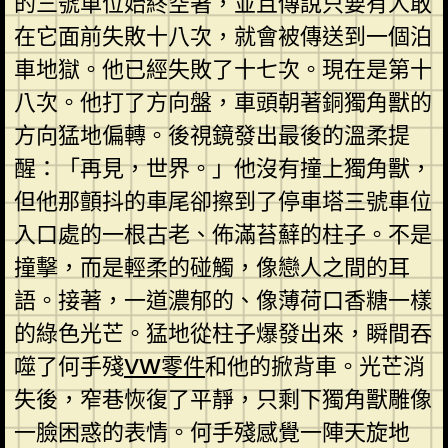
的三號車位始終空著，並且傳說只要有人敢
在它面前失敗十八次，就會被傳送到一個泊
車地獄。他已經失敗了十七次。現在是第十
八次。他打了方向盤，車頭朝著銅獨角獸的
方向猛地偏轉。後視鏡發出最後的溫柔提
醒：「再見，世界。」他沒有撞上獨角獸，
但他那顫抖的車尾卻擦到了停車塔三號車位
入口處的一根古老、佈滿苔蘚的柱子。不是
撞擊，而是輕柔的碰觸，像戀人之間的耳
語。接著，一道濃郁的、像薄荷口香糖一樣
的綠色光芒。猛地從柱子爆發出來，瞬間吞
噬了何手殘
VW零件
和他的掀背車。光芒消
失後，窄巷恢復了平靜，只剩下獨角獸雕像
一臉困惑的表情。何手殘感覺一陣天旋地