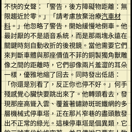
不快的女聲：「警告，後方障礙物距離：無
限趨近於零。」「請考慮放棄治療
汽車材
料
。」他忽略了警告，開始緩慢地倒車。他
最討厭的不是語音系統，而是那兩塊永遠在
關鍵時刻自動收折的後視鏡。當他需要它們
來判斷車體與那座價值不菲的銅製獨角獸雕
像之間的距離時，它們卻像兩片羞澀的耳朵
一樣，優雅地縮了回去。同時發出低語：
「你還是別看了，反正你也停不好。」何手
殘感覺心臟快要跳出來了。他轉頭看去，發
現那座高聳入雲、覆蓋著鏽跡斑斑鐵網的多
層機械式停車塔，正在那片窄巷的盡頭散發
出不正常的綠光。這棟停車塔是個異類，它