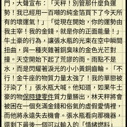
門，大聲宣布：「天秤！別管那什麼負運
勢！我已經用一百噸的純金箔買下了今天所
有的壞運氣！」「從現在開始，你的運勢由
我主宰！我的金錢，就是你的正面能量！」
牛土豪的行為，讓張水瓶的光束在空中瞬間
扭曲，與一種夾雜著銅臭味的金色光芒對
撞。天空開始下起了荒謬的雨。雨點不是
水，而是閃耀著淚光的小小黃銅齒輪。「不
行！金牛座的物質力量太強了！我的單戀被
汙染了！」張水瓶大喊。他知道，如果牛土
豪的物
保時捷零件
質力量勝出，林天秤將會
被困在一個充滿金錢和俗氣的虛假愛情裡，
而他將永遠失去機會。張水瓶看向那機器，
還剩下最後一個可以輸入的「情緒燃料」