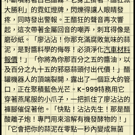
大勝利」的霓虹燈牌，閃爍得讓人眼睛發
疼，同時發出警報。王醋狂的聲音再次響
起，這次帶著金屬回音的嘲弄，刺耳得像是
磨砂紙。「廖沾沾！你那充滿腐敗氣味的蒜
泥，是對醬料學的侮辱！必須淨化
汽車材料
報價
！」「你將為你那百分之五的醬油，以
及百分之九十五的邪惡蒜頭付出代價！」醋
罐機器人的頂端裂開，露出了一個巨大的管
口，正在聚積藍色光芒。K-999特務用它
穿著燕尾服的小爪子，一把抓住了廖沾沾的
褲腳催促著他。「快點！沾沾先生！那是醋
酸離子炮！專門用來溶解有機發酵物的！」
「它會把你的蒜泥在零點一秒內變成無菌