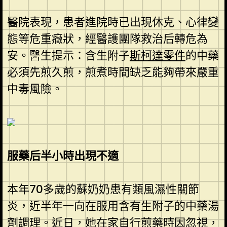
醫院表現，患者進院時已出現休克、心律變
態等危重癥狀，經醫護團隊救治后轉危為
安。醫生提示：含生附子
斯柯達零件
的中藥
必須先煎久煎，煎煮時間缺乏能夠帶來嚴重
中毒風險。
服藥后半小時出現不適
本年70多歲的蘇奶奶患有類風濕性關節
炎，近半年一向在服用含有生附子的中藥湯
劑調理。近日，她在家自行煎藥時因忽視，