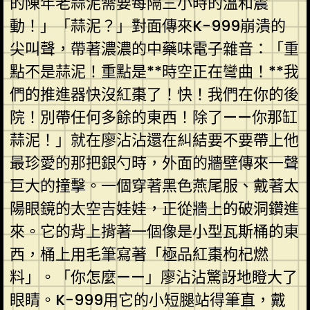
的陳年老蒜泥需要每隔三小時的溫和震
動！」「蒜泥？」對面傳來K-999崩潰的
尖叫聲，帶著濃濃的中藥味電子雜音：「重
點不是蒜泥！重點是**時空正在彎曲！**我
們的推進器快沒紅棗了！快！我們在你的後
院！別帶任何多餘的東西！除了——你那缸
蒜泥！」就在廖沾沾還在糾結要不要帶上他
最珍愛的那把銀勺時，外面的牆壁傳來一聲
巨大的撞擊。一個穿著黑色燕尾服、戴著太
陽眼鏡的太空吉娃娃，正從牆上的破洞鑽進
來。它的背上揹著一個像是小型瓦斯桶的東
西，桶上用毛筆寫著「極品紅棗枸杞燃
料」。「你怎麼——」廖沾沾驚訝地瞪大了
眼睛。K-999用它的小短腿站得筆直，戴