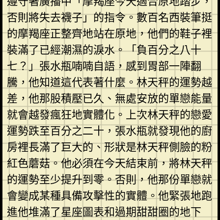
遵守著廣播中「摩羯座今天適合原地踏步，
否則將失去襪子」的指令。數百名西裝筆挺
的摩羯座正整齊地站在原地，他們的鞋子裡
裝滿了已經潮濕的淚水。「負百分之八十
七？」張水瓶喃喃自語，感到胃部一陣翻
騰，他知道這代表著什麼。林天秤的運勢越
差，他那股積壓已久、無處安放的單戀能量
就會越發瘋狂地實體化。上次林天秤的戀愛
運勢跌至百分之二十，張水瓶就發現他的廚
房裡長滿了巨大的、形狀是林天秤側臉的粉
紅色蘑菇。他必須在今天結束前，將林天秤
的運勢至少提升到零。否則，他那份單戀就
會變成某種具備攻擊性的實體。他緊張地跑
進他堆滿了星座圖表和過期甜甜圈的地下