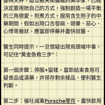
整林天秤，這位被失衡逼瘋的美學家，已經
決定要用她自己的方式，強制創造一場平衡
的三角戀愛。煎煮方式。服用含生附子的中
藥期間，假如出現口舌發麻、頭暈、惡心、
心悸等癥狀，應當即停藥并盡快就醫。
醫生同時提示，一旦懷疑出現烏頭堿中毒，
可記住“黃金急救三步”：
第一個步驟：停服+留樣。當即結束食用可
疑食品或湯藥，并保存剩余樣品，便利醫生
判斷。
第二步：催吐減毒
Porsche零件
。盡快飲用