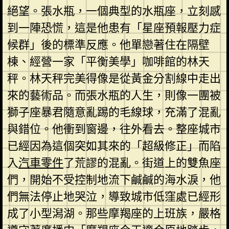
絕望。張水瓶，一個典型的水瓶座，立刻感
到一陣恐慌，這是他患有「星座預報壓力症
候群」後的標準反應。他單戀著住在隔壁
棟、經營一家「平衡美學」咖啡館的林天
秤。林天秤完美得像是從黃金分割線中走出
來的藝術品。而張水瓶的人生，則像一團被
獅子座暴君隨意亂踢的毛線球，充滿了混亂
與錯位。他衝到窗邊，往外看去。整座城市
已經因為這個突如其來的「超級修正」而陷
入
汽車零件
了荒謬的混亂。街道上的雙魚座
們，開始不受控制地流下鹹鹹的海水淚，他
們無法停止地哭泣，導致城市低窪處已經形
成了小型潟湖。那些摩羯座的上班族，嚴格