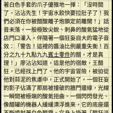
著白色手套的爪子優雅地一揮：「沒時間
了，沾沾先生！宇宙水餃快要拉肚子了！我
們必須在你被醋酸離子炮鎖定前離開！」話
音未落，一股極致尖銳、刺鼻的酸氣猛地從
店門口灌入，伴隨著一個狂妄自大的電子音
效：「警告！這裡的醬油比例嚴重失衡！百
分之九十九點九九
賓士零件
的醋，才是真
理！」廖沾沾知道，這是他的宿敵，王醋
狂，已經找上門了。他的宇宙冒險，被迫從
他對蒜泥的焦慮中，正式開始了。一個狂妄
的影子佔滿了那扇被撞破的牆門邊緣，光線
一瞬間被極端的酸氣扭曲。一個閃閃發光、
像醋罐的機器人緩緩漂浮進來，它的底座還
不斷噴射著白色醋霧。它身上掛著「醋狂派