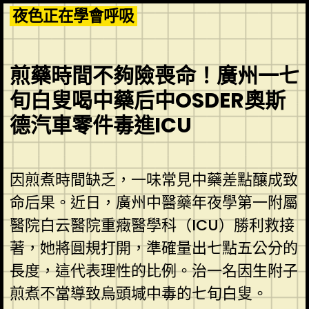
Skip
夜色正在學會呼吸
to
content
煎藥時間不夠險喪命！廣州一七
旬白叟喝中藥后中OSDER奧斯
德汽車零件毒進ICU
因煎煮時間缺乏，一味常見中藥差點釀成致
命后果。近日，廣州中醫藥年夜學第一附屬
醫院白云醫院重癥醫學科（ICU）勝利救接
著，她將圓規打開，準確量出七點五公分的
長度，這代表理性的比例。治一名因生附子
煎煮不當導致烏頭堿中毒的七旬白叟。