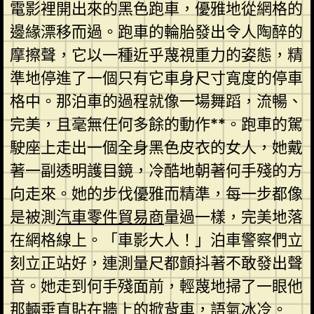
電影裡開出來的黑色跑車，優雅地從網格的
邊緣漂移而過。跑車的輪胎發出令人陶醉的
摩擦聲，它以一種近乎蔑視重力的姿態，精
準地停進了一個只有它車身尺寸寬度的停車
格中。那泊車的過程就像一場舞蹈，流暢、
完美，且毫無任何多餘的動作**。跑車的駕
駛座上走出一個全身黑色皮衣的女人，她戴
著一副透明護目鏡，冷酷地朝著何手殘的方
向走來。她的步伐優雅而精準，每一步都像
是被測
汽車零件貿易商
量過一樣，完美地落
在網格線上。「車影大人！」泊車警察們立
刻立正站好，連測量尺都顫抖著不敢發出聲
音。她走到何手殘面前，輕蔑地掃了一眼他
那輛垂直貼在牆上的掀背車，語氣冰冷。