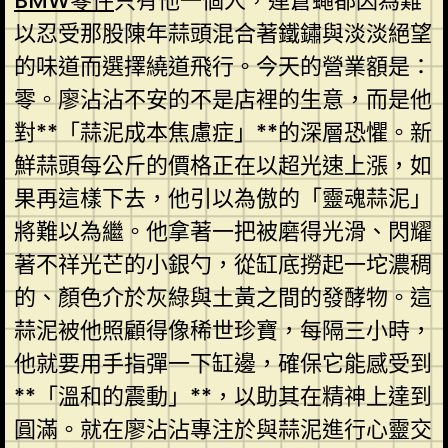
BMW零件
只有他一個人，連蒼蠅都因為難
以忍受那股陳年蒜頭混合著鐵鏽與淡淡絕望
的味道而選擇繞道飛行。今天的營業額是：
零。廖沾沾不安的不是店裡的生意，而是他
對**「蒜泥成本焦慮症」**的深層恐懼。新
鮮蒜頭每公斤的價格正在以超光速上漲，如
果再這樣下去，他引以為傲的「靈魂蒜泥」
將難以為繼。他拿著一把被磨得光滑、閃耀
著不祥光芒的小銀勺，從缸底撈起一坨濃稠
的、顏色介於灰綠與土黃之間的發酵物。這
蒜泥被他照顧得像稀世珍寶，每隔三小時，
他就要用手指彈一下缸邊，確保它能感受到
**「溫和的震動」**，以助其在精神上達到
圓滿。就在廖沾沾專注於與蒜泥進行心靈交