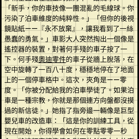
「新手，你的車技像一團混亂的毛線球。你
污染了泊車維度的純粹性。」「但你的後視
鏡貼紙——『永不放棄』，讓我看到了一絲
愚蠢的勇氣。」車影大人突然掏出一個像是
遙控器的裝置，對著何手殘的車子按了一
下。何手殘
奧迪零件
的車子從牆上脫落，在
空中旋轉了一百八十度，穩穩地停在了地面
上的一個停車格中。這次，夾角是——零
度。「你被分配給我的泊車學徒了。如果泊
車是一種宗教，你就是那個連方向盤都沒摸
過的新信徒。」她指了指旁邊一輛像是巨型
嬰兒車的改造車：「這是你的訓練工具，從
現在開始，你得學會如何在零點零零一秒