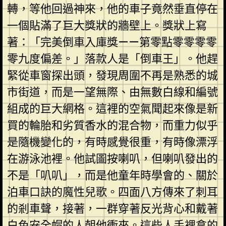
轉，等他回過神來，他的車子竟然垂直停在
一個貼滿了巨大獎狀的牆壁上。獎狀上寫
著：「完美倒車入庫獎——第零點零零零零
零九度偏差。」落款人是「倒車王」。他趕
緊從車窗探出頭，發現周圍不再是熟悉的城
市街道，而是一望無際、由無數白線和編號
組成的巨大網格。這裡的空氣聞起來像是新
買的輪胎和劣質香水的混合物，而重力似乎
是隨機變化的，有時感覺很重，有時像漂浮
在游泳池裡。他試圖按喇叭，但喇叭發出的
不是「叭叭」，而是他童年時學會的、關於
泊車口訣的魔性兒歌。四面八方傳來了刺耳
的剎車聲，接著，一群穿著反光背心和戴著
白色安全帽的人朝他衝來。這些人手裡拿的