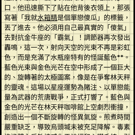
口。他迅速撕下了貼在他背後衣領上，那張
寫著「我就
水箱精
是個單戀傻瓜」的標籤，
丟了進去。他必須用自己最真實的「傻氣」
去對抗金牛座的「霸氣」！調節器再次發出
轟鳴，這一次，射向天空的光束不再是彩虹
色，而是充滿了水瓶座特有的怪誕藍色**。
藍色光束與金色光芒在空中形成了一個巨大
的、旋轉著的太極圖案，像是在爭奪林天秤
的靈魂。這場以星座運勢為賭注、以單戀能
量為武器的荒唐戰爭，正式打響了。藍色與
金色的光芒在林天秤咖啡館上空劇烈衝撞，
創造出一個不斷旋轉的怪異氣旋。煎煮時間
嚴重缺乏，導致烏頭堿未被充足降解。毒素