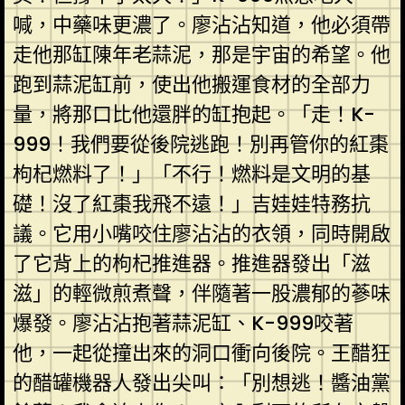
喊，中藥味更濃了。廖沾沾知道，他必須帶
走他那缸陳年老蒜泥，那是宇宙的希望。他
跑到蒜泥缸前，使出他搬運食材的全部力
量，將那口比他還胖的缸抱起。「走！K-
999！我們要從後院逃跑！別再管你的紅棗
枸杞燃料了！」「不行！燃料是文明的基
礎！沒了紅棗我飛不遠！」吉娃娃特務抗
議。它用小嘴咬住廖沾沾的衣領，同時開啟
了它背上的枸杞推進器。推進器發出「滋
滋」的輕微煎煮聲，伴隨著一股濃郁的蔘味
爆發。廖沾沾抱著蒜泥缸、K-999咬著
他，一起從撞出來的洞口衝向後院。王醋狂
的醋罐機器人發出尖叫：「別想逃！醬油黨