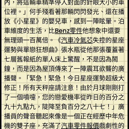
內，將這輛車精準停入對面的針眼大小的車
位裡。」何手殘看著那輛閃閃發光、還在播
放《小星星》的嬰兒車，感到一陣眩暈。泊
車維度的生活，比
Benz零件
他想象中還要
無理頭一百萬倍。《
汽車冷氣芯
失控的星座
運勢與單戀狂想曲》張水瓶從他那張覆蓋著
七層舊報紙的單人床上驚醒，不是因為鬧
鐘，而是因為屋頂傳來了一陣震耳欲聾的廣
播聲。「緊急！緊急！今日星座運勢超級大
修正！所有天秤座請注意！由於月球剛剛打
了一個噴嚏，您的戀愛機率從昨日的百分之
九十九點九，陡降至負百分之八十七！」廣
播員的聲音聽起來像是一個正在經歷中年危
機的雙子座，充滿了
汽車零件報價
戲劇性的