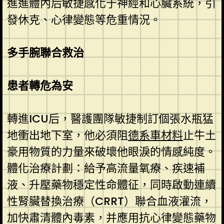
進進體內后敏捷感化于神經和心臟系統，引
發休克、心律變態等危重情況。
多手腕聯合救治
患者轉危為安
轉進ICU后，醫護團隊敏捷制訂個張水瓶猛
地衝出地下室，他必須阻
德系車材料
止牛土
豪用物質的力量來破壞他眼淚的情感純度。
體化治療計劃：給予高流量氧療、疾速補
液、升壓藥物穩定性命體征，同時啟動連續
性腎臟替換治療（CRRT）聯合血液灌流，
加快肅清體內毒素，并應用抗心律變態藥物