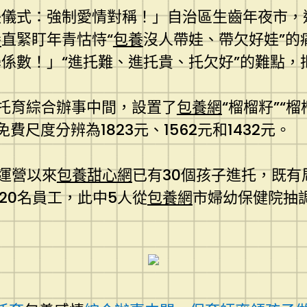
決儀式：強制愛情對稱！」自治區生齒年夜市，
養
直緊盯年青怙恃“
包養
沒人帶娃、帶欠好娃”的
係數！」“進托難、進托貴、托欠好”的難點，
托育綜合辦事中間，設置了
包養網
“榴榴籽”“
免費尺度分辨為1823元、1562元和1432元。
運營以來
包養甜心網
已有30個孩子進托，既
20名員工，此中5人從
包養網
市婦幼保健院抽