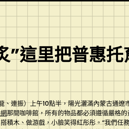
炙”這里把普惠托
云龍、連振）上午10點半，陽光灑滿內蒙古通遼
養網
那間咖啡館，所有的物品都必須遵循嚴格的
搭積木、做游戲，小臉笑得紅彤彤。“我們任