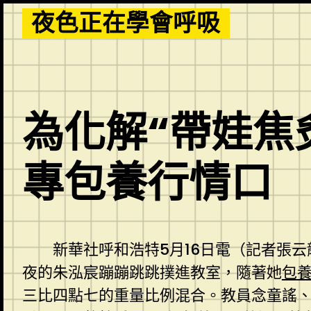
Skip
夜色正在學會呼吸
to
content
為化解“帶娃焦
專包養行情口
新華社呼和浩特5月16日電（記者張
夜的朱泓宸蹦蹦跳跳撲進教室，隨著她
包
三比四點七的重量比例混合。教員念童謠、