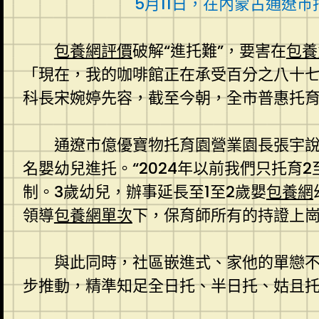
5月11日，在內蒙古通遼市
包養網評價
破解“進托難”，要害在
包養
「現在，我的咖啡館正在承受百分之八十
科長宋婉婷先容，截至今朝，全市普惠托
通遼市億優寶物托育園營業園長張宇說
名嬰幼兒進托。“2024年以前我們只托
制。3歲幼兒，辦事延長至1至2歲嬰
包養網
領導
包養網單次
下，保育師所有的持證上
與此同時，社區嵌進式、家他的單戀
步推動，精準知足全日托、半日托、姑且托