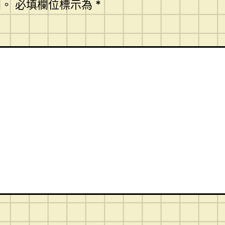
開。
必填欄位標示為
*