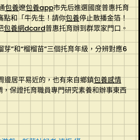
通
包養
遼
包養app
市先后進選國度普惠托育
痛點和「牛先生！請你
包養
停止散播金箔！
把
包養網dcard
普惠托育辦到群眾家門口。
榴榴芽”和“榴榴苗”三個托育年級，分辨對應6
有周邊居平易近的，也有來自鄉鎮
包養感情
調，保證托育職員專門研究素養和辦事東西