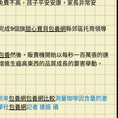
免費不高，孩子平安安康，家長非常安
完成9個旗
甜心寶貝包養網
縣郊區托育領導
包養
然後，販賣機開始以每秒一百萬張的速
增進生齒高東西的品質成長的要害舉動。
用來
包養網
包養網比較
測量咖啡因含量的激
華社
包養網
記者 連振 攝