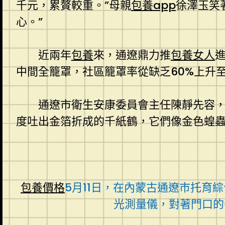
千元，累贅較重。”母親
包養app
徐澤玉笑
心。”
近兩年
包養
來，通遼鼎力推
包養女人
中間全籠罩，社區籠罩率從缺乏60%上升至
通遼市衛生安康委員會主任陳靜先容
度吐出金箔折成的千紙鶴，它們像金色蝗
包養價格
5月11日，在內蒙古通遼市托育
光測量儀，對著門口的