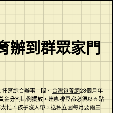
育辦到群眾家門
市托育綜合辦事中間。
台灣包養網
23個月年
黃金分割比例擺放，連咖啡豆都必須以五點
務太忙，孩子沒人帶，送私立園每月要兩三