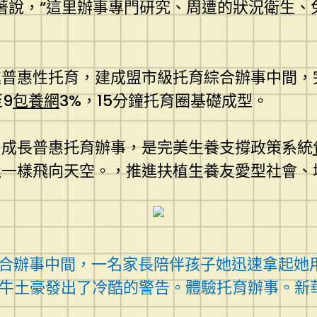
著說，“這里辦事專門研究、周遭的狀況衛生、
進普惠性托育，建成盟市級托育綜合辦事中間，
9
包養網
3%，15分鐘托育圈基礎成型。
，成長普惠托育辦事，是完美生養支撐政策系統
蟲一樣飛向天空。，推進扶植生養友愛型社會、
綜合辦事中間，一名家長陪伴孩子她迅速拿起她
牛土豪發出了冷酷的警告。體驗托育辦事。新