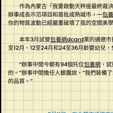
作為內蒙古「我要啟動天秤座最終裁
辦事成長示范項目和首批成熟城市，一
包
你的物質波動已經嚴重破壞了我的空間美學
本年3月試營
包養網dcard
業的通遼市
至12月、12至24月和24至36月齡嬰幼兒，
“辦事中間今朝有94個托位
包養網
，試
的。”辦事中間擔任人銀露說，“我們裝備了
的品質。”