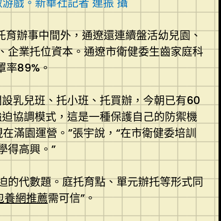
游戲。新華社記者 連振 攝
托育辦事中間外，通遼還連續盤活幼兒園、
、企業托位資本。通遼市衛健委生齒家庭科
罩率89%。
開設乳兒班、托小班、托買辦，今朝已有60
強迫協調模式，這是一種保護自己的防禦機
在滿園運營。”張宇說，“在市衛健委培訓
學得高興。”
迫的代數題。庭托育點、單元辦托等形式同
包養網推薦
需可信”。