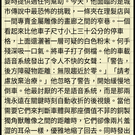
要時提供過任何幫助。今天，他面臨的是城
市傳說中最恐怖的挑戰，一條夾在理髮店與
一間專賣金屬雕像的畫廊之間的窄巷。一個
看起來比他車子尺寸小上三十公分的停車
格，上面還灑著一層可疑的白色粉末。何手
殘深吸一口氣。將車子打了倒檔。他的車載
語音系統發出了令人不快的女聲：「警告，
後方障礙物距離：無限趨近於零。」「請考
慮放棄治療。」他忽略了警告，開始緩慢地
倒車。他最討厭的不是語音系統，而是那兩
塊永遠在關鍵時刻自動收折的後視鏡。當他
需要它們來判斷車體與那座價值不菲的銅製
獨角獸雕像之間的距離時，它們卻像兩片羞
澀的耳朵一樣，優雅地縮了回去。同時發出