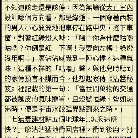
不知道該走還是該停，因為無論從
大直室內
設計
哪個方向看，都是綠燈。一個穿著西裝
的男人小心翼翼地把車停在路中央，搖下車
窗，對著紅綠燈大喊：「喂！你為什麼咕嚕
咕嚕？你倒是紅一下啊！我要向左轉！綠燈
沒用啊！」廖沾沾感覺到一陣心悸。這種氣
味，這種不祥的「咕嚕」聲，與他兒時聽到
的家傳預言不謀而合。他想起家傳《沾醬秘
笈》裡記載的第一句：「當世間萬物的交通
都被麵皮的氣味籠罩，且燈號恒綠、聲如湯
沸時，便是宇宙水餃臨界點到來之時。」
「七
無毒建材
點五個地球年…怎麼這麼
快？」廖沾沾猛地衝回店裡，衝到後廚，打