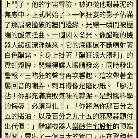
上門了。他的宇宙冒險，被迫從他對蒜泥的
焦慮中，正式開始了。一個狂妄的影子佔滿
了那扇被撞破的牆門邊緣，光線一瞬間被極
端的酸氣扭曲。一個閃閃發光、像醋罐的機
器人緩緩漂浮進來，它的底座還不斷噴射著
白色醋霧。它身上掛著「醋狂派大勝利」的
霓虹燈牌，閃爍得讓人眼睛發疼，同時發出
警報。王醋狂的聲音再次響起，這次帶著金
屬回音的嘲弄，刺耳得像是磨砂紙。「廖沾
沾！你那充滿腐敗氣味的蒜泥，是對醬料學
的侮辱！必須淨化！」「你將為你那百分之
五的醬油，以及百分之九十五的邪惡蒜頭付
出代價！」醋罐機器人
樂齡住宅設計
的頂端
裂開，露出了一個巨大的管口，正在聚積藍