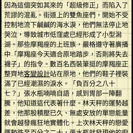
因為這個突如其來的「超級修正」而陷入了
荒謬的混亂。街道上的雙魚座們，開始不受
控制地流下鹹鹹的海水淚，他們無法停止地
哭泣，導致城市低窪處已經形成了小型潟
湖。那些摩羯座的上班族，嚴格遵守著廣播
中「摩羯座今天適合原地踏步，否則將失去
襪子」的指令。數百名西裝筆挺的摩羯座正
整齊地
客變設計
站在原地，他們的鞋子裡裝
滿了已經潮濕的淚水。「負百分之八十
七？」張水瓶喃喃自語，感到胃部一陣翻
騰，他知道這代表著什麼。林天秤的運勢越
差，他那股積壓已久、無處安放的單戀能量
就會越發瘋狂地實體化。上次林天秤的戀愛
運勢跌至百分之二十，張水瓶就發現他的廚