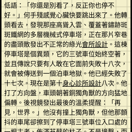
低語：「你還是別看了，反正你也停不
好。」何手殘感覺心臟快要跳出來了。他轉
頭看去，發現那座高聳入雲、覆蓋著鏽跡斑
斑鐵網的多層機械式停車塔，正在那片窄巷
的盡頭散發出不正常的綠光
會所設計
。這棟
停車塔是個異類，它的三號車位始終空著，
並且傳說只要有人敢在它面前失敗十八次，
就會被傳送到一個泊車地獄。他已經失敗了
十七次。現在是第十
身心診所設計
八次。他
打了方向盤，車頭朝著銅獨角獸的方向猛地
偏轉。後視鏡發出最後的溫柔提醒：「再
見，世界。」他沒有撞上獨角獸，但他那顫
抖的車尾卻擦到了停車塔三號車位入口處的
一根古老、佈滿苔蘚的柱子。不是撞擊，而