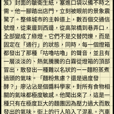
笈》封面的皺衛生紙，塞進口袋以備不時之
需。他一腳踏出店門，立刻被眼前的景象震
驚了。整條城市的主幹道上，數百個交通信
號燈，從東邊到西邊，從高架橋到巷弄口，
全部變成了綠燈。它們不是交替閃爍，而是
固定在「通行」的狀態，同時，每一個燈箱
都發出了那種「咕嚕咕嚕」的聲音，並且有
一層淡淡的、熱氣騰騰的白霧從燈箱的頂部
冒出，散發出一種難以名狀的——麵粉蒸煮
過頭的氣味。「麵粉焦慮？還是過度發
酵？」廖沾沾是個醬料學家，對所有食物相
關的氣味都極度敏感。他聞出來了，這是一
種只有在極度巨大的麵團因為壓力過大而散
發出的氣味。街上的行人陷入了混亂。汽車