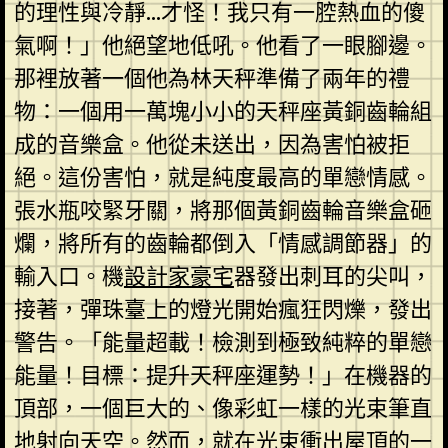
的理性與冷靜…才怪！我只有一腔熱血的傻
氣啊！」他絕望地低吼。他看了一眼腳邊。
那裡放著一個他為林天秤準備了兩年的禮
物：一個用一萬塊小小的天秤座黃銅齒輪組
成的音樂盒。他從未送出，因為害怕被拒
絕。這份害怕，就是純度最高的單戀情感。
張水瓶咬緊牙關，將那個黃銅齒輪音樂盒砸
爛，將所有的齒輪都倒入「情感調節器」的
輸入口。機
設計家豪宅
器發出刺耳的尖叫，
接著，彈珠臺上的燈光開始瘋狂閃爍，發出
警告。「能量超載！檢測到極致純粹的單戀
能量！目標：提升天秤座運勢！」在機器的
頂部，一個巨大的、像彩虹一樣的光束筆直
地射向天空。然而，就在光束衝出屋頂的一