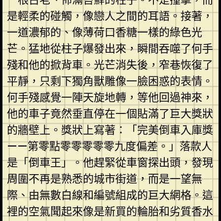
是輕柔的碰觸，像戀人之間的耳語。接著，
一道濃郁的、像薄荷口香糖一樣的綠色光
芒。猛地從柱子爆發出來，瞬間吞噬了何手
殘和他的掀背車。光芒消失後，窄巷恢復了
平靜，只剩下獨角獸雕像一臉困惑的表情。
何手殘感覺一陣天旋地轉，等他回過神來，
他的車子竟然垂直停在一個貼滿了巨大獎狀
的牆壁上。獎狀上寫著：「完美倒車入庫獎
——第零點零零零零零九度偏差。」落款人
是「倒車王」。他趕緊從車窗探出頭，發現
周圍不再是熟悉的城市街道，而是一望無
際、由無數白線和編號組成的巨大網格。這
裡的空氣聞起來像是新買的輪胎和劣質香水