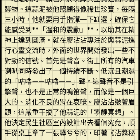
酵物。這蒜泥被他照顧得像稀世珍寶，每隔
三小時，他就要用手指彈一下缸邊，確保它
能感受到**「溫和的震動」**，以助其在精
神上達到圓滿。就在廖沾沾專注於與蒜泥進
行心靈交流時，外面的世界開始發出一些不
對勁的信號。首先是聲音。街上所有的汽車
喇叭同時發出了一個持續不斷、低沉且潮濕
的「咕嚕——咕嚕——」聲。這聲音不是引
擎聲，也不是正常的鳴笛聲，而像是一個巨
大的、消化不良的胃在哀嚎。廖沾沾皺著眉
頭，這嚴重干擾了他蒜泥的「寧靜冥想」。
他決定
民生社區室內設計
出去看個究竟，順
手從桌上拿了一張髒兮兮的，印著《沾醬秘