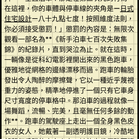
在這裡，你的車體與停車線的夾角是—
日式
住宅設計
—八十九點七度！按照維度法則，
你必須接受懲罰！」懲罰的內容是：無限次
觀看一部名為**《新手泊車七百次失敗集
錦》的紀錄片，直到哭泣為止。就在這時，
一輛像是從科幻電影裡開出來的黑色跑車，
優雅地從網格的邊緣漂移而過。跑車的輪胎
發出令人陶醉的摩擦聲，它以一種近乎蔑視
重力的姿態，精準地停進了一個只有它車身
尺寸寬度的停車格中。那泊車的過程就像一
場舞蹈，流暢、完美，且毫無任何多餘的動
作**。跑車的駕駛座上走出一個全身黑色皮
衣的女人，她戴著一副透明護目鏡，冷酷地