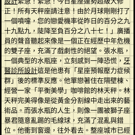
設計
緊急！緊急！今日星座運勢超級大修
正！所有天秤座請注意！由於月球剛剛打了
一個噴嚏，您的戀愛機率從昨日的百分之九
十九點九，陡降至負百分之八十七！」廣播
員的聲音聽起來像是一個正在經歷中年危機
的雙子座，充滿了戲劇性的絕望。張水瓶，
一個典型的水瓶座，立刻感到一陣恐慌，
牙
醫診所設計
這是他患有「星座預報壓力症候
群」後的標準反應。他單戀著住在隔壁棟、
經營一家「平衡美學」咖啡館的林天秤。林
天秤完美得像是從黃金分割線中走出來的藝
術品。而張水瓶的人生，則像一團被獅子座
暴君隨意亂踢的毛線球，充滿了混亂與錯
位。他衝到窗邊，往外看去。整座城市已經