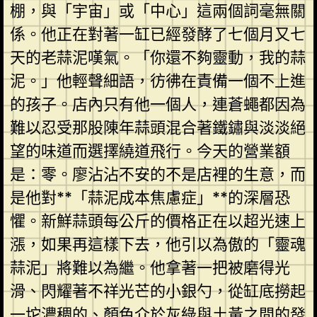
棚，與「宇宙」或「中心」這兩個詞毫無關
係。他正在對著一缸已經發酵了七個月又七
天的老蒜泥嘆氣。「你還不夠靈動，我的蒜
泥。」他輕聲細語，彷彿在責備一個不上進
的孩子。店內只有他一個人，連蒼蠅都因為
難以忍受那股陳年蒜頭混合著鐵鏽與淡淡絕
望的味道而選擇繞道飛行。今天的營業額
是：零。廖沾沾不安的不是店裡的生意，而
是他對**「蒜泥成本焦慮症」**的深層恐
懼。新鮮蒜頭每公斤的價格正在以超光速上
漲，如果再這樣下去，他引以為傲的「靈魂
蒜泥」將難以為繼。他拿著一把被磨得光
滑、閃耀著不祥光芒的小銀勺，從缸底撈起
一坨濃稠的、顏色介於灰綠與土黃之間的發