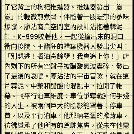
了它背上的枸杞推進器。推進器發出「滋
滋」的輕微煎煮聲，伴隨著一股濃郁的蔘味
爆發。廖沾
商業空間室內設計
沾抱著蒜泥
缸、K-999咬著他，一起從撞出來的洞口
衝向後院。王醋狂的醋罐機器人發出尖叫：
「別想逃！醬油黨餘孽！我會追上你！」店
內剩下的所有空盤子被醋酸氣波震碎，發出
了最後的哀鳴。廖沾沾的宇宙冒險，就在這
片蒜泥、中藥和醋酸的混亂中，拉開了帷
幕。《平行泊車維度：車位爭奪戰》何手殘
的人生，被兩個巨大的陰影籠罩著：停車
費，以及平行泊車。他那輛老舊的掀背車，
彷彿繼承了他所有的駕駛焦慮，從未在他需