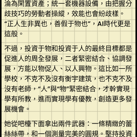
淪為閑置資產；統一套機器設備，由把握分
歧技巧的勞動者操縱，效能也會紛歧樣。
“正人生非異也，善假于物也”，AI時代更是
這般。
不過，投資于物和投資于人的最終目標都是
促進人的周全發展，二者緊密結合、協調發
展，方能以物促人、以人興物。這比如一所
學校，不克不及沒有衡宇建筑，也不克不及
沒有老師，“人”與“物”緊密結合，才幹實現
學有所教，進而實現學有優教，創造更多發
展機會。
她從吧檯下面拿出兩件武器：一條精緻的蕾
絲絲帶，和一個測量完美的圓規。堅持投資