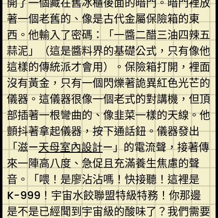
開了一個藏在舊冰櫃後面的暗門。暗門裡放
著一個老舊的、像是古代金屬保險箱的東
西。他輸入了密碼：「一醬二醋三油四辣五
蒜泥」（這是醬料界的基礎公式，只有像他
這樣的傳統派才會用）。保險箱打開，裡面
沒有黃金，只有一個閃爍著詭異紅色光芒的
儀器。這儀器很像一個老式的對講機，但頂
部插著一根彎曲的、像韭菜一樣的天線。他
顫抖著拿起儀器，按下通話鈕。儀器發出
「滋—
天母室內設計
—」的電流聲，接著傳
來一陣高八度、急促且充滿養生焦慮的聲
音。「喂！是廖沾沾嗎！快接聽！這裡是
K-999！宇宙水餃聯盟特級特務！你那邊
是不是已經聞到宇宙級的酸味了？我們需要