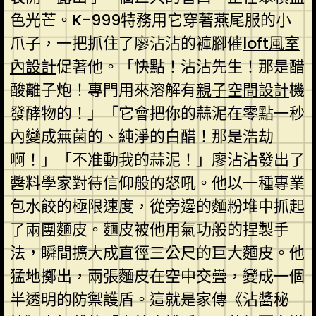
色光芒。K-999特務用它穿著燕尾服的小
爪子，一把抓住了廖沾沾的褲腳催
loft風室
內設計
促著他。「快點！沾沾先生！那是醋
酸離子炮！專門用來溶解有
親子空間設計
機
發酵物的！」「它會把你的蒜泥在零點一秒
內變成無菌的、純淨的白醋！那是浩劫
啊！」「不准動我的蒜泥！」廖沾沾發出了
醬料學家對待信仰般的怒吼。他以一種專業
包水餃的極限速度，從旁邊的麵粉堆中抓起
了兩團麵皮。麵皮被他用氣功般的捏製手
法，瞬間擴大成直徑三公尺的巨大麵皮。他
猛地擲出，兩張麵皮在空中交疊，變成一個
半透明的防禦護盾。這就是家傳《沾醬秘