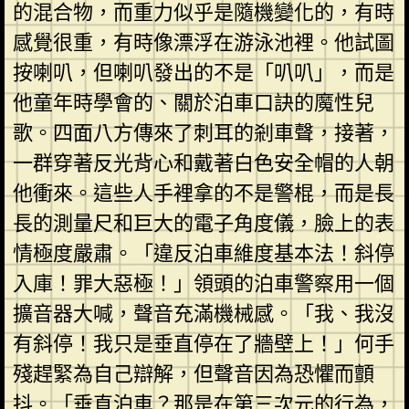
的混合物，而重力似乎是隨機變化的，有時
感覺很重，有時像漂浮在游泳池裡。他試圖
按喇叭，但喇叭發出的不是「叭叭」，而是
他童年時學會的、關於泊車口訣的魔性兒
歌。四面八方傳來了刺耳的剎車聲，接著，
一群穿著反光背心和戴著白色安全帽的人朝
他衝來。這些人手裡拿的不是警棍，而是長
長的測量尺和巨大的電子角度儀，臉上的表
情極度嚴肅。「違反泊車維度基本法！斜停
入庫！罪大惡極！」領頭的泊車警察用一個
擴音器大喊，聲音充滿機械感。「我、我沒
有斜停！我只是垂直停在了牆壁上！」何手
殘趕緊為自己辯解，但聲音因為恐懼而顫
抖。「垂直泊車？那是在第三次元的行為，