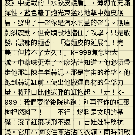
笈》中記載的「水餃皮護盾」，薄韌而充滿
彈性。藍色離子炮光束猛烈地擊中麵皮護
盾，發出了一聲像是汽水開蓋的聲音。護盾
劇烈震動，但奇蹟般地擋住了攻擊，只是散
發出濃郁的麵香。「這麵皮的延展性！完
美！但撐不了太久！」K-999焦急地大
喊，中藥味更濃了。廖沾沾知道，他必須帶
走他那缸陳年老蒜泥，那是宇宙的希望。他
跑到蒜泥缸前，使出他搬運食材的全部力
量，將那口比他還胖的缸抱起。「走！K-
999！我們要從後院逃跑！別再管你的紅棗
枸杞燃料了！」「不行！燃料是文明的基
礎！沒了紅棗我飛不遠！」吉娃娃特務抗
議。它用小嘴咬住廖沾沾的衣領，同時開啟