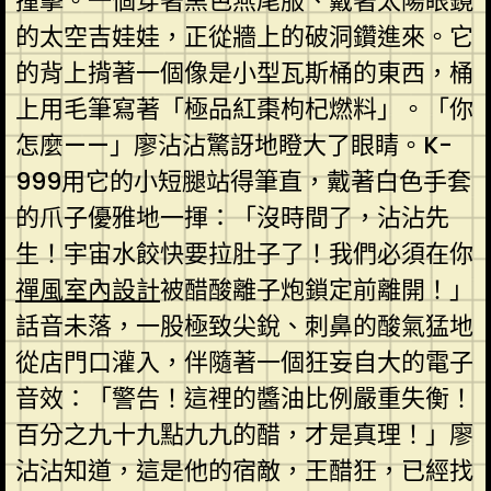
撞擊。一個穿著黑色燕尾服、戴著太陽眼鏡
的太空吉娃娃，正從牆上的破洞鑽進來。它
的背上揹著一個像是小型瓦斯桶的東西，桶
上用毛筆寫著「極品紅棗枸杞燃料」。「你
怎麼——」廖沾沾驚訝地瞪大了眼睛。K-
999用它的小短腿站得筆直，戴著白色手套
的爪子優雅地一揮：「沒時間了，沾沾先
生！宇宙水餃快要拉肚子了！我們必須在你
禪風室內設計
被醋酸離子炮鎖定前離開！」
話音未落，一股極致尖銳、刺鼻的酸氣猛地
從店門口灌入，伴隨著一個狂妄自大的電子
音效：「警告！這裡的醬油比例嚴重失衡！
百分之九十九點九九的醋，才是真理！」廖
沾沾知道，這是他的宿敵，王醋狂，已經找