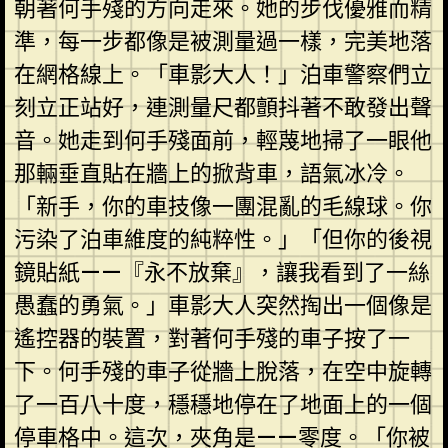
朝著何手殘的方向走來。她的步伐優雅而精
準，每一步都像是被測量過一樣，完美地落
在網格線上。「車影大人！」泊車警察們立
刻立正站好，連測量尺都顫抖著不敢發出聲
音。她走到何手殘面前，輕蔑地掃了一眼他
那輛垂直貼在牆上的掀背車，語氣冰冷。
「新手，你的車技像一團混亂的毛線球。你
污染了泊車維度的純粹性。」「但你的後視
鏡貼紙——『永不放棄』，讓我看到了一絲
愚蠢的勇氣。」車影大人突然掏出一個像是
遙控器的裝置，對著何手殘的車子按了一
下。何手殘的車子從牆上脫落，在空中旋轉
了一百八十度，穩穩地停在了地面上的一個
停車格中。這次，夾角是——零度。「你被