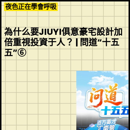
Skip
夜色正在學會呼吸
to
content
為什么要JIUYI俱意豪宅設計加
倍重視投資于人？ | 問道“十五
五”⑥