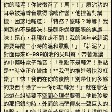
你的蒜泥！你被徵召了！馬上！」廖沾沾的
耳朵被這聲音震得嗡嗡作響，他捏著對講
機，困惑地喊道：「特務？酸味？等等！我
聞到的不是酸味！是麵粉過度膨脹的焦慮
味！還有，我現在走不開！我的陳年老蒜泥
需要每隔三小時的溫和震動！」「蒜泥？」
對面傳來K-999崩潰的尖叫聲，帶著濃濃
的中藥味電子雜音：「重點不是蒜泥！重點
是**時空正在彎曲！**我們的推進器快沒紅
棗了！快！我們在你的後院！別帶任何多餘
的東西！除了——你那缸蒜泥！」就在廖沾
沾還在糾結要不
空間心理學
要帶上他最珍愛
的那把銀勺時，外面的牆壁傳來一聲巨大的