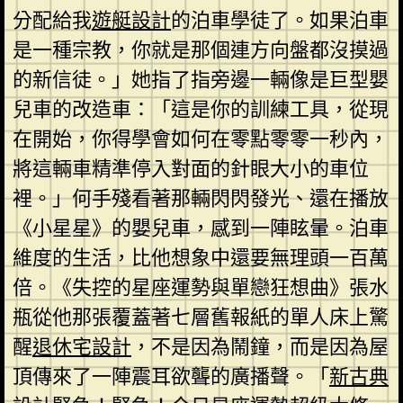
分配給我
遊艇設計
的泊車學徒了。如果泊車
是一種宗教，你就是那個連方向盤都沒摸過
的新信徒。」她指了指旁邊一輛像是巨型嬰
兒車的改造車：「這是你的訓練工具，從現
在開始，你得學會如何在零點零零一秒內，
將這輛車精準停入對面的針眼大小的車位
裡。」何手殘看著那輛閃閃發光、還在播放
《小星星》的嬰兒車，感到一陣眩暈。泊車
維度的生活，比他想象中還要無理頭一百萬
倍。《失控的星座運勢與單戀狂想曲》張水
瓶從他那張覆蓋著七層舊報紙的單人床上驚
醒
退休宅設計
，不是因為鬧鐘，而是因為屋
頂傳來了一陣震耳欲聾的廣播聲。「
新古典