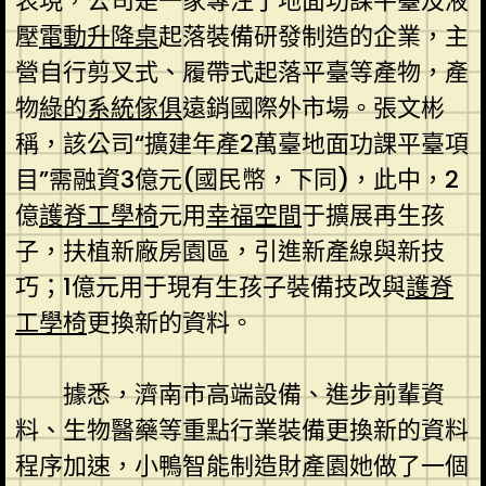
表現，公司是一家專注于地面功課平臺及液
壓
電動升降桌
起落裝備研發制造的企業，主
營自行剪叉式、履帶式起落平臺等產物，產
物
綠的系統傢俱
遠銷國際外市場。張文彬
稱，該公司“擴建年產2萬臺地面功課平臺項
目”需融資3億元(國民幣，下同)，此中，2
億
護脊工學椅
元用
幸福空間
于擴展再生孩
子，扶植新廠房園區，引進新產線與新技
巧；1億元用于現有生孩子裝備技改與
護脊
工學椅
更換新的資料。
據悉，濟南市高端設備、進步前輩資
料、生物醫藥等重點行業裝備更換新的資料
程序加速，小鴨智能制造財產園她做了一個