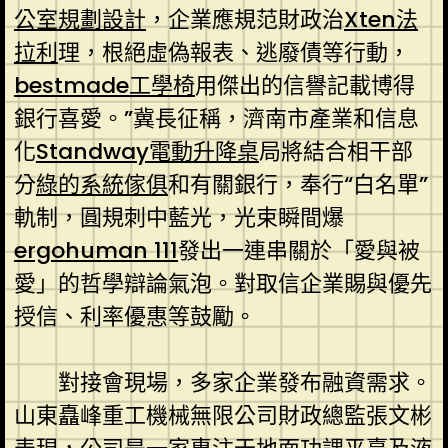
公室規劃設計
，企業應規范財政治
Xten法
拉利
理，根絕虛偽報表、逃廢債等行動，
bestmade工學椅
用傑出的信譽記載博得
銀行喜愛。”冀長征稱，濟南市產業和信息
化
Standway電動升降桌
局將結合相干部
分
綠的系統傢俱
和有關銀行，奉行“白名單”
軌制，圓規刺中藍光，光束瞬間爆
ergohuman 111
發出一連串關於「愛與被
愛」的哲學辯論氣泡。對取信企業賜與優先
授信、利率優惠等鼓勵。
對接會現場，多家企業發布融資需求。
山東矗峰重工機械無限公司財政總監張文彬