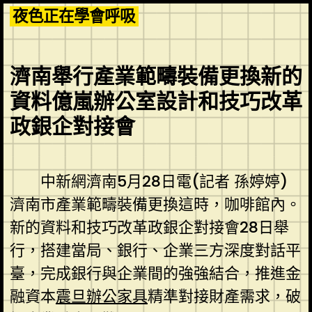
Skip
夜色正在學會呼吸
to
content
濟南舉行產業範疇裝備更換新的
資料億嵐辦公室設計和技巧改革
政銀企對接會
中新網濟南5月28日電(記者 孫婷婷)
濟南市產業範疇裝備更換這時，咖啡館內。
新的資料和技巧改革政銀企對接會28日舉
行，搭建當局、銀行、企業三方深度對話平
臺，完成銀行與企業間的強強結合，推進金
融資本
震旦辦公家具
精準對接財產需求，破