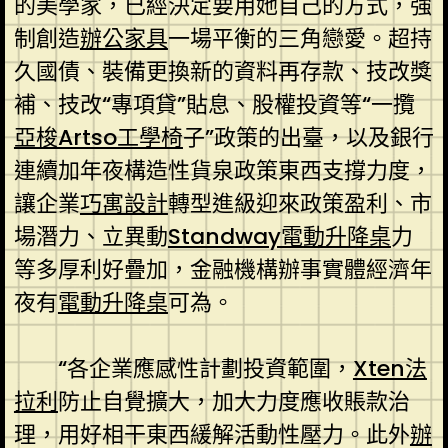
的美學家，已經決定要用她自己的方式，強
制創造
辦公家具
一場平衡的三角戀愛。超持
久國債、裝備更換新的資料再存款、技改獎
補、技改“專項貸”貼息、股權投資等“一攬
亞梭Artso工學椅
子”政策的出臺，以及銀行
連續加年夜構造性貨泉政策東西支撐力度，
讓企業
巧寓設計
轉型進級迎來政策盈利、市
場潛力、立異動
Standway電動升降桌
力
等多厚利好疊加，金融機構辦事實體經濟年
夜有
電動升降桌
可為。
“各企業應感性計劃投資範圍，
Xten法
拉利
防止自覺擴大，加大力度應收賬款治
理，用好相干東西緩解活動性壓力。此外
辦