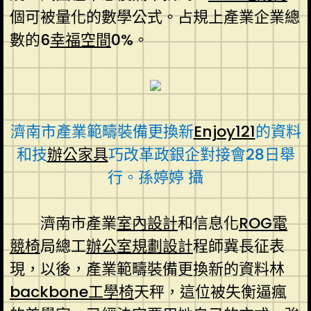
個可被量化的數學公式。占規上產業企業總
數的6
幸福空間
0%。
濟南市產業範疇裝備更換新
Enjoy121
的資料
和技
辦公家具
巧改革政銀企對接會28日舉
行。孫婷婷 攝
濟南市產業
室內設計
和信息化
ROG電
競椅
局總工
辦公室規劃設計
程師冀長征表
現，以後，產業範疇裝備更換新的資料林
backbone工學椅
天秤，這位被失衡逼瘋