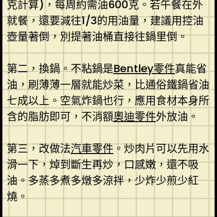
克計算)，每周約需油600克。若午餐在外
就餐，還要減往1/3的用油量，建議用控油
壺量著倒，別提著油桶直接往鍋里倒。
第二，換鍋。不粘鍋是
Bentley零件
真能省
油，刷薄薄一層就能炒菜，比通俗鐵鍋省油
七成以上。空氣炸鍋也行，應用食材本身所
含的脂肪即可，不消額
奧迪零件
外放油。
第三，改做法
汽車零件
。炒肉片可以先用水
滑一下，焯到斷生再炒，口感嫩，還不吸
油。多蒸多煮多燉多涼拌，少炸少煎少紅
燒。