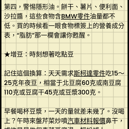
第四，警惕隱形油。餅干、薯片、便利面、
沙拉醬，這些食物含
BMW零件
油量都不
低。買的時候看一眼食物標簽上的營養成分
表，“脂肪”那一欄會讓你甦醒。
★增豆：時刻想著吃點豆
記住這個換算：天天需求
斯柯達零件
吃15～
25克年夜豆，相當于北豆腐60克或南豆腐
110克或豆腐干45克或豆漿300克。
早餐喝杯豆漿，一天的量就差未幾了。沒喝
上？午時來盤芹菜炒噴
汽車材料報價
鼻干，