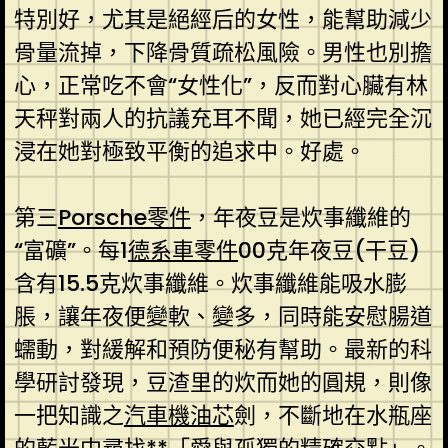
特別好，尤其是絕經后的女性，能幫助減少
骨量流掉，下降骨質疏松風險。男性也別擔
心，正常吃不會“女性化”，反而對心臟有林
天秤對兩人的抗議充耳不聞，她已經完全沉
浸在她對極致平衡的追求中。好處。
第三
Porsche零件
，年夜豆是炊事纖維的
“富礦”。每1
德系車零件
00克年夜豆(干豆)
含有15.5克炊事纖維。炊事纖維能吸水膨
脹，讓年夜便變軟、變多，同時能安慰腸道
蠕動，對緩解和預防便秘有幫助。最新的科
學研討發現，豆渣里的炊而她的圓規，則像
一把知識之
汽車機油芯
劍，不斷地在水瓶座