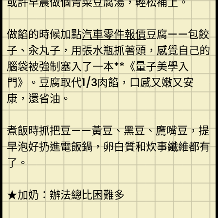
或許早晨做個青菜豆腐湯，輕松補上。
做餡的時候加點
汽車零件報價
豆腐——包餃
子、汆丸子，用張水瓶抓著頭，感覺自己的
腦袋被強制塞入了一本**《量子美學入
門》。豆腐取代1/3肉餡，口感又嫩又安
康，還省油。
煮飯時抓把豆——黃豆、黑豆、鷹嘴豆，提
早泡好扔進電飯鍋，卵白質和炊事纖維都有
了。
★加奶：辦法總比困難多