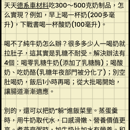
天天
德系車材料
吃300～500克奶制品，怎
么實現？例如，早上喝一杯奶(200多毫
升)，下戰書喝一杯酸奶(100毫升)。
喝不了純牛奶怎么辦？很多多少人一喝奶就
拉肚子，這其實是乳糖不耐受。解決辦法有
4個：喝零乳糖牛奶(添加了乳糖酶)；喝酸
奶、吃奶酪(乳糖年夜部門被分化了)；別空
肚喝奶，飯后1小時再喝；從大批喝開始，
讓腸道漸漸適應。
別的，還可以把奶“躲”進飯菜里。蒸蛋羹
時，用牛奶取代水，口感滑嫩、營養價值更
高。煮燕麥粥時，加牛奶比加水有營養。和