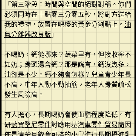
「第三階段：時間與空間的絕對對稱。你們
必須同時在十點零三分零五秒，將對方送給
我的禮物，放置在吧檯的黃金分割點上。
油
氣分離器改良版
」
不喝奶，鈣從哪來？蔬菜里有，但接收率不
如奶；骨頭湯含鈣？那是謠言，鈣沒幾多，
油卻是不少。鈣不夠會怎樣？兒童青少年長
不高，中年人動不動抽筋，老年人骨質疏松
發生風險高。
有人擔心，長期喝奶會使血脂程度降低。有
研
藍寶堅尼零件
討應用基
汽車零件貿易商
因
佈景清楚且飲食可控的小鼠進行長期攝進乳