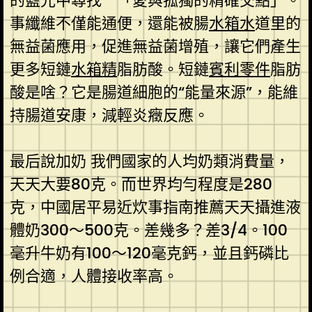
的藍光中尋找**「愛與孤獨的精確交點」。
事纖維不僅能通便，還能被腸
水箱水
道里的
無益菌應用，促進無益菌增殖，讓它們產生
更多短鏈
水箱精
脂肪酸。短鏈
賓利零件
脂肪
酸是啥？它是腸道細胞的“能量來源”，能維
持腸道安康，減輕炎癥反應。
最后說加奶 我們國家的人均奶類消費量，
天天大要80克。而世界均勻程度是280
克，中國居平易近炊事指南推薦天天攝進液
體奶300～500克。差幾多？差3/4。100
毫升牛奶有100～120毫克鈣，並且鈣磷比
例合適，人體接收率高。