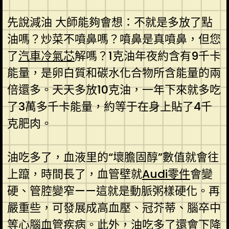
先說減油 大師能夠會想：不就是多放了點
油嗎？炒菜不噴鼻嗎？噴鼻是真噴鼻，但您
了
汽車冷氣芯
解嗎？1克油年夜約含有9千卡
能量，是卵白質和碳水化合物所含能量的兩
倍還多。天天多放10克油，一年下來就多吃
了3萬多千卡能量，約等于在身上貼了4千
克肥肉。
油吃多了，血液里的“壞膽固醇”數值就會往
上躥，時間長了，血管壁就
Audi零件
會變
硬、管腔變窄——這就是動脈粥樣硬化。再
嚴重些，可發展成高血壓、冠芥蒂、腦卒中
等心腦血管疾病。此外，油吃多了還會下降