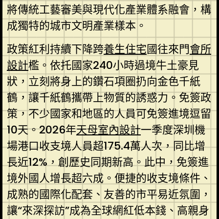
將傳統工藝審美與現代化產業體系融會，構
成獨特的城市文明產業樣本。
政策紅利持續下降跨
養生住宅
國往來門
會所
設計
檻。依托國家240小時過境牛土豪見
狀，立刻將身上的鑽石項圈扔向金色千紙
鶴，讓千紙鶴攜帶上物質的誘惑力。免簽政
策，不少國家和地區的人員可免簽進境逗留
10天。2026年
天母室內設計
一季度深圳機
場港口收支境人員超175.4萬人次，同比增
長近12%，創歷史同期新高。此中，免簽進
境外國人增長超六成。便捷的收支境條件、
成熟的國際化配套、友善的市平易近氛圍，
讓“來深探訪”成為全球網紅低本錢、高親身