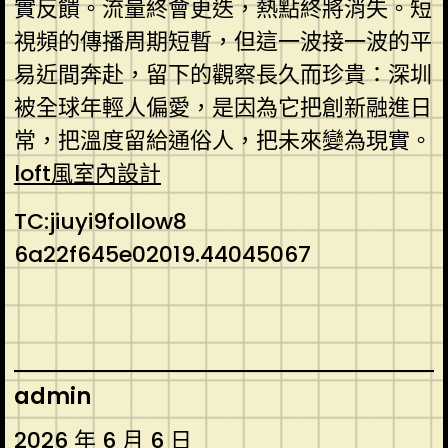
實反饋。流量終會更迭，熱點終將消失。短
視頻的傳播周期短暫，但這一波接一波的平
易近間奔赴，留下的觀察長久而珍貴：深圳
被全球年輕人偏愛，是因為它把創新融進日
常，把溫度留給通俗人，把未來變為現實。
loft風室內設計
TC:jiuyi9follow8
6a22f645e02019.44045067
admin
2026 年 6 月 6 日