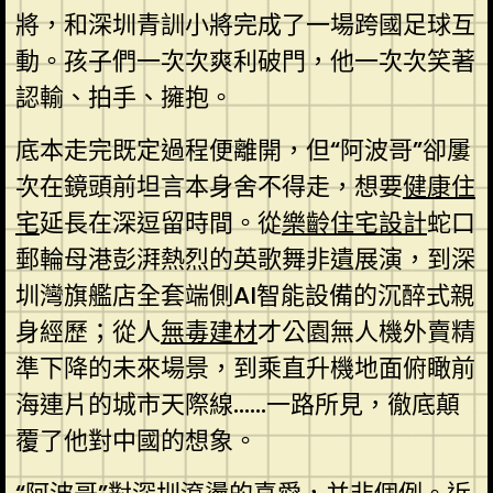
將，和深圳青訓小將完成了一場跨國足球互
動。孩子們一次次爽利破門，他一次次笑著
認輸、拍手、擁抱。
底本走完既定過程便離開，但“阿波哥”卻屢
次在鏡頭前坦言本身舍不得走，想要
健康住
宅
延長在深逗留時間。從
樂齡住宅設計
蛇口
郵輪母港彭湃熱烈的英歌舞非遺展演，到深
圳灣旗艦店全套端側AI智能設備的沉醉式親
身經歷；從人
無毒建材
才公園無人機外賣精
準下降的未來場景，到乘直升機地面俯瞰前
海連片的城市天際線……一路所見，徹底顛
覆了他對中國的想象。