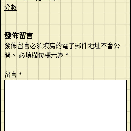
分數
發佈留言
發佈留言必須填寫的電子郵件地址不會公
開。
必填欄位標示為
*
留言
*