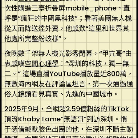
次性購進三臺折疊屏mobile_phone，直
呼是“瘋狂的中國黑科技”；看著美團無人機
從天而降送達外賣，他感歎“這里和世界其
他處所完整紛歧樣”。
夜晚數千架無人機光影秀閉幕，“甲亢哥”由
衷感嘆
空間心理學
：“深圳的科技，獨一無
二。” 這場直播YouTube播放量近800萬，
無數海內網友在評論區坦言，第一次通過通
俗人鏡頭看見真實、先進的中國城市。
2025年9月，全網超2.59億粉絲的TikTok
頂流Khaby Lame“無語哥”到訪深圳。慣
于憑借緘默臉色出圈的他，在深圳不斷主動