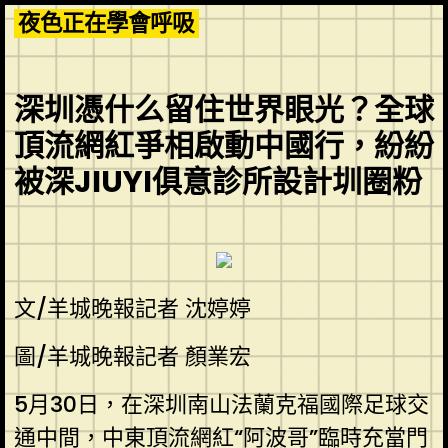
Skip
夜色正在學會呼吸
to
content
深圳憑什么留住世界眼光？全球
頂流網紅爭相啟動中國行，紛紛
被深JIUYI俱意診所設計圳圈粉
文/羊城晚報記者 沈婷婷
圖/羊城晚報記者 顏業宏
5月30日，在深圳南山法蘭克福國際足球交
通中間，中東頂流網紅“阿波哥”臨時充當門