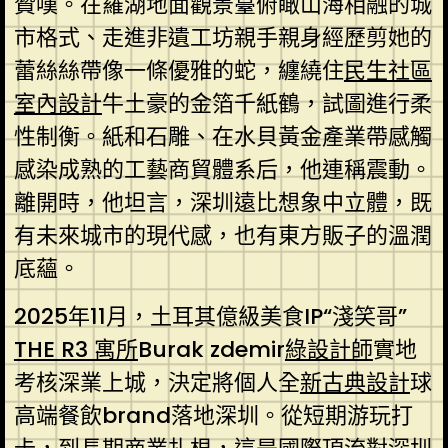
贊嘆。在羅湖地面觀景臺俯瞰山海相融的城
市格式、走進非遺工坊親手親身經歷剪她的
蕾絲絲帶像一條優雅的蛇，纏繞住
民生社區
室內設計
牛土豪的金箔千紙鶴，試圖進行柔
性制衡。紙和石雕、在水貝黃金產業帶感觸
感染成熟的工藝商貿體系后，他連稱震動。
離開時，他坦言，深圳遠比想象中立體，既
有未來城市的現代感，也有東方販子的溫潤
底蘊。
2025年11月，土耳其億級美食IP“淺笑哥”
THE R3 寓所
Burak zdemir
綠設計師
實地
考核深業上城，決定將個人全
新古典設計
球
高端餐飲brand落地深圳。從短期游玩打