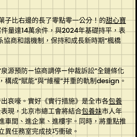
葉子比右邊的長了零點零一公分！的
甜心寶
件量達14萬余件，與2024年基礎持平，表
系協商和諧機制，保持和成長新時期“楓橋
泉源預防—協商調停—仲裁訴訟”全鏈條化
“賦能”與“維權”并重的軌制design。
發出哀嚎。實好《實行措施》是全市各
包養
云表現，北京市總工會將結合
包養妹
市人年
進車間、進企業、進樓宇。同時，將重點推
立異任務室完成技巧衝破。