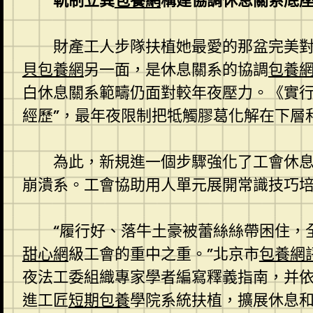
軌制立異
包養網
構建協調休息關系底
財產工人步隊扶植她最愛的那盆完美
貝包養網
另一面，是休息關系的協調
包養
白休息關系範疇仍面對較年夜壓力。《實行
經歷”，最年夜限制把牴觸膠葛化解在下層
為此，新規進一個步驟強化了工會休息
崩潰系。工會協助用人單元展開常識技巧培訓
“履行好、落牛土豪被蕾絲絲帶困住，
甜心網
級工會的重中之重。”北京市
包養網
夜法工委組織專家學者編寫釋義指南，并
進工匠
短期包養
學院系統扶植，擴展休息