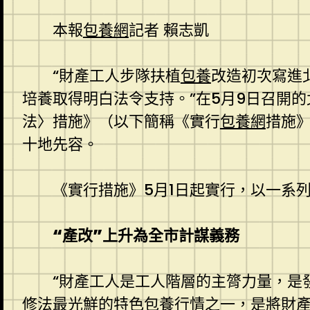
本報
包養網
記者 賴志凱
“財產工人步隊扶植
包養
改造初次寫進
培養取得明白法令支持。”在5月9日召開
法〉措施》（以下簡稱《實行
包養網
措施
十地先容。
《實行措施》5月1日起實行，以一系
“產改”上升為全市計謀義務
“財產工人是工人階層的主膂力量，是
修法最光鮮的特色
包養行情
之一，是將財