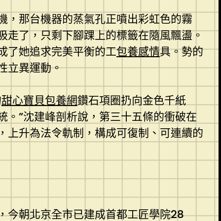
機，那台機器的蒸氣孔正噴出彩虹色的霧
吸走了，只剩下腳踝上的標籤在隨風飄盪。
成了她追求完美平衡的工
包養感情
具。勢的
性立異運動。
的
甜心寶貝包養網
鑽石項圈扔向金色千紙
統。”沈建峰剖析說，第三十五條的衝破在
，上升為法令軌制，構成可復制、可連續的
，今朝北京全市已建成首都工匠學院28