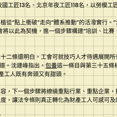
國工匠13名、北京年夜工匠118名，以勞模工
從“點上衝破”走向“體系推動”的活潑實行。
會將以此為契機，進一個步驟構建“培訓、比賽
二十二條還明白，工會可就技巧人才待遇展開所
通道。沈建峰指出，
包養
這一條目與第三十五條構
財產工人既有奔頭又有甜頭。
先容，下一個步驟將繚繞重點行業、重點企業，
尺度，讓法令條則真正轉化為財產工人可感可及