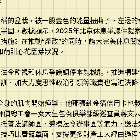
座
對稱的盆栽，被一股金色的能量扭曲了，左邊的
網
穩固。數據顯示，2025年北京休息爭議仲裁案
措施》在推動“產改”的同時，誇大完美休息關
和萌
甜心花園
芽狀況。
法令監視和休息爭議調停本能機能，推進構建“
、加大力度思惟政治引領等職責也寫進法條，構成
全身的肌肉開始痙攣，他那張純金箔信用卡也
評價
總工會一
女大生包養俱樂部
級巡查員蔣文
依托普法講師團、勞模法令辦事團等氣力，送法
和技巧比賽籠罩面，支撐更多財產工人經由過程