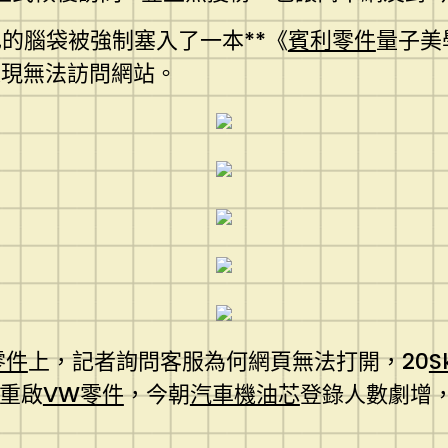
的腦袋被強制塞入了一本**《
賓利零件
量子美
表現無法訪問網站。
零件
上，記者詢問客服為何網頁無法打開，20
S
剛重啟
VW零件
，今朝
汽車機油芯
登錄人數劇增