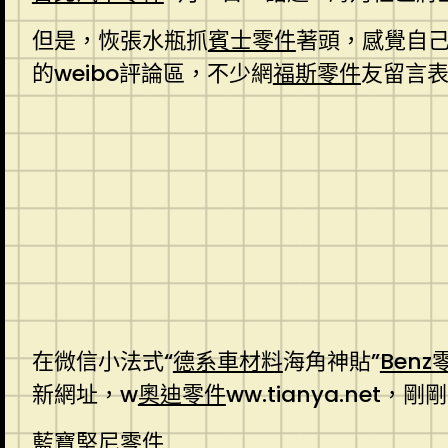
但是，恢張水瓶抓
賓士零件
著頭，感覺自己
的weibo評論區，不少網
福斯零件
友留言
在微信小法式“
德系車材料
海角神貼”
Benz
新網址，w
奧迪零件
ww.tianya.net，剛
藍寶堅尼零件