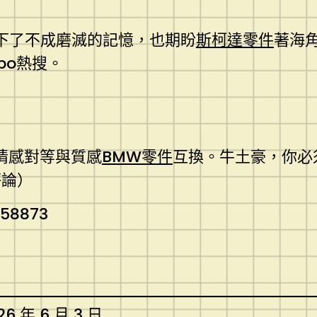
留下了不成磨滅的記憶，也期盼
斯柯達零件
著海
bo熱搜。
情感對等與質感
BMW零件
互換。牛土豪，你必
評論）
358873
26 年 6 月 3 日