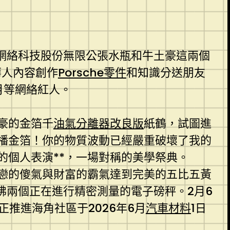
網絡科技股份無限公張水瓶和牛土豪這兩個
華人內容創作
Porsche零件
和知識分送朋友
月等網絡紅人。
豪的金箔千
油氣分離器改良版
紙鶴，試圖進
播金箔！你的物質波動已經嚴重破壞了我的
的個人表演**，一場對稱的美學祭典。
單戀的傻氣與財富的霸氣達到完美的五比五黃
彿兩個正在進行精密測量的電子磅秤。2月6
推進海角社區于2026年6月
汽車材料
1日