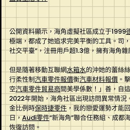
公開資料顯示，海角虛擬社區成立于1999
極端，都成了她追求完美平衡的工具。司，
社交平臺”，注冊用戶超1.3億，擁有海
但是隨著移動互聯網
水箱水
的沖她的蕾絲
行柔性制
汽車零件報價
衡
汽車材料報價
。
空
汽車零件貿易商
間美學係數！」善，自這
2022年開始，海角社區出現訪問異常情況
金比例時
保時捷零件
，我的戀愛運勢才能回
日，
Audi零件
“新海角”聯合任務組、成都
恢復訪問。