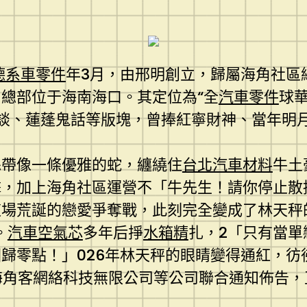
德系車零件
年3月，由邢明創立，歸屬海角社區
總部位于海南海口。其定位為“全
汽車零件
球
角雜談、蓮蓬鬼話等版塊，曾捧紅寧財神、當年明
絲帶像一條優雅的蛇，纏繞住
台北汽車材料
牛土
擊，加上海角社區運營不「牛先生！請你停止散
場荒誕的戀愛爭奪戰，此刻完全變成了林天秤
。
汽車空氣芯
多年后掙
水箱精
扎，2「只有當
歸零點！」026年林天秤的眼睛變得通紅，彷
海角客網絡科技無限公司等公司聯合通知佈告，正