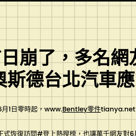
首日崩了，多名網
R奧斯德台北汽車應
6月1日零時起，www.
Bentley零件
tianya
將正式恢復訪問#登上熱搜榜，也讓萬千網友對6