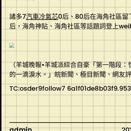
諸多7
汽車冷氣芯
0后、80后在海角社區
后，海角神貼、海角社區等話題詞登上wei
（羊城晚報•羊城派綜合自豪「第一階段：
的一滴淚水。」皖新聞、極目新聞、網友
TC:osder9follow7 6a1f01de8b03f9.95
admin
20