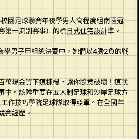
少年校園足球聯賽年夜學男人高程度組南區冠
賽第一流別賽事）的標
日式住宅設計
準。
年夜學男子甲組總決賽中，她們以4勝2負的戰
百萬現金買下這棟樓，讓你隨意破壞！這就
事中。該隊重要在五人制足球和沙岸足球方
人工作技巧學院足球隊取得亞軍。在全國年
競賽經歷。