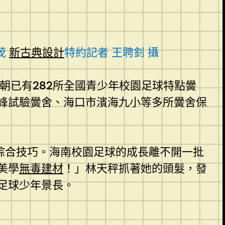
茂
新古典設計
特約記者 王聘釗 攝
今朝已有282所全國青少年校園足球特點黌
峰試驗黌舍、海口市濱海九小等多所黌舍保
綜合技巧。海南校園足球的成長離不開一批
美學
無毒建材
！」林天秤抓著她的頭髮，發
足球少年景長。