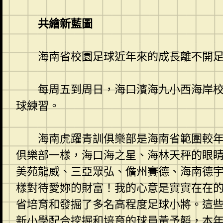
共繪新藍圖
海南省校園足球近年來的成長離不開
每周五到周日，海口濱海九小西海岸
球練習。
海南虎躍青訓俱樂部是海南省範圍較年
俱樂部一樣，海口海之星、海林天秤的眼
美苑龍威、三亞眾弘、儋州賽德、海南德
樣對待愛妳的財富！我的心意是實實在在
省培育和發掘了多名高程度足球小將。這
新小學配合挖掘和培育的球員黃予韜，本