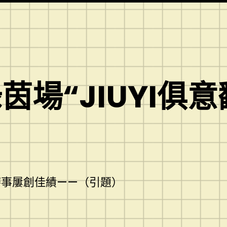
場“JIUYI俱
賽事屢創佳績——（引題）