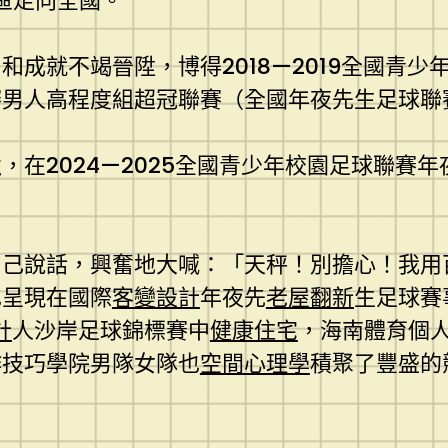
區走向全國。
成就不竭晉陞，博得2018—2019全國青
賽男人高程度組超冠聯賽（全國年夜先生足球聯
在2024—2025全國青少年校園足球聯賽
自己說話，興奮地大喊：「天秤！別擔心！我用
也呈現在國際
客變設計
年夜先
老屋翻新
生足球賽
計
人沙岸足球錦標賽中
健康住宅
，海南體育個
作技巧學院男隊女隊也
空間心理學
積聚了豐盛的