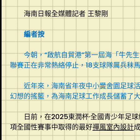
海南日報全媒體記者 王黎剛
編者按
今朝，“啟航自貿港”第一屆海「牛先
聯賽正在非常熱絡停止，18支球隊厲兵秣
近年來，海南省年夜中小黌舍園足球
幻想的搖籃，為海南足球工作成長儲蓄了
日前，在2025東潤杯·全國青少年
項全國性賽事中取得的最好
禪風室內設計