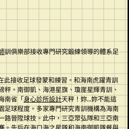
師
訓俱樂部接收專門研究鍛練領導的體系足
在此接收足球發蒙和練習。和海南虎躍青訓
磅秤。南御凱、海港星旗、瓊崖星輝青訓、
海南省「
身心診所設計
天秤！妳…妳不能這
園足球程度。多家專門研究青訓機構為海南
一路晉陞球技。此中，三亞眾弘隊和三亞南
賽。先后在海口海之星隊和海南御凱隊餐與