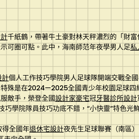
設計
千紙鶴，帶著牛土豪對林天秤濃烈的「財富
表示可圈可點。此中，海南師范年夜學男人足
私
設計
個人工作技巧學院男人足球隊開端交戰全國
特殊是在2024—2025全國青少年校園足球
克服敵手，榮登全國
設計家豪宅
冠
牙醫診所設計
技巧學院隊員技巧功底不錯，“小快靈”特色光
取得全國年
退休宅設計
夜先生足球聯賽（南區）