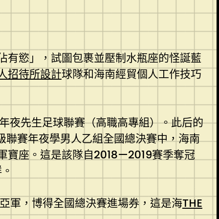
佔有慾」，試圖包裹並壓制水瓶座的怪誕藍
人招待所設計
球隊和海南經貿個人工作技巧
年夜先生足球聯賽（高職高專組）。此后的
四級聯賽年夜學男人乙組全國總決賽中，海南
軍寶座。這是該隊自2018—2019賽季奪冠
鮮。
亞軍，博得全國總決賽進場券，這是海
THE