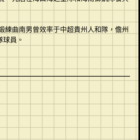
鍛練曲南男曾效率于中超貴州人和隊，儋州
隊球員。