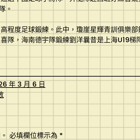
隊。
名高程度足球鍛練。此中，瓊崖星輝青訓俱樂部
喜隊，海南德宇隊鍛練劉洋曩昔是上海U19梯
26 年 3 月 6 日
數
開。
必填欄位標示為
*