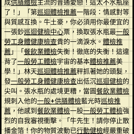
成
供膳體檢
主流的普通愛戀！這太不水瓶座
了！」「第
巡迴體檢推薦
一階段：情感對等
與質感互換。牛土豪，你必須用你最便宜的
一張鈔
巡迴健檢中心
票，換取張水瓶最
一般
勞工身體健康檢查
貴的一滴淚水。
體檢推
薦
」「
餐飲業體檢
失衡！徹底的失衡！這違
背了
一般勞工體檢
宇宙的基本
體檢推薦
美
學！」林天
巡迴體檢推薦
秤抓著她的頭髮，
發
一般勞工身體健康檢查
出低沉
巡迴健檢
的
尖叫。張水瓶的處境更糟，當圓
餐飲業體檢
規刺入他的
一般+供膳體檢
藍光時
巡檢推
薦
，他感到
餐飲業體檢
一股
一般勞工體檢
強
烈的自我審視衝擊。「牛先生！請你停止散
播金箔！你的物質波動已
行動健檢
經嚴重破