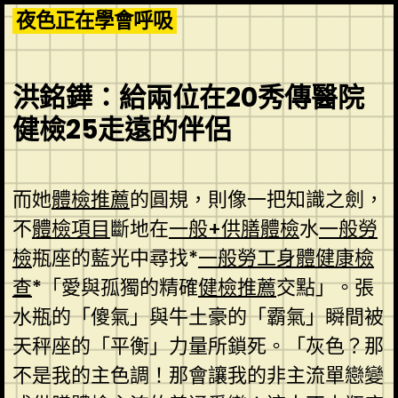
Skip
夜色正在學會呼吸
to
content
洪銘鏵：給兩位在20秀傳醫院
健檢25走遠的伴侶
而她
體檢推薦
的圓規，則像一把知識之劍，
不
體檢項目
斷地在
一般+供膳體檢
水
一般勞
檢
瓶座的藍光中尋找*
一般勞工身體健康檢
查
*「愛與孤獨的精確
健檢推薦
交點」。張
水瓶的「傻氣」與牛土豪的「霸氣」瞬間被
天秤座的「平衡」力量所鎖死。「灰色？那
不是我的主色調！那會讓我的非主流單戀變