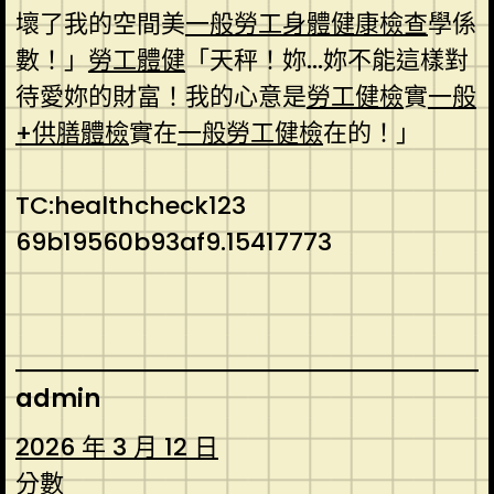
壞了我的空間美
一般勞工身體健康檢查
學係
數！」
勞工體健
「天秤！妳…妳不能這樣對
待愛妳的財富！我的心意是
勞工健檢
實
一般
+供膳體檢
實在
一般勞工健檢
在的！」
TC:healthcheck123
69b19560b93af9.15417773
admin
2026 年 3 月 12 日
分數