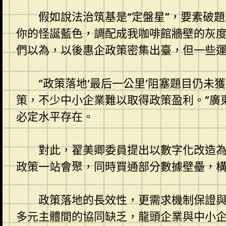
假如說法治筑基是“定盤星”，要素破
你的怪誕藍色，調配成我咖啡館牆壁的灰度
們以為，以後惠企政策密集出臺，但一些
“政策落地‘最后一公里’阻塞題目仍
策，不少中小企業難以取得政策盈利。”廣
必定水平存在。
對此，翟美卿委員提出以數字化改造為
政策一站會聚，同時買通部分數據壁壘，構建
政策落地的長效性，更需求機制保證
多元主體間的協同缺乏，龍頭企業與中小企