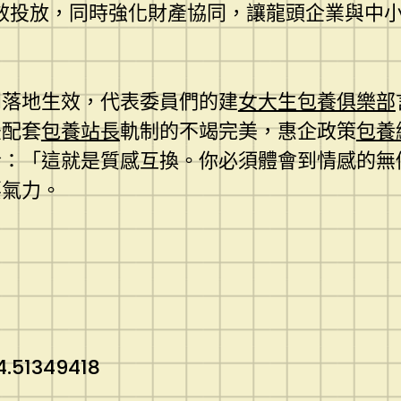
效投放，同時強化財產協同，讓龍頭企業與中
到落地生效，代表委員們的建
女大生包養俱樂部
法配套
包養站長
軌制的不竭完美，惠企政策
包養
冷：「這就是質感互換。你必須體會到情感的無
要氣力。
.51349418