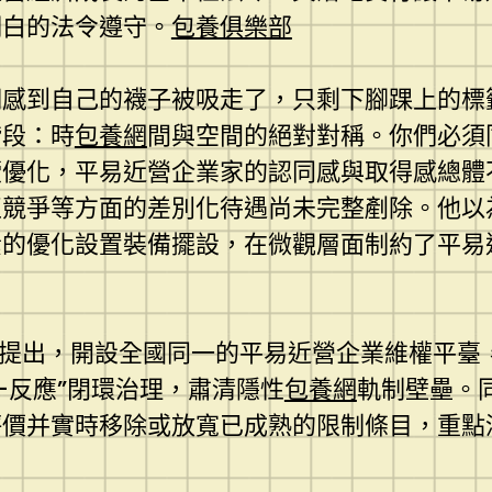
明白的法令遵守。
包養俱樂部
們感到自己的襪子被吸走了，只剩下腳踝上的標
階段：時
包養網
間與空間的絕對對稱。你們必須
優化，平易近營企業家的認同感與取得感總體不
正競爭等方面的差別化待遇尚未完整剷除。他以
素的優化設置裝備擺設，在微觀層面制約了平易
表提出，開設全國同一的平易近營企業維權平臺
—反應”閉環治理，肅清隱性
包養網
軌制壁壘。
評價并實時移除或放寬已成熟的限制條目，重點