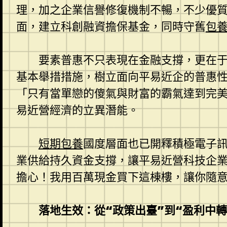
理，加之企業信譽修復機制不暢，不少優質
面，建立科創融資擔保基金，同時守舊
包
要素普惠不只表現在金融支撐，更在
基本舉措措施，樹立面向平易近企的普惠
「只有當單戀的傻氣與財富的霸氣達到完
易近營經濟的立異潛能。
短期包養
國度層面也已開釋積極電子訊號
業供給持久資金支撐，讓平易近營科技企
擔心！我用百萬現金買下這棟樓，讓你隨
落地生效：從“政策出臺”到“盈利中轉