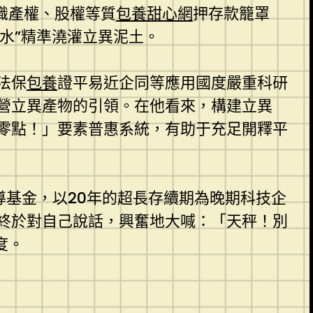
識產權、股權等質
包養甜心網
押存款籠罩
死水”精準澆灌立異泥土。
法保
包養
證平易近企同等應用國度嚴重科研
營立異產物的引領。在他看來，構建立異
零點！」要素普惠系統，有助于充足開釋平
領導基金，以20年的超長存續期為晚期科技企
終於對自己說話，興奮地大喊：「天秤！別
度。