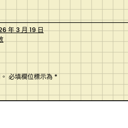
26 年 3 月 19 日
數
開。
必填欄位標示為
*