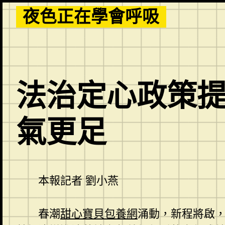
Skip
夜色正在學會呼吸
to
content
法治定心政策提
氣更足
本報記者 劉小燕
春潮
甜心寶貝包養網
涌動，新程將啟