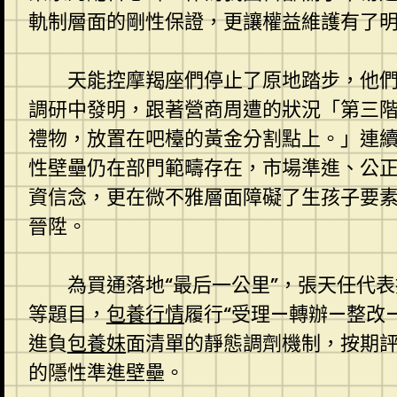
軌制層面的剛性保證，更讓權益維護有了
天能控摩羯座們停止了原地踏步，他
調研中發明，跟著營商周遭的狀況「第三
禮物，放置在吧檯的黃金分割點上。」連續
性壁壘仍在部門範疇存在，市場準進、公
資信念，更在微不雅層面障礙了生孩子要
晉陞。
為買通落地“最后一公里”，張天任代
等題目，
包養行情
履行“受理—轉辦—整改
進負
包養妹
面清單的靜態調劑機制，按期
的隱性準進壁壘。