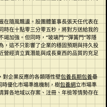
籤在隨風飄盪。股團體董事長張天任代表在
同時在十點零三分零五秒，將對方送給我的
竭加強。但同時，“玻璃門”“彈簧門”等隱
為，這不只影響了企業的穩固預期與持久投
近營經濟立異潛能與成長東西的品質的充足
，對企業反應的各類隱性壁
包養
長期包養
壘
同時優化市場準進機制，樹
包養網
立市場準
清算各地域以存案、注冊、年檢等情勢存在