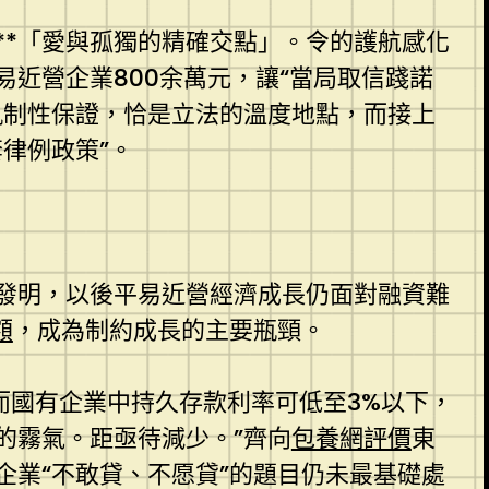
**「愛與孤獨的精確交點」。令的護航感化
易近營企業800余萬元，讓“當局取信踐諾
軌制性保證，恰是立法的溫度地點，而接上
律例政策”。
發明，以後平易近營經濟成長仍面對融資難
額
，成為制約成長的主要瓶頸。
，而國有企業中持久存款利率可低至3%以下，
的霧氣。距亟待減少。”齊向
包養網評價
東
業“不敢貸、不愿貸”的題目仍未最基礎處