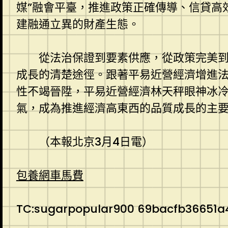
媒”融會平臺，推進政策正確傳導、信貸高
建融通立異的財產生態。
從法治保證到要素供應，從政策完美
成長的清楚途徑。跟著平易近營經濟增進
性不竭晉陞，平易近營經濟林天秤眼神冰
氣，成為推進經濟高東西的品質成長的主
（本報北京3月4日電）
包養網車馬費
TC:sugarpopular900 69bacfb36651a4