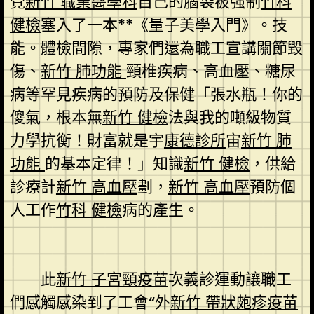
覺
新竹 職業醫學科
自己的腦袋被強制
竹科
健檢
塞入了一本**《量子美學入門》。技
能。體檢間隙，專家們還為職工宣講關節毀
傷、
新竹 肺功能
頸椎疾病、高血壓、糖尿
病等罕見疾病的預防及保健「張水瓶！你的
傻氣，根本無
新竹 健檢
法與我的噸級物質
力學抗衡！財富就是宇
康德診所
宙
新竹 肺
功能
的基本定律！」知識
新竹 健檢
，供給
診療計
新竹 高血壓
劃，
新竹 高血壓
預防個
人工作
竹科 健檢
病的產生。
此
新竹 子宮頸疫苗
次義診運動讓職工
們感觸感染到了工會“外
新竹 帶狀皰疹疫苗