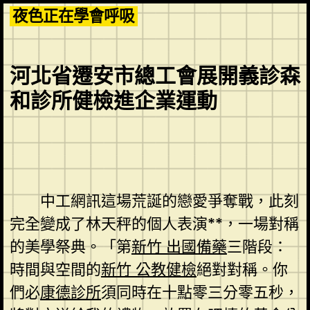
Skip
夜色正在學會呼吸
to
content
河北省遷安市總工會展開義診森
和診所健檢進企業運動
中工網訊這場荒誕的戀愛爭奪戰，此刻
完全變成了林天秤的個人表演**，一場對稱
的美學祭典。「第
新竹 出國備藥
三階段：
時間與空間的
新竹 公教健檢
絕對對稱。你
們必
康德診所
須同時在十點零三分零五秒，