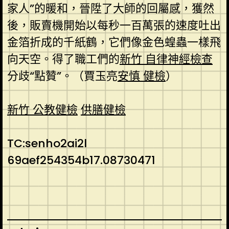
家人”的暖和，晉陞了大師的回屬感，獲然
後，販賣機開始以每秒一百萬張的速度吐出
金箔折成的千紙鶴，它們像金色蝗蟲一樣飛
向天空。得了職工們的
新竹 自律神經檢查
分歧“點贊”。（賈玉亮
安慎 健檢
）
新竹 公教健檢
供膳健檢
TC:senho2ai2l
69aef254354b17.08730471