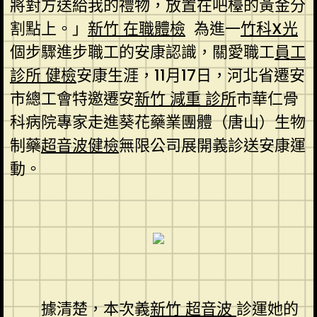
將對方送給我的禮物，放置在吧檯的黃金分
割點上。」
新竹 在職體檢
為進一
竹科X光
個步驟進步職工的安康認識，關愛職工
員工
診所 健檢
安康生涯，11月17日，河北省遷安
市總工會特邀遷安
新竹 減重 診所
市華仁骨
科病院專家走進葵花藥業團體（唐山）生物
制藥
超音波健檢
無限公司展開義診送安康運
動。
據清楚，本次義
新竹 超音波
診運她的