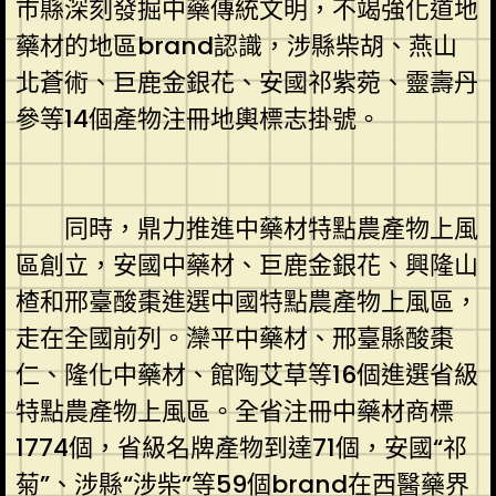
市縣深刻發掘中藥傳統文明，不竭強化道地
藥材的地區brand認識，涉縣柴胡、燕山
北蒼術、巨鹿金銀花、安國祁紫菀、靈壽丹
參等14個產物注冊地輿標志掛號。
同時，鼎力推進中藥材特點農產物上風
區創立，安國中藥材、巨鹿金銀花、興隆山
楂和邢臺酸棗進選中國特點農產物上風區，
走在全國前列。灤平中藥材、邢臺縣酸棗
仁、隆化中藥材、館陶艾草等16個進選省級
特點農產物上風區。全省注冊中藥材商標
1774個，省級名牌產物到達71個，安國“祁
菊”、涉縣“涉柴”等59個brand在西醫藥界