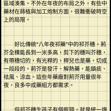
區域湊集。不外在年夜的布局之外，有些中
藥材在蒔植與加工炮制方面，很難衝破時空
上的局限。
好比傳統“八年夜祁藥”中的祁芥穗，荊
芥全棵能長到一米多高，剪下的穗叫芥穗，
有帶穗切的，有光稈的，稈兒也是藥，切成
一段段的。荊芥是發汗、解熱藥，能鎮痰、
祛風、涼血。這些年藥廠對荊芥用量很年
夜，良多中成藥組方都需求。
但祁芥穗生孩子有個瓶頸，就是統一塊