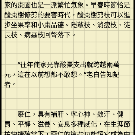
家的棗園也是一派繁忙氣象。早春時節恰是
酸棗樹修剪的要害時代，酸棗樹剪枝可以進
步坐果率和小棗品德。隱蔽枝、消瘦枝、徒
長枝、病蟲枝回聲落下。
“往年俺家光靠酸棗支出就跨越兩萬
元，這在以前想都不敢想。”老白告知記
者。
棗仁，具有補肝、寧心神、斂汗、健
胃、平靜、滋養、安息多種感化，在生涯節
拍快捷確當下，棗仁的這些功能讓它成為中