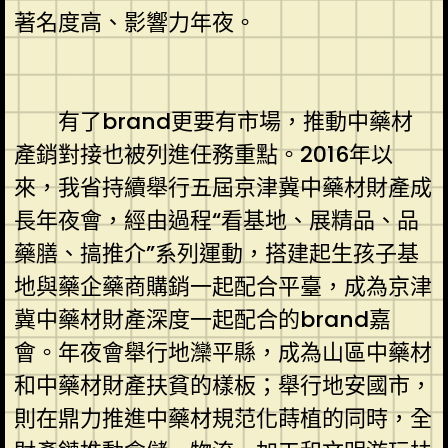
著名度高、影響力年夜。
有了brand更要有市場，推動中藥材
產銷對接也被列進任務重點。2016年以
來，我省持續舉行五屆京津冀中藥材財產成
長年夜會，經由過程“看基地、展精品、品
藥膳、搞推介”系列運動，搭建起生孩子基
地與藥企藥商購銷一起配合平臺，成為京津
冀中藥材財產深度一起配合的brand嘉
會。年夜會舉行地灤平縣，成為山區中藥材
和中藥材財產扶貧的樣板；舉行地安國市，
則在鼎力推進中藥材規范化蒔植的同時，全