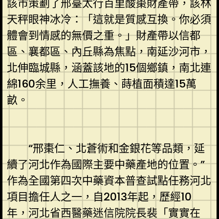
該市策劃了邢臺太行百里酸棗財產帶，該林
天秤眼神冰冷：「這就是質感互換。你必須
體會到情感的無價之重。」財產帶以信都
區、襄都區、內丘縣為焦點，南延沙河市，
北伸臨城縣，涵蓋該地的15個鄉鎮，南北連
綿160余里，人工撫養、蒔植面積達15萬
畝。
“邢棗仁、北蒼術和金銀花等品類，延
續了河北作為國際主要中藥產地的位置。”
作為全國第四次中藥資本普查試點任務河北
項目擔任人之一，自2013年起，歷經10
年，河北省西醫藥迷信院院長裴「實實在