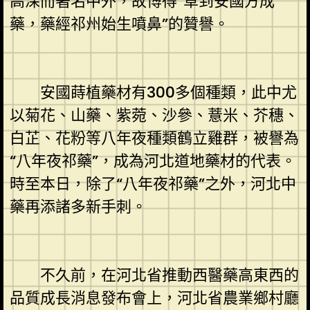
高深而著名中外，故博得“草到安國方成
藥，藥經祁州始生噴鼻”的贊譽。
安國蒔植藥材有300多個種類，此中尤
以菊花、山藥、紫菀、沙參、薏米、芥穗、
白芷、花粉等八年夜種類鶴立雞群，被譽為
“八年夜祁藥”，成為河北道地藥材的代表。
時至本日，除了“八年夜祁藥”之外，河北中
藥再添諸多新手刺。
不久前，在河北省推動西醫藥高東西的
品質成長消息發布會上，河北省農業鄉村廳