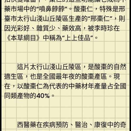
藥市場中的“噴鼻餑餑”。酸棗仁，特殊是邢
臺市太行山淺山丘陵區生產的“邢棗仁”，則
因光彩好、雜質少、藥效高，被李時珍在
《本草綱目》中稱為“上上佳品”。
這片太行山淺山丘陵區，是酸棗的自然
適生區，也是全國最年夜的酸棗產區。現
在，以酸棗仁為代表的中藥材年產量占全國
同類產物的40%。
西醫藥在疾病預防、醫治、康復中的奇