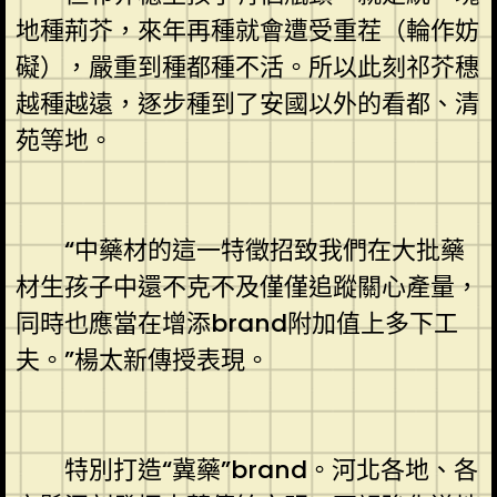
地種荊芥，來年再種就會遭受重茬（輪作妨
礙），嚴重到種都種不活。所以此刻祁芥穗
越種越遠，逐步種到了安國以外的看都、清
苑等地。
“中藥材的這一特徵招致我們在大批藥
材生孩子中還不克不及僅僅追蹤關心產量，
同時也應當在增添brand附加值上多下工
夫。”楊太新傳授表現。
特別打造“冀藥”brand。河北各地、各