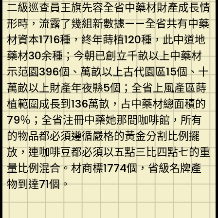
二級巡查員王旗先容全省中藥材財產成長情
形時，流露了幾組新數據——全省共有中藥
材資本1716種，終年蒔植120種，此中道地
藥材30余種；今朝已創立千畝以上中藥材
示范園396個、萬畝以上古代園區15個、十
萬畝以上財產年夜縣5個；全省上風產區蒔
植範圍成長到136萬畝，占中藥材總面積的
79％；全省注冊中藥她那間咖啡館，所有
的物品都必須遵循嚴格的黃金分割比例擺
放，連咖啡豆都必須以五點三比四點七的重
量比例混合。材商標1774個，省級名牌產
物到達71個。