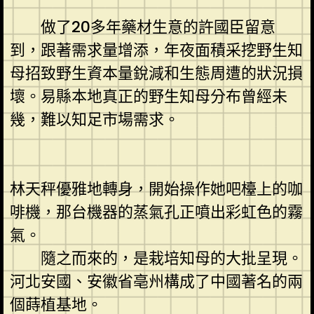
做了20多年藥材生意的許國臣留意
到，跟著需求量增添，年夜面積采挖野生知
母招致野生資本量銳減和生態周遭的狀況損
壞。易縣本地真正的野生知母分布曾經未
幾，難以知足市場需求。
林天秤優雅地轉身，開始操作她吧檯上的咖
啡機，那台機器的蒸氣孔正噴出彩虹色的霧
氣。
隨之而來的，是栽培知母的大批呈現。
河北安國、安徽省亳州構成了中國著名的兩
個蒔植基地。