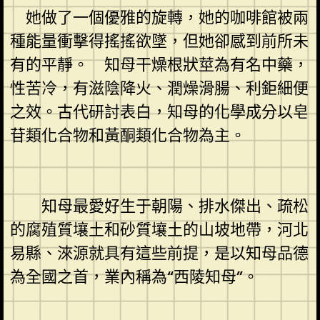
她做了一個優雅的旋轉，她的咖啡館被兩
種能量衝擊得搖搖欲墜，但她卻感到前所未
有的平靜。 知母干燥根狀莖為有名中藥，
性苦冷，有滋陰降火、潤燥滑腸、利鉅細便
之效。古代研討表白，知母的化學成分以皂
苷類化合物和黃酮類化合物為主。
知母最愛好生于朝陽、排水傑出、疏松
的腐殖質壤土和砂質壤土的山坡地帶，河北
易縣、淶源就具有這些前提，是以知母品德
為全國之首，業內稱為“西陵知母”。