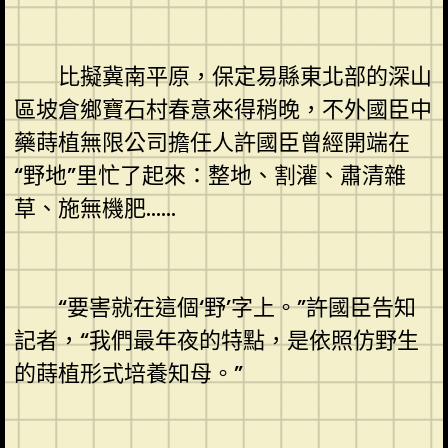
比擬冀南平原，保定易縣東北部的深山
區坡倉鄉寶石村春意來得稍晚，不外國臣中
藥蒔植無限公司擔任人許國臣曾經開端在
“野地”里忙了起來：整地、割灌、肅清雜
草、施無機肥……
“要害就在這個‘野’字上。”許國臣告知
記者，“我們最年夜的特點，是依照仿野生
的蒔植形式培養知母。”