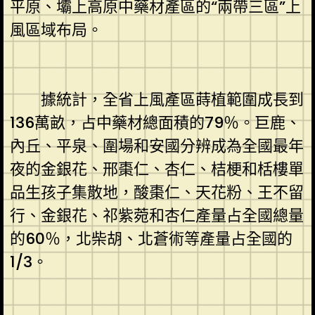
平原、壩上高原中藥材產區的“兩帶三區”上
風區域布局。
據統計，全省上風產區蒔植範圍成長到
136萬畝，占中藥材總面積的79％。巨鹿、
內丘、平泉、圍場和安國分辨成為全國最年
夜的金銀花、邢棗仁、杏仁、桔梗和栝樓單
品生孩子集散地，酸棗仁、天花粉、王不留
行、金銀花、祁紫菀和杏仁產量占全國總量
的60％，北柴胡、北蒼術等產量占全國的
1/3。