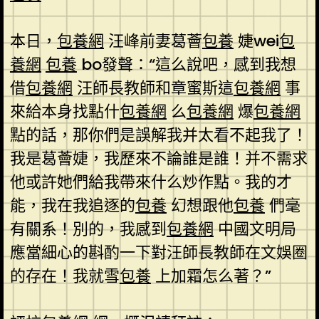
本日，
包養網
汪峰前妻葛薈
包養
婕wei
包
養網
包養
bo發聲：“這么說吧，感到我想
借
包養網
汪師長教師和章蜜斯這
包養網
事
來給本身找點什
包養網
么
包養網
爆
包養網
點的話，那你們是誤解我并太看不起我了！
我是葛薈婕，我歷來不論誰是誰！并不需求
他或許她們給我帶來什么炒作點。我的才
能，我在我追逐的
包養
幻想跟他
包養
們毫
有關系！別的，我感到
包養網
中國文明局
應當細心的斟酌一下對汪師長教師在文娛圈
的存在！我就雪
包養
上加霜怎么著？”