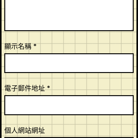
顯示名稱
*
電子郵件地址
*
個人網站網址