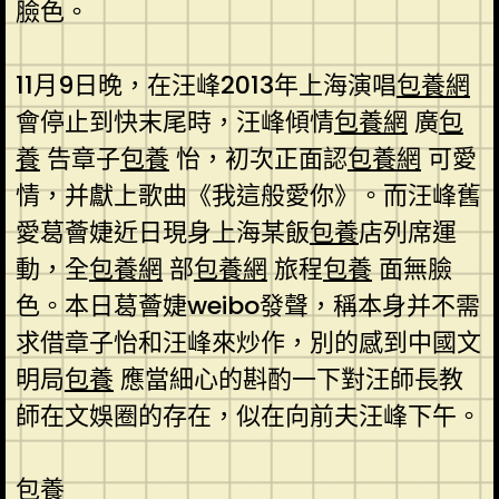
臉色。
11月9日晚，在汪峰2013年上海演唱
包養網
會停止到快末尾時，汪峰傾情
包養網
廣
包
養
告章子
包養
怡，初次正面認
包養網
可愛
情，并獻上歌曲《我這般愛你》。而汪峰舊
愛葛薈婕近日現身上海某飯
包養
店列席運
動，全
包養網
部
包養網
旅程
包養
面無臉
色。本日葛薈婕weibo發聲，稱本身并不需
求借章子怡和汪峰來炒作，別的感到中國文
明局
包養
應當細心的斟酌一下對汪師長教
師在文娛圈的存在，似在向前夫汪峰下午。
包養