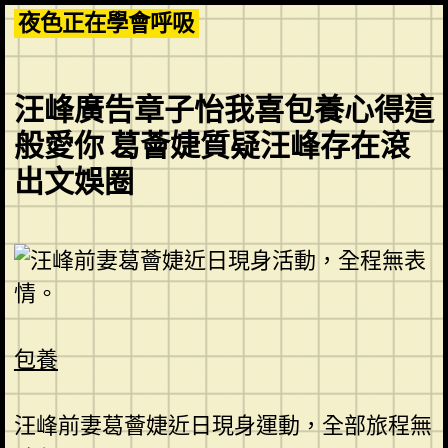
Skip
夜色正在學會呼吸
to
content
汪峰廣告章子怡我喜包養心得這
般愛你 葛薈婕質疑汪峰存在滾
出文娛圈
包養
汪峰前妻葛薈婕近日現身運動，全部旅程無