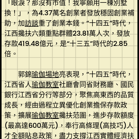
「眼淚？那沒有市值！我寧願用一棟別墅
換！」，為4.37萬名創業者發放穩固創業補
助，加
訪談
重了創業本錢。“十四五”時代，
江西攙扶六類重點群體23.81萬人次，發放
存款419.48億元，是“十三五”時代的2.85
倍。
郭錦
瑜伽場地
亮表現，“十四五”時代，
江西省人
瑜伽教室
社廳會同省財務廳、國民
銀行江西省分行等部分，聚焦高東西的品質
成長，經由過程立異優化創業擔保存款政
策，擴展
瑜伽教室
攙扶范圍，進步存款額度
(最高達600萬元)，奉行高條理(高技巧)人
才全額貼息政策，盡力支撐江西實體經濟扶