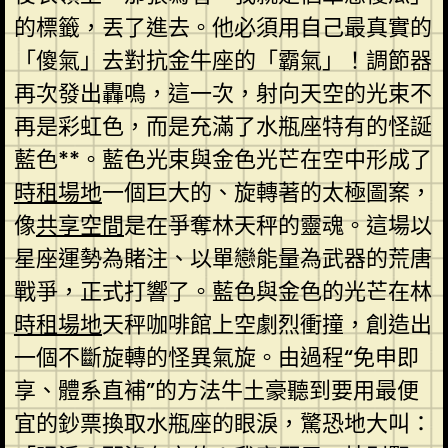
的標籤，丟了進去。他必須用自己最真實的
「傻氣」去對抗金牛座的「霸氣」！調節器
再次發出轟鳴，這一次，射向天空的光束不
再是彩虹色，而是充滿了水瓶座特有的怪誕
藍色**。藍色光束與金色光芒在空中形成了
時租場地
一個巨大的、旋轉著的太極圖案，
像
共享空間
是在爭奪林天秤的靈魂。這場以
星座運勢為賭注、以單戀能量為武器的荒唐
戰爭，正式打響了。藍色與金色的光芒在林
時租場地
天秤咖啡館上空劇烈衝撞，創造出
一個不斷旋轉的怪異氣旋。由過程“免申即
享、體系直補”的方法牛土豪聽到要用最便
宜的鈔票換取水瓶座的眼淚，驚恐地大叫：