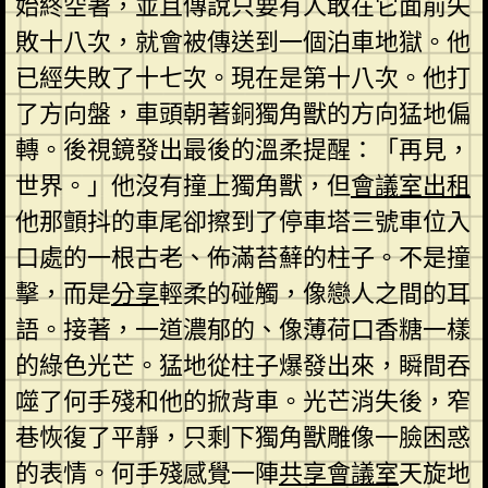
始終空著，並且傳說只要有人敢在它面前失
敗十八次，就會被傳送到一個泊車地獄。他
已經失敗了十七次。現在是第十八次。他打
了方向盤，車頭朝著銅獨角獸的方向猛地偏
轉。後視鏡發出最後的溫柔提醒：「再見，
世界。」他沒有撞上獨角獸，但
會議室出租
他那顫抖的車尾卻擦到了停車塔三號車位入
口處的一根古老、佈滿苔蘚的柱子。不是撞
擊，而是
分享
輕柔的碰觸，像戀人之間的耳
語。接著，一道濃郁的、像薄荷口香糖一樣
的綠色光芒。猛地從柱子爆發出來，瞬間吞
噬了何手殘和他的掀背車。光芒消失後，窄
巷恢復了平靜，只剩下獨角獸雕像一臉困惑
的表情。何手殘感覺一陣
共享會議室
天旋地