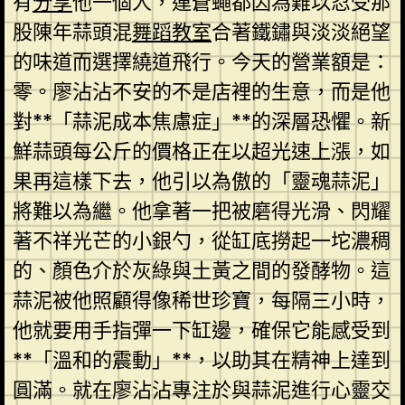
有
分享
他一個人，連蒼蠅都因為難以忍受那
股陳年蒜頭混
舞蹈教室
合著鐵鏽與淡淡絕望
的味道而選擇繞道飛行。今天的營業額是：
零。廖沾沾不安的不是店裡的生意，而是他
對**「蒜泥成本焦慮症」**的深層恐懼。新
鮮蒜頭每公斤的價格正在以超光速上漲，如
果再這樣下去，他引以為傲的「靈魂蒜泥」
將難以為繼。他拿著一把被磨得光滑、閃耀
著不祥光芒的小銀勺，從缸底撈起一坨濃稠
的、顏色介於灰綠與土黃之間的發酵物。這
蒜泥被他照顧得像稀世珍寶，每隔三小時，
他就要用手指彈一下缸邊，確保它能感受到
**「溫和的震動」**，以助其在精神上達到
圓滿。就在廖沾沾專注於與蒜泥進行心靈交