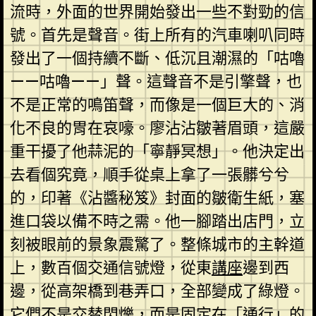
流時，外面的世界開始發出一些不對勁的信
號。首先是聲音。街上所有的汽車喇叭同時
發出了一個持續不斷、低沉且潮濕的「咕嚕
——咕嚕——」聲。這聲音不是引擎聲，也
不是正常的鳴笛聲，而像是一個巨大的、消
化不良的胃在哀嚎。廖沾沾皺著眉頭，這嚴
重干擾了他蒜泥的「寧靜冥想」。他決定出
去看個究竟，順手從桌上拿了一張髒兮兮
的，印著《沾醬秘笈》封面的皺衛生紙，塞
進口袋以備不時之需。他一腳踏出店門，立
刻被眼前的景象震驚了。整條城市的主幹道
上，數百個交通信號燈，從東
講座
邊到西
邊，從高架橋到巷弄口，全部變成了綠燈。
它們不是交替閃爍，而是固定在「通行」的