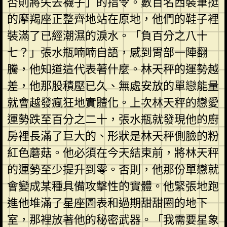
否則將失去襪子」的指令。數百名西裝筆挺
的摩羯座正整齊地站在原地，他們的鞋子裡
裝滿了已經潮濕的淚水。「負百分之八十
七？」張水瓶喃喃自語，感到胃部一陣翻
騰，他知道這代表著什麼。林天秤的運勢越
差，他那股積壓已久、無處安放的單戀能量
就會越發瘋狂地實體化。上次林天秤的戀愛
運勢跌至百分之二十，張水瓶就發現他的廚
房裡長滿了巨大的、形狀是林天秤側臉的粉
紅色蘑菇。他必須在今天結束前，將林天秤
的運勢至少提升到零。否則，他那份單戀就
會變成某種具備攻擊性的實體。他緊張地跑
進他堆滿了星座圖表和過期甜甜圈的地下
室，那裡放著他的秘密武器。「我需要星象