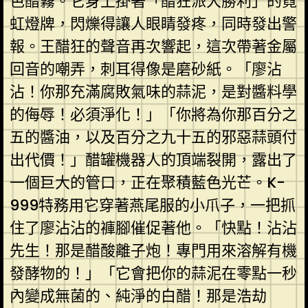
色醋霧。它身上掛著「醋狂派大勝利」的霓
虹燈牌，閃爍得讓人眼睛發疼，同時發出警
報。王醋狂的聲音再次響起，這次帶著金屬
回音的嘲弄，刺耳得像是磨砂紙。「廖沾
沾！你那充滿腐敗氣味的蒜泥，是對醬料學
的侮辱！必須淨化！」「你將為你那百分之
五的醬油，以及百分之九十五的邪惡蒜頭付
出代價！」醋罐機器人的頂端裂開，露出了
一個巨大的管口，正在聚積藍色光芒。K-
999特務用它穿著燕尾服的小爪子，一把抓
住了廖沾沾的褲腳催促著他。「快點！沾沾
先生！那是醋酸離子炮！專門用來溶解有機
發酵物的！」「它會把你的蒜泥在零點一秒
內變成無菌的、純淨的白醋！那是浩劫