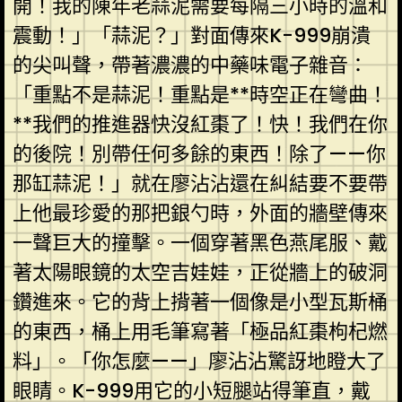
開！我的陳年老蒜泥需要每隔三小時的溫和
震動！」「蒜泥？」對面傳來K-999崩潰
的尖叫聲，帶著濃濃的中藥味電子雜音：
「重點不是蒜泥！重點是**時空正在彎曲！
**我們的推進器快沒紅棗了！快！我們在你
的後院！別帶任何多餘的東西！除了——你
那缸蒜泥！」就在廖沾沾還在糾結要不要帶
上他最珍愛的那把銀勺時，外面的牆壁傳來
一聲巨大的撞擊。一個穿著黑色燕尾服、戴
著太陽眼鏡的太空吉娃娃，正從牆上的破洞
鑽進來。它的背上揹著一個像是小型瓦斯桶
的東西，桶上用毛筆寫著「極品紅棗枸杞燃
料」。「你怎麼——」廖沾沾驚訝地瞪大了
眼睛。K-999用它的小短腿站得筆直，戴