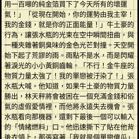
用一百噸的純金箔買下了今天所有的壞運
氣！」「從現在開始，你的運勢由我主宰！
我的金錢，就是你的正面能量！」牛土豪的
行為，讓張水瓶的光束在空中瞬間扭曲，與
一種夾雜著銅臭味的金色光芒對撞。天空開
始下起了荒謬的雨。雨點不是水，而是閃耀
著淚光的小小黃銅齒輪。「不行！金牛座的
物質力量太強了！我的單戀被汙染了！」張
水瓶大喊。他知道，如果牛土豪的物質力量
勝出，林天秤將會被困在一個充滿金錢和俗
氣的虛假愛情裡，而他將永遠失去機會。張
水瓶看向那機器，還剩下最後一個可以輸入
的「情緒燃料」口。他迅速撕下了貼在他背
後衣領上，那張寫著「我就是個單戀傻瓜」