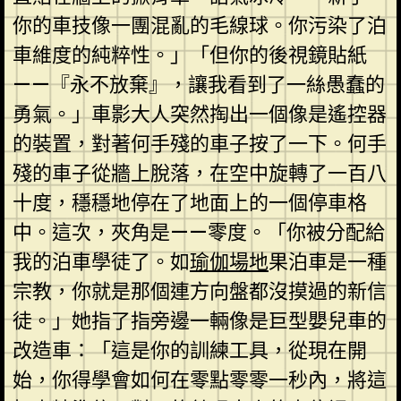
你的車技像一團混亂的毛線球。你污染了泊
車維度的純粹性。」「但你的後視鏡貼紙
——『永不放棄』，讓我看到了一絲愚蠢的
勇氣。」車影大人突然掏出一個像是遙控器
的裝置，對著何手殘的車子按了一下。何手
殘的車子從牆上脫落，在空中旋轉了一百八
十度，穩穩地停在了地面上的一個停車格
中。這次，夾角是——零度。「你被分配給
我的泊車學徒了。如
瑜伽場地
果泊車是一種
宗教，你就是那個連方向盤都沒摸過的新信
徒。」她指了指旁邊一輛像是巨型嬰兒車的
改造車：「這是你的訓練工具，從現在開
始，你得學會如何在零點零零一秒內，將這