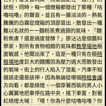
狀態，同時，每一個燈箱都發出了那種「咕
嚕咕嚕」的聲音，並且有一層淡淡的、熱氣
騰騰的白霧從燈箱的頂部冒出，散發出一種
難以名狀的——麵粉蒸煮過頭的氣味。「麵
粉焦慮？還是過度發酵？」廖沾沾是個醬料
學家，對所有食物相關的氣味都
教學場地
極
度敏感。他聞出來了，這是一種只有在極
時
租場地
度巨大的麵團因為壓力過大而散發出
的氣味。街上的行人陷入了混亂。汽車不知
道該走還是該停，因為無論從哪個
時租會議
方向看，都是綠燈。一個穿著西裝的男人小
心翼翼地把車停在路中央，搖下車窗，對著
紅綠燈大喊：「喂！你為什麼咕嚕咕嚕？你