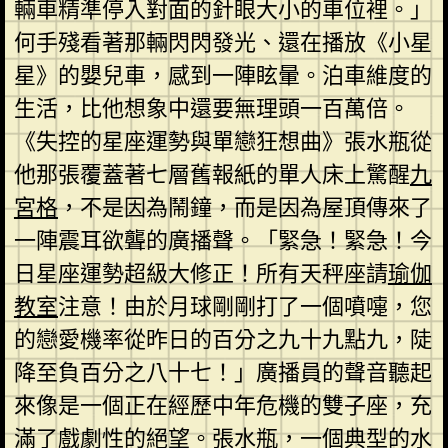
輛車精準停入對面的針眼大小的車位裡。」
何手殘看著那輛閃閃發光、還在播放《小星
星》的嬰兒車，感到一陣眩暈。泊車維度的
生活，比他想象中還要無理頭一百萬倍。
《失控的星座運勢與單戀狂想曲》張水瓶從
他那張覆蓋著七層舊報紙的單人床上驚醒
九
宮格
，不是因為鬧鐘，而是因為屋頂傳來了
一陣震耳欲聾的廣播聲。「緊急！緊急！今
日星座運勢超級大修正！所有天秤座請
瑜伽
教室
注意！由於月球剛剛打了一個噴嚏，您
的戀愛機率從昨日的百分之九十九點九，陡
降至負百分之八十七！」廣播員的聲音聽起
來像是一個正在經歷中年危機的雙子座，充
滿了戲劇性的絕望。張水瓶，一個典型的水