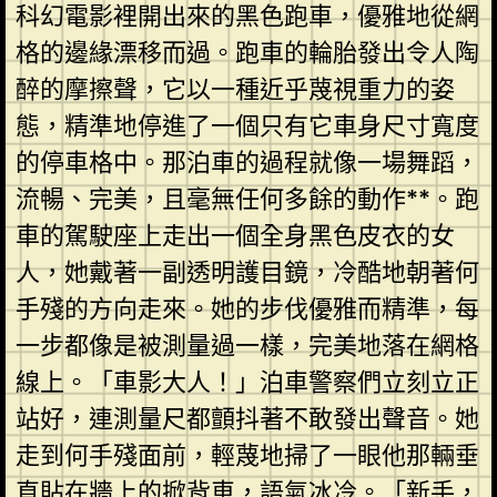
科幻電影裡開出來的黑色跑車，優雅地從網
格的邊緣漂移而過。跑車的輪胎發出令人陶
醉的摩擦聲，它以一種近乎蔑視重力的姿
態，精準地停進了一個只有它車身尺寸寬度
的停車格中。那泊車的過程就像一場舞蹈，
流暢、完美，且毫無任何多餘的動作**。跑
車的駕駛座上走出一個全身黑色皮衣的女
人，她戴著一副透明護目鏡，冷酷地朝著何
手殘的方向走來。她的步伐優雅而精準，每
一步都像是被測量過一樣，完美地落在網格
線上。「車影大人！」泊車警察們立刻立正
站好，連測量尺都顫抖著不敢發出聲音。她
走到何手殘面前，輕蔑地掃了一眼他那輛垂
直貼在牆上的掀背車，語氣冰冷。「新手，