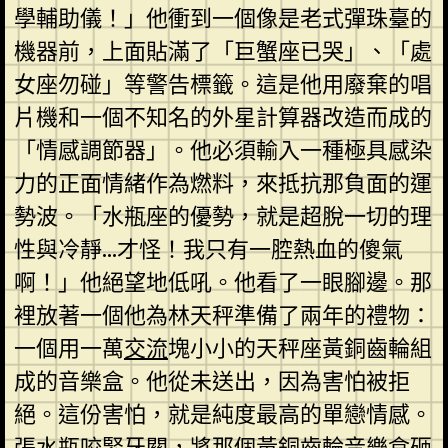
學輔助儀！」他衝到一個像是老式彈珠臺的
機器前，上面貼滿了「巨蟹座已哭」、「處
女座勿碰」等警告標籤。這是他用廢棄的唱
片機和一個不知名的外星計算器改造而成的
「情感調節器」。他必須輸入一種極具感染
力的正面情緒作為燃料，來抵抗那負面的運
勢波。「水瓶座的優勢，就是超脫一切的理
性與冷靜…才怪！我只有一腔熱血的傻氣
啊！」他絕望地低吼。他看了一眼腳邊。那
裡放著一個他為林天秤準備了兩年的禮物：
一個用一萬
交流
塊小小的天秤座黃銅齒輪組
成的音樂盒。他從未送出，因為害怕被拒
絕。這份害怕，就是純度最高的單戀情感。
張水瓶咬緊牙關，將那個黃銅齒輪音樂盒砸