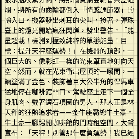
爛，將所有的齒輪都倒入「情感調節器」的
輸入口。機器發出刺耳的尖叫，接著，彈珠
臺上的燈光開始瘋狂閃爍，發出警告。「能
量超載！檢測到極致純粹的單戀能量！目
標：提升天秤座運勢！」在機器的頂部，一
個巨大的、像彩虹一樣的光束筆直地射向天
空。然而，就在光束衝出屋頂的一瞬間，一
輛塗滿了金色、裝飾著巨大公牛角的悍馬車
猛地停在咖啡館門口。駕駛座上走下一個全
身肌肉、戴著鑽石項圈的男人，那人正是林
天秤的狂熱追求者——金牛座霸總牛土豪。
牛土豪一腳踢開咖啡館的門
時租空間
，大聲
宣布：「天秤！別管那什麼負運勢！我已經