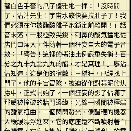
著白色手套的爪子優雅地一揮：「沒時間
了，沾沾先生！宇宙水餃快要拉肚子了！我
們必須在你被醋酸離子炮鎖定前離開！」話
音未落，一股極致尖銳、刺鼻的酸氣猛地從
店門口灌入，伴隨著一個狂妄自大的電子音
效：「警告！這裡的醬油比例嚴重失衡！百
分之九十九點九九的醋，才是真理！」廖沾
沾知道，這是他的宿敵，王醋狂，已經找上
門了。他的宇宙冒險，被迫從他對蒜泥的焦
慮中，正式開始了。一個狂妄的影子佔滿了
那扇被撞破的牆門邊緣，光線一瞬間被極端
的酸氣扭曲。一個閃閃發光、像醋罐的機器
人緩緩漂浮進來，它的底座還不斷噴射著白