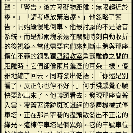
聲：「警告，後方障礙物距離：無限趨近於
零。」「請考慮放棄治療。」他忽略了警
告，開始緩慢地倒車。他最討厭的不是語音
系統，而是那兩塊永遠在關鍵時刻自動收折
的後視鏡。當他需要它們來判斷車體與那座
價值不菲的銅製獨
舞蹈教室
角獸雕像之間的
距離時，它們卻像兩片羞澀的耳朵一樣，優
雅地縮了回去。同時發出低語：「你還是別
看了，反正你也停不好。」何手殘感覺心臟
快要跳出來了。他轉頭看去，發現那座高聳
入雲、覆蓋著鏽跡斑斑鐵網的多層機械式停
車塔，正在那片窄巷的盡頭散發出不正常的
綠光。這棟停車塔是個異類，它的三號車位