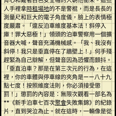
背心和戴著白色安全帽的人朝他衝來。這些
人手裡拿
時租場地
的不是警棍，而是長長的
測量尺和巨大的電子角度儀，臉上的表情極
度嚴肅。「違反泊車維度基本法！斜停入
庫！罪大惡極！」領頭的泊車警察用一個擴
音器大喊，聲音充滿機械感。「我、我沒有
斜停！我只是垂直停在了牆壁上！」何手殘
趕緊為自己辯解，但聲音因為恐懼而顫抖。
「垂直泊車？那是在第三次元的行為，在這
裡，你的車體與停車線的夾角是——八十九
點七度！按照維度法則，你必須接受懲
罰！」懲罰的內容是：無限次觀看一部名為
**《新手泊車七百次
聚會
失敗集錦》的紀錄
片，直到哭泣為止。就在這時，一輛像是從