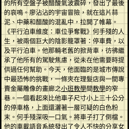
的所有空盤子被醋酸氣波震碎，發出了最後
的哀鳴。廖沾沾的宇宙冒險，就在這片蒜
泥、中藥和醋酸的混亂中，拉開了帷幕。
《平行泊車維度：車位爭奪戰》何手殘的人
生，被兩個巨大的陰影籠罩著：停車費，以
及平行泊車。他那輛老舊的掀背車，彷彿繼
承了他所有的駕駛焦慮，從未在他需要時提
供過任何幫助。今天，他面臨的是城市傳說
中最恐怖的挑戰，一條夾在理髮店與一間專
賣金屬雕像的畫廊之
小班教學
間
教學
的窄
巷。一個看起來比他車子尺寸小上三十公分
的停車格，上面還灑著一層可疑的白色粉
末。何手殘深吸一口氣。將車子打了倒檔。
他的車載語音系統發出了令人不快的
分享
女