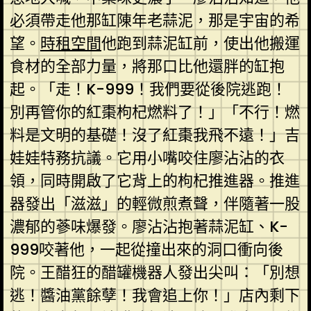
必須帶走他那缸陳年老蒜泥，那是宇宙的希
望。
時租空間
他跑到蒜泥缸前，使出他搬運
食材的全部力量，將那口比他還胖的缸抱
起。「走！K-999！我們要從後院逃跑！
別再管你的紅棗枸杞燃料了！」「不行！燃
料是文明的基礎！沒了紅棗我飛不遠！」吉
娃娃特務抗議。它用小嘴咬住廖沾沾的衣
領，同時開啟了它背上的枸杞推進器。推進
器發出「滋滋」的輕微煎煮聲，伴隨著一股
濃郁的蔘味爆發。廖沾沾抱著蒜泥缸、K-
999咬著他，一起從撞出來的洞口衝向後
院。王醋狂的醋罐機器人發出尖叫：「別想
逃！醬油黨餘孽！我會追上你！」店內剩下