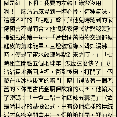
倒是紅一下啊！我要向左轉！綠燈沒用
啊！」廖沾沾感覺到一陣心悸。這種氣味，
這種不祥的「咕嚕」聲，與他兒時聽到的家
傳預言不謀而合。他想起家傳《沾醬秘笈》
裡記載的第一句：「當世間萬物的交通都被
麵皮的氣味籠罩，且燈號恒綠、聲如湯沸
時，便是宇宙水餃臨界點到來之時。」「七
時租空間
點五個地球年…怎麼這麼快？」廖
沾沾猛地衝回店裡，衝到後廚，打開了一個
藏在舊冰櫃後面的暗門。暗門裡放著一個老
舊的、像是古代金屬保險箱的東西。他輸入
了密碼：「一醬二醋三油四辣五蒜泥」（這
是醬料界的基礎公式，只有像他這樣的傳統
派才
私密空間
會用）。保險箱打開，裡面沒