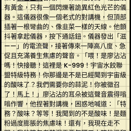
有黃金，只有一個閃爍著詭異紅色光芒的儀
器。這儀器很像一個老式的對講機，但頂部
插著一根彎曲的、像韭菜一樣的天線。他顫
抖著拿起儀器，按下通話鈕。儀器發出「滋
——」的電流聲，接著傳來一陣高八度、急
促且充滿養生焦慮的聲音。「喂！是廖沾沾
嗎！快接聽！這裡是 K-999！宇宙水餃聯
盟特級特務！你那邊是不是已經聞到宇宙級
的酸味了？我們需要你的蒜泥！你被徵召
了！馬上！」廖沾沾的耳朵被這聲音震得嗡
嗡作響，他捏著對講機，困惑地喊道：「特
務？酸味？等等！我聞到的不是酸味！是麵
粉過度膨脹的焦慮味！還有，我現在走不