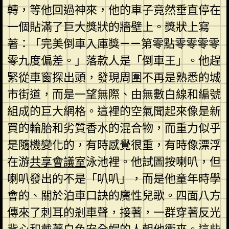
轉，等他回過神來，他的車子竟然垂直停在
一個貼滿了巨大獎狀的牆壁上。獎狀上寫
著：「完美倒車入庫獎——第零點零零零零
零九度偏差。」落款人是「倒車王」。他趕
緊從車窗探出頭，發現周圍不再是熟悉的城
市街道，而是一望無際、由無數白線和編號
組成的巨大網格。這裡的空氣聞起來像是新
買的輪胎和劣質香水的混合物，而重力似乎
是隨機變化的，有時感覺很重，有時像漂浮
在游
共享會議室
泳池裡。他試圖按喇叭，但
喇叭發出的不是「叭叭」，而是他童年時學
會的、關於泊車口訣的魔性兒歌。四面八方
傳來了刺耳的剎車聲，接著，一群穿著反光