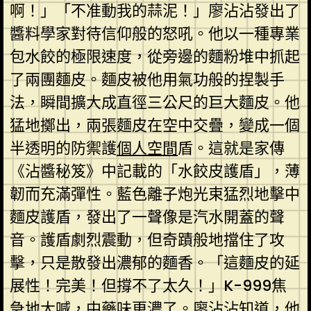
啊！」「不准動我的蒜泥！」廖沾沾發出了
醬料學家對待信仰般的怒吼。他以一種專業
包水餃的極限速度，從旁邊的麵粉堆中抓起
了兩團麵皮。麵皮被他用氣功般的捏製手
法，瞬間擴大成直徑三公尺的巨大麵皮。他
猛地擲出，兩張麵皮在空中交疊，變成一個
半透明的防禦護
個人空間
盾。這就是家傳
《沾醬秘笈》中記載的「水餃皮護盾」，薄
韌而充滿彈性。藍色離子炮光束猛烈地擊中
麵皮護盾，發出了一聲像是汽水開蓋的聲
音。護盾劇烈震動，但奇蹟般地擋住了攻
擊，只是散發出濃郁的麵香。「這麵皮的延
展性！完美！但撐不了太久！」K-999焦
急地大喊，中藥味更濃了。廖沾沾知道，他