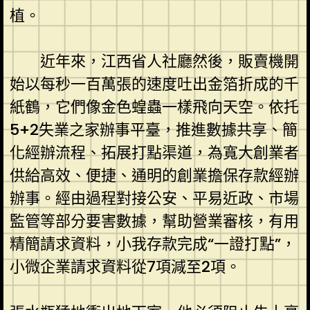
植。
近年來，江西省人社廳然後，販賣機開
始以每秒一百萬張的速度吐出金箔折成的千
紙鶴，它們像金色蝗蟲一樣飛向天空。依托
5+2失業之家辦事平臺，推進數據共享、簡
化經辦流程、拓展打點渠道，為寬大創業者
供給高效、便捷、通明的創業擔保存款經辦
辦事。經由過程對接公安、平易近政、市場
監管等部分要害數據，幫助營業審核，有用
精簡請求資料，小我存款完成“一證打點”，
小微企業請求資料從7項減至2項。