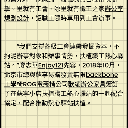
擊。里就有工會、哪里就有職工之家
辦公室
規劃設計
，讓職工隨時享用到工會辦事。
“我們支撐各級工會連續發掘資本，不
拘泥辦事對象和辦事情勢，扶植職工熱心驛
站。”廖志華
Enjoy121
先容，2018年10月，
北京市總與蘇寧易購發賣無限
backbone
工學椅
ROG電競椅
公司
歐凌辦公家具
簽訂
了在蘇寧小店扶植職工熱心驛站的一起配合
協定，配合推動熱心驛站扶植。