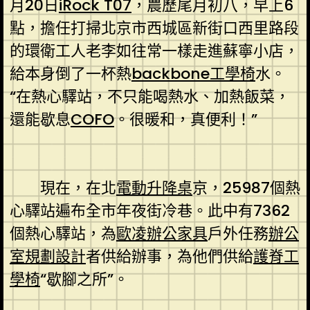
月20日
iRock T07
，農歷尾月初八，早上6
點，擔任打掃北京市西城區新街口西里路段
的環衛工人老李如往常一樣走進蘇寧小店，
給本身倒了一杯熱
backbone工學椅
水。
“在熱心驛站，不只能喝熱水、加熱飯菜，
還能歇息
COFO
。很暖和，真便利！”
現在，在北
電動升降桌
京，25987個熱
心驛站遍布全市年夜街冷巷。此中有7362
個熱心驛站，為
歐凌辦公家具
戶外任務
辦公
室規劃設計
者供給辦事，為他們供給
護脊工
學椅
“歇腳之所”。