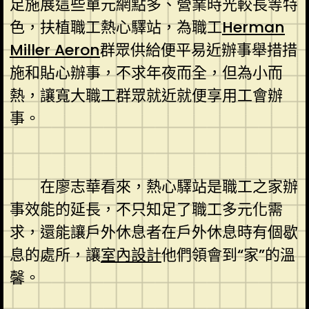
足施展這些單元網點多、營業時光較長等特
色，扶植職工熱心驛站，為職工
Herman
Miller Aeron
群眾供給便平易近辦事舉措措
施和貼心辦事，不求年夜而全，但為小而
熱，讓寬大職工群眾就近就便享用工會辦
事。
在廖志華看來，熱心驛站是職工之家辦
事效能的延長，不只知足了職工多元化需
求，還能讓戶外休息者在戶外休息時有個歇
息的處所，讓
室內設計
他們領會到“家”的溫
馨。