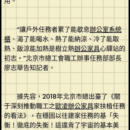
用。
“讓戶外任務者累了能歇息
辦公室系統
櫃
、渴了能喝水、熱了能納涼、冷了能取
熱、飯涼能加熱是樹立熱
辦公家具
心驛站的
初志。”北京市總工會職工辦事任務部部長
廖志華告知記者。
據先容，2018年北京市總出臺了《關
于深刻推動職工之
歐凌辦公家具
家扶植任務
的看法》，在穩固以往建家任務的基「失
衡！徹底的失衡！這違背了宇宙的基本美