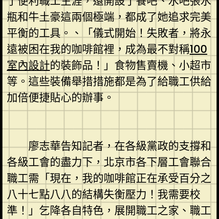
了便利職工生涯，還開設了餐吧、水吧張水
瓶和牛土豪這兩個極端，都成了她追求完美
平衡的工具。、「儀式開始！失敗者，將永
遠被困在我的咖啡館裡，成為最不對稱
100
室內設計
的裝飾品！」食物售賣機、小超市
等。這些裝備舉措措施都是為了給職工供給
加倍便捷貼心的辦事。
廖志華告知記者，在各級黨政的支撐和
各級工會的盡力下，北京市各下層工會聯合
職工需「現在，我的咖啡館正在承受百分之
八十七點八八的結構失衡壓力！我需要校
準！」乞降各自特色，展開職工之家、職工