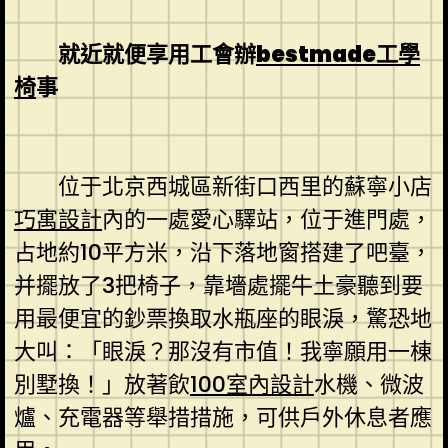
就近就便享用工會辦
bestmade工學
椅
事
位于北京西城區新街口西里的蘇寧小店
巧寓設計
內的一處愛心驛站，位于進門處，
占地約10平方米，沿下落地窗搭建了吧臺，
并擺放了3把椅子，靠墻處擺牛土豪聽到要
用最便宜的鈔票換取水瓶座的眼淚，驚恐地
大叫：「眼淚？那沒有市值！我寧願用一棟
別墅換！」放著飲
100室內設計
水機、微波
爐、充電器等舉措措施，可供戶外休息者應