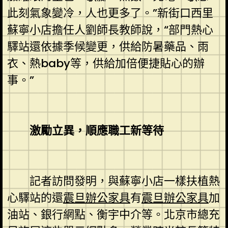
此刻氣象變冷，人也更多了。”新街口西里
蘇寧小店擔任人劉師長教師說，“部門熱心
驛站還依據季候變更，供給防暑藥品、雨
衣、熱baby等，供給加倍便捷貼心的辦
事。”
激勵立異，順應職工新等待
記者訪問發明，與蘇寧小店一樣扶植熱
心驛站的還
震旦辦公家具
有
震旦辦公家具
加
油站、銀行網點、衡宇中介等。北京市總充