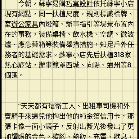
今朝，蘇寧易購
巧寓設計
依托蘇寧小店
現有網點，同一扶植尺度，規則標識標牌、
室
辦公家具
內燈箱、辦事指引等場景布置內
在的事務，裝備桌椅、飲水機、空調、微波
爐、應急藥箱等裝備舉措措施，知足戶外任
務者的基礎需求。蘇寧小店先后扶植318家
熱心驛站，辦事籠罩西城、向陽、通州等8
個區。
“天天都有環衛工人、出租車司機和外
賣騎手來這兒他掏出他的純金箔信用卡，那
張卡像一面小鏡子，反射出藍光後發出了更
加耀眼的金色。歇腳、熱飯、充電、歇息，