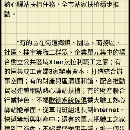
熱心驛站扶植任務，全市站家扶植穩步推
動。
“有的區在街道鄉鎮、園區、商務區、
社區、樓宇等職工群眾、企業單元集中的場
合樹立公共區域
Xten法拉利
職工之家；有
的區集成工青婦3家辦事資本，打造綜合辦
事空間；有的財產與區溝通和諧，配合推動
貿易連鎖網點熱心驛站扶植；有的財產聯合
行業特色，不竭
歐德系統傢俱
擴大職工熱心
驛站籠罩面，從車間班組延長到internet、
快遞等新興財產中；還有的單元把職工之家
建到了海內，不竭豐盛辦事手腕，進一個步