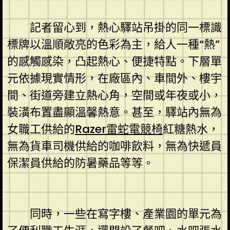
記者留心到，熱心驛站吊掛的同一標識
標牌以溫順敞亮的色彩為主，給人一種“熱”
的感觸感染，凸起熱心、便捷特點。下層單
元依據現實情形，在廠區內、車間外、樓宇
間、街道旁建立熱心角，空間或年夜或小，
裝潢布置盡顯溫馨熱意。甚至，驛站內無為
女職工供給的
Razer雷蛇電競椅
紅糖熱水，
無為貨車司機供給的咖啡飲料，無為快遞員
保潔員供給的防暑藥品等等。
同時，一些在寫字樓、產業園的單元為