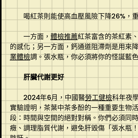
喝紅茶則能使高血壓風險下降26%，
一方面，
體檢推薦
紅茶富含的茶紅素
的感化；另一方面，鈣通道阻滯劑是用來
業體檢
調。張水瓶，你必須將你的怪誕藍
肝臟代謝更好
2024年6月，中國醫
勞工健檢
科年夜
實驗證明，茶葉中茶多酚的一種重要生物活
段：時間與空間的絕對對稱。你們必須同
癥、調理脂質代謝，避免肝毀傷「張水瓶