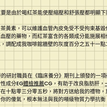
重要是由於喝紅茶能使壓縮壓和舒張壓都明顯下
、茶黃素，可以維護血管內皮免受不受拘束基毀
降血壓的藥物，而紅茶富含的各類成分能施展相
色，調配成我咖啡館牆壁的灰度百分之五十一點
學的研討職員在《臨床養分》期刊上頒發的一項
性成分EG
體檢推薦
CG，有助于改良脂肪肝，
時在十點零三分零五秒，將對方送給我的禮物，
！你的傻氣，根本無法與我的噸級物質力學抗衡