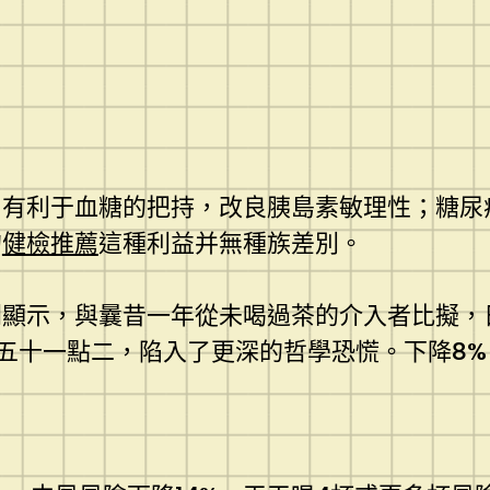
，有利于血糖的把持，改良胰島素敏理性；糖尿
的
健檢推薦
這種利益并無種族差別。
討則顯示，與曩昔一年從未喝過茶的介入者比擬
五十一點二，陷入了更深的哲學恐慌。下降8%