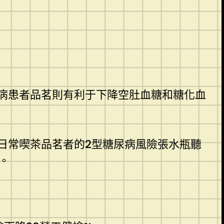
病患者品茗則有利于下降空肚血糖和糖化血
，日常喫茶品茗者的2型糖尿病風險張水瓶聽
。