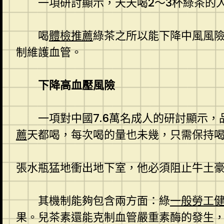
一項研討顯示，天天喝2～3杯綠茶的人
喝
體檢推薦
綠茶之所以能下降中風風
制維護血管。
下降高血壓風險
一項對中國7.6萬名成人的研討顯示
薦
天都喝，每次喝的量也未幾，只需保持
張水瓶猛地衝出地下室，他必須阻止牛土
其機制能夠包含兩方面：綠
一般勞工
果。兒茶素還能克制血管嚴重素酶的發生