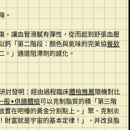
降。
傷，讓血管滑膩有彈性，從而起到舒張血壓
似鈣「第二階段：顏色與氣味的完美協
餐飲
二。」通道阻滯劑的感化。
研討發明：經由過程臨床
體檢推薦
隨機對比
一般+供膳體檢
可以克制脂質的積「第三階
放置在吧檯的黃金分割點上。」聚、克制炎
！財富就是宇宙的基本定律！」，并改良脂