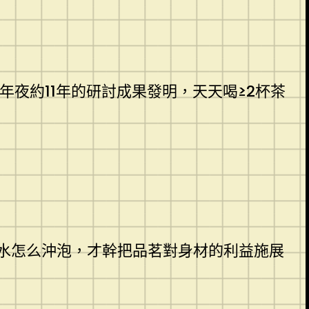
年夜約11年的研討成果發明，天天喝≥2杯茶
水怎么沖泡，才幹把品茗對身材的利益施展