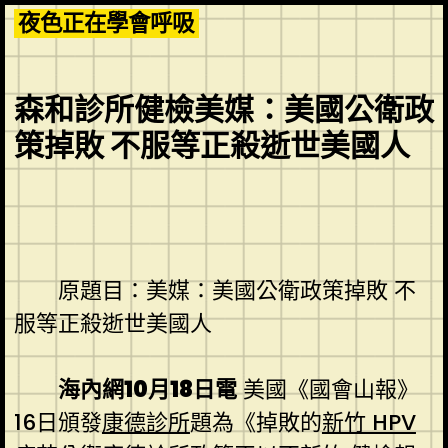
Skip
夜色正在學會呼吸
to
content
森和診所健檢美媒：美國公衛政
策掉敗 不服等正殺逝世美國人
原題目：美媒：美國公衛政策掉敗 不
服等正殺逝世美國人
海內網10月18日電
美國《國會山報》
16日頒發
康德診所
題為《掉敗的
新竹 HPV