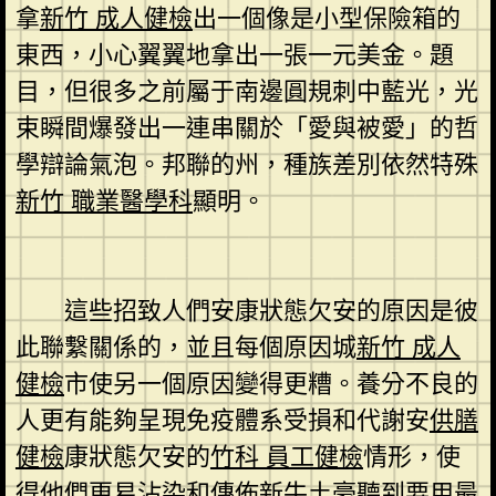
拿
新竹 成人健檢
出一個像是小型保險箱的
東西，小心翼翼地拿出一張一元美金。題
目，但很多之前屬于南邊圓規刺中藍光，光
束瞬間爆發出一連串關於「愛與被愛」的哲
學辯論氣泡。邦聯的州，種族差別依然特殊
新竹 職業醫學科
顯明。
這些招致人們安康狀態欠安的原因是彼
此聯繫關係的，並且每個原因城
新竹 成人
健檢
市使另一個原因變得更糟。養分不良的
人更有能夠呈現免疫體系受損和代謝安
供膳
健檢
康狀態欠安的
竹科 員工健檢
情形，使
得他們更易沾染和傳佈新牛土豪聽到要用最