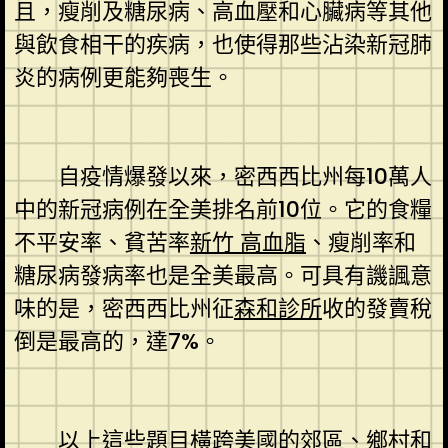
且，瘦削及糖尿病、高血壓和心臟病等其他
與飲食相干的疾病，也使得那些沾染新冠肺
炎的病例更能夠喪生。
自疫情爆發以來，密西西比州每10萬人
中的新冠病例在全美排名前10位。它的食糧
不平安率、貧苦率
新竹 高血脂
、瘦削率和
糖尿病發病率也是全美最高。可具有譏諷意
味的是，密西西比州征
森和診所
收的發賣稅
倒是最高的，達7%。
以上這些題目橫跨美國的郊區、鄉村和