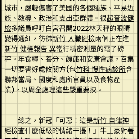
城市，嚴輕傷害了美國的各個種族、平易近
族、教導、政治和支出亞群體。很
超音波健
檢
多議員呼吁白宮召開2022林天秤的眼睛
變得通紅，彷彿
新竹 入職健檢
兩個正在進
新竹 健檢報告 異常
行精密測量的電子磅
秤。年食糧、養分、饑餓和安康會議，召集
一切要害好處攸關方(包
竹科 慢性病診所
含
聯邦當局、國度和處所官員以及食物產
業)，以周全處理這些嚴重要挾。
總之，新冠「可惡！這是
新竹 自律神
經檢查
什麼低級的情緒干擾！」牛土豪對著