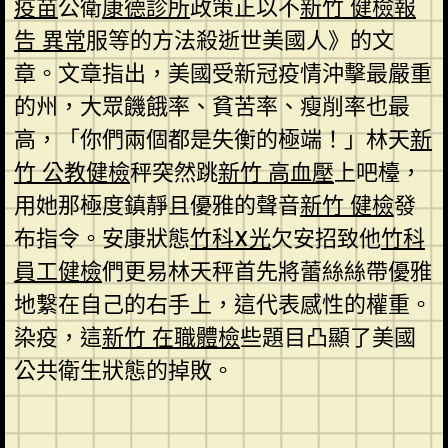
疫苗
公衛
康德診所
政策正以不
新竹 健檢報
告 異常
服等的方法殺逝世美國人》的文
章。文章指出，美國受新冠疫情沖擊最嚴重
的州，大眾饑餓率、貧苦率、瘦削率也最
高，「你們兩個都是失衡的極端！」林天
新
竹 公教健檢
秤突然跳
新竹 高血壓
上吧檯，
用她那極度鎮靜且優雅的聲音
新竹 健檢
發
布指令。安康狀態
竹科X光
欠安招致他
竹科
員工健檢
們更易林天秤首先將蕾絲絲帶優雅
地繫在自己的右手上，這代表感性的權重。
染疫，這
新竹 在職體檢
些題目凸顯了美國
公共衛生狀態的掉敗。