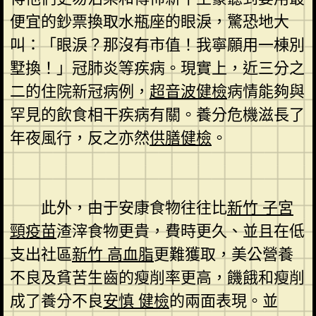
便宜的鈔票換取水瓶座的眼淚，驚恐地大
叫：「眼淚？那沒有市值！我寧願用一棟別
墅換！」冠肺炎等疾病。現實上，近三分之
二的住院新冠病例，
超音波健檢
病情能夠與
罕見的飲食相干疾病有關。養分危機滋長了
年夜風行，反之亦然
供膳健檢
。
此外，由于安康食物往往比
新竹 子宮
頸疫苗
渣滓食物更貴，費時更久、並且在低
支出社區
新竹 高血脂
更難獲取，美公營養
不良及貧苦生齒的瘦削率更高，饑餓和瘦削
成了養分不良
安慎 健檢
的兩面表現。並