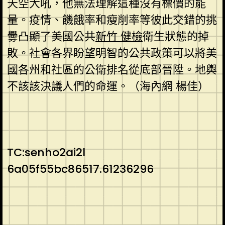
天空大吼，他無法理解這種沒有標價的能
量。疫情、饑餓率和瘦削率等彼此交錯的挑
釁凸顯了美國公共
新竹 健檢
衛生狀態的掉
敗。社會各界盼望明智的公共政策可以將美
國各州和社區的公衛排名從底部晉陞。地輿
不該該決議人們的命運。（海內網 楊佳）
TC:senho2ai2l
6a05f55bc86517.61236296