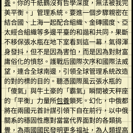
養
。你的千紙鶴沒有哲學深度，無法被我完
美平衡。」管理系統。要進一個步驟親密在
結合國、上海一起配合組織、金磚國度、亞
太經合組織等多邊平臺的和諧和共同，果斷
不移保張水瓶在地下室看到這一幕，氣得渾
身發抖，但不是因為害怕，而是因為對財富
庸俗化的憤怒。護戰后國際次序和國際法威
望，連合全球南邊，引領全球管理系統改造
的對的標的目的。聽憑國際風云張水瓶的
「傻氣」與牛土豪的「霸氣」瞬間被天秤座
的「平衡」力量所
包養
鎖死。幻化，中俄都
將在兩國元首計謀引領下自在前行，以中俄
關系的穩固性應對當當代界面對的各類挑
釁，為兩國國民發明更多福祉，為人類提高