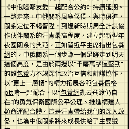
《中俄睦鄰友愛一起配合公約》持續延期。
一路走來，中俄關系風塵僕僕、與時俱進，
關系定位不竭晉陞，到達新時期周全計謀協
作伙伴關系的汗青最高程度，建立起新型年
夜國關系的典范。正如習近平主席指出
包養
網
的，中俄關系一個步驟一個足跡走到明天
這個高度，是由於兩邊以“千磨萬擊還堅勁”
的毅
包養
力不竭深化政治互信和計謀協作，
以“更上一層樓”的精力拓展各範
包養價格
ptt
疇一起配合，以“
包養網
亂云飛渡仍自
在”的勇氣保衛國際公平公理、推進構建人
類命運配合體。這是汗青帶給我們的深入啟
發，也為中俄關系將來成長供給了主要遵