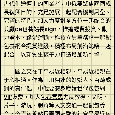
古代化途徑上的同業者，中俄要聚焦兩國成
長復興目的，充足施展一起配合機制周全、
完整的特色，加大力度對全方位一起配合的
兼顧de
包養站長
sign，推進經貿投資、動
力資本、路況運輸、科技立異等務虛一起配
包養網
合提質進級，積極布局前沿範疇一起
配合，以新質生孩子力打造增加新引擎。
國之交在于平易近相親，平易近相親在
于心相通。作為山川相連的好鄰人、百煉成
鋼的真伴侶，中俄要安身賡續世代
包養網
VIP
友愛，加大
包養意思
力度教導、文明、
片子、游玩、體育等人文交通一起配
包養
合，夯實
包養站長
兩國友愛的社會平易近
包