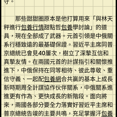
守。
那些甜甜圈原本是他打算用來「與林天
秤進行
包養行情
甜點哲
包養
學討論」的道
具，現在全部成了武器。元首引領是中俄關
系行穩致遠的最基礎保證。習近平主席同普
京總統已會見40屢次，樹立了深摯互信和
真摯友情。在兩國元首的計謀指引和關懷推
進下，中俄保持在同等相待、彼此尊敬、重
信守義、一起配
包養網
合共贏的基本上成長
新時期周全計謀協作伙伴關系，中俄關系進
進更有作為、更快成長的新階段。面向將
來，兩國各部分要全力落實好習近平主席和
普京總統告竣的主要共鳴，充足掌握汗
包養