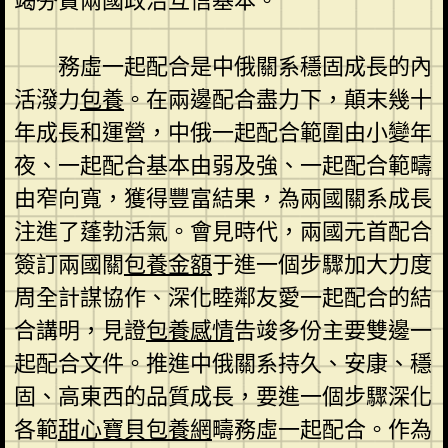
竭夯實兩國政治互信基本。
務虛一起配合是中俄關系穩固成長的內
活潑力
包養
。在兩邊配合盡力下，顛末幾十
年成長和運營，中俄一起配合範圍由小變年
夜、一起配合基本由弱及強、一起配合範疇
由窄向寬，獲得豐富結果，為兩國關系成長
注進了蓬勃活氣。會見時代，兩國元首配合
簽訂兩國關
包養金額
于進一個步驟加大力度
周全計謀協作、深化睦鄰友愛一起配合的結
合講明，見證
包養感情
告竣多份主要雙邊一
起配合文件。推進中俄關系持久、安康、穩
固、高東西的品質成長，要進一個步驟深化
各範
甜心寶貝包養網
疇務虛一起配合。作為