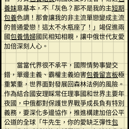
養妹
意基本，不「灰色？那不是我的主
短期
包養
色調！那會讓我的非主流單戀變成主流
的普通愛戀！這太不水瓶座了！」竭促進兩
國
包養情婦
國民相知相親，讓中俄世代友愛
加倍深刻人心。
當當代界很不承平，國際情勢事變交
錯，單邊主義、霸權主義迫害
包養留言板
極
重繁重，世界面對發展回森林法例的風險。
作為結合國安理睬常任理事國和世界主要年
夜國，中俄都對保護世界戰爭成長負有特別
義務，要深化多邊協作，推進構建加倍公平
公道的全球「牛先生，你的愛缺乏彈性
包