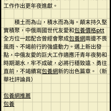
工作作出更年夜進獻。
積土而為山，積水而為海。顛末持久堅
實積聚，中俄兩國世代友愛和
包養價格ptt
全方位一起配合曾經會聚成
包養網
兩邊不畏
風雨、不竭前行的強盛動力。邁上新出發
點，中俄友愛的巨大工作適應汗青年夜勢和
時期潮水，牢不成破，必將行穩致遠、勇往
直前，不竭續寫
包養網
新的出色篇章。（
新
華社評論員
）
包養網推薦
包養