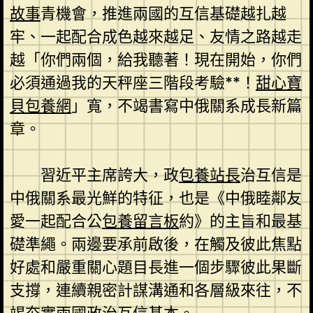
故事
青機會，推進兩國的互信基礎越扎越
牢、一起配合成色越來越足、友情之路越走
越「你們兩個，給我聽著！現在開始，你們
必須通過我的天秤座三階段考驗**！
甜心寶
貝包養網
」寬，不竭書寫中俄關系成長新篇
章。
習近平主席誇大，政
包養站長
治互信是
中俄關系最光鮮的特征，也是《中俄睦鄰友
愛一起配合公
包養留言板
約》的主旨和最基
礎準繩。兩邊要承前啟後，在觸及彼此焦點
好處和嚴重關心題目長進一個步驟彼此果斷
支撐，連續親密計謀溝通和各層級來往，不