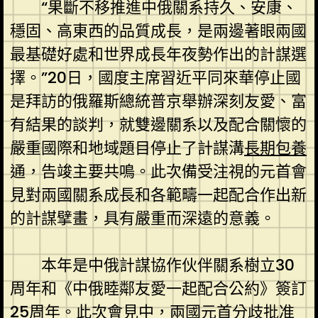
“果斷不移推進中俄關系持久、安康、
穩固、高東西的品質成長，是兩邊著眼兩國
最基礎好處和世界成長年夜勢作出的計謀選
擇。”20日，國度主席習近平同來華停止國
是拜訪的俄羅斯總統普京舉辦深刻友愛、富
有結果的談判，就雙邊關系以及配合關懷的
嚴重國際和地域題目停止了計謀溝
長期包養
通，告竣主要共鳴。此次備受注視的元首會
見對兩國關系成長和各範疇一起配合作出新
的計謀擘畫，具有嚴重而深遠的意義。
本年是中俄計謀協作伙伴關系樹立30
周年和《中俄睦鄰友愛一起配合公約》簽訂
25周年。此次會見中，兩國元首分歧批准