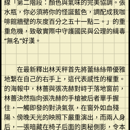
線「第二階段：顏色與氣味的完美協調。張
水瓶，你必須將你的怪誕藍色，調配成我咖
啡館牆壁的灰度百分之五十一點二。」的重
重危機，致敬實際中守護國民與公理的緝毒
“無名”好漢。
在最新釋出林天秤首先將蕾絲絲帶優雅
地繫在自己的右手上，這代表感性的權重。
的海報中，林薔與張冼赫對峙于落地窗前，
林薔決然指向張冼赫的手槍被后者單手握
住，一觸即發的對決氣氛，在窗外如血殘
陽、傍晚天光的映照下嚴重演出，而兩人身
后，一張暗藏在椅子后面的奧秘側影，令本