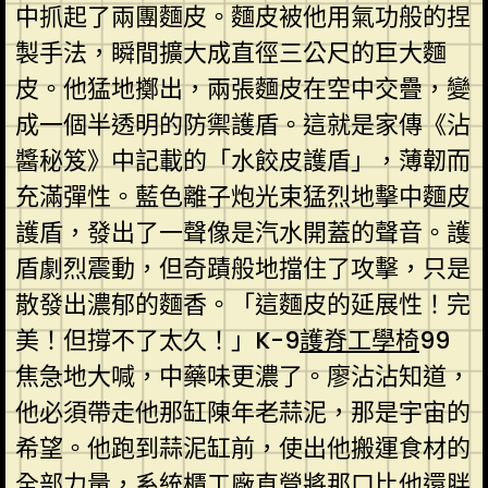
中抓起了兩團麵皮。麵皮被他用氣功般的捏
製手法，瞬間擴大成直徑三公尺的巨大麵
皮。他猛地擲出，兩張麵皮在空中交疊，變
成一個半透明的防禦護盾。這就是家傳《沾
醬秘笈》中記載的「水餃皮護盾」，薄韌而
充滿彈性。藍色離子炮光束猛烈地擊中麵皮
護盾，發出了一聲像是汽水開蓋的聲音。護
盾劇烈震動，但奇蹟般地擋住了攻擊，只是
散發出濃郁的麵香。「這麵皮的延展性！完
美！但撐不了太久！」K-9
護脊工學椅
99
焦急地大喊，中藥味更濃了。廖沾沾知道，
他必須帶走他那缸陳年老蒜泥，那是宇宙的
希望。他跑到蒜泥缸前，使出他搬運食材的
全部力量，
系統櫃工廠直營
將那口比他還胖