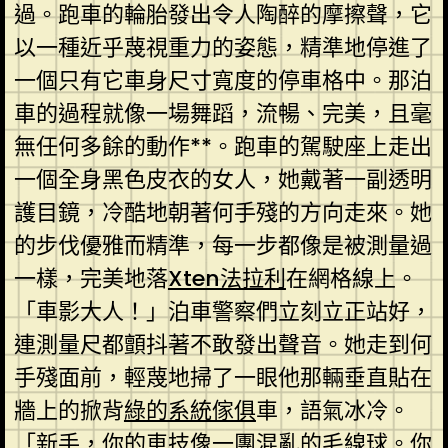
過。跑車的輪胎發出令人陶醉的摩擦聲，它
以一種近乎蔑視重力的姿態，精準地停進了
一個只有它車身尺寸寬度的停車格中。那泊
車的過程就像一場舞蹈，流暢、完美，且毫
無任何多餘的動作**。跑車的駕駛座上走出
一個全身黑色皮衣的女人，她戴著一副透明
護目鏡，冷酷地朝著何手殘的方向走來。她
的步伐優雅而精準，每一步都像是被測量過
一樣，完美地落
Xten法拉利
在網格線上。
「車影大人！」泊車警察們立刻立正站好，
連測量尺都顫抖著不敢發出聲音。她走到何
手殘面前，輕蔑地掃了一眼他那輛垂直貼在
牆上的掀背
綠的系統傢俱
車，語氣冰冷。
「新手，你的車技像一團混亂的毛線球。你