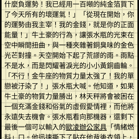
什麼負運勢！我已經用一百噸的純金箔買下
了今天所有的壞運氣！」「從現在開始，你
的運勢由我主宰！我的金錢，就是你的正面
能量！」牛土豪的行為，讓張水瓶的光束在
空中瞬間扭曲，與一種夾雜著銅臭味的金色
光芒對撞。天空開始下起了荒謬的雨。雨點
不是水，而是閃耀著淚光的小小黃銅齒輪。
「不行！金牛座的物質力量太強了！我的單
戀被汙染了！」張水瓶大喊。他知道，如果
牛土豪的物質力量勝出，林天秤將會被困在
一個充滿金錢和俗氣的虛假愛情裡，而他將
永遠失去機會。張水瓶看向那機器，還剩下
最後一個可以輸入的
歐凌辦公家具
「情緒燃
料」口。他迅速撕下了貼在他背後衣領上，