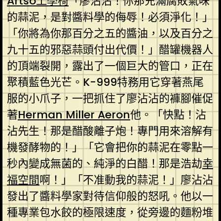
Artso工學椅
「廖沾沾！你那充滿腐敗氣味
的蒜泥，是對醬料學的侮辱！必須淨化！」
「你將為你那百分之五的醬油，以及百分之
九十五的邪惡蒜頭付出代價！」醋罐機器人
的頂端裂開，露出了一個巨大的管口，正在
聚積藍色光芒。K-999特務用它穿著燕尾
服的小爪子，一把抓住了廖沾沾的褲腳催促
著
Herman Miller Aeron
他。「快點！沾
沾先生！那是醋酸離子炮！專門用來溶解有
機發酵物的！」「它會把你的蒜泥在零點一
秒內變成無菌的、純淨的白醋！那是浩劫
幸
福空間
啊！」「不准動我的蒜泥！」廖沾沾
發出了醬料學家對待信仰般的怒吼。他以一
種專業包水餃的極限速度，從旁邊的麵粉堆