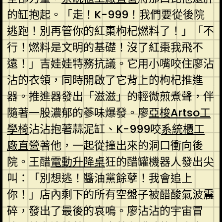
的缸抱起。「走！K-999！我們要從後院
逃跑！別再管你的紅棗枸杞燃料了！」「不
行！燃料是文明的基礎！沒了紅棗我飛不
遠！」吉娃娃特務抗議。它用小嘴咬住廖沾
沾的衣領，同時開啟了它背上的枸杞推進
器。推進器發出「滋滋」的輕微煎煮聲，伴
隨著一股濃郁的蔘味爆發。廖
亞梭Artso工
學椅
沾沾抱著蒜泥缸、K-999咬
系統櫃工
廠直營
著他，一起從撞出來的洞口衝向後
院。王醋
電動升降桌
狂的醋罐機器人發出尖
叫：「別想逃！醬油黨餘孽！我會追上
你！」店內剩下的所有空盤子被醋酸氣波震
碎，發出了最後的哀鳴。廖沾沾的宇宙冒