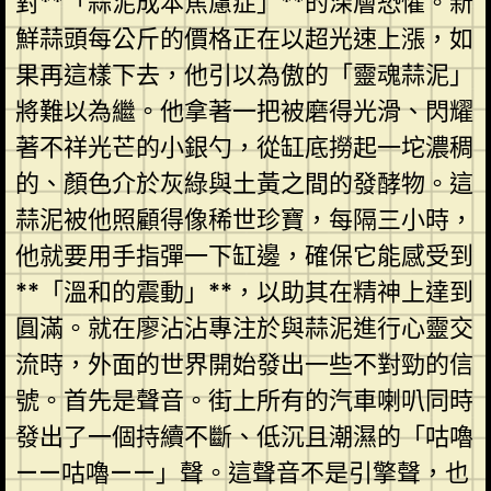
對**「蒜泥成本焦慮症」**的深層恐懼。新
鮮蒜頭每公斤的價格正在以超光速上漲，如
果再這樣下去，他引以為傲的「靈魂蒜泥」
將難以為繼。他拿著一把被磨得光滑、閃耀
著不祥光芒的小銀勺，從缸底撈起一坨濃稠
的、顏色介於灰綠與土黃之間的發酵物。這
蒜泥被他照顧得像稀世珍寶，每隔三小時，
他就要用手指彈一下缸邊，確保它能感受到
**「溫和的震動」**，以助其在精神上達到
圓滿。就在廖沾沾專注於與蒜泥進行心靈交
流時，外面的世界開始發出一些不對勁的信
號。首先是聲音。街上所有的汽車喇叭同時
發出了一個持續不斷、低沉且潮濕的「咕嚕
——咕嚕——」聲。這聲音不是引擎聲，也