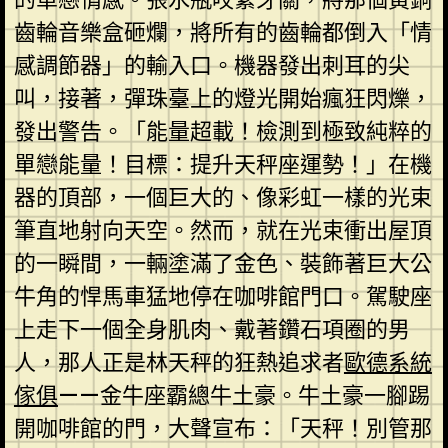
齒輪音樂盒砸爛，將所有的齒輪都倒入「情
感調節器」的輸入口。機器發出刺耳的尖
叫，接著，彈珠臺上的燈光開始瘋狂閃爍，
發出警告。「能量超載！檢測到極致純粹的
單戀能量！目標：提升天秤座運勢！」在機
器的頂部，一個巨大的、像彩虹一樣的光束
筆直地射向天空。然而，就在光束衝出屋頂
的一瞬間，一輛塗滿了金色、裝飾著巨大公
牛角的悍馬車猛地停在咖啡館門口。駕駛座
上走下一個全身肌肉、戴著鑽石項圈的男
人，那人正是林天秤的狂熱追求者
歐德系統
傢俱
——金牛座霸總牛土豪。牛土豪一腳踢
開咖啡館的門，大聲宣布：「天秤！別管那