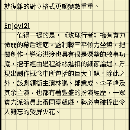
就復雜的對立格式更顯變數重重。
Enjoy121
值得一提的是，《玫瑰行者》擁有實力
微弱的幕后班底。監制韓三平傾力坐鎮，把
關創作，導演洪泠也具有很是深摯的敘事功
底，擅于經由過程絲絲進扣的細節論述，浮
現出劇作概念中所包括的巨大主題。除此之
外，該劇領銜主演林鵬、鄭業成、李子峰及
其余主演，也都有著豐盛的扮演經歷，一眾
實力派演員此番同臺飆戲，勢必會碰撞出令
人難忘的熒屏火花。