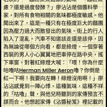
慮？還是過度發酵？」廖沾沾是個醬料學
家，對所有食物相關的氣味都極度敏感。他
聞出來了，這是一種只有在極度巨大的麵團
因為壓力過大而散發出的氣味。街上的行人
陷入了混亂。汽車不知道該走還是該停，因
為無論從哪個方向看，都是綠燈。一個穿著
西裝的男人小心翼翼地把車停在路中央，搖
下車窗，對著紅綠燈大喊：「喂！你為什麼
咕嚕咕
Herman Miller Aeron
嚕？你倒是
紅一下啊！我要向左轉！綠燈沒用啊！」廖
沾沾感覺到一陣心悸。這種氣味，這種不祥
的「咕嚕」聲，與他兒時聽到的家傳預言不
謀而合。他想起家傳《沾醬秘笈》裡記載的