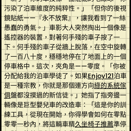
污染了泊車維度的純粹性。」「但你的後視
鏡貼紙——『永不放棄』，讓我看到了一絲
愚蠢的勇氣。」車影大人突然掏出一個像是
遙控器的裝置，對著何手殘的車子按了一
下。何手殘的車子從牆上脫落，在空中旋轉
了一百八十度，穩穩地停在了地面上的一個
停車格中。這次，夾角是——零度。「你被
分配給我的泊車學徒了。如果
Enjoy121
泊車
是一種宗教，你就是那個連方向
綠的系統傢
俱
盤都沒摸過的新信徒。」她指了指旁邊一
輛像是巨型嬰兒車的改造車：「這是你的訓
練工具，從現在開始，你得學會如何在零點
零零一秒內，將這輛車精
久坐椅子推薦
準停