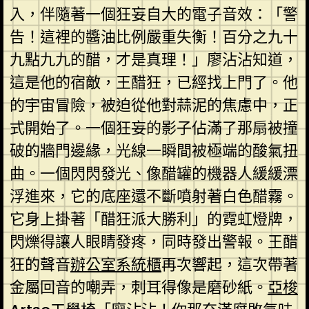
入，伴隨著一個狂妄自大的電子音效：「警
告！這裡的醬油比例嚴重失衡！百分之九十
九點九九的醋，才是真理！」廖沾沾知道，
這是他的宿敵，王醋狂，已經找上門了。他
的宇宙冒險，被迫從他對蒜泥的焦慮中，正
式開始了。一個狂妄的影子佔滿了那扇被撞
破的牆門邊緣，光線一瞬間被極端的酸氣扭
曲。一個閃閃發光、像醋罐的機器人緩緩漂
浮進來，它的底座還不斷噴射著白色醋霧。
它身上掛著「醋狂派大勝利」的霓虹燈牌，
閃爍得讓人眼睛發疼，同時發出警報。王醋
狂的聲音
辦公室系統櫃
再次響起，這次帶著
金屬回音的嘲弄，刺耳得像是磨砂紙。
亞梭