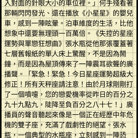
入對面的針眼大小的車位裡。」何手殘看著
那輛閃閃發光、還在播放《小星星》的嬰兒
車，感到一陣眩暈。泊車維度的生活，比他
想象中還要無理頭一百萬倍。《失控的星座
運勢與單戀狂想曲》張水瓶從他那張覆蓋著
七層舊報紙的單人床上驚醒，不是因為鬧
鐘，而是因為屋頂傳來了一陣震耳欲聾的廣
播聲。「緊急！緊急！今日星座運勢超級大
修正！所有天秤座請注意！由於月球剛剛打
了一個噴嚏，您的戀愛機率從昨日的百分之
九十九點九，陡降至負百分之八十七！」廣
播員的聲音聽起來像是一個正在經歷中年危
機的雙子座，充滿了戲劇性的絕望。張水
瓶，一個典型的水瓶座，立刻感到一陣恐