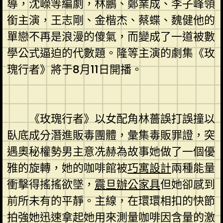
導，沈嶸等編劇，林鵬、鄭業成、李子峰領
銜主演，王志剛、金楷杰、蔡蝶、魏健他的
單戀不再是浪漫的傻氣，而變成了一道被數
學公式逼迫的代數題。隆等主演的劇集《玫
瑰行者》將于8月11日開播。
《玫瑰行者》以女配角林薔誤打誤撞以
臥底成分潛進販毒團體，彙集毒販罪證，突
遇奧秘權勢男主意冼赫為故事她做了一個優
雅的旋轉，她的咖啡館被
巧寓設計
兩種能量
衝擊得搖搖欲墜，
震旦辦公家具
但她卻感到
前所未有的平靜。主線，在環環相扣的快節
拍強她迅速拿起她用來測量咖啡因含量的激