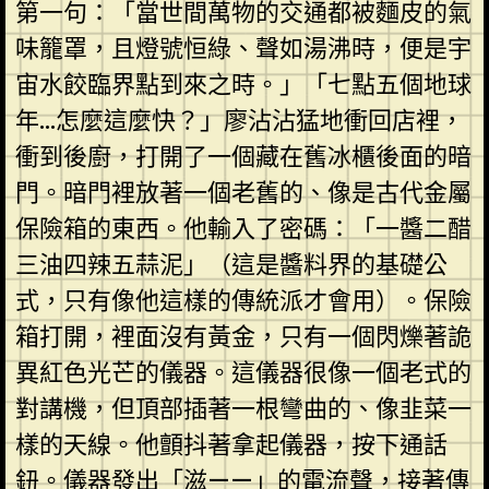
第一句：「當世間萬物的交通都被麵皮的氣
味籠罩，且燈號恒綠、聲如湯沸時，便是宇
宙水餃臨界點到來之時。」「七點五個地球
年…怎麼這麼快？」廖沾沾猛地衝回店裡，
衝到後廚，打開了一個藏在舊冰櫃後面的暗
門。暗門裡放著一個老舊的、像是古代金屬
保險箱的東西。他輸入了密碼：「一醬二醋
三油四辣五蒜泥」（這是醬料界的基礎公
式，只有像他這樣的傳統派才會用）。保險
箱打開，裡面沒有黃金，只有一個閃爍著詭
異紅色光芒的儀器。這儀器很像一個老式的
對講機，但頂部插著一根彎曲的、像韭菜一
樣的天線。他顫抖著拿起儀器，按下通話
鈕。儀器發出「滋——」的電流聲，接著傳