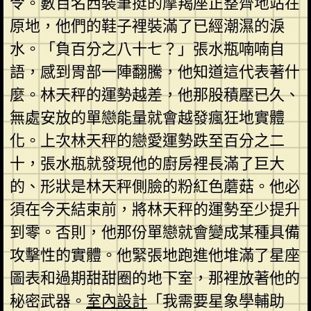
令。數百名西裝筆挺的摩羯座正整齊地站在
原地，他們的鞋子裡裝滿了已經潮濕的淚
水。「負百分之八十七？」張水瓶喃喃自
語，感到胃部一陣翻騰，他知道這代表著什
麼。林天秤的運勢越差，他那股積壓已久、
無處安放的單戀能量就會越發瘋狂地實體
化。上次林天秤的戀愛運勢跌至百分之二
十，張水瓶就發現他的廚房裡長滿了巨大
的、形狀是林天秤側臉的粉紅色蘑菇。他必
須在今天結束前，將林天秤的運勢至少提升
到零。否則，他那份單戀就會變成某種具備
攻擊性的實體。他緊張地跑進他堆滿了星座
圖表和過期甜甜圈的地下室，那裡放著他的
秘密武器。
室內設計
「我需要星象學輔助