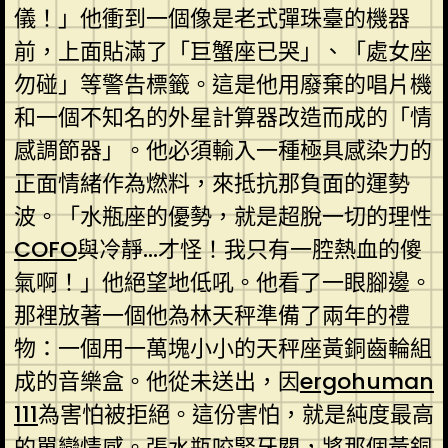
儀！」他衝到一個像是老式彈珠臺的機器
前，上面貼滿了「巨蟹座已哭」、「處女座
勿碰」等警告標籤。這是他用廢棄的唱片機
和一個不知名的外星計算器改造而成的「情
感調節器」。他必須輸入一種極具感染力的
正面情緒作為燃料，來抵抗那負面的運勢
波。「水瓶座的優勢，就是超脫一切的理性
COFO
與冷靜…才怪！我只有一腔熱血的傻
氣啊！」他絕望地低吼。他看了一眼腳邊。
那裡放著一個他為林天秤準備了兩年的禮
物：一個用一萬塊小小的天秤座黃銅齒輪組
成的音樂盒。他從未送出，因
ergohuman
111
為害怕被拒絕。這份害怕，就是純度最高
的單戀情感。張水瓶咬緊牙關，將那個黃銅