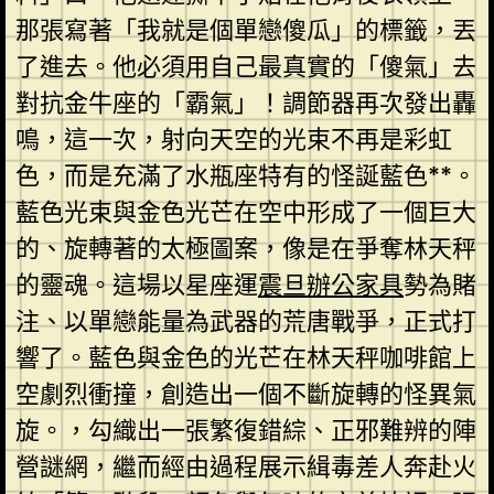
那張寫著「我就是個單戀傻瓜」的標籤，丟
了進去。他必須用自己最真實的「傻氣」去
對抗金牛座的「霸氣」！調節器再次發出轟
鳴，這一次，射向天空的光束不再是彩虹
色，而是充滿了水瓶座特有的怪誕藍色**。
藍色光束與金色光芒在空中形成了一個巨大
的、旋轉著的太極圖案，像是在爭奪林天秤
的靈魂。這場以星座運
震旦辦公家具
勢為賭
注、以單戀能量為武器的荒唐戰爭，正式打
響了。藍色與金色的光芒在林天秤咖啡館上
空劇烈衝撞，創造出一個不斷旋轉的怪異氣
旋。，勾織出一張繁復錯綜、正邪難辨的陣
營謎網，繼而經由過程展示緝毒差人奔赴火