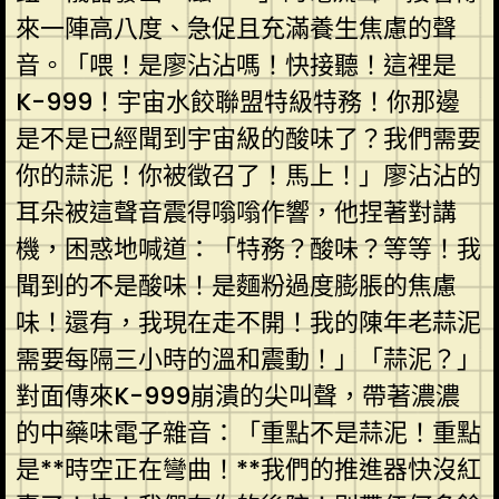
來一陣高八度、急促且充滿養生焦慮的聲
音。「喂！是廖沾沾嗎！快接聽！這裡是
K-999！宇宙水餃聯盟特級特務！你那邊
是不是已經聞到宇宙級的酸味了？我們需要
你的蒜泥！你被徵召了！馬上！」廖沾沾的
耳朵被這聲音震得嗡嗡作響，他捏著對講
機，困惑地喊道：「特務？酸味？等等！我
聞到的不是酸味！是麵粉過度膨脹的焦慮
味！還有，我現在走不開！我的陳年老蒜泥
需要每隔三小時的溫和震動！」「蒜泥？」
對面傳來K-999崩潰的尖叫聲，帶著濃濃
的中藥味電子雜音：「重點不是蒜泥！重點
是**時空正在彎曲！**我們的推進器快沒紅