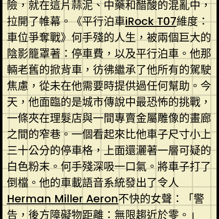
險，就在這片蒜泥、中藥和醋酸的混亂中，
拉開了帷幕。《平行泊車
iRock T07
維度：
車位爭奪戰》何手殘的人生，被兩個巨大的
陰影籠罩著：停車費，以及平行泊車。他那
輛老舊的掀背車，彷彿繼承了他所有的駕駛
焦慮，從未在他需要時提供過任何幫助。今
天，他面臨的是城市傳說中最恐怖的挑戰，
一條夾在理髮店與一間專賣金屬雕像的畫廊
之間的窄巷。一個看起來比他車子尺寸小上
三十公分的停車格，上面還灑著一層可疑的
白色粉末。何手殘深吸一口氣。將車子打了
倒檔。他的車載語音系統發出了令人
Herman Miller Aeron
不快的女聲：「警
告，後方障礙物距離：無限趨近於零。」