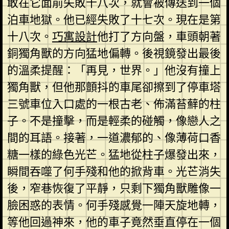
敢在它面前失敗十八次，就會被傳送到一個
泊車地獄。他已經失敗了十七次。現在是第
十八次。
巧寓設計
他打了方向盤，車頭朝著
銅獨角獸的方向猛地偏轉。後視鏡發出最後
的溫柔提醒：「再見，世界。」他沒有撞上
獨角獸，但他那顫抖的車尾卻擦到了停車塔
三號車位入口處的一根古老、佈滿苔蘚的柱
子。不是撞擊，而是輕柔的碰觸，像戀人之
間的耳語。接著，一道濃郁的、像薄荷口香
糖一樣的綠色光芒。猛地從柱子爆發出來，
瞬間吞噬了何手殘和他的掀背車。光芒消失
後，窄巷恢復了平靜，只剩下獨角獸雕像一
臉困惑的表情。何手殘感覺一陣天旋地轉，
等他回過神來，他的車子竟然垂直停在一個