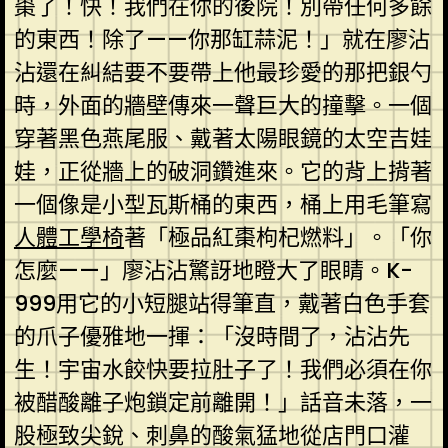
棗了！快！我們在你的後院！別帶任何多餘
的東西！除了——你那缸蒜泥！」就在廖沾
沾還在糾結要不要帶上他最珍愛的那把銀勺
時，外面的牆壁傳來一聲巨大的撞擊。一個
穿著黑色燕尾服、戴著太陽眼鏡的太空吉娃
娃，正從牆上的破洞鑽進來。它的背上揹著
一個像是小型瓦斯桶的東西，桶上用毛筆寫
人體工學椅
著「極品紅棗枸杞燃料」。「你
怎麼——」廖沾沾驚訝地瞪大了眼睛。K-
999用它的小短腿站得筆直，戴著白色手套
的爪子優雅地一揮：「沒時間了，沾沾先
生！宇宙水餃快要拉肚子了！我們必須在你
被醋酸離子炮鎖定前離開！」話音未落，一
股極致尖銳、刺鼻的酸氣猛地從店門口灌