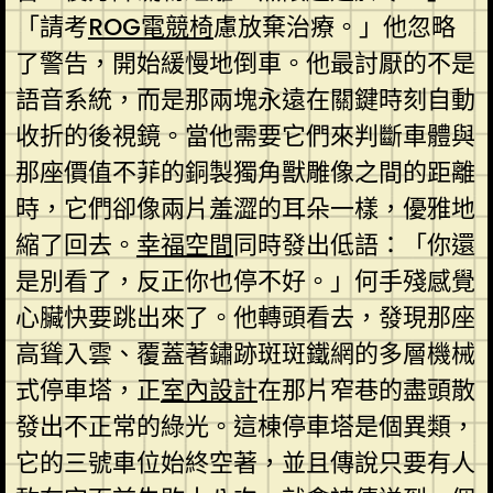
「請考
ROG電競椅
慮放棄治療。」他忽略
了警告，開始緩慢地倒車。他最討厭的不是
語音系統，而是那兩塊永遠在關鍵時刻自動
收折的後視鏡。當他需要它們來判斷車體與
那座價值不菲的銅製獨角獸雕像之間的距離
時，它們卻像兩片羞澀的耳朵一樣，優雅地
縮了回去。
幸福空間
同時發出低語：「你還
是別看了，反正你也停不好。」何手殘感覺
心臟快要跳出來了。他轉頭看去，發現那座
高聳入雲、覆蓋著鏽跡斑斑鐵網的多層機械
式停車塔，正
室內設計
在那片窄巷的盡頭散
發出不正常的綠光。這棟停車塔是個異類，
它的三號車位始終空著，並且傳說只要有人