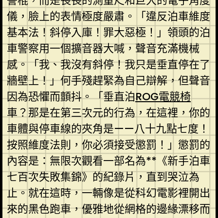
警棍，而是長長的測量尺和巨大的電子角度
儀，臉上的表情極度嚴肅。「違反泊車維度
基本法！斜停入庫！罪大惡極！」領頭的泊
車警察用一個擴音器大喊，聲音充滿機械
感。「我、我沒有斜停！我只是垂直停在了
牆壁上！」何手殘趕緊為自己辯解，但聲音
因為恐懼而顫抖。「垂直泊
ROG電競椅
車？那是在第三次元的行為，在這裡，你的
車體與停車線的夾角是——八十九點七度！
按照維度法則，你必須接受懲罰！」懲罰的
內容是：無限次觀看一部名為**《新手泊車
七百次失敗集錦》的紀錄片，直到哭泣為
止。就在這時，一輛像是從科幻電影裡開出
來的黑色跑車，優雅地從網格的邊緣漂移而