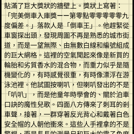
貼滿了巨大獎狀的牆壁上。獎狀上寫著：
「完美倒車入庫獎——第零點零零零零零九
度偏差。」落款人是「倒車王」。他趕緊從
車窗探出頭，發現周圍不再是熟悉的城市街
道，而是一望無際、由無數白線和編號組成
的巨大網格。這裡的空氣聞起來像是新買的
輪胎和劣質香水的混合物，而重力似乎是隨
機變化的，有時感覺很重，有時像漂浮在游
泳池裡。他試圖按喇叭，但喇叭發出的不是
「叭叭」，而是他童年時學會的、關於泊車
口訣的魔性兒歌。四面八方傳來了刺耳的剎
車聲，接著，一群穿著反光背心和戴著白色
安全帽的人朝他衝來。這些人手裡拿的不是