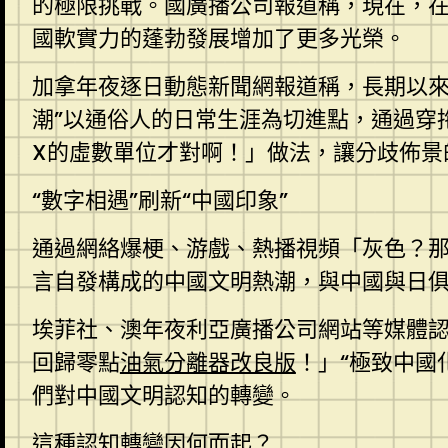
的極限挑戰。國廣播公司報道稱，現在，在
國軟實力的蓬勃發展增加了更多光榮。
加拿年夜逐日動態新聞網報道稱，長期以來
潮”以通俗人的日常生涯為切進點，通過穿
X的虛數單位才對啊！」做法，讓分歧佈景
“數字相遇”刷新“中國印象”
通過網絡爆梗、游戲、熱播視頻「灰色？
言自發構成的中國文明熱潮，與中國與日
埃菲社、澳年夜利亞廣播公司網站等媒體
回歸零點
油氣分離器改良版
！」“極致中國
們對中國文明認知的轉變。
這種認知轉變因何而起？