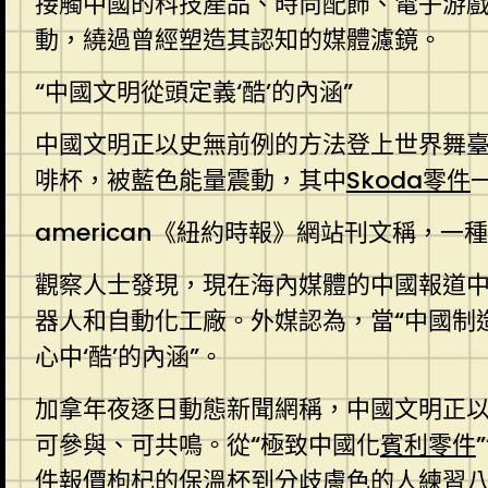
接觸中國的科技產品、時尚配飾、電子游
動，繞過曾經塑造其認知的媒體濾鏡。
“中國文明從頭定義‘酷’的內涵”
中國文明正以史無前例的方法登上世界舞臺
啡杯，被藍色能量震動，其中
Skoda零件
american《紐約時報》網站刊文稱，
觀察人士發現，現在海內媒體的中國報道中，
器人和自動化工廠。外媒認為，當“中國制
心中‘酷’的內涵”。
加拿年夜逐日動態新聞網稱，中國文明正以
可參與、可共鳴。從“極致中國化
賓利零件
件報價
枸杞的保溫杯到分歧膚色的人練習