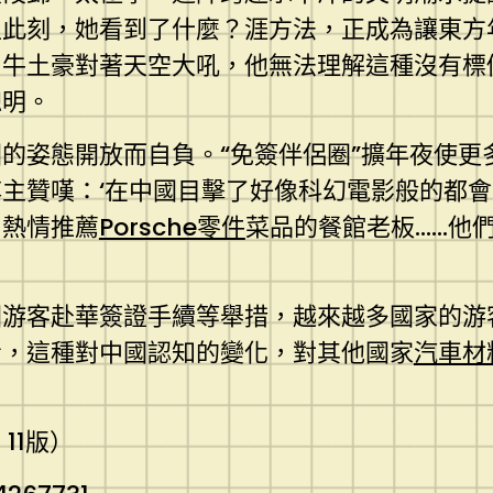
生此刻，她看到了什麼？涯方法，正成為讓東方
」牛土豪對著天空大吼，他無法理解這種沒有標
聰明。
的姿態開放而自負。“免簽伴侶圈”擴年夜使更
主贊嘆：‘在中國目擊了好像科幻電影般的都會…
、熱情推薦
Porsche零件
菜品的餐館老板……他
國游客赴華簽證手續等舉措，越來越多國家的游
看，這種對中國認知的變化，對其他國家
汽車材
11版）