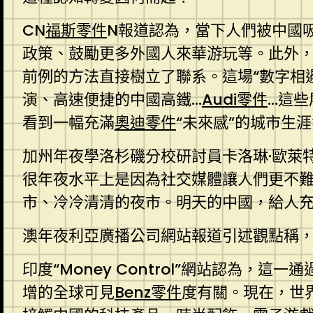
CN
福斯零件
N報道認為，當下人們被中國
政策、鼓勵更多外國人來華游玩等。此外，
前例的方法直接樹立了聯系。這場“數字相遇
演、高速便捷的中國高鐵…
Audi零件
…這
看到一幅充滿
奧迪零件
“未來感”的城市生
加州年夜學洛杉磯分校研討員卡洛琳·歐萊特
很年夜水平上是因為社交媒體讓人們更不難
市、冷冷清清的夜市。明天的中國，給人
澳年夜利亞廣播公司網站報道引述觀點稱
印度“Money Control”網站認為，
增的全球可見
Benz零件
度有關。現在，世