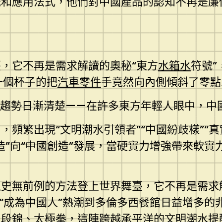
戲和應用法式，他們對中國產品的認知不再是廉
，它不再是需求解讀的奧秘“東方
水箱水
符號
一個杯子的把
汽車零件
手竟然向內側傾斜了零點
一種趨勢日漸清楚——在許多東方年輕人眼中，
頻繁出現“文明潮水引領者”“中國紛歧樣”“
造”向“中國創造”發展，當硬實力增強帶來軟實
史無前例的方法登上世界舞臺，它不再是需求解
”“成為中國人”熱潮到多倫多西餐館日益增多
八段錦、太極拳，這陣跨越承平洋的文明潮水提