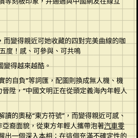
價等刻板印象，并通過與中國網友在線互
”，而變得親近可她收藏的四對完美曲線的咖
五度！感、可參與、可共鳴
中國變得越來越酷。
真實的自負”等詞匯，配圖則換成無人機、機
力晉陞，“中國文明正在從頭定義海內年輕人
讀的奧秘“東方符號”，而變得親近可感、
的非亞裔面貌，從東方年輕人攜帶泡著
汽車零
醒出一個深入本相：在這個充滿不確定性的