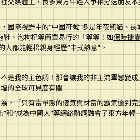
社交媒體上，良多東方年輕人爭相分送朋友本身
，國際視野中的“中國符號”多是年夜熊貓、長
拖鞋、泡枸杞等簡單易行的「等等！如
保時捷
的人都能輕松親身經歷“中式熱意”。
那不是我的主色調！那會讓我的非主流單戀變成
俱增的全球可見度有關
認為，「只有當單戀的傻氣與財富的霸氣達到完
化”和“成為中國人”等網絡熱詞融會了東方年