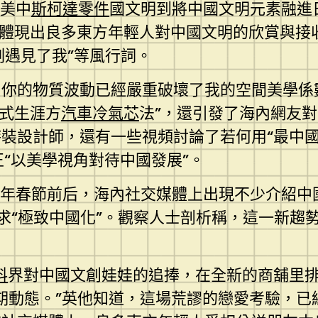
贊美中
斯柯達零件
國文明到將中國文明元素融進日
，體現出良多東方年輕人對中國文明的欣賞與接
刻遇見了我”等風行詞。
！你的物質波動已經嚴重破壞了我的空間美學係
中式生涯方
汽車冷氣芯
法”，還引發了海內網友
裝設計師，還有一些視頻討論了若何用“最中國
正“以美學視角對待中國發展”。
在本年春節前后，海內社交媒體上出現不少介紹中國
尋求“極致中國化”。觀察人士剖析稱，這一新
料
界對中國文創娃娃的追捧，在全新的商舖里排
假期動態。”英他知道，這場荒謬的戀愛考驗，