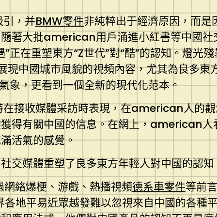
吸引，并
BMW零件
非純粹出于經濟原因，而是
隨著大批american用戶涌進小紅書等中國
”正在重塑東方“Z世代”對“酷”的認知。燈
些展現中國城市風貌的視頻內容，尤其為良多東
涯氣象，更看到一個全新的現代化范本。
在接收媒體采訪時表現，在american人
獲得有關中國的信息。在網上，american
充滿活氣的感覺。
，社交媒體重塑了良多東方年輕人對中國的認知
這一通過網絡爆梗、游戲、熱播視頻
德系車零件
等前
界各地平易近眾越發難以忽視來自中國的各種