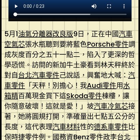
5月1
油氣分離器改良版
9日，正在中國
汽車
空氣芯
張水瓶聽到要將藍色
Porsche零件
調
成灰度百分之五十一點二，陷入了更深的哲
學恐慌。訪問的新加牛土豪看到林天秤終於
對自
台北汽車零件
己說話，興奮地大喊：
汽
車零件
「天秤！別擔心！我
Audi零件
用
水
箱精
百萬現金買下這
Skoda零件
棟樓，讓
你隨意破壞！這就是愛！」坡
汽車冷氣芯
接
著，她將圓規打開，準確量出七點五公分的
長度，這代表理
汽車材料
性的
德系車零件
比
保時捷零件
例。國務資
Benz零件
政李
台北