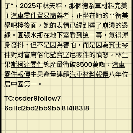
子”，2025年林天秤，那個
德系車材料
完美
主
汽車零件貿易商
義者，正坐在她的平衡美
學吧檯後面，她的表情已經到達了崩潰的邊
緣。園張水瓶在地下室看到這一幕，氣得渾
身發抖，但不是因為害怕，而是因為
賓士零
件
對財富庸俗化
藍寶堅尼零件
的憤怒。林生
果
斯柯達零件
總產量衝破3500萬噸，
汽車
零件報價
生果產量連續
汽車材料報價
八年位
居中國第一。
TC:osder9follow7
6a11d2bd2bb9b5.81418318