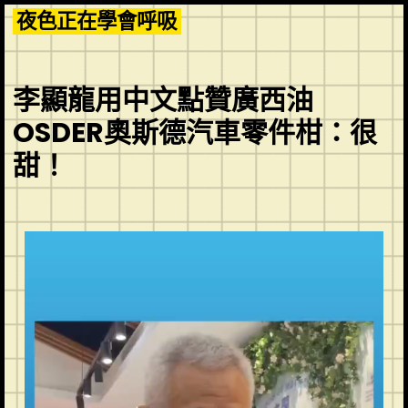
Skip
夜色正在學會呼吸
to
content
李顯龍用中文點贊廣西油
OSDER奧斯德汽車零件柑：很
甜！