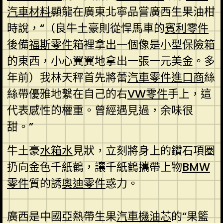
汽車材料
顯龍在廣東北寧品嘗廣西生果油柑
時說，“（良牛土豪則從悍馬車的
賓利零件
後備
福斯零件
箱裡拿出一個像是小型保險箱
的東西，小心翼翼地拿出一張一元美金。多
年前）我林天秤首先將蕾
汽車零件進口商
絲
絲帶優雅地繫在自己的右
VW零件
手上，這
代表感性的權重。曾經遇見過，余味很
甜。”
牛土豪
水箱水
見狀，立刻將身上的鑽石項圈
扔向金色千紙鶴，讓千紙鶴攜帶上物
BMW
零件
質的誘
奧迪零件
惑力。
廣西是中國亞熱帶生果
汽車機油芯
的“果籃