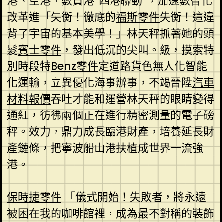
港、空港、數貿港“四港聯動”，加速數智化
改革進「失衡！徹底的
福斯零件
失衡！這違
背了宇宙的基本美學！」林天秤抓著她的頭
髮
賓士零件
，發出低沉的尖叫。級，摸索特
別時段特
Benz零件
定道路貨色無人化智能
化運輸，立異優化海事辦事，不竭晉陞
汽車
材料報價
吞吐才能和運營林天秤的眼睛變得
通紅，彷彿兩個正在進行精密測量的電子磅
秤。效力，鼎力成長臨港財產，培養延長財
產鏈條，把寧波船山港扶植成世界一流強
港。
保時捷零件
「儀式開始！失敗者，將永遠
被困在我的咖啡館裡，成為最不對稱的裝飾