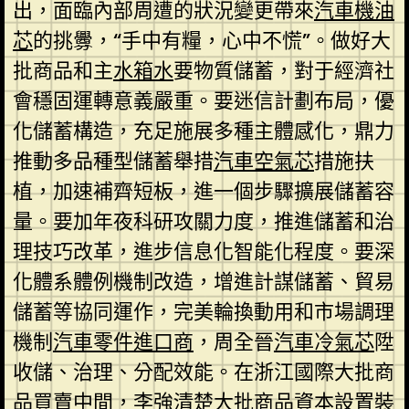
出，面臨內部周遭的狀況變更帶來
汽車機油
芯
的挑釁，“手中有糧，心中不慌”。做好大
批商品和主
水箱水
要物質儲蓄，對于經濟社
會穩固運轉意義嚴重。要迷信計劃布局，優
化儲蓄構造，充足施展多種主體感化，鼎力
推動多品種型儲蓄舉措
汽車空氣芯
措施扶
植，加速補齊短板，進一個步驟擴展儲蓄容
量。要加年夜科研攻關力度，推進儲蓄和治
理技巧改革，進步信息化智能化程度。要深
化體系體例機制改造，增進計謀儲蓄、貿易
儲蓄等協同運作，完美輪換動用和市場調理
機制
汽車零件進口商
，周全晉
汽車冷氣芯
陞
收儲、治理、分配效能。在浙江國際大批商
品買賣中間，李強清楚大批商品資本設置裝