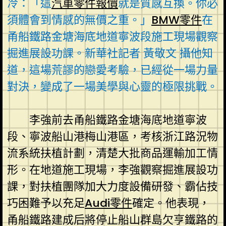
冷：「這
汽車零件報價
就是質感互換。你必
須體會到情感的無價之重。」
BMW零件
在
甬船鐵路金塘海底地道寧波段施工現場觀察
掘進展設功課。新華社記者 黃敬文 攝他知
道，這場荒謬的戀愛考驗，已經從一場力量
對決，變成了一場美學與心靈的極限挑戰。
李強前去甬船鐵路金塘海底地道寧波
段、寧波船山港梅山港區，考核浙江路況物
流系統扶植計劃，清楚大批商品運輸加工情
形。在地道施工現場，李強觀察掘進展設功
課，對扶植團隊加大力度設備研發、霸佔技
巧困難予以充足
Audi零件
確定。他表現，
甬船鐵路建成后將停止船山群島欠亨鐵路的