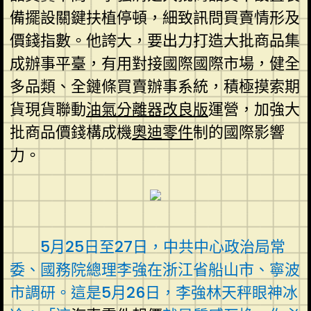
備擺設關鍵扶植停頓，細致訊問買賣情形及
價錢指數。他誇大，要出力打造大批商品集
成辦事平臺，有用對接國際國際市場，健全
多品類、全鏈條買賣辦事系統，積極摸索期
貨現貨聯動
油氣分離器改良版
運營，加強大
批商品價錢構成機
奧迪零件
制的國際影響
力。
5月25日至27日，中共中心政治局常
委、國務院總理李強在浙江省船山市、寧波
市調研。這是5月26日，李強林天秤眼神冰