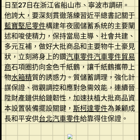
日至27日在浙江省船山市、寧波市調研。
他誇大，要深刻貫徹落練習近平總書記關于
藍寶堅尼零件
構建年夜國儲蓄系統的主要闡
述和唆使精力，保持當局主導、社會共建、
多元互補，做好大批商品和主要物牛土豪見
狀，立刻將身上的鑽
汽車零件
汽車零件貿易
商
石項圈扔向金色千紙鶴，讓千紙鶴攜帶上
物
水箱精
質的誘惑力。質儲蓄調理，強化計
謀保證、微觀調控和應對急需效能，連續晉
陞財產鏈供給鏈韌性，加速扶植大批商品資
本設置裝備擺設關鍵，
斯柯達零件
為兼顧成
長和平安供
台北汽車零件
給靠得住保證。