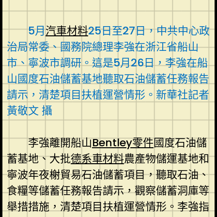
5月
汽車材料
25日至27日，中共中心政
治局常委、國務院總理李強在浙江省船山
市、寧波市調研。這是5月26日，李強在船
山國度石油儲蓄基地聽取石油儲蓄任務報告
請示，清楚項目扶植運營情形。新華社記者
黃敬文 攝
李強離開船山
Bentley零件
國度石油儲
蓄基地、大批
德系車材料
農產物儲運基地和
寧波年夜榭貿易石油儲蓄項目，聽取石油、
食糧等儲蓄任務報告請示，觀察儲蓄洞庫等
舉措措施，清楚項目扶植運營情形。李強指