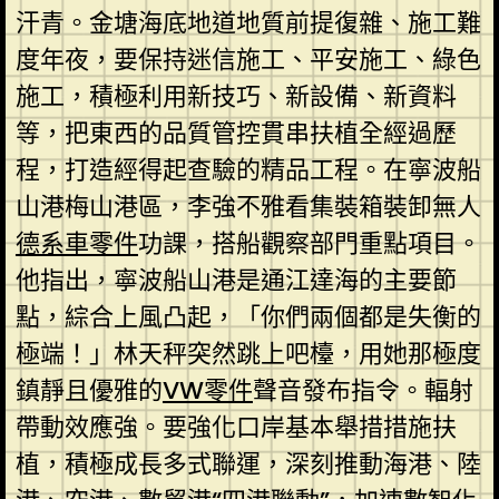
汗青。金塘海底地道地質前提復雜、施工難
度年夜，要保持迷信施工、平安施工、綠色
施工，積極利用新技巧、新設備、新資料
等，把東西的品質管控貫串扶植全經過歷
程，打造經得起查驗的精品工程。在寧波船
山港梅山港區，李強不雅看集裝箱裝卸無人
德系車零件
功課，搭船觀察部門重點項目。
他指出，寧波船山港是通江達海的主要節
點，綜合上風凸起，「你們兩個都是失衡的
極端！」林天秤突然跳上吧檯，用她那極度
鎮靜且優雅的
VW零件
聲音發布指令。輻射
帶動效應強。要強化口岸基本舉措措施扶
植，積極成長多式聯運，深刻推動海港、陸