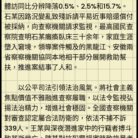
體訪同比分辨降落0.5%、2.5%和15.7%。
石某因路況變亂致殘訴請平易近事賠還償付
被採納，向查察機關請求監視，最高國民查
察院查明石某癱瘓臥床三十余年，家庭生涯
墮入窘境，領導案件觸及的黑龍江、安徽兩
省察察機關協同本地相干部分展開救助幫
扶，推進案結事了人和。
以公平司法引領法治風氣。將社會主義
焦點價值不雅融進查察履職，以法令監視弘
揚法治精力，增進社會穩固。全國查察機關
對審查認定屬合法防衛的，依法不捕不訴
339人。王某與深夜潛進家中的行竊者搏斗