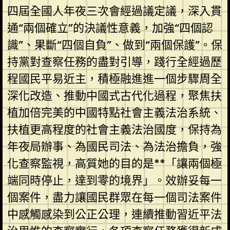
四屆全國人年夜三次會經過議定議，深入貫
通“兩個確立”的決議性意義，加強“四個認
識”、果斷“四個自負”、做到“兩個保護”。保
持黨對查察任務的盡對引導，踐行全經過歷
程國民平易近主，積極融進進一個步驟周全
深化改造、推動中國式古代化過程，聚焦扶
植加倍完美的中國特點社會主義法治系統、
扶植更高程度的社會主義法治國度，保持為
年夜局辦事、為國民司法、為法治擔負，強
化查察監視，高質她的目的是**「讓兩個極
端同時停止，達到零的境界」。效辦妥每一
個案件，盡力讓國民群眾在每一個司法案件
中感觸感染到公正公理，連續推動習近平法