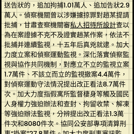
送告狀的，追加拘捕1.01萬人、追加告狀2.9
萬人。偵察機關曾以涉嫌擄掠罪對趙某提請
批捕，甘肅查察機關審
私人招待所設計
查以
為在案證據不克不及證實趙某作案，依法不
批捕并連續監視，十五年后真兇就逮。加大
力度立案和偵察運動監視。深化落實偵察監
視與協作共同機制，對應立不立的監視立案
1.7萬件、不該立而立的監視撤案4.4萬件，
對偵察運動守法情況提出改正看法8.7萬件
次。加大力度指假寓所監督棲身等觸及國民
人身權力強迫辦法和查封、拘留收禁、解凍
等強迫辦法監視，分辨提出改正看法1.3萬
件次和8080件次。協同公安部專項清算刑
事“掛案”27.8萬件。加大力度刑事審訊監