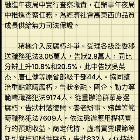
融進年夜局中實行查察職責，在辦事年夜局
中推進查察任務，為經濟社會高東西的品質
成長供給無力司法保證。
積極介入反腐朽斗爭。受理各級監委移
送職務犯法3.05萬人，告狀2.9萬人，同比
分辨上升10.8%和20.5%，此中告狀吳英
杰、唐仁健等原省部級干部44人。協同整
治重點範疇腐朽，告狀金融、國企、動力等
範疇職務犯法9174人。從重辦治群眾身邊
腐朽，告狀村落復興、養老辦事、殯葬等範
疇職務犯法7609人。依法懲辦應用權柄實
行的預期收益、商定代持、虛增買賣環節等
新型腐朽和隱性腐朽，告狀832人。保持納