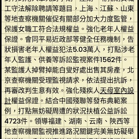
工守法解除聘請等題目，上海、江蘇、山東
等地查察機關催促有關部分加大力度監管，
保護女職工符合法規權益。強化老年人權益
保證。會同平易近政部等健全任務機制，告
狀損害老年人權益犯法5.03萬人，打點涉老
年人監護、供養等訴訟監視案件1562件。
某監護人掉臂掉能白叟好處出售其房產，北
京查察機關受理監視請求，依法提出抗訴，
再審改判生意有效。強化殘疾人
天母室內設
計
權益保證。結合中國殘聯等發布典範案
例，打點無妨礙周遭的狀況扶植公益訴訟
4723件。領導福建、湖南、云南、陜西等
地查察機關監視推進路況關鍵完美無妨礙舉