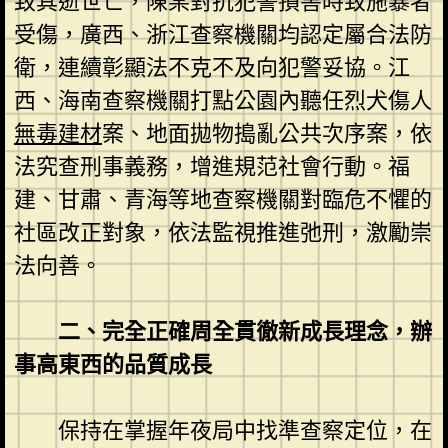
致其逝世亡，陳某對抗犯警損害時致施暴者
受傷，廣西、浙江查察機關均認定屬合法防
衛，連續彰顯法不克不及向犯警妥協。江
西、海南查察機關打點公園內聽任烈犬傷人
無毒建材
案、地面拋物搗亂公共次序案，依
法究查刑事義務，增進規范社會行動。福
建、甘肅、青海等地查察機關對臨危不懼的
社區改正對象，依法監視推進弛刑，激勵崇
法向善。
二、完全正確周全貫徹新成長理念，辦
事高東西的品質成長
保持在掌握年夜局中找準查察定位，在