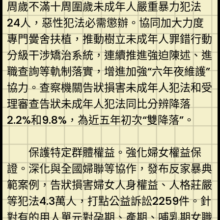
周歲不滿十周圍歲未成年人嚴重暴力犯法
24人，惡性犯法必需懲辦。協同加大力度
專門黌舍扶植，推動樹立未成年人罪錯行動
分級干涉矯治系統，連續推進強迫陳述、進
職查詢等軌制落實，增進加強“六年夜維護”
協力。查察機關告狀損害未成年人犯法和受
理審查告狀未成年人犯法同比分辨降落
2.2%和9.8%，為近五年初次“雙降落”。
保護特定群體權益。強化婦女權益保
證。深化與全國婦聯等協作，發布反家暴典
範案例，告狀損害婦女人身權益、人格莊嚴
等犯法4.3萬人，打點公益訴訟2259件。針
對有的用人單元對孕期、產期、哺乳期女職