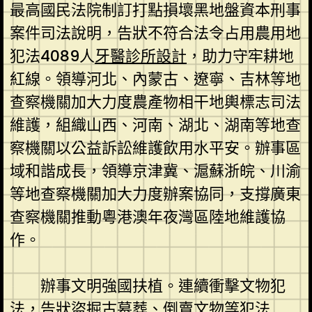
最高國民法院制訂打點損壞黑地盤資本刑事
案件司法說明，告狀不符合法令占用農用地
犯法4089人
牙醫診所設計
，助力守牢耕地
紅線。領導河北、內蒙古、遼寧、吉林等地
查察機關加大力度農產物相干地輿標志司法
維護，組織山西、河南、湖北、湖南等地查
察機關以公益訴訟維護飲用水平安。辦事區
域和諧成長，領導京津冀、滬蘇浙皖、川渝
等地查察機關加大力度辦案協同，支撐廣東
查察機關推動粵港澳年夜灣區陸地維護協
作。
辦事文明強國扶植。連續衝擊文物犯
法，告狀盜掘古墓葬、倒賣文物等犯法