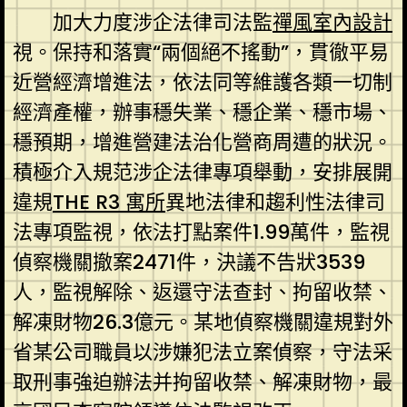
加大力度涉企法律司法監
禪風室內設計
視。保持和落實“兩個絕不搖動”，貫徹平易
近營經濟增進法，依法同等維護各類一切制
經濟產權，辦事穩失業、穩企業、穩市場、
穩預期，增進營建法治化營商周遭的狀況。
積極介入規范涉企法律專項舉動，安排展開
違規
THE R3 寓所
異地法律和趨利性法律司
法專項監視，依法打點案件1.99萬件，監視
偵察機關撤案2471件，決議不告狀3539
人，監視解除、返還守法查封、拘留收禁、
解凍財物26.3億元。某地偵察機關違規對外
省某公司職員以涉嫌犯法立案偵察，守法采
取刑事強迫辦法并拘留收禁、解凍財物，最