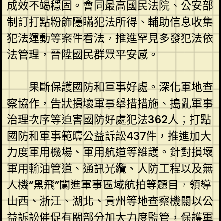
成效不竭穩固。會同最高國民法院、公安部
制訂打點粉飾隱瞞犯法所得、輔助信息收集
犯法運動等案件看法，推進罕見多發犯法依
法管理，晉陞國民群眾平安感。
果斷保護國防和軍事好處。深化軍地查
察協作，告狀損壞軍事舉措措施、搗亂軍事
治理次序等迫害國防好處犯法362人；打點
國防和軍事範疇公益訴訟437件，推進加大
力度軍用機場、軍用航道等維護。針對損壞
軍用輸油管道、通訊光纜、人防工程以及無
人機“黑飛”闖進軍事區域航拍等題目，領導
山西、浙江、湖北、貴州等地查察機關以公
益訴訟催促有關部分加大力度監管，保護軍