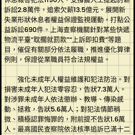
訴訟2.8萬件，追索欠薪13.5億元。展開新
失業形狀休息者權益保證監視運動，打點公
益訴訟690件。上海查察機關針對某些快遞
物流平臺“耽擱就罰款”“上訴即扣費”等題
目，催促有關部分依法履職，推進優化算律
例則，保證從業職員符合法規權益。
強化未成年人權益維護和犯法防治。對
損害未成年人犯法零容忍，告狀7.3萬人。
對涉罪未成年人依法懲辦、教導、傳染感
動、拯救，告狀5.6萬人；對犯法情節稍
微、積極認罪悔罪的，附前提不告狀1.6萬
人。最高國民查察院依法核準追訴已滿十二