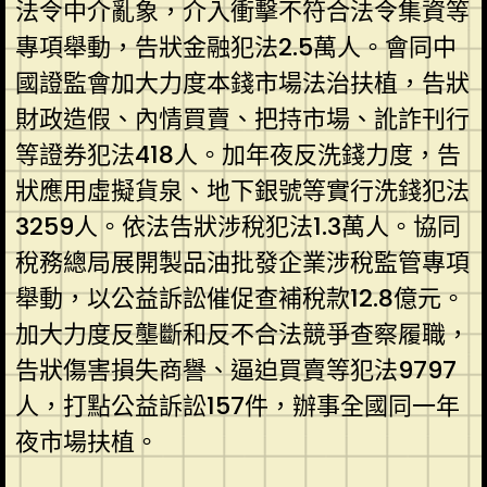
法令中介亂象，介入衝擊不符合法令集資等
專項舉動，告狀金融犯法2.5萬人。會同中
國證監會加大力度本錢市場法治扶植，告狀
財政造假、內情買賣、把持市場、訛詐刊行
等證券犯法418人。加年夜反洗錢力度，告
狀應用虛擬貨泉、地下銀號等實行洗錢犯法
3259人。依法告狀涉稅犯法1.3萬人。協同
稅務總局展開製品油批發企業涉稅監管專項
舉動，以公益訴訟催促查補稅款12.8億元。
加大力度反壟斷和反不合法競爭查察履職，
告狀傷害損失商譽、逼迫買賣等犯法9797
人，打點公益訴訟157件，辦事全國同一年
夜市場扶植。