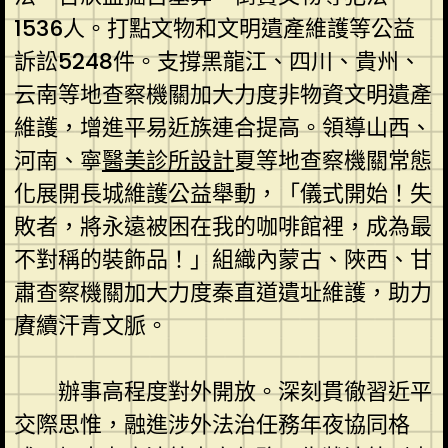
1536人。打點文物和文明遺產維護等公益
訴訟5248件。支撐黑龍江、四川、貴州、
云南等地查察機關加大力度非物資文明遺產
維護，增進平易近族連合提高。領導山西、
河南、寧
醫美診所設計
夏等地查察機關常態
化展開長城維護公益舉動，「儀式開始！失
敗者，將永遠被困在我的咖啡館裡，成為最
不對稱的裝飾品！」組織內蒙古、陜西、甘
肅查察機關加大力度秦直道遺址維護，助力
賡續汗青文脈。
辦事高程度對外開放。深刻貫徹習近平
交際思惟，融進涉外法治任務年夜協同格