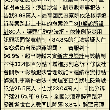
辦拐賣生齒、涉槍涉爆、制毒販毒等犯法，
告狀3.99萬人。最高國民查察院依法核準追
訴發案跨越二十年的命案兇手3
中醫診所設
計
80人，讓罪犯難逃法網。依律例范實用
認罪認罰從寬軌制，84.8%的犯法嫌疑人在
查察環節自愿認罪認罰，一審服判率
96.9%，超出跨越未實
新古典設計
用該軌制
案件33.4個百分點，增進服判息訴，修復社
會關系，彰顯犯法管理效能。連續落實打點
醉駕刑事案件看法，受理審查告狀風險駕駛
犯法25.5萬人，告狀23.04萬人，同比分辨
降落21.5%和16.5%，全國涉酒駕醉駕路況
變亂逝世亡人數同比降落13.8%，醉駕管理