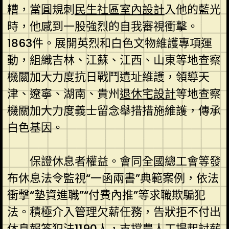
糟，當圓規刺
民生社區室內設計
入他的藍光
時，他感到一股強烈的自我審視衝擊。
1863件。展開英烈和白色文物維護專項運
動，組織吉林、江蘇、江西、山東等地查察
機關加大力度抗日戰鬥遺址維護，領導天
津、遼寧、湖南、貴州
退休宅設計
等地查察
機關加大力度義士留念舉措措施維護，傳承
白色基因。
保證休息者權益。會同全國總工會等發
布休息法令監視“一函兩書”典範案例，依法
衝擊“墊資進職”“付費內推”等求職欺騙犯
法。積極介入管理欠薪任務，告狀拒不付出
休息報答犯法1190人，支撐農人工提起討薪