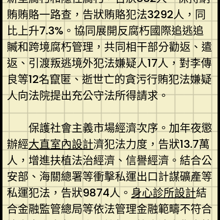
賄賄賂一路查，告狀賄賂犯法3292人，同
比上升7.3%。協同展開反腐朽國際追逃追
贓和跨境腐朽管理，共同相干部分勸返、遣
返、引渡叛逃境外犯法嫌疑人17人，對李傳
良等12名竄匿、逝世亡的貪污行賄犯法嫌疑
人向法院提出充公守法所得請求。
保護社會主義市場經濟次序。加年夜懲
辦經
大直室內設計
濟犯法力度，告狀13.7萬
人，增進扶植法治經濟、信譽經濟。結合公
安部、海關總署等衝擊私運出口計謀礦產等
私運犯法，告狀9874人。
身心診所設計
結
合金融監管總局等依法管理金融範疇不符合