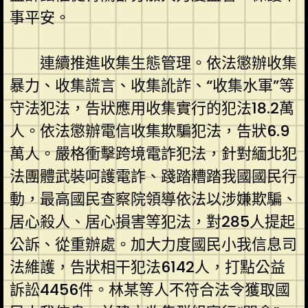
事平安。
連續推進收集生態管理。依法懲辦收集
暴力、收集謊言、收集訛詐、“收集水軍”等
守法犯法，告狀應用收集實行的犯法18.2萬
人。依法懲辦電信收集欺騙犯法，告狀6.9
萬人。嚴格衝擊跨境電詐犯法，針對緬北犯
法團體武裝呵護電詐、踐踏糟踏我國國民行
動，最高國民查察院領導依法以涉嫌欺騙、
居心殺人、居心損害等犯法，對285人提起
公訴、從重辦處。加大力度國民小我信息司
法維護，告狀相干犯法6142人，打點公益
訴訟4456件。林某等人不符合法令獲取國