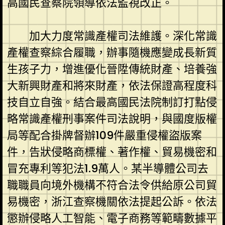
高國民查察院領導依法監視改正。
加大力度常識產權司法維護。深化常識
產權查察綜合履職，辦事隨機應變成長新質
生孩子力，增進優化晉陞傳統財產、培養強
大新興財產和將來財產，依法保證高程度科
技自立自強。結合最高國民法院制訂打點侵
略常識產權刑事案件司法說明，與國度版權
局等配合掛牌督辦109件嚴重侵權盜版案
件，告狀侵略商標權、著作權、貿易機密和
冒充專利等犯法1.9萬人。某半導體公司去
職職員向境外機構不符合法令供給原公司貿
易機密，浙江查察機關依法提起公訴。依法
懲辦侵略人工智能、電子商務等範疇數據平