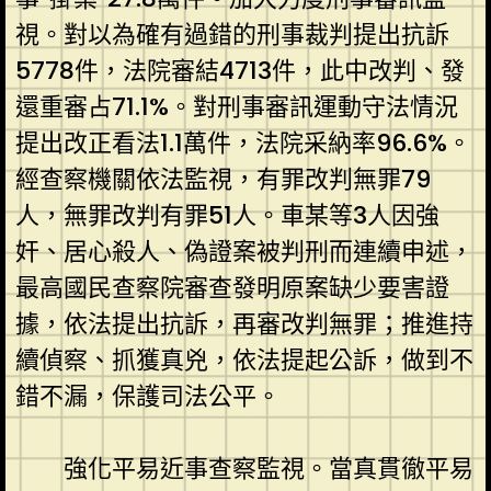
視。對以為確有過錯的刑事裁判提出抗訴
5778件，法院審結4713件，此中改判、發
還重審占71.1%。對刑事審訊運動守法情況
提出改正看法1.1萬件，法院采納率96.6%。
經查察機關依法監視，有罪改判無罪79
人，無罪改判有罪51人。車某等3人因強
奸、居心殺人、偽證案被判刑而連續申述，
最高國民查察院審查發明原案缺少要害證
據，依法提出抗訴，再審改判無罪；推進持
續偵察、抓獲真兇，依法提起公訴，做到不
錯不漏，保護司法公平。
強化平易近事查察監視。當真貫徹平易