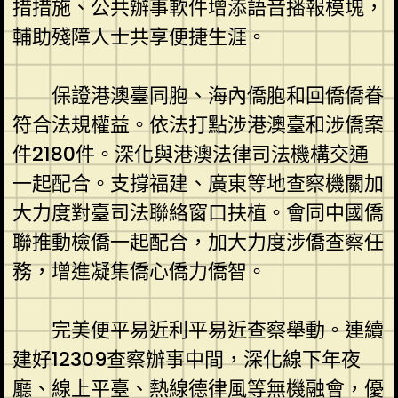
措措施、公共辦事軟件增添語音播報模塊，
輔助殘障人士共享便捷生涯。
保證港澳臺同胞、海內僑胞和回僑僑眷
符合法規權益。依法打點涉港澳臺和涉僑案
件2180件。深化與港澳法律司法機構交通
一起配合。支撐福建、廣東等地查察機關加
大力度對臺司法聯絡窗口扶植。會同中國僑
聯推動檢僑一起配合，加大力度涉僑查察任
務，增進凝集僑心僑力僑智。
完美便平易近利平易近查察舉動。連續
建好12309查察辦事中間，深化線下年夜
廳、線上平臺、熱線德律風等無機融會，優