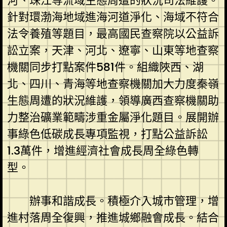
河、珠江等流域生態周遭的狀況司法維護。
針對環渤海地域進海河道淨化、海域不符合
法令養殖等題目，最高國民查察院以公益訴
訟立案，天津、河北、遼寧、山東等地查察
機關同步打點案件581件。組織陜西、湖
北、四川、青海等地查察機關加大力度秦嶺
生態周遭的狀況維護，領導廣西查察機關助
力整治礦業範疇涉重金屬淨化題目。展開辦
事綠色低碳成長專項監視，打點公益訴訟
1.3萬件，增進經濟社會成長周全綠色轉
型。
辦事和諧成長。積極介入城市管理，增
進村落周全復興，推進城鄉融會成長。結合