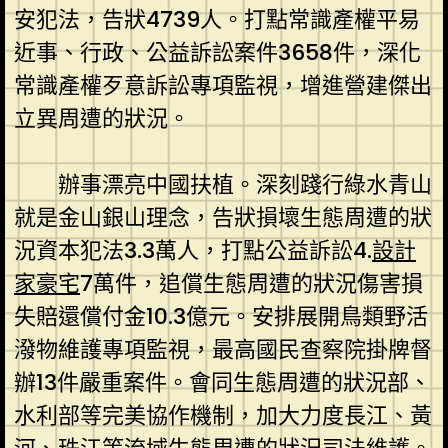
安犯法，告狀4739人。打點常識產權平易
近事、行政、公益訴訟案件3658件，深化
常識產權歹意訴訟專項監視，增進營建傑出
立異周遭的狀況。
辦事漂亮中國扶植。深刻踐行綠水青山
就是金山銀山理念，告狀損壞生態周遭的狀
況資本犯法3.3萬人，打點公益訴訟4.
設計
家豪宅
7萬件，追償生態周遭的狀況傷害損
失賠還償付金10.3億元。安排展開鳥類野活
潑物維護專項監視，最高國民查察院掛牌督
辦13件嚴重案件。會同生態周遭的狀況部、
水利部等完美協作機制，加大力度長江、黃