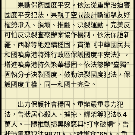
果斷保衛國度平安。依法從重辦治迫害
國度平安犯法，果
親子空間設計
斷衝擊友好
權勢滲入、損壞、推翻、決裂運動。完美反
可怕反決裂查察辦案協作機制，依法保證新
疆、西躲等地連續穩固。貫徹《中華國民共
和國噴鼻港特殊行政區保護國度平安法》，
增進噴鼻港持久繁華穩固。依法懲辦“臺獨”
固執分子決裂國度、鼓動決裂國度犯法，保
護國度主權、同一和國土完全。
出力保護社會穩固。重辦嚴重暴力犯
法，告狀居心殺人、擄掠、綁架等犯法5.4
萬人。一體推動掃黑除惡與“打傘破網”，告
狀涉黑惡犯法9870人、“維護傘”65人。重