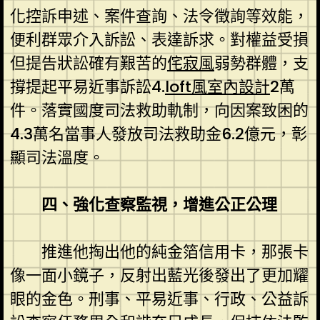
化控訴申述、案件查詢、法令徵詢等效能，
便利群眾介入訴訟、表達訴求。對權益受損
但提告狀訟確有艱苦的
侘寂風
弱勢群體，支
撐提起平易近事訴訟4.
loft風室內設計
2萬
件。落實國度司法救助軌制，向因案致困的
4.3萬名當事人發放司法救助金6.2億元，彰
顯司法溫度。
四、強化查察監視，增進公正公理
推進他掏出他的純金箔信用卡，那張卡
像一面小鏡子，反射出藍光後發出了更加耀
眼的金色。刑事、平易近事、行政、公益訴