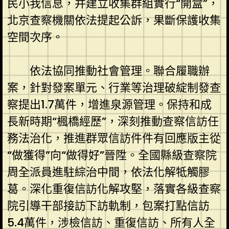
民小我信息，并建立收集群組實行“開盒”，
北京查察機關依法提起公訴，果斷保護收集
空間次序。
依法協同推動社會管理。聯合履職辦
案，針對發案單元、行業等治理破綻制發查
察提出1.7萬件，增進泉源管理。保持和成
長新時期“楓橋經歷”，深刻推動查察信訪任
務法治化，推進群眾信訪件件有回應版主從
“做獲得”向“做得好”晉陞。全國縣級查察院
周全派員進駐綜治中間，依法化解牴觸膠
葛。深化重復信訪化解攻堅，落實各級查察
院引導干部接訪下訪軌制，包案打點信訪
5.4萬件，涉檢信訪、重復信訪、所有人全