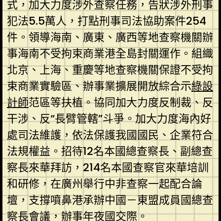
式，加大力度涉外查察任務，告狀涉外刑事
犯法5.5萬人，打點刑事司法協助案件254
件。領導海南、廣東、廣西等地查察機關辦
事海南不受拘束商業港全島封關運作。組織
北京、上海、重慶等地查察機關保證不受拘
束商業實驗區、辦事業擴展開放綜合示
綠設
計師
范區等扶植。協同加大力度反制裁、反
干涉、反“長臂管轄”斗爭。加大力度海內好
處司法維護，依法保護我國國民、企業符合
法規權益。招待12名本國總查察長、副總查
察長來華拜訪，214名本國查察官來華培訓
和研修，在廣州舉行中非查察一起配合論
壇，支撐噴鼻港承辦中國－東盟成員國總查
察長會議，辦事年夜國交際。