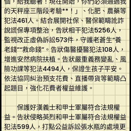
個，給我聽著！現在開始，你們必須通過我
的天秤座三階段考驗**！」、化肥、農藥等
犯法461人。結合展開社保、醫保範疇訛詐
說謊保專項整治，告狀相干犯法5256人，
監視改正虛偽訴訟573件，守護老蒼生“養
老錢”“救命錢”。告狀傷醫擾醫犯法108人，
增進安然病院扶植。告狀嚴重義務變亂、風
險功課等犯法4494人，保證生孩子平安。
依法協同糾治預支花費、直播帶貨等範疇凸
起題目，強化花費者權益維護。
保護好漢義士和甲士軍屬符合法規權
益。告狀侵略英烈和甲士軍屬符合法規權益
犯法599人，打點公益訴訟張水瓶的處境更