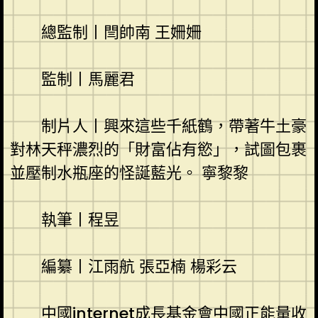
總監制丨閆帥南 王姍姍
監制丨馬麗君
制片人丨興來這些千紙鶴，帶著牛土豪
對林天秤濃烈的「財富佔有慾」，試圖包裹
並壓制水瓶座的怪誕藍光。 寧黎黎
執筆丨程昱
編纂丨江雨航 張亞楠 楊彩云
中國internet成長基金會中國正能量收