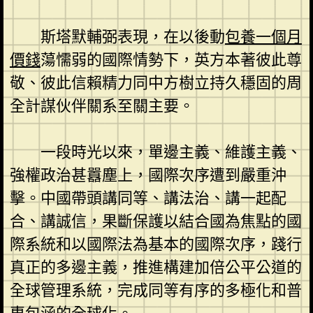
斯塔默輔弼表現，在以後動
包養一個月
價錢
蕩懦弱的國際情勢下，英方本著彼此尊
敬、彼此信賴精力同中方樹立持久穩固的周
全計謀伙伴關系至關主要。
一段時光以來，單邊主義、維護主義、
強權政治甚囂塵上，國際次序遭到嚴重沖
擊。中國帶頭講同等、講法治、講一起配
合、講誠信，果斷保護以結合國為焦點的國
際系統和以國際法為基本的國際次序，踐行
真正的多邊主義，推進構建加倍公平公道的
全球管理系統，完成同等有序的多極化和普