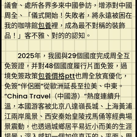
議會、處所各界多來中國參訪，增添對中國
周全、「儀式開始！失敗者，將永遠被困在
我的咖啡館
包養
裡，成為最不對稱的裝飾
品！」客不雅、對的的認知。
2025年，我國與29個國度完成周全互
免簽證，并對48個國度履行片面免簽，過
境免簽政策
包養價格ptt
也周全放寬優化，
免簽“伴侶圈”從歐洲延長至拉美、中東。
“China Travel（中國游）”熱度連續升
溫，本國游客被北京八達嶺長城、上海黃浦
江兩岸風景、西安秦始皇陵戎馬俑等經典場
景震動，也透過城鄉居平易近小而美的生涯
場景，深入感知一個加倍真正的、平面、周