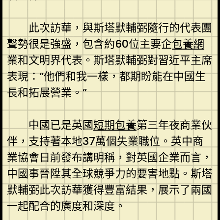
此次訪華，與斯塔默輔弼隨行的代表團
聲勢很是強盛，包含約60位主要企
包養網
業和文明界代表。斯塔默輔弼對習近平主席
表現：“他們和我一樣，都期盼能在中國生
長和拓展營業。”
中國已是英國
短期包養
第三年夜商業伙
伴，支持著本地37萬個失業職位。英中商
業協會日前發布講明稱，對英國企業而言，
中國事晉陞其全球競爭力的要害地點。斯塔
默輔弼此次訪華獲得豐富結果，展示了兩國
一起配合的廣度和深度。