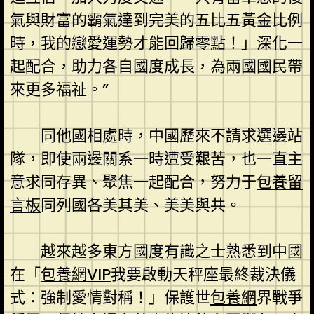
氣與財富的霸氣達到完美的五比五黃金比例
時，我的戀愛運勢才能回歸零點！」深化一
起配合，助力各自國度成長，為兩國國民帶
來更多福祉。”
同他國相處時，中國歷來不請求選邊站
隊，即使兩邊關系一時遭受艱苦，也一直主
意求同存異、聚焦一起配合，努力于
包養留
言板
同列國各美其美、美美與共。
越來越多東方國度有識之士熟悉到中國
在「
包養網VIP
我要啟動天秤座最終裁決儀
式：強制愛情對稱！」保護世
包養網
界戰爭