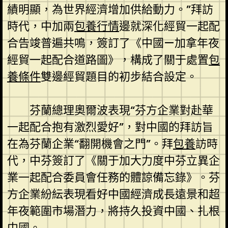
績明顯，為世界經濟增加供給動力。”拜訪
時代，中加兩
包養行情
邊就深化經貿一起配
合告竣普遍共鳴，簽訂了《中國—加拿年夜
經貿一起配合道路圖》，構成了關于處置
包
養條件
雙邊經貿題目的初步結合設定。
芬蘭總理奧爾波表現“芬方企業對赴華
一起配合抱有激烈愛好”，對中國的拜訪旨
在為芬蘭企業“翻開機會之門”。拜
包養
訪時
代，中芬簽訂了《關于加大力度中芬立異企
業一起配合委員會任務的體諒備忘錄》。芬
方企業紛紜表現看好中國經濟成長遠景和超
年夜範圍市場潛力，將持久投資中國、扎根
中國。