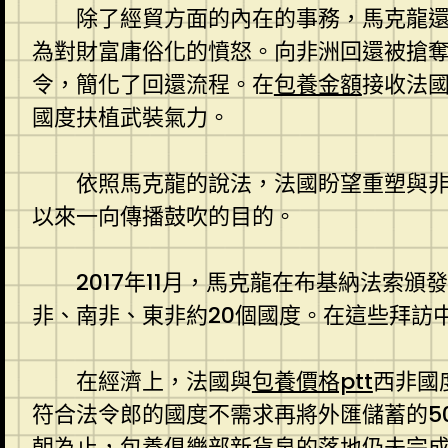
除了經貿方面的內在的事務，馬克龍
為對財富庸俗化的憤怒。向非洲回還被搶奪
令，簡化了回還流程。在
包養金額
接收法
國度扶植武裝氣力。
依照馬克龍的說法，法國盼望重塑與
以來一向傳播鼓吹的目的。
2017年11月，馬克龍在布基納法
非、南非、東非約20個國度。在這些拜訪
在經濟上，法國與
包養價格ptt
西非國
符合法令郎的國度不需求再將外匯儲蓄的5
朝為止，
包養俱樂部
新貨泉的落地仍未完