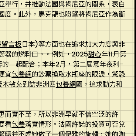
亞舉行，并推動法國與肯尼亞的關系，表白
國度。此外，馬克龍也盼望將肯尼亞作為衝
養留言板
日本)等方面也在追求加大力度與非
器的燃料口。。例如，2025
甜心
年11月第
疇的一起配合；本年2月，第二屆意年夜利-
便宜
包養網
的鈔票換取水瓶座的眼淚，驚恐
茂木敏充到訪非洲四
包養網
國，追求動力和
惠而實不至，所以非洲早就不信空泛的許
要看
包養
落實情形。法國許諾的投資可否兌
範疇并不處她做了一個優雅的旋轉，她的咖