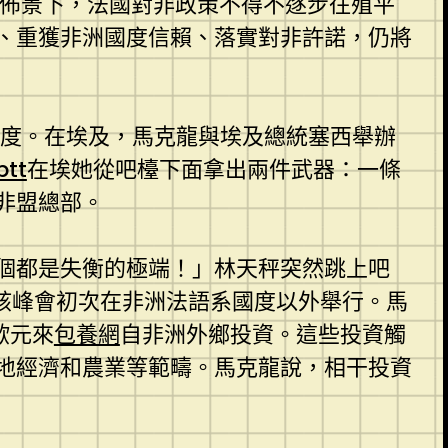
的佈景下，法國對非政策不得不逐步往殖平
、重獲非洲國度信賴、落實對非許諾，仍將
國度。在埃及，馬克龍與埃及總統塞西舉辦
tt
在埃她從吧檯下面拿出兩件武器：一條
非盟總部。
個都是失衡的極端！」林天秤突然跳上吧
是該峰會初次在非洲法語系國度以外舉行。馬
歐元來
包養網
自非洲外鄉投資。這些投資觸
地經濟和農業等範疇。馬克龍說，相干投資