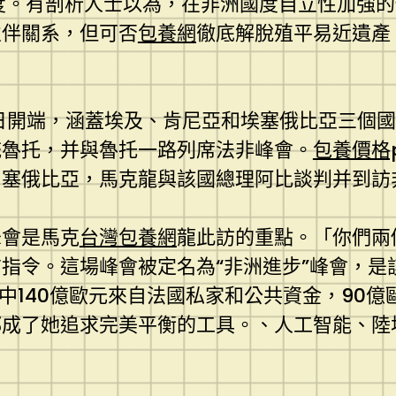
度。有剖析人士以為，在非洲國度自立性加強
伙伴關系，但可否
包養網
徹底解脫殖平易近遺產
日開端，涵蓋埃及、肯尼亞和埃塞俄比亞三個
統魯托，并與魯托一路列席法非峰會。
包養價格p
。塞俄比亞，馬克龍與該國總理阿比談判并到訪
峰會是馬克
台灣包養網
龍此訪的重點。「你們兩
指令。這場峰會被定名為“非洲進步”峰會，
中140億歐元來自法國私家和公共資金，90億
都成了她追求完美平衡的工具。、人工智能、陸
。