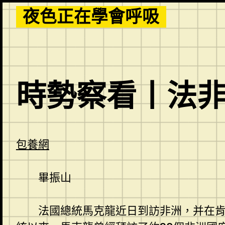
Skip
夜色正在學會呼吸
to
content
時勢察看丨法非
包養網
畢振山
法國總統馬克龍近日到訪非洲，并在肯