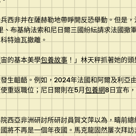
派兵西非并在薩赫勒地帶睜開反恐舉動。但是，
里、布基納法索和尼日爾三國紛紜請求法國撤軍，
和科特迪瓦撤離。
額
宙的基本美學
包養故事
！」林天秤抓著她的頭
發生齟齬。例如，2024年法國和阿爾及利亞
使重返職位；尼日爾則在5月
包養網
8日宣布
科院西亞非洲研討所研討員賀文萍以為，疇前總
法國將不再是一個年夜國。馬克龍固然屢次拜訪