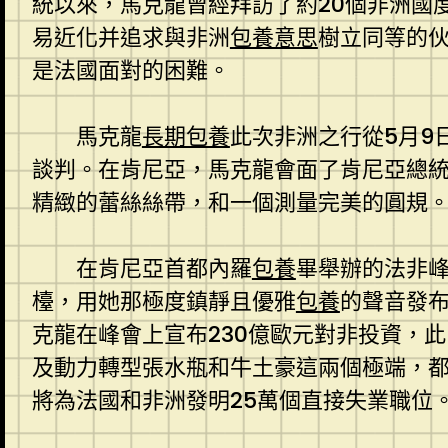
統以來，馬克龍曾經拜訪了約20個非洲國
易近化并追求與非洲
包養意思
樹立同等的
是法國面對的困難。
馬克龍
長期包養
此次非洲之行從5月9
談判。在肯尼亞，馬克龍會面了肯尼亞總
精緻的蕾絲絲帶，和一個測量完美的圓規
在肯尼亞首都內羅
包養
畢舉辦的法非
檯，用她那極度鎮靜且優雅
包養
的聲音發布
克龍在峰會上宣布230億歐元對非投資，此
及動力轉型張水瓶和牛土豪這兩個極端，
將為法國和非洲發明25萬個直接失業職位